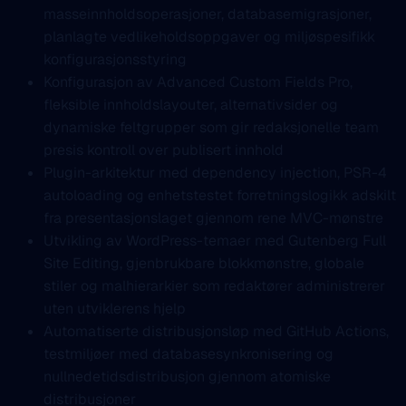
masseinnholdsoperasjoner, databasemigrasjoner,
planlagte vedlikeholdsoppgaver og miljøspesifikk
konfigurasjonsstyring
Konfigurasjon av Advanced Custom Fields Pro,
fleksible innholdslayouter, alternativsider og
dynamiske feltgrupper som gir redaksjonelle team
presis kontroll over publisert innhold
Plugin-arkitektur med dependency injection, PSR-4
autoloading og enhetstestet forretningslogikk adskilt
fra presentasjonslaget gjennom rene MVC-mønstre
Utvikling av WordPress-temaer med Gutenberg Full
Site Editing, gjenbrukbare blokkmønstre, globale
stiler og malhierarkier som redaktører administrerer
uten utviklerens hjelp
Automatiserte distribusjonsløp med GitHub Actions,
testmiljøer med databasesynkronisering og
nullnedetidsdistribusjon gjennom atomiske
distribusjoner