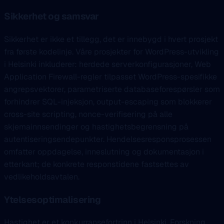
Sikkerhet og samsvar
Sikkerhet er ikke et tillegg, det er innebygd i hvert prosjekt
fra første kodelinje. Våre prosjekter for WordPress-utvikling
i Helsinki inkluderer: herdede serverkonfigurasjoner, Web
Application Firewall-regler tilpasset WordPress-spesifikke
angrepsvektorer, parametriserte databaseforespørsler som
forhindrer SQL-injeksjon, output-escaping som blokkerer
cross-site scripting, nonce-verifisering på alle
skjemainnsendinger og hastighetsbegrensning på
autentiseringsendepunkter. Hendelsesresponsprosessen
omfatter oppdagelse, inneslutning og dokumentasjon i
etterkant; de konkrete responstidene fastsettes av
vedlikeholdsavtalen.
Ytelsesoptimalisering
Hastighet er et konkurransefortrinn i Helsinki. Forskning