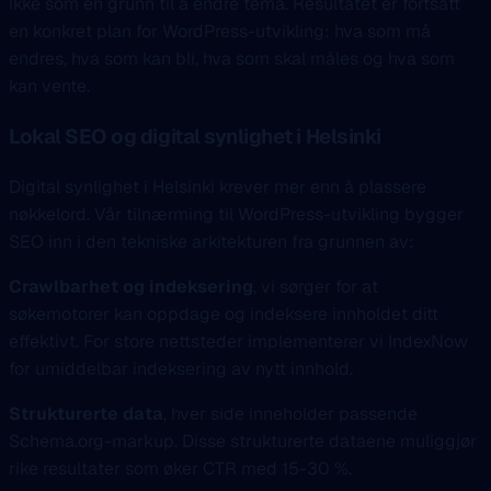
ikke som en grunn til å endre tema. Resultatet er fortsatt
en konkret plan for WordPress-utvikling: hva som må
endres, hva som kan bli, hva som skal måles og hva som
kan vente.
Lokal SEO og digital synlighet i Helsinki
Digital synlighet i Helsinki krever mer enn å plassere
nøkkelord. Vår tilnærming til WordPress-utvikling bygger
SEO inn i den tekniske arkitekturen fra grunnen av:
Crawlbarhet og indeksering
, vi sørger for at
søkemotorer kan oppdage og indeksere innholdet ditt
effektivt. For store nettsteder implementerer vi IndexNow
for umiddelbar indeksering av nytt innhold.
Strukturerte data
, hver side inneholder passende
Schema.org-markup. Disse strukturerte dataene muliggjør
rike resultater som øker CTR med 15-30 %.