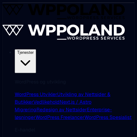
Tjenester
WordPress og utvikling
WordPress Utvikler
Utvikling av Nettsider &
Butikker
Vedlikehold
Next.js / Astro
Migrering
Redesign av Nettsider
Enterprise-
løsninger
WordPress Freelancer
WordPress Spesialist
E-handel