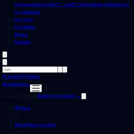
implementering
GEO / LLMO Optimalisering
Redning
AI-nettsider
Om meg
Portefølje
Blogg
Kontakt
PL
EN
DE
PT
NB
ES
Kontakt
Skriv
Read in English.
Switch to English →
Hjem
WordPress Utvikler