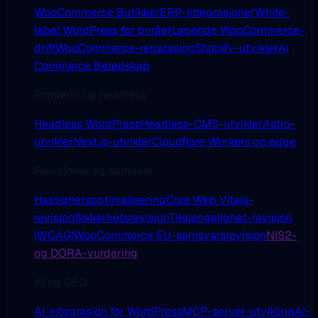
WooCommerce Butikker
ERP-integrasjoner
White-
label WordPress for byråer
Løpende WooCommerce-
drift
WooCommerce-reparasjon
Shopify-utvikler
AI
Commerce Beredskap
Frontend og headless
Headless WordPress
Headless-CMS-utvikler
Astro-
utvikler
Next.js-utvikler
Cloudflare Workers og edge
Revisjoner og samsvar
Hastighetsoptimalisering
Core Web Vitals-
revisjon
Sikkerhetsrevisjon
Tilgjengelighet-revisjon
(WCAG)
WooCommerce EU-samsvarsrevisjon
NIS2-
og DORA-vurdering
AI og GEO
AI-integrasjon for WordPress
MCP-server-utvikling
AI-