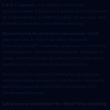
E-E-A-T-signaler
, vi strukturerer innhold som
prototypenstrerer Experience, Expertise, Authoritativeness
og Trustworthiness. Forfatterbiografier, om oss-sider med
historikk, casestudier med målbare resultater.
Optimalisering for generative søkemotorer (GEO)
,
etter hvert som AI-drevet søk vokser (Google AI
Overviews, ChatGPT, Perplexity), strukturerer vi innhold for
maskinlesbarhet. Klare entitetsdefinisjoner, faktabaserte
utsagn, kildehenvisninger og velstrukturerte data hjelper
bedriften din med å fremstå i AI-genererte svar.
Kombinasjonen av teknisk fortreffelighet og strategisk
innholdsarkitektur posisjonerer bedriften din i Helsinki for
bærekraftig organisk vekst i både tradisjonelle og AI-
drevne søkeplattformer.
Lokal leveransekontekst for WordPress-utvikling