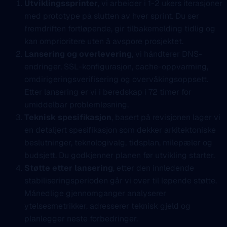
Utviklingssprinter
, vi arbeider i 1-2 ukers iterasjoner
med prototype på slutten av hver sprint. Du ser
fremdriften fortløpende, gir tilbakemelding tidlig og
kan omprioritere uten å avspore prosjektet.
Lansering og overlevering
, vi håndterer DNS-
endringer, SSL-konfigurasjon, cache-oppvarming,
omdirigeringsverifisering og overvåkingsoppsett.
Etter lansering er vi i beredskap i 72 timer for
umiddelbar problemløsning.
Teknisk spesifikasjon
, basert på revisjonen lager vi
en detaljert spesifikasjon som dekker arkitektoniske
beslutninger, teknologivalg, tidsplan, milepæler og
budsjett. Du godkjenner planen før utvikling starter.
Støtte etter lansering
, etter den innledende
stabiliseringsperioden går vi over til løpende støtte.
Månedlige gjennomganger analyserer
ytelsesmetrikker, adresserer teknisk gjeld og
planlegger neste forbedringer.