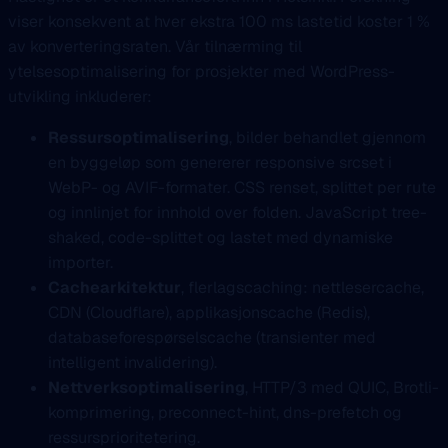
viser konsekvent at hver ekstra 100 ms lastetid koster 1 %
av konverteringsraten. Vår tilnærming til
ytelsesoptimalisering for prosjekter med WordPress-
utvikling inkluderer:
Ressursoptimalisering
, bilder behandlet gjennom
en byggeløp som genererer responsive srcset i
WebP- og AVIF-formater. CSS renset, splittet per rute
og innlinjet for innhold over folden. JavaScript tree-
shaked, code-splittet og lastet med dynamiske
importer.
Cachearkitektur
, flerlagscaching: nettlesercache,
CDN (Cloudflare), applikasjonscache (Redis),
databaseforespørselscache (transienter med
intelligent invalidering).
Nettverksoptimalisering
, HTTP/3 med QUIC, Brotli-
komprimering, preconnect-hint, dns-prefetch og
ressursprioritetering.