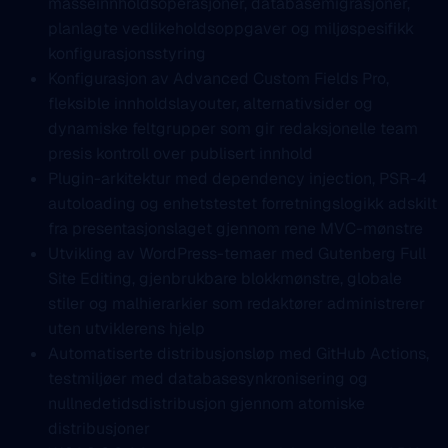
masseinnholdsoperasjoner, databasemigrasjoner,
planlagte vedlikeholdsoppgaver og miljøspesifikk
konfigurasjonsstyring
Konfigurasjon av Advanced Custom Fields Pro,
fleksible innholdslayouter, alternativsider og
dynamiske feltgrupper som gir redaksjonelle team
presis kontroll over publisert innhold
Plugin-arkitektur med dependency injection, PSR-4
autoloading og enhetstestet forretningslogikk adskilt
fra presentasjonslaget gjennom rene MVC-mønstre
Utvikling av WordPress-temaer med Gutenberg Full
Site Editing, gjenbrukbare blokkmønstre, globale
stiler og malhierarkier som redaktører administrerer
uten utviklerens hjelp
Automatiserte distribusjonsløp med GitHub Actions,
testmiljøer med databasesynkronisering og
nullnedetidsdistribusjon gjennom atomiske
distribusjoner