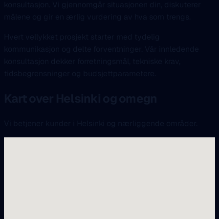
konsultasjon. Vi gjennomgår situasjonen din, diskuterer
målene og gir en ærlig vurdering av hva som trengs.
Hvert vellykket prosjekt starter med tydelig
kommunikasjon og delte forventninger. Vår innledende
konsultasjon dekker forretningsmål, tekniske krav,
tidsbegrensninger og budsjettparametere.
Kart over Helsinki og omegn
Vi betjener kunder i Helsinki og nærliggende områder.