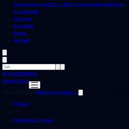
implementering
GEO / LLMO Optimalisering
Redning
AI-nettsider
Om meg
Portefølje
Blogg
Kontakt
PL
EN
DE
PT
NB
ES
Kontakt
Skriv
Read in English.
Switch to English →
Hjem
WordPress Utvikler