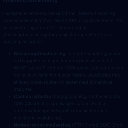
Ytelsesoptimalisering
Hastighet er et konkurransefortrinn i Milano. Forskning
viser konsekvent at hver ekstra 100 ms lastetid koster 1 %
av konverteringsraten. Vår tilnærming til
ytelsesoptimalisering for prosjekter med WordPress-
utvikling inkluderer:
Ressursoptimalisering
, bilder behandlet gjennom
en byggeløp som genererer responsive srcset i
WebP- og AVIF-formater. CSS renset, splittet per rute
og innlinjet for innhold over folden. JavaScript tree-
shaked, code-splittet og lastet med dynamiske
importer.
Cachearkitektur
, flerlagscaching: nettlesercache,
CDN (Cloudflare), applikasjonscache (Redis),
databaseforespørselscache (transienter med
intelligent invalidering).
Nettverksoptimalisering
, HTTP/3 med QUIC, Brotli-