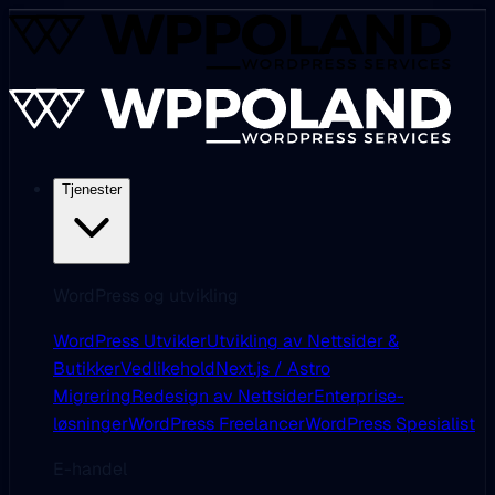
Tjenester
WordPress og utvikling
WordPress Utvikler
Utvikling av Nettsider &
Butikker
Vedlikehold
Next.js / Astro
Migrering
Redesign av Nettsider
Enterprise-
løsninger
WordPress Freelancer
WordPress Spesialist
E-handel