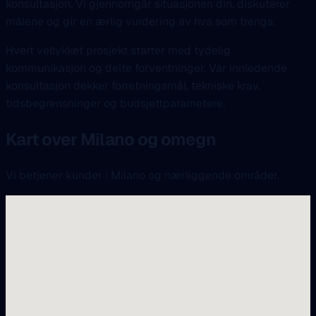
konsultasjon. Vi gjennomgår situasjonen din, diskuterer
målene og gir en ærlig vurdering av hva som trengs.
Hvert vellykket prosjekt starter med tydelig
kommunikasjon og delte forventninger. Vår innledende
konsultasjon dekker forretningsmål, tekniske krav,
tidsbegrensninger og budsjettparametere.
Kart over Milano og omegn
Vi betjener kunder i Milano og nærliggende områder.