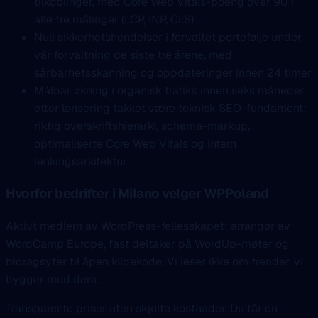
tilkoblinger, med Core Web Vitals-poeng over 90 i
alle tre målinger (LCP, INP, CLS)
Null sikkerhetshendelser i forvaltet portefølje under
vår forvaltning de siste tre årene, med
sårbarhetsskanning og oppdateringer innen 24 timer
Målbar økning i organisk trafikk innen seks måneder
etter lansering takket være teknisk SEO-fundament:
riktig overskriftshierarki, schema-markup,
optimaliserte Core Web Vitals og intern
lenkingsarkitektur
Hvorfor bedrifter i Milano velger WPPoland
Aktivt medlem av WordPress-fellesskapet: arrangør av
WordCamp Europe, fast deltaker på WordUp-møter og
bidragsyter til åpen kildekode. Vi leser ikke om trender, vi
bygger med dem.
Transparente priser uten skjulte kostnader. Du får en