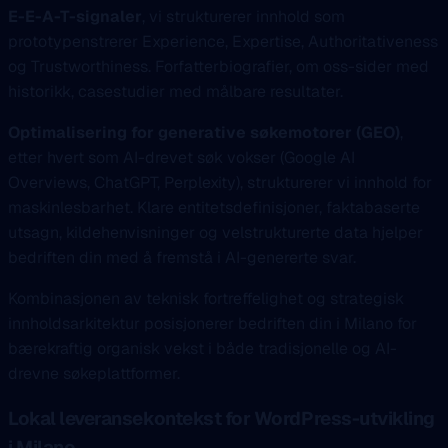
E-E-A-T-signaler
, vi strukturerer innhold som
prototypenstrerer Experience, Expertise, Authoritativeness
og Trustworthiness. Forfatterbiografier, om oss-sider med
historikk, casestudier med målbare resultater.
Optimalisering for generative søkemotorer (GEO)
,
etter hvert som AI-drevet søk vokser (Google AI
Overviews, ChatGPT, Perplexity), strukturerer vi innhold for
maskinlesbarhet. Klare entitetsdefinisjoner, faktabaserte
utsagn, kildehenvisninger og velstrukturerte data hjelper
bedriften din med å fremstå i AI-genererte svar.
Kombinasjonen av teknisk fortreffelighet og strategisk
innholdsarkitektur posisjonerer bedriften din i Milano for
bærekraftig organisk vekst i både tradisjonelle og AI-
drevne søkeplattformer.
Lokal leveransekontekst for WordPress-utvikling
i Milano