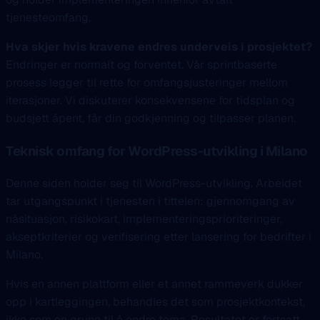
tjenesteomfang.
Hva skjer hvis kravene endres underveis i prosjektet?
Endringer er normalt og forventet. Vår sprintbaserte
prosess legger til rette for omfangsjusteringer mellom
iterasjoner. Vi diskuterer konsekvensene for tidsplan og
budsjett åpent, får din godkjenning og tilpasser planen.
Teknisk omfang for WordPress-utvikling i Milano
Denne siden holder seg til WordPress-utvikling. Arbeidet
tar utgangspunkt i tjenesten i tittelen: gjennomgang av
nåsituasjon, risikokart, implementeringsprioriteringer,
akseptkriterier og verifisering etter lansering for bedrifter i
Milano.
Hvis en annen plattform eller et annet rammeverk dukker
opp i kartleggingen, behandles det som prosjektkontekst,
ikke som en grunn til å endre tema. Resultatet er fortsatt