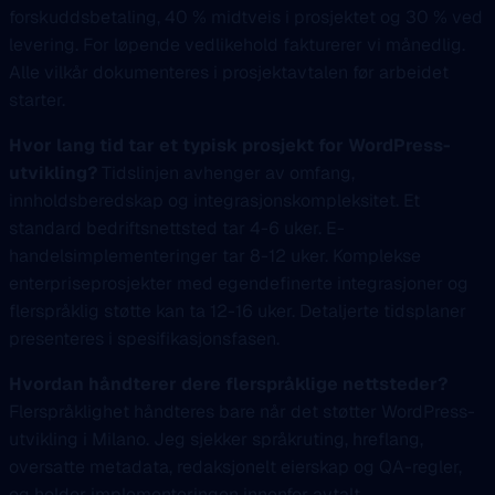
forskuddsbetaling, 40 % midtveis i prosjektet og 30 % ved
levering. For løpende vedlikehold fakturerer vi månedlig.
Alle vilkår dokumenteres i prosjektavtalen før arbeidet
starter.
Hvor lang tid tar et typisk prosjekt for WordPress-
utvikling?
Tidslinjen avhenger av omfang,
innholdsberedskap og integrasjonskompleksitet. Et
standard bedriftsnettsted tar 4-6 uker. E-
handelsimplementeringer tar 8-12 uker. Komplekse
enterpriseprosjekter med egendefinerte integrasjoner og
flerspråklig støtte kan ta 12-16 uker. Detaljerte tidsplaner
presenteres i spesifikasjonsfasen.
Hvordan håndterer dere flerspråklige nettsteder?
Flerspråklighet håndteres bare når det støtter WordPress-
utvikling i Milano. Jeg sjekker språkruting, hreflang,
oversatte metadata, redaksjonelt eierskap og QA-regler,
og holder implementeringen innenfor avtalt