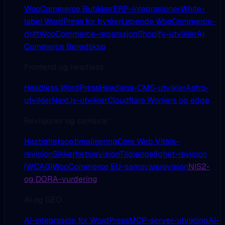
WooCommerce Butikker
ERP-integrasjoner
White-
label WordPress for byråer
Løpende WooCommerce-
drift
WooCommerce-reparasjon
Shopify-utvikler
AI
Commerce Beredskap
Frontend og headless
Headless WordPress
Headless-CMS-utvikler
Astro-
utvikler
Next.js-utvikler
Cloudflare Workers og edge
Revisjoner og samsvar
Hastighetsoptimalisering
Core Web Vitals-
revisjon
Sikkerhetsrevisjon
Tilgjengelighet-revisjon
(WCAG)
WooCommerce EU-samsvarsrevisjon
NIS2-
og DORA-vurdering
AI og GEO
AI-integrasjon for WordPress
MCP-server-utvikling
AI-