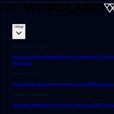
Usługi
WordPress i rozwój
Programista WordPress
Programista WordPress (Custo
WordPress
E-commerce
Programista WooCommerce
Integracje ERP
WordPress w
Frontend i headless
Headless WordPress
Programista Headless CMS
Progra