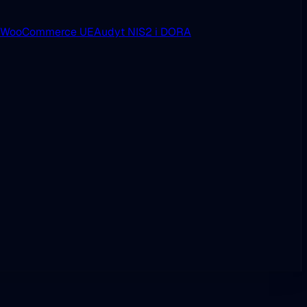
i WooCommerce UE
Audyt NIS2 i DORA