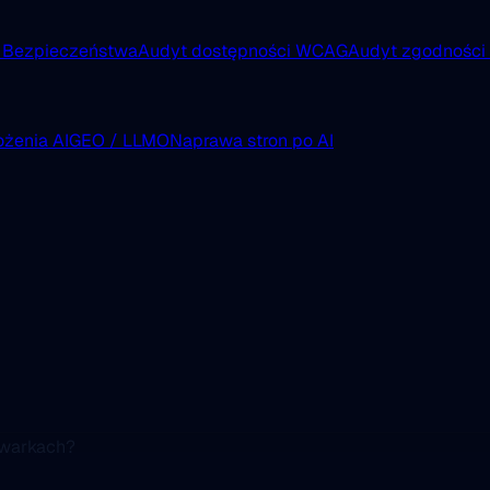
 Bezpieczeństwa
Audyt dostępności WCAG
Audyt zgodnośc
żenia AI
GEO / LLMO
Naprawa stron po AI