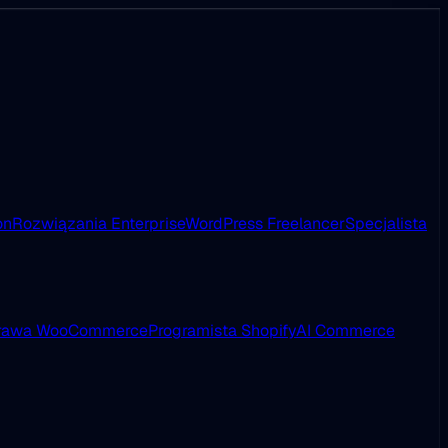
on
Rozwiązania Enterprise
WordPress Freelancer
Specjalista
rawa WooCommerce
Programista Shopify
AI Commerce