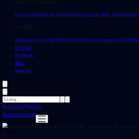
Audyty i zgodność
Optymalizacja Szybkości
Audyt Core Web Vitals
Audyt
AI i GEO
Integracja AI z WordPressem
Rozwój serwera MCP
Wdro
O mnie
Portfolio
Blog
Kontakt
PL
EN
DE
PT
NB
ES
Kontakt
Napisz
PL