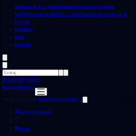
Integracja AI z WordPressem
Rozwój serwera
MCP
Wdrożenia AI
GEO / LLMO
Naprawa stron po AI
O mnie
Portfolio
Blog
Kontakt
PL
EN
DE
PT
NB
ES
Kontakt
Napisz
Read in English.
Switch to English →
Strona główna
Blog