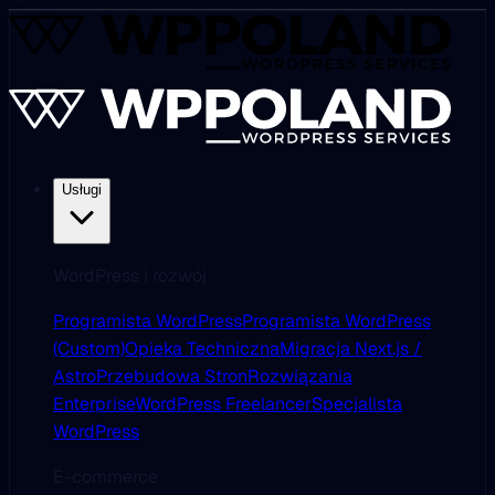
Usługi
WordPress i rozwój
Programista WordPress
Programista WordPress
(Custom)
Opieka Techniczna
Migracja Next.js /
Astro
Przebudowa Stron
Rozwiązania
Enterprise
WordPress Freelancer
Specjalista
WordPress
E-commerce