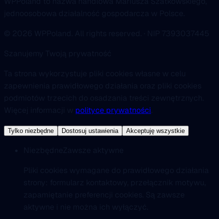
WPPoland to nazwa handlowa Mariusza Szatkowskiego,
jednoosobowa działalność gospodarcza w Polsce.
© 2026 WPPoland. All rights reserved. · NIP 7393037445
Szanujemy Twoją prywatność
Ta strona wykorzystuje pliki cookies własne w celu
zapewnienia prawidłowego działania oraz pliki cookies
podmiotów trzecich do osadzania treści zewnętrznych.
Więcej informacji w
polityce prywatności
.
Tylko niezbędne
Dostosuj ustawienia
Akceptuję wszystkie
Niezbędne
Zawsze aktywne
Pliki cookies wymagane do prawidłowego działania
strony: formularz kontaktowy, przełącznik motywu,
zapamiętanie preferencji cookies. Są zawsze
aktywne i nie można ich wyłączyć.