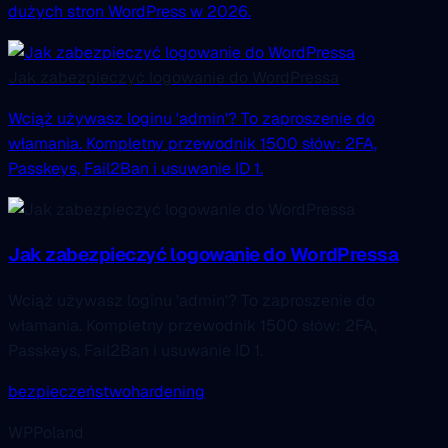
dużych stron WordPress w 2026.
Jak zabezpieczyć logowanie do WordPressa
Wciąż używasz loginu 'admin'? To zaproszenie do
włamania. Kompletny przewodnik 1500 słów: 2FA,
Passkeys, Fail2Ban i usuwanie ID 1.
Jak zabezpieczyć logowanie do WordPressa
Wciąż używasz loginu 'admin'? To zaproszenie do
włamania. Kompletny przewodnik 1500 słów: 2FA,
Passkeys, Fail2Ban i usuwanie ID 1.
bezpieczeństwo
hardening
WPPoland