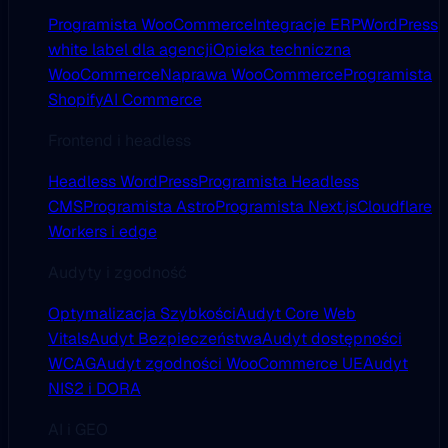
Programista WooCommerce
Integracje ERP
WordPress
white label dla agencji
Opieka techniczna
WooCommerce
Naprawa WooCommerce
Programista
Shopify
AI Commerce
Frontend i headless
Headless WordPress
Programista Headless
CMS
Programista Astro
Programista Next.js
Cloudflare
Workers i edge
Audyty i zgodność
Optymalizacja Szybkości
Audyt Core Web
Vitals
Audyt Bezpieczeństwa
Audyt dostępności
WCAG
Audyt zgodności WooCommerce UE
Audyt
NIS2 i DORA
AI i GEO