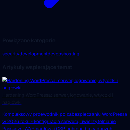
Powiązane kategorie
security
development
devops
hosting
Artykuły wspierające temat
Hardening WordPressa: serwer, logowanie, wtyczki i
nagłówki
Kompleksowy przewodnik po zabezpieczaniu WordPressa
w 2026 roku - konfiguracja serwera, uwierzytelnianie
Passkeys, WAF, nagłówki CSP, ochrona bazy danych,