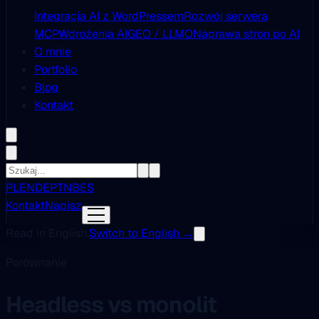
Integracja AI z WordPressem
Rozwój serwera
MCP
Wdrożenia AI
GEO / LLMO
Naprawa stron po AI
O mnie
Portfolio
Blog
Kontakt
PL
EN
DE
PT
NB
ES
Kontakt
Napisz
Read in English.
Switch to English →
Porównanie
Headless vs monolit