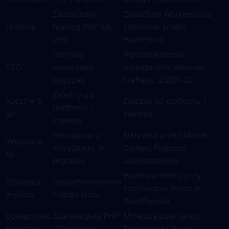
Zarządzany
Cloudflare Workers plus
Hosting
hosting PHP lub
chronione źródło
VPS
WordPress
Dojrzały
Ręczna kontrola
SEO
ekosystem
metadanych, sitemap,
wtyczek
hreflang, JSON-LD
Zależny od
Koszt w 5
Zależny od platformy i
platformy i
lat
zakresu
zakresu
Powiązana z
Natywna przez Model
Integracja
wtyczkami, w
Context Protocol,
AI
procesie
wielokanałowa
Wymiana frontu przy
Strategia
Replatformowanie
zachowaniu treści w
wyjścia
całego stosu
WordPressie
Dostępność
Szeroka pula PHP
Mniejsza pula, senior
talentów
i WordPress
TypeScript i React