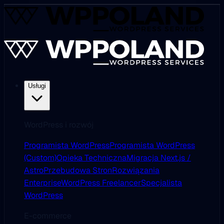
Usługi
WordPress i rozwój
Programista WordPress
Programista WordPress
(Custom)
Opieka Techniczna
Migracja Next.js /
Astro
Przebudowa Stron
Rozwiązania
Enterprise
WordPress Freelancer
Specjalista
WordPress
E-commerce