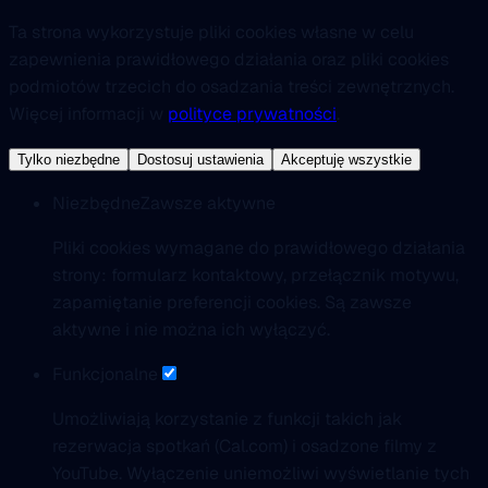
Ta strona wykorzystuje pliki cookies własne w celu
zapewnienia prawidłowego działania oraz pliki cookies
podmiotów trzecich do osadzania treści zewnętrznych.
Więcej informacji w
polityce prywatności
.
Tylko niezbędne
Dostosuj ustawienia
Akceptuję wszystkie
Niezbędne
Zawsze aktywne
Pliki cookies wymagane do prawidłowego działania
strony: formularz kontaktowy, przełącznik motywu,
zapamiętanie preferencji cookies. Są zawsze
aktywne i nie można ich wyłączyć.
Funkcjonalne
Umożliwiają korzystanie z funkcji takich jak
rezerwacja spotkań (Cal.com) i osadzone filmy z
YouTube. Wyłączenie uniemożliwi wyświetlanie tych