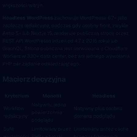
większości witryn.
Headless WordPress
zachowuje WordPressa 6.7+ jako
zaplecze redakcyjne, podczas gdy osobny front, zwykle
Astro 5+ lub Next.js 15, renderuje publiczną stronę przez
REST API WordPressa (rdzeń od 4.7 z 2016 roku) lub
GraphQL. Strona publiczna jest serwowana z Cloudflare
Workers w 330+ data center, bez ani jednego wywołania
PHP per żądanie odwiedzającego.
Macierz decyzyjna
Kryterium
Monolit
Headless
Natywny, jedna
Workflow
Natywny plus osobna
powierzchnia
redakcyjny
domena podglądu
podglądu
Sufit
Limitowany przez
Limitowany przez cache
wydajności
PHP i wtyczki
brzegu i framework