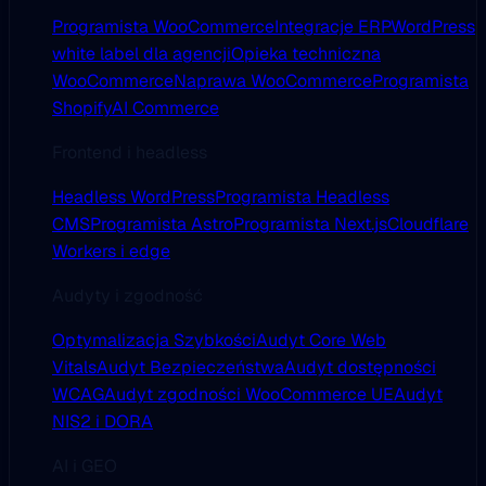
Programista WooCommerce
Integracje ERP
WordPress
white label dla agencji
Opieka techniczna
WooCommerce
Naprawa WooCommerce
Programista
Shopify
AI Commerce
Frontend i headless
Headless WordPress
Programista Headless
CMS
Programista Astro
Programista Next.js
Cloudflare
Workers i edge
Audyty i zgodność
Optymalizacja Szybkości
Audyt Core Web
Vitals
Audyt Bezpieczeństwa
Audyt dostępności
WCAG
Audyt zgodności WooCommerce UE
Audyt
NIS2 i DORA
AI i GEO