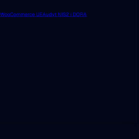
i WooCommerce UE
Audyt NIS2 i DORA