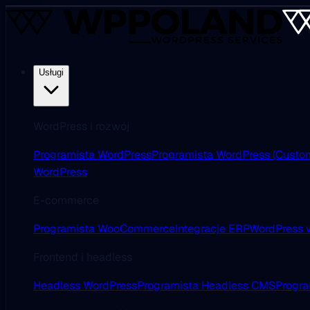
Usługi
WordPress i rozwój
Programista WordPress
Programista WordPress (Custo
WordPress
E-commerce
Programista WooCommerce
Integracje ERP
WordPress w
Frontend i headless
Headless WordPress
Programista Headless CMS
Progra