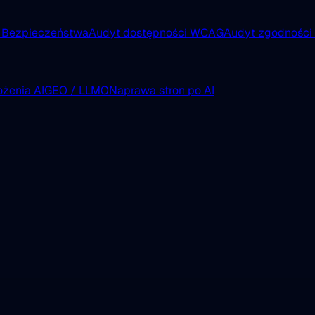
 Bezpieczeństwa
Audyt dostępności WCAG
Audyt zgodnośc
żenia AI
GEO / LLMO
Naprawa stron po AI