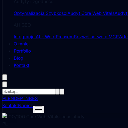
Audyty i zgodność
Optymalizacja Szybkości
Audyt Core Web Vitals
Audyt
AI i GEO
Integracja AI z WordPressem
Rozwój serwera MCP
Wdro
O mnie
Portfolio
Blog
Kontakt
PL
EN
DE
PT
NB
ES
Kontakt
Napisz
PL