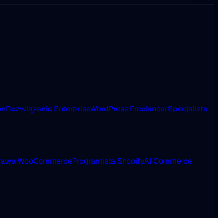
on
Rozwiązania Enterprise
WordPress Freelancer
Specjalista
rawa WooCommerce
Programista Shopify
AI Commerce