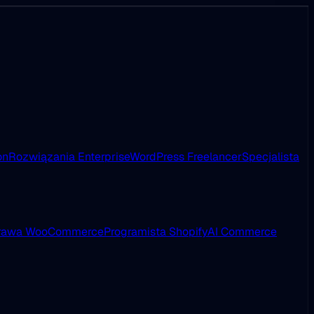
on
Rozwiązania Enterprise
WordPress Freelancer
Specjalista
rawa WooCommerce
Programista Shopify
AI Commerce