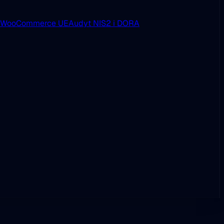
i WooCommerce UE
Audyt NIS2 i DORA