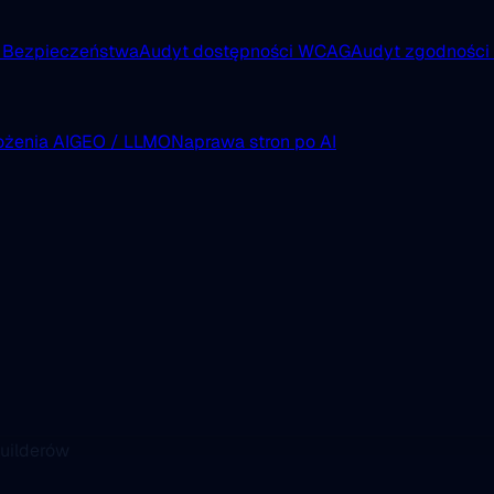
 Bezpieczeństwa
Audyt dostępności WCAG
Audyt zgodnośc
żenia AI
GEO / LLMO
Naprawa stron po AI