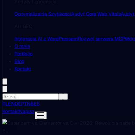
Audyty i zgodność
Optymalizacja Szybkości
Audyt Core Web Vitals
Audyt
AI i GEO
Integracja AI z WordPressem
Rozwój serwera MCP
Wdro
O mnie
Portfolio
Blog
Kontakt
PL
EN
DE
PT
NB
ES
Kontakt
Napisz
PL