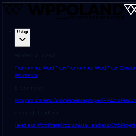
Usługi
WordPress i rozwój
Programista WordPress
Programista WordPress (Custo
WordPress
E-commerce
Programista WooCommerce
Integracje ERP
WordPress w
Frontend i headless
Headless WordPress
Programista Headless CMS
Progra