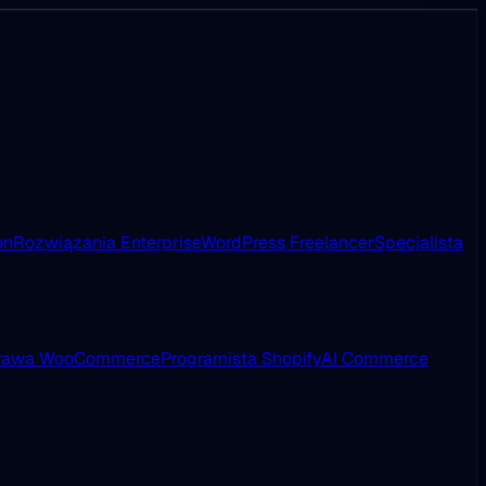
on
Rozwiązania Enterprise
WordPress Freelancer
Specjalista
rawa WooCommerce
Programista Shopify
AI Commerce