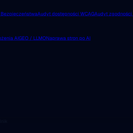
 Bezpieczeństwa
Audyt dostępności WCAG
Audyt zgodnośc
żenia AI
GEO / LLMO
Naprawa stron po AI