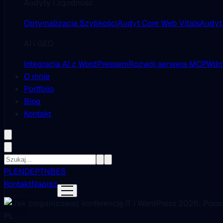
Audyty i zgodność
Optymalizacja Szybkości
Audyt Core Web Vitals
Audyt
AI i GEO
Integracja AI z WordPressem
Rozwój serwera MCP
Wdro
O mnie
Portfolio
Blog
Kontakt
PL
EN
DE
PT
NB
ES
Kontakt
Napisz
PL