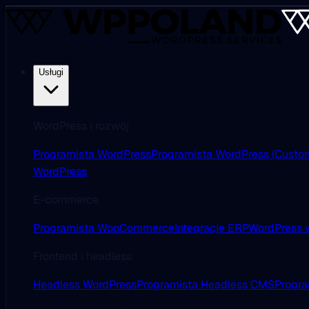
Usługi
WordPress i rozwój
Programista WordPress
Programista WordPress (Custo
WordPress
E-commerce
Programista WooCommerce
Integracje ERP
WordPress w
Frontend i headless
Headless WordPress
Programista Headless CMS
Progra