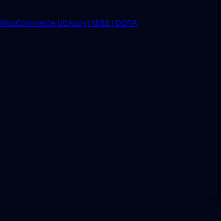
i WooCommerce UE
Audyt NIS2 i DORA