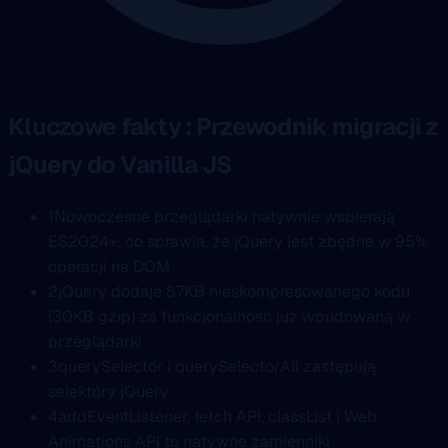
Kluczowe fakty : Przewodnik migracji z
jQuery do Vanilla JS
1
Nowoczesne przeglądarki natywnie wspierają
ES2024+, co sprawia, że jQuery jest zbędne w 95%
operacji na DOM
2
jQuery dodaje 87KB nieskompresowanego kodu
(30KB gzip) za funkcjonalność już wbudowaną w
przeglądarki
3
querySelector i querySelectorAll zastępują
selektóry jQuery
4
addEventListener, fetch API, classList i Web
Animations API to natywne zamienniki