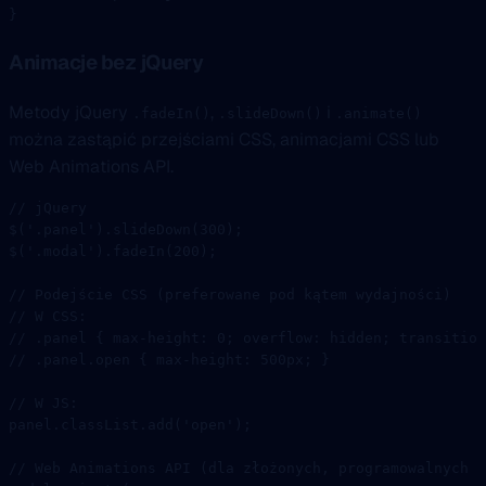
}
Animacje bez jQuery
Metody jQuery
,
i
.fadeIn()
.slideDown()
.animate()
można zastąpić przejściami CSS, animacjami CSS lub
Web Animations API.
// jQuery
$
(
'.panel'
).
slideDown
(
300
);
$
(
'.modal'
).
fadeIn
(
200
);
// Podejście CSS (preferowane pod kątem wydajności)
// W CSS:
// .panel { max-height: 0; overflow: hidden; transition
// .panel.open { max-height: 500px; }
// W JS:
panel.classList.
add
(
'open'
);
// Web Animations API (dla złożonych, programowalnych a