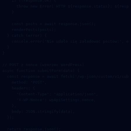
    if
 (
!
response.ok) {
      throw
 new
 Error
(
`HTTP ${
response
.
status
}: ${
respo
    }
    const
 posts
 =
 await
 response.
json
();
    renderPosts
(posts);
  } 
catch
 (error) {
    console.
error
(
'Nie udało się załadować postów:'
, er
  }
}
// POST z nonce (wzorzec WordPress)
async
 function
 submitForm
(
data
) {
  const
 response
 =
 await
 fetch
(
'/wp-json/custom/v1/subm
    method: 
'POST'
,
    headers: {
      'Content-Type'
: 
'application/json'
,
      'X-WP-Nonce'
: wpApiSettings.nonce,
    },
    body: 
JSON
.
stringify
(data),
  });
  return
 response.
json
();