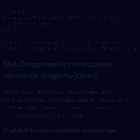
// Vanilla JS
document.
addEventListener
(
'DOMContentLoaded'
, () 
=>
 {
  // DOM jest gotowy
});
// Lub po prostu umieść tag <script> z type="module" na
// Moduły są domyślnie odroczone, więc DOM jest już got
Web Components: nowoczesny
zamiennik pluginów jQuery
Pluginy jQuery dostarczały wielokrotnego użytku
komponenty UI (slidery, modale, zakładki, akordeony). W
2026 roku Web Components oferują alternatywę opartą na
standardach z lepszą enkapsulacją.
Przykład: komponent panelu rozwijalnego