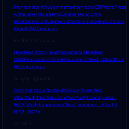
Programista WooCommerce
Integracje ERP
WordPress
white label dla agencji
Opieka techniczna
WooCommerce
Naprawa WooCommerce
Programista
Shopify
AI Commerce
Frontend i headless
Headless WordPress
Programista Headless
CMS
Programista Astro
Programista Next.js
Cloudflare
Workers i edge
Audyty i zgodność
Optymalizacja Szybkości
Audyt Core Web
Vitals
Audyt Bezpieczeństwa
Audyt dostępności
WCAG
Audyt zgodności WooCommerce UE
Audyt
NIS2 i DORA
AI i GEO