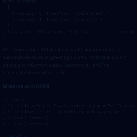
modal.
animate
(
  [
    { opacity: 
0
, transform: 
'scale(0.95)'
 },
    { opacity: 
1
, transform: 
'scale(1)'
 },
  ],
  { duration: 
200
, easing: 
'ease-out'
, fill: 
'forwards'
);
Web Animations API działa w wątku kompozytora, więc
animacje nie blokują głównego wątku. Animacje jQuery
działają w głównym wątku i powodują „jank” na
wolniejszych urządzeniach.
Manipulacja DOM
// jQuery
$
(
'<div class="notice">Witaj</div>'
).
appendTo
(
'#contain
$
(
'.old-element'
).
replaceWith
(
'<span>Nowy</span>'
);
$
(
'.item'
).
remove
();
$
(
'.list'
).
empty
();
// Vanilla JS