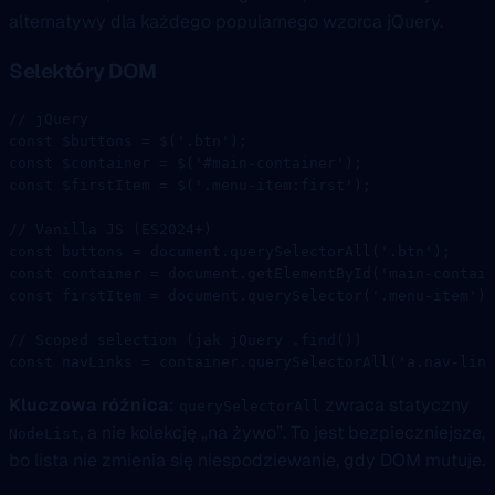
alternatywy dla każdego popularnego wzorca jQuery.
Selektóry DOM
// jQuery
const
 $buttons
 =
 $
(
'.btn'
);
const
 $container
 =
 $
(
'#main-container'
);
const
 $firstItem
 =
 $
(
'.menu-item:first'
);
// Vanilla JS (ES2024+)
const
 buttons
 =
 document.
querySelectorAll
(
'.btn'
);
const
 container
 =
 document.
getElementById
(
'main-contain
const
 firstItem
 =
 document.
querySelector
(
'.menu-item'
);
// Scoped selection (jak jQuery .find())
const
 navLinks
 =
 container.
querySelectorAll
(
'a.nav-link
Kluczowa różnica
:
zwraca statyczny
querySelectorAll
, a nie kolekcję „na żywo”. To jest bezpieczniejsze,
NodeList
bo lista nie zmienia się niespodziewanie, gdy DOM mutuje.