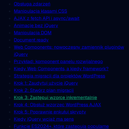
Obsługa zdarzeń
Manipulacja klasami CSS
AJAX z fetch API i async/await
Animacje bez jQuery
Manipulacja DOM
Document ready
Web Components: nowoczesny zamiennik pluginów
jQuery
Przykład: komponent panelu rozwijalnego
Kiedy Web Components, a kiedy framework?
Strategia migracji dla projektów WordPress
Krok 1: Zaudytuj użycie jQuery
Krok 2: Stwórz plan migracji
Krok 3: Zastępuj wzorce inkrementalnie
Krok 4: Obsłuż wzorzec WordPress AJAX
Krok 5: Poprawnie enkułuj skrypty
Kiedy jQuery wciąż ma sens
Funkcje ES2024+, które zastępują popularne