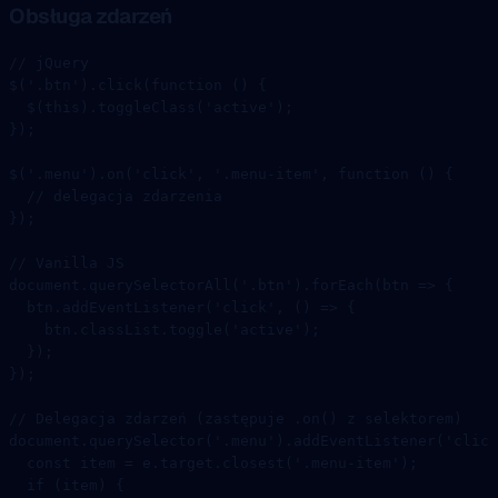
Obsługa zdarzeń
// jQuery
$
(
'.btn'
).
click
(
function
 () {
  $
(
this
).
toggleClass
(
'active'
);
});
$
(
'.menu'
).
on
(
'click'
, 
'.menu-item'
, 
function
 () {
  // delegacja zdarzenia
});
// Vanilla JS
document.
querySelectorAll
(
'.btn'
).
forEach
(
btn
 =>
 {
  btn.
addEventListener
(
'click'
, () 
=>
 {
    btn.classList.
toggle
(
'active'
);
  });
});
// Delegacja zdarzeń (zastępuje .on() z selektorem)
document.
querySelector
(
'.menu'
).
addEventListener
(
'click
  const
 item
 =
 e.target.
closest
(
'.menu-item'
);
  if
 (item) {