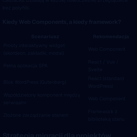
callbacks. Działają w każdej nowoczesnej przeglądarce
bez polyfilli.
Kiedy Web Components, a kiedy framework?
Scenariusz
Rekomendacja
Prosty interaktywny widget
Web Component
(akordeon, zakładki, modal)
React / Vue /
Pełna aplikacja SPA
Svelte
React (standard
Blok WordPress (Gutenberg)
WordPress)
Współdzielony komponent między
Web Component
serwisami
Framework z
Złożone zarządzanie stanem
biblioteką stanu
Strategia migracji dla projektów