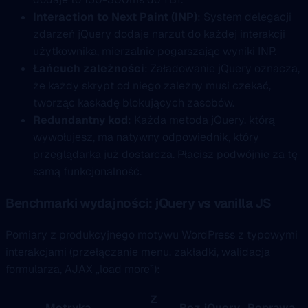
Interaction to Next Paint (INP)
: System delegacji
zdarzeń jQuery dodaje narzut do każdej interakcji
użytkownika, mierzalnie pogarszając wyniki INP.
Łańcuch zależności
: Załadowanie jQuery oznacza,
że każdy skrypt od niego zależny musi czekać,
tworząc kaskadę blokujących zasobów.
Redundantny kod
: Każda metoda jQuery, którą
wywołujesz, ma natywny odpowiednik, który
przeglądarka już dostarcza. Płacisz podwójnie za tę
samą funkcjonalność.
Benchmarki wydajności: jQuery vs vanilla JS
Pomiary z produkcyjnego motywu WordPress z typowymi
interakcjami (przełączanie menu, zakładki, walidacja
formularza, AJAX „load more”):
Z
Metryka
Bez jQuery
Poprawa