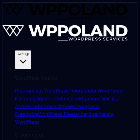
Usługi
WordPress i rozwój
Programista WordPress
Programista WordPress
(Custom)
Opieka Techniczna
Migracja Next.js /
Astro
Przebudowa Stron
Rozwiązania
Enterprise
WordPress Freelancer
Specjalista
WordPress
E-commerce