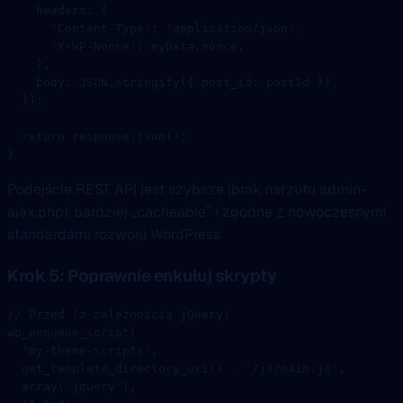
    headers: {
      'Content-Type'
: 
'application/json'
,
      'X-WP-Nonce'
: myData.nonce,
    },
    body: 
JSON
.
stringify
({ post_id: postId }),
  });
  return
 response.
json
();
}
Podejście REST API jest szybsze (brak narzutu admin-
ajax.php), bardziej „cacheable” i zgodne z nowoczesnymi
standardami rozwoju WordPress.
Krok 5: Poprawnie enkułuj skrypty
// Przed (z zależnością jQuery)
wp_enqueue_script
(
  'my-theme-scripts'
,
  get_template_directory_uri
() 
.
 '/js/main.js'
,
  array
(
'jquery'
),