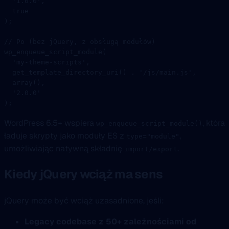
  '1.0.0'
,
  true
);
// Po (bez jQuery, z obsługą modułów)
wp_enqueue_script_module
(
  'my-theme-scripts'
,
  get_template_directory_uri
() 
.
 '/js/main.js'
,
  array
(),
  '2.0.0'
);
WordPress 6.5+ wspiera
, która
wp_enqueue_script_module()
ładuje skrypty jako moduły ES z
,
type="module"
umożliwiając natywną składnię
.
import/export
Kiedy jQuery wciąż ma sens
jQuery może być wciąż uzasadnione, jeśli:
Legacy codebase z 50+ zależnościami od