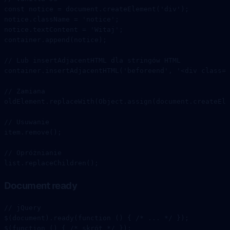
const
 notice
 =
 document.
createElement
(
'div'
);
notice.className 
=
 'notice'
;
notice.textContent 
=
 'Witaj'
;
container.
append
(notice);
// Lub insertAdjacentHTML dla stringów HTML
container.
insertAdjacentHTML
(
'beforeend'
, 
'<div class="
// Zamiana
oldElement.
replaceWith
(Object.
assign
(document.
createEle
// Usuwanie
item.
remove
();
// Opróżnianie
list.
replaceChildren
();
Document ready
// jQuery
$
(document).
ready
(
function
 () { 
/* ... */
 });
$
(
function
 () { 
/* skrót */
 });