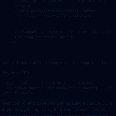
        :host([open]) .content { display: block; }
      </style>
      <button part="trigger">${
title
}</button>
      <div class="content"><slot></slot></div>
    `
;
    this
.shadowRoot.
querySelector
(
'button'
).
addEventLis
      this
.
toggleAttribute
(
'open'
);
    });
  }
}
customElements.
define
(
'toggle-panel'
, TogglePanel);
Użycie w HTML:
<
toggle-panel
 title
=
"Informacje o dostawie"
>
  <
p
>Darmowa dostawa przy zamówieniach powyżej 200 zł.<
</
toggle-panel
>
Web Components zapewniają enkapsulację Shadow DOM
(style nie wyciekają), sloty do projekcji treści i lifecycle