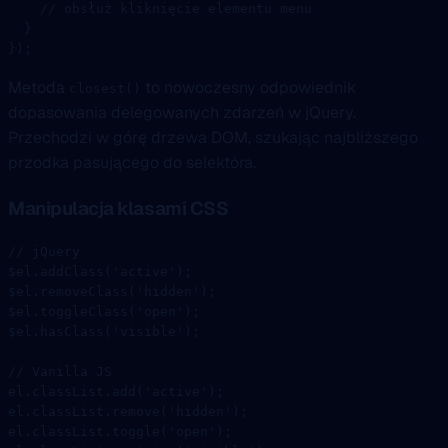
    // obsłuż kliknięcie elementu menu
  }
});
Metoda
to nowoczesny odpowiednik
closest()
dopasowania delegowanych zdarzeń w jQuery.
Przechodzi w górę drzewa DOM, szukając najbliższego
przodka pasującego do selektóra.
Manipulacja klasami CSS
// jQuery
$el.
addClass
(
'active'
);
$el.
removeClass
(
'hidden'
);
$el.
toggleClass
(
'open'
);
$el.
hasClass
(
'visible'
);
// Vanilla JS
el.classList.
add
(
'active'
);
el.classList.
remove
(
'hidden'
);
el.classList.
toggle
(
'open'
);