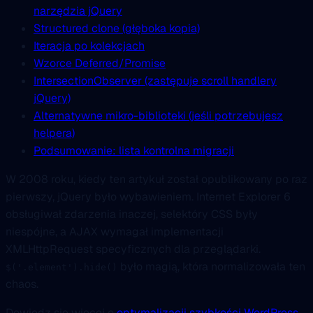
narzędzia jQuery
Structured clone (głęboka kopia)
Iteracja po kolekcjach
Wzorce Deferred/Promise
IntersectionObserver (zastępuje scroll handlery
jQuery)
Alternatywne mikro-biblioteki (jeśli potrzebujesz
helpera)
Podsumowanie: lista kontrolna migracji
W 2008 roku, kiedy ten artykuł został opublikowany po raz
pierwszy, jQuery było wybawieniem. Internet Explorer 6
obsługiwał zdarzenia inaczej, selektóry CSS były
niespójne, a AJAX wymagał implementacji
XMLHttpRequest specyficznych dla przeglądarki.
było magią, która normalizowała ten
$('.element').hide()
chaos.
Dowiedz się więcej o
optymalizacji szybkości WordPress