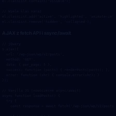
el.classList.
contains
(
'visible'
);
// Wiele klas naraz
el.classList.
add
(
'active'
, 
'highlighted'
, 
'animate-in'
)
el.classList.
remove
(
'hidden'
, 
'collapsed'
);
AJAX z fetch API i async/await
// jQuery
$.
ajax
({
  url: 
'/wp-json/wp/v2/posts'
,
  method: 
'GET'
,
  data: { per_page: 
5
 },
  success
: 
function
 (
posts
) { 
renderPosts
(posts); },
  error
: 
function
 (
xhr
) { console.
error
(xhr); }
});
// Vanilla JS (nowoczesne async/await)
async
 function
 loadPosts
() {
  try
 {
    const
 response
 =
 await
 fetch
(
'/wp-json/wp/v2/posts?