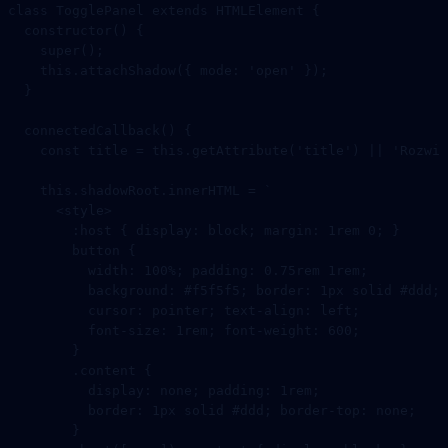
class
 TogglePanel
 extends
 HTMLElement
 {
  constructor
() {
    super
();
    this
.
attachShadow
({ mode: 
'open'
 });
  }
  connectedCallback
() {
    const
 title
 =
 this
.
getAttribute
(
'title'
) 
||
 'Rozwiń
    this
.shadowRoot.innerHTML 
=
 `
      <style>
        :host { display: block; margin: 1rem 0; }
        button {
          width: 100%; padding: 0.75rem 1rem;
          background: #f5f5f5; border: 1px solid #ddd;
          cursor: pointer; text-align: left;
          font-size: 1rem; font-weight: 600;
        }
        .content {
          display: none; padding: 1rem;
          border: 1px solid #ddd; border-top: none;
        }