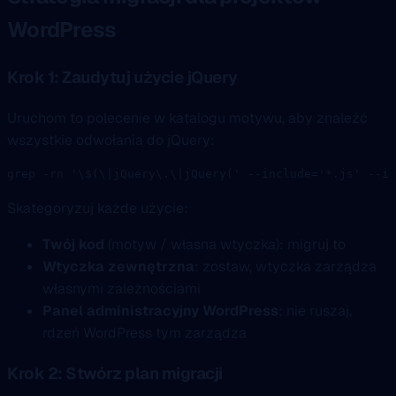
WordPress
Krok 1: Zaudytuj użycie jQuery
Uruchom to polecenie w katalogu motywu, aby znaleźć
wszystkie odwołania do jQuery:
grep
 -rn
 '\$(\|jQuery\.\|jQuery('
 --include=
'*.js'
 --in
Skategoryzuj każde użycie:
Twój kod
(motyw / własna wtyczka): migruj to
Wtyczka zewnętrzna
: zostaw, wtyczka zarządza
własnymi zależnościami
Panel administracyjny WordPress
: nie ruszaj,
rdzeń WordPress tym zarządza
Krok 2: Stwórz plan migracji