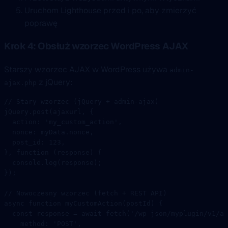
Uruchom Lighthouse przed i po, aby zmierzyć
poprawę
Krok 4: Obsłuż wzorzec WordPress AJAX
Starszy wzorzec AJAX w WordPress używa
admin-
z jQuery:
ajax.php
// Stary wzorzec (jQuery + admin-ajax)
jQuery.
post
(ajaxurl, {
  action: 
'my_custom_action'
,
  nonce: myData.nonce,
  post_id: 
123
,
}, 
function
 (
response
) {
  console.
log
(response);
});
// Nowoczesny wzorzec (fetch + REST API)
async
 function
 myCustomAction
(
postId
) {
  const
 response
 =
 await
 fetch
(
'/wp-json/myplugin/v1/ac
    method: 
'POST'
,