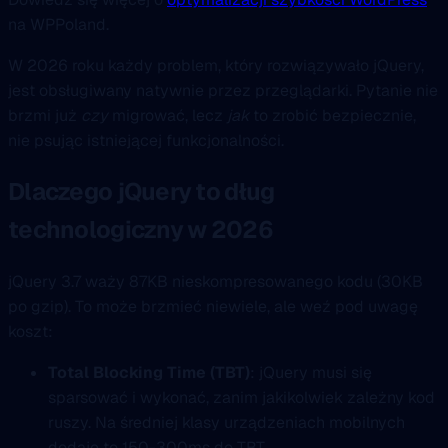
na WPPoland.
W 2026 roku każdy problem, który rozwiązywało jQuery,
jest obsługiwany natywnie przez przeglądarki. Pytanie nie
brzmi już
czy
migrować, lecz
jak
to zrobić bezpiecznie,
nie psując istniejącej funkcjonalności.
Dlaczego jQuery to dług
technologiczny w 2026
jQuery 3.7 waży 87KB nieskompresowanego kodu (30KB
po gzip). To może brzmieć niewiele, ale weź pod uwagę
koszt:
Total Blocking Time (TBT)
: jQuery musi się
sparsować i wykonać, zanim jakikolwiek zależny kod
ruszy. Na średniej klasy urządzeniach mobilnych
dodaje to 150-300ms do TBT.