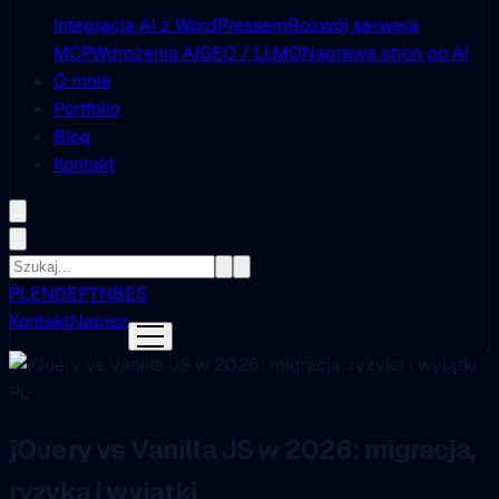
Integracja AI z WordPressem
Rozwój serwera
MCP
Wdrożenia AI
GEO / LLMO
Naprawa stron po AI
O mnie
Portfolio
Blog
Kontakt
PL
EN
DE
PT
NB
ES
Kontakt
Napisz
PL
jQuery vs Vanilla JS w 2026: migracja,
ryzyka i wyjątki