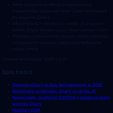
5
Web Components oferują enkapsulowane,
wielokrotnego użytku elementy UI jako alternatywę
dla pluginów jQuery
6
WordPress 6.7+ zachęca do vanilla JS w nowym
kodzie; Edytor Bloków używa React zamiast jQuery
7
Strategia inkrementalnej migracji: audyt zależności,
zastępowanie wzorców pojedynczo, testowanie
każdej zmiany
Ostatnia aktualizacja: 2026-03-21
Spis treści
Dlaczego jQuery to dług technologiczny w 2026
Benchmarki wydajności: jQuery vs vanilla JS
Nowoczesny JavaScript (ES2024+) zastępuje każdy
wzorzec jQuery
Selektóry DOM