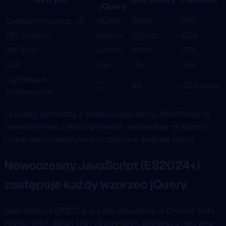
jQuery
Całkowity rozmiar JS
142KB
55KB
-61%
TBT (mobile)
480ms
180ms
-62%
INP (p75)
220ms
95ms
-57%
LCP
2.1s
1.7s
-19%
Lighthouse
72
94
+22 punkty
Performance
Te liczby pochodzą z produkcyjnej strony WordPress na
GeneratePress z WooCommerce, testowanej na Moto G
Power (reprezentatywne urządzenie średniej klasy).
Nowoczesny JavaScript (ES2024+)
zastępuje każdy wzorzec jQuery
Specyfikacja ES2024, w pełni wspierana w Chrome 124+,
Firefox 126+, Safari 17.4+ i Edge 124+, dostarcza natywne