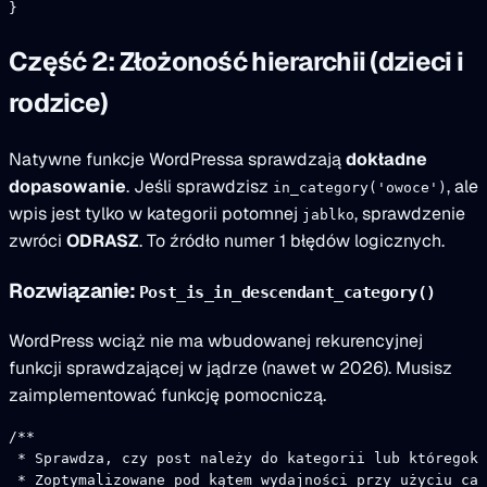
}
Część 2: Złożoność hierarchii (dzieci i
rodzice)
Natywne funkcje WordPressa sprawdzają
dokładne
dopasowanie
. Jeśli sprawdzisz
, ale
in_category('owoce')
wpis jest tylko w kategorii potomnej
, sprawdzenie
jablko
zwróci
ODRASZ
. To źródło numer 1 błędów logicznych.
Rozwiązanie:
Post_is_in_descendant_category()
WordPress wciąż nie ma wbudowanej rekurencyjnej
funkcji sprawdzającej w jądrze (nawet w 2026). Musisz
zaimplementować funkcję pomocniczą.
/**
 * Sprawdza, czy post należy do kategorii lub któregoko
 * Zoptymalizowane pod kątem wydajności przy użyciu cac