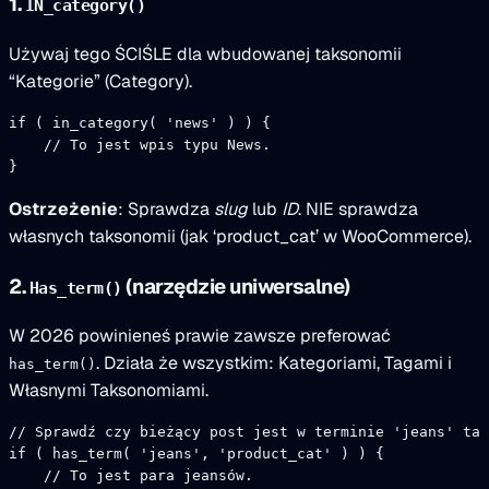
1.
IN_category()
Używaj tego ŚCIŚLE dla wbudowanej taksonomii
“Kategorie” (Category).
if
 ( 
in_category
( 
'news'
 ) ) {
    // To jest wpis typu News.
}
Ostrzeżenie
: Sprawdza
slug
lub
ID
. NIE sprawdza
własnych taksonomii (jak ‘product_cat’ w WooCommerce).
2.
(narzędzie uniwersalne)
Has_term()
W 2026 powinieneś prawie zawsze preferować
. Działa że wszystkim: Kategoriami, Tagami i
has_term()
Własnymi Taksonomiami.
// Sprawdź czy bieżący post jest w terminie 'jeans' tak
if
 ( 
has_term
( 
'jeans'
, 
'product_cat'
 ) ) {
    // To jest para jeansów.