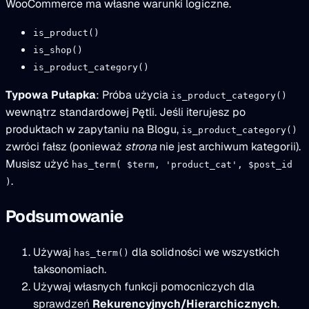
WooCommerce ma własne warunki logiczne.
is_product()
is_shop()
is_product_category()
Typowa Pułapka
: Próba użycia
is_product_category()
wewnątrz standardowej Pętli. Jeśli iterujesz po
produktach w zapytaniu na Blogu,
is_product_category()
zwróci fałsz (ponieważ
strona
nie jest archiwum kategorii).
Musisz użyć
has_term( $term, 'product_cat', $post_id
.
)
Podsumowanie
Używaj
dla solidności we wszystkich
has_term()
taksonomiach.
Używaj własnych funkcji pomocniczych dla
sprawdzeń
Rekurencyjnych/Hierarchicznych
.