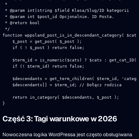
 *
 * 
@param
 int
|
string
 $field Klasa/Slug/ID kategorii
 * 
@param
 int
 $post_id Opcjonalnie. ID Posta.
 * 
@return
 bool
 */
function
 wppoland_post_is_in_descendant_category
( $cats
    $_post 
=
 get_post
( $_post );
    if
 ( 
!
 $_post ) 
return
 false
;
    $term_id 
=
 is_numeric
($cats) 
?
 $cats 
:
 get_cat_ID
($
    if
 (
!
 $term_id) 
return
 false
;
    $descendants 
=
 get_term_children
( $term_id, 
'catego
    $descendants[] 
=
 $term_id; 
// Dołącz rodzica
    return
 in_category
( $descendants, $_post );
}
Część 3: Tagi warunkowe w 2026
Nowoczesna logika WordPressa jest często obsługiwana