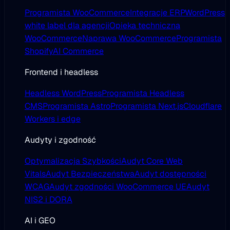
Programista WooCommerce
Integracje ERP
WordPress
white label dla agencji
Opieka techniczna
WooCommerce
Naprawa WooCommerce
Programista
Shopify
AI Commerce
Frontend i headless
Headless WordPress
Programista Headless
CMS
Programista Astro
Programista Next.js
Cloudflare
Workers i edge
Audyty i zgodność
Optymalizacja Szybkości
Audyt Core Web
Vitals
Audyt Bezpieczeństwa
Audyt dostępności
WCAG
Audyt zgodności WooCommerce UE
Audyt
NIS2 i DORA
AI i GEO