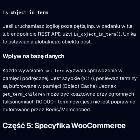
Is_object_in_term
Jeśli uruchamiasz logikę poza pętlą (np. w zadaniu w tle
lub endpoincie REST API), użyj
. Unika
is_object_in_term()
to ustawiania globalnego obiektu post.
Wpływ na bazę danych
Każde wywołanie
wyzwala sprawdzenie w
has_term
pamięci podręcznej. Jest szybkie (
), ponieważ terminy
O(1)
są buforowane w pamięci (Object Cache). Jednak
może być kosztowne przy ogromnych
get_term_children
taksonomiach (10,000+ terminów), jeśli nie jest poprawnie
buforowane przez Redis/Memcached.
Część 5: Specyfika WooCommerce