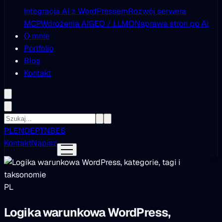
Integracja AI z WordPressem
Rozwój serwera
MCP
Wdrożenia AI
GEO / LLMO
Naprawa stron po AI
O mnie
Portfolio
Blog
Kontakt
PL
EN
DE
PT
NB
ES
Kontakt
Napisz
PL
Logika warunkowa WordPress,