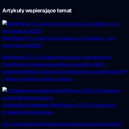
Artykuły wspierające temat
WordPress 7.0 vs Astro 6 po akwizycji Cloudflare - kto
wygrywa w 2026?
WordPress 7.0 z AI Client kontra Astro 6 po akwizycji
Cloudflare. Porównanie prędkości, kosztów, SEO i
bezpieczeństwa. Opinia po 20 latach jako programista WP
- kiedy migrować, a kiedy zostać.
Architektura headless WordPress w 2026: Ostateczny
przewodnik dla biznesu
Czy rozdzielenie frontendu od backendu jest dla Ciebie?