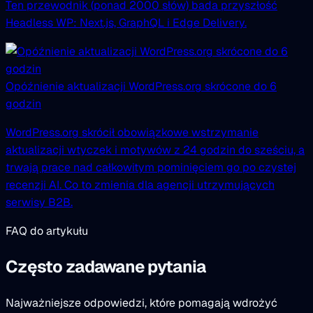
Ten przewodnik (ponad 2000 słów) bada przyszłość
Headless WP: Next.js, GraphQL i Edge Delivery.
Opóźnienie aktualizacji WordPress.org skrócone do 6
godzin
WordPress.org skrócił obowiązkowe wstrzymanie
aktualizacji wtyczek i motywów z 24 godzin do sześciu, a
trwają prace nad całkowitym pominięciem go po czystej
recenzji AI. Co to zmienia dla agencji utrzymujących
serwisy B2B.
FAQ do artykułu
Często zadawane pytania
Najważniejsze odpowiedzi, które pomagają wdrożyć