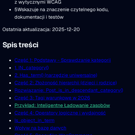
z wytycznymi WCAG
5
Wskazuje na znaczenie czytelnego kodu,
dokumentacji i testów
Ostatnia aktualizacja: 2025-12-20
Spis treści
Część 1: Podstawy - Sprawdzanie kategorii
1. IN_category()
2. Has_term() (narzędzie uniwersalne)
Część 2: Złożoność hierarchii (dzieci i rodzice)
Rozwiązanie: Post_is_in_descendant_category()
Część 3: Tagi warunkowe w 2026
Przykład: Inteligentne Ładowanie zasobów
Część 4: Operatory logiczne i wydajność
Is_object_in_term
Wpływ na bazę danych