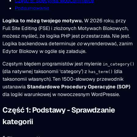
Część 5: Specyfika WooCommerce
Podsumowanie
Logika to mózg twojego motywu.
W 2026 roku, przy
Full Site Editing (FSE) i złożonych Motywach Blokowych,
możesz myśleć, że logika PHP jest przestarzała. Nie jest.
Logika backendowa determinuje
co
wyrenderować, zanim
Edytor Blokowy w ogóle się załaduje.
Częstym błędem programistów jest mylenie
in_category()
(dla natywnej taksonomii ‘category’) z
(dla
has_term()
taksonomii własnych). Ten 1500-słowowy przewodnik
ustanawia
Standardowe Procedury Operacyjne (SOP)
dla logiki warunkowej w nowoczesnym WordPressie.
Część 1: Podstawy - Sprawdzanie
kategorii