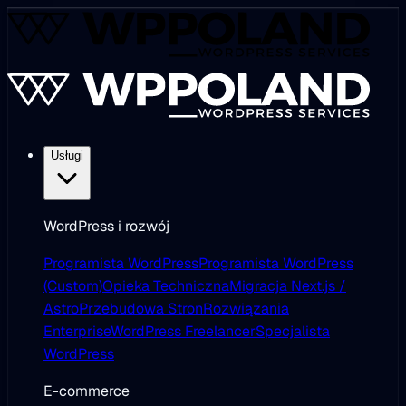
Usługi
WordPress i rozwój
Programista WordPress
Programista WordPress
(Custom)
Opieka Techniczna
Migracja Next.js /
Astro
Przebudowa Stron
Rozwiązania
Enterprise
WordPress Freelancer
Specjalista
WordPress
E-commerce