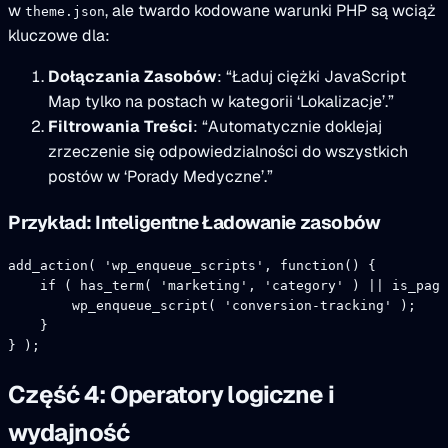
w
, ale twardo kodowane warunki PHP są wciąż
theme.json
kluczowe dla:
Dołączania Zasobów
: “Ładuj ciężki JavaScript
Map tylko na postach w kategorii ‘Lokalizacje’.”
Filtrowania Treści
: “Automatycznie doklejaj
zrzeczenie się odpowiedzialności do wszystkich
postów w ‘Porady Medyczne’.”
Przykład: Inteligentne Ładowanie zasobów
add_action
( 
'wp_enqueue_scripts'
, 
function
() {
    if
 ( 
has_term
( 
'marketing'
, 
'category'
 ) 
||
 is_page
        wp_enqueue_script
( 
'conversion-tracking'
 );
    }
} );
Część 4: Operatory logiczne i
wydajność