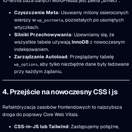
10-letnia baza danych WordPressa jest pełna „śmieci”.
Czyszczenie Meta
: Usuwamy miliony osieroconych
wierszy w
, pozostałych po usuniętych
wp_postmeta
wtyczkach.
Silniki Przechowywania
: Upewniamy się, że
wszystkie tabele używają
InnoDB
z nowoczesnym
indeksowaniem.
Zarządzanie Autoload
: Przeglądamy tabelę
, aby tylko niezbędne dane były ładowane
wp_options
przy każdym żądaniu.
4. Przejście na nowoczesny CSS i js
Refaktóryzacja zasobów frontendowych to najszybsza
droga do poprawy Core Web Vitals.
CSS-in-JS lub Tailwind
: Zastępujemy potężne,