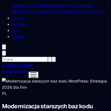
Integracja AI z WordPressem
Rozwój serwera
MCP
Wdrożenia AI
GEO / LLMO
Naprawa stron po AI
O mnie
Portfolio
Blog
Kontakt
PL
EN
DE
PT
NB
ES
Kontakt
Napisz
PL
Modernizacja starszych baz kodu