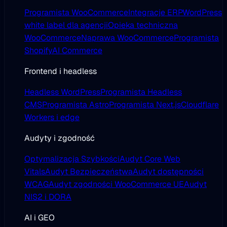
Programista WooCommerce
Integracje ERP
WordPress
white label dla agencji
Opieka techniczna
WooCommerce
Naprawa WooCommerce
Programista
Shopify
AI Commerce
Frontend i headless
Headless WordPress
Programista Headless
CMS
Programista Astro
Programista Next.js
Cloudflare
Workers i edge
Audyty i zgodność
Optymalizacja Szybkości
Audyt Core Web
Vitals
Audyt Bezpieczeństwa
Audyt dostępności
WCAG
Audyt zgodności WooCommerce UE
Audyt
NIS2 i DORA
AI i GEO