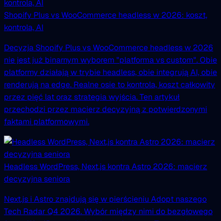
Shopify Plus vs WooCommerce headless w 2026: koszt,
kontrola, AI
Decyzja Shopify Plus vs WooCommerce headless w 2026
nie jest już binarnym wyborem "platforma vs custom". Obie
platformy działają w trybie headless, obie integrują AI, obie
renderują na edge. Realne osie to kontrola, koszt całkowity
przez pięć lat oraz strategia wyjścia. Ten artykuł
przechodzi przez macierz decyzyjną z potwierdzonymi
faktami platformowymi.
Headless WordPress, Next.js kontra Astro 2026: macierz
decyzyjna seniora
Next.js i Astro znajdują się w pierścieniu Adopt naszego
Tech Radar Q4 2026. Wybór między nimi do bezgłowego