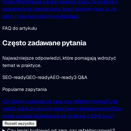
frontu WordPressa nie jest kwestią gustu. To pytanie o
powierzchnię interaktywną, koszt budowy oraz to, na
jakim rynku rekrutacyjnym działasz.
FAQ do artykułu
Często zadawane pytania
Najważniejsze odpowiedzi, które pomagają wdrożyć
temat w praktyce.
SEO-ready
GEO-ready
AEO-ready
3 Q&A
Popularne zapytania
Czy lepiej budować od zera, czy refaktoryzować?
Jak
radzić sobie że starymi wtyczkami dedykowanymi?
Czy
mogę używać Gutenberga na motywie z 2015 roku?
Rozwiń wszystko
Czy lepiej budować od zera, czy refaktoryzować?