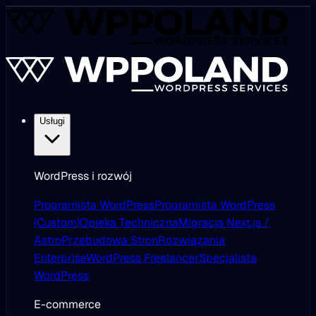
Usługi
WordPress i rozwój
Programista WordPress
Programista WordPress
(Custom)
Opieka Techniczna
Migracja Next.js /
Astro
Przebudowa Stron
Rozwiązania
Enterprise
WordPress Freelancer
Specjalista
WordPress
E-commerce