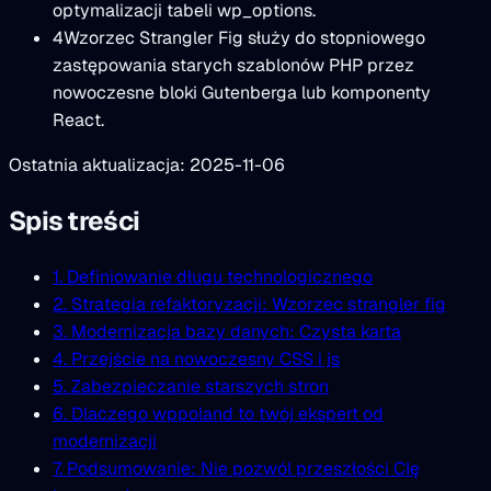
optymalizacji tabeli wp_options.
4
Wzorzec Strangler Fig służy do stopniowego
zastępowania starych szablonów PHP przez
nowoczesne bloki Gutenberga lub komponenty
React.
Ostatnia aktualizacja: 2025-11-06
Spis treści
1. Definiowanie długu technologicznego
2. Strategia refaktoryzacji: Wzorzec strangler fig
3. Modernizacja bazy danych: Czysta karta
4. Przejście na nowoczesny CSS i js
5. Zabezpieczanie starszych stron
6. Dlaczego wppoland to twój ekspert od
modernizacji
7. Podsumowanie: Nie pozwól przeszłości CIę