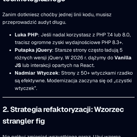
Zanim dotkniesz choćby jednej linii kodu, musisz
przeprowadzić audyt długu.
Luka PHP
: Jeśli nadal korzystasz z PHP 7.4 lub 8.0,
tracisz ogromne zyski wydajnościowe PHP 8.3+.
Pułapka jQuery
: Starsze strony często ładują 5
różnych wersji jQuery. W 2026 r. dążymy do
Vanilla
JS
lub interakcji opartych na React.
Nadmiar Wtyczek
: Strony z 50+ wtyczkami rzadko
są efektywne. Modernizacja zaczyna się od „czystki
wtyczek”.
2. Strategia refaktoryzacji: Wzorzec
strangler fig
Nie próbuj zmieniać wszystkiego naraz. Użyj wzorca