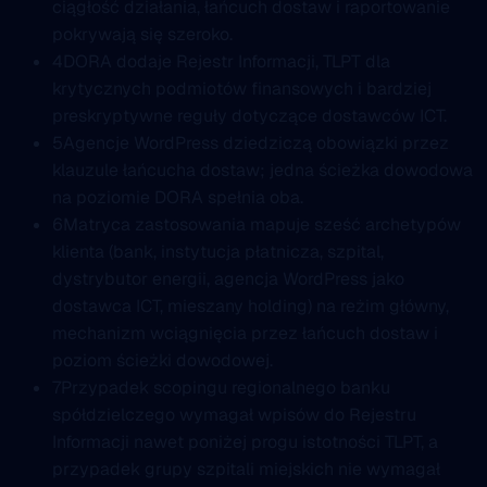
ciągłość działania, łańcuch dostaw i raportowanie
pokrywają się szeroko.
4
DORA dodaje Rejestr Informacji, TLPT dla
krytycznych podmiotów finansowych i bardziej
preskryptywne reguły dotyczące dostawców ICT.
5
Agencje WordPress dziedziczą obowiązki przez
klauzule łańcucha dostaw; jedna ścieżka dowodowa
na poziomie DORA spełnia oba.
6
Matryca zastosowania mapuje sześć archetypów
klienta (bank, instytucja płatnicza, szpital,
dystrybutor energii, agencja WordPress jako
dostawca ICT, mieszany holding) na reżim główny,
mechanizm wciągnięcia przez łańcuch dostaw i
poziom ścieżki dowodowej.
7
Przypadek scopingu regionalnego banku
spółdzielczego wymagał wpisów do Rejestru
Informacji nawet poniżej progu istotności TLPT, a
przypadek grupy szpitali miejskich nie wymagał