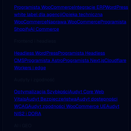
Programista WooCommerce
Integracje ERP
WordPress
white label dla agencji
Opieka techniczna
WooCommerce
Naprawa WooCommerce
Programista
Shopify
AI Commerce
Frontend i headless
Headless WordPress
Programista Headless
CMS
Programista Astro
Programista Next.js
Cloudflare
Workers i edge
Audyty i zgodność
Optymalizacja Szybkości
Audyt Core Web
Vitals
Audyt Bezpieczeństwa
Audyt dostępności
WCAG
Audyt zgodności WooCommerce UE
Audyt
NIS2 i DORA
AI i GEO