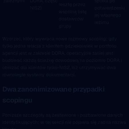
zależnymi
DORA, część
spółka po
resztę przez
NIS2)
potwierdzeniu
wspólną listę
jej własnego
dostawców
reżimu
grupy
Wzorzec, który wywraca nowe rozmowy scoping: gdy
tylko jedna relacja z klientem gdziekolwiek w portfolio
agencji jest w zakresie DORA, operacyjnie taniej jest
budować każdą ścieżkę dowodową na poziomie DORA i
obniżać dla klientów tylko-NIS2, niż utrzymywać dwa
równoległe systemy dokumentacji.
Dwa zanonimizowane przypadki
scopingu
Poniższe szczegóły są zestawione i pozbawione danych
identyfikujących; w tej sekcji nie pojawia się żadna nazwa