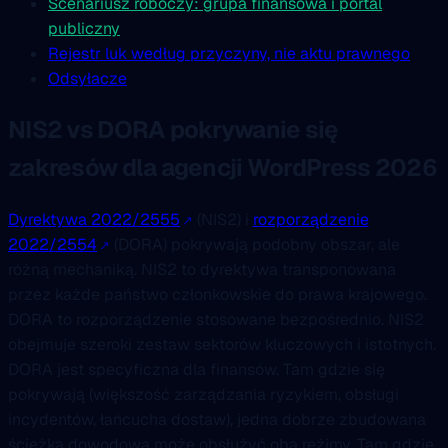
Scenariusz roboczy: grupa finansowa i portal
publiczny
Rejestr luk według przyczyny, nie aktu prawnego
Odsyłacze
NIS2 vs DORA pokrywanie się
zakresów dla agencji WordPress 2026
Dyrektywa 2022/2555
(NIS2) i
rozporządzenie
2022/2554
(DORA) pokrywają podobny obszar, ale
różną mechaniką. NIS2 to dyrektywa transponowana
przez każde państwo członkowskie do prawa krajowego.
DORA to rozporządzenie stosowane bezpośrednio. NIS2
obejmuje szeroki zestaw sektorów kluczowych i istotnych.
DORA jest specyficzna dla finansów. Tam gdzie się
pokrywają (większość zarządzania ryzykiem, obsługi
incydentów, łańcucha dostaw), jedna dobrze zbudowana
ścieżka dowodowa może obsłużyć oba reżimy. Tam gdzie