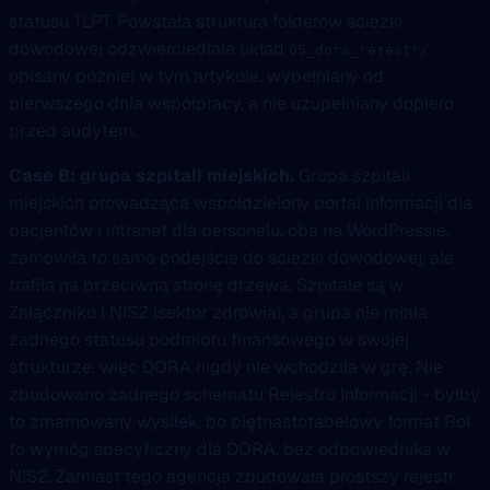
statusu TLPT. Powstała struktura folderów ścieżki
dowodowej odzwierciedlała układ
05_dora_rejestr/
opisany później w tym artykule, wypełniany od
pierwszego dnia współpracy, a nie uzupełniany dopiero
przed audytem.
Case B: grupa szpitali miejskich.
Grupa szpitali
miejskich prowadząca współdzielony portal informacji dla
pacjentów i intranet dla personelu, oba na WordPressie,
zamówiła to samo podejście do ścieżki dowodowej, ale
trafiła na przeciwną stronę drzewa. Szpitale są w
Załączniku I NIS2 (sektor zdrowia), a grupa nie miała
żadnego statusu podmiotu finansowego w swojej
strukturze, więc DORA nigdy nie wchodziła w grę. Nie
zbudowano żadnego schematu Rejestru Informacji - byłby
to zmarnowany wysiłek, bo piętnastotabelowy format RoI
to wymóg specyficzny dla DORA, bez odpowiednika w
NIS2. Zamiast tego agencja zbudowała prostszy rejestr