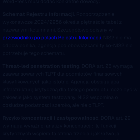
WordPress musi dodać konkretne dowody:
Schemat Rejestru Informacji
. Rozporządzenie
wykonawcze 2024/2956 określa piętnaście tabel z
nazwanymi kolumnami. Szczegółowo opisany w
przewodniku po polach Rejestru Informacji
. NIS2 nie ma
odpowiednika; agencja pod obowiązkami tylko-NIS2 nie
potrzebuje tego schematu.
Threat-led penetration testing
. DORA art. 26 wymaga
zaawansowanych TLPT dla podmiotów finansowych
klasyfikowanych jako istotne. Agencja obsługująca
infrastrukturę krytyczną dla takiego podmiotu może być w
zakresie jako system testowany. NIS2 wspomina o
obsłudze podatności szeroko, ale nie o TLPT.
Ryzyko koncentracji i zastępowalność
. DORA art. 29
wymaga wyraźnej analizy koncentracji: ile funkcji
krytycznych wspiera ta strona trzecia i jak łatwo ją