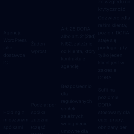
ze względu na
krytyczność
Odzwierciedla
reżim klienta;
Art. 28 DORA
Agencja
poziom DORA
albo art. 21(2)(d)
WordPress
staje się
Żaden
NIS2, zależnie
jako
podłogą, gdy
wprost
od klienta, który
dostawca
tylko jeden
kontraktuje
ICT
klient jest w
agencję
zakresie
DORA
Bezpośrednio
Sufit na
dla
poziomie
regulowanych
Podział per
DORA
spółek
Holding z
spółka
stosowany dla
zależnych,
mieszanymi
zależna
całej grupy,
wciągnięcie
spółkami
(część
obniżany per
umowne dla