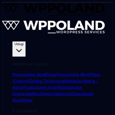
Usługi
WordPress i rozwój
Programista WordPress
Programista WordPress
(Custom)
Opieka Techniczna
Migracja Next.js /
Astro
Przebudowa Stron
Rozwiązania
Enterprise
WordPress Freelancer
Specjalista
WordPress
E-commerce