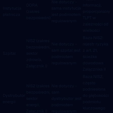
Nie dotyczy -
DORA
Informacji,
Instytucja
sama instytucja
(zakres
proporcjonalny
płatnicza
jest podmiotem
bezpośredni)
TLPT w
regulowanym
zależności od
wielkości
Baza NIS2:
NIS2 (zakres
Nie dotyczy -
rejestr ryzyka
bezpośredni,
sam szpital jest
z art. 21,
Szpital
sektor
podmiotem
ścieżka
zdrowia,
regulowanym
dowodowa
Załącznik I)
Załącznika II
Baza NIS2,
często
NIS2 (zakres
Nie dotyczy -
podniesiona
bezpośredni,
sam
Dystrybutor
do głębokości
sektor
dystrybutor jest
energii
podmiotu
energii,
podmiotem
kluczowego
Załącznik I)
regulowanym