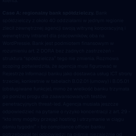
klienta.
Case A: regionalny bank spółdzielczy.
Bank
spółdzielczy z około 40 oddziałami w jednym regionie
zlecił zewnętrznej agencji swoją witrynę korporacyjną i
wewnętrzny intranet dla pracowników, oba na
WordPressie. Bank jest podmiotem finansowym w
rozumieniu art. 2 DORA bez żadnych zastrzeżeń -
struktura “spółdzielcza” tego nie zmienia. Rozmowa
scoping potwierdziła, że agencja musi figurować w
Rejestrze Informacji banku jako dostawca usług ICT strony
trzeciej, konkretnie w tabelach B.02.01 (umowy) i B.05.01
(obsługiwane funkcje), mimo że wielkość banku trzymała
go poniżej progu dla zaawansowanych testów
penetracyjnych threat-led. Agencja musiała jeszcze
odpowiedzieć na pytanie o ryzyko koncentracji z art. 29 -
“kto inny mógłby przejąć hosting i utrzymanie w ciągu
ośmiu tygodni” - bo compliance officer banku
potrzebował tej odpowiedzi na piśmie niezależnie od