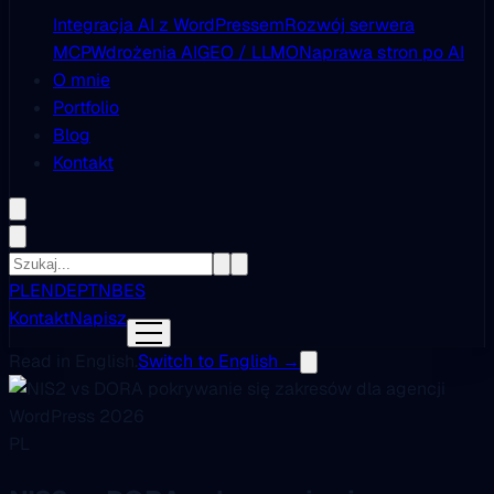
Integracja AI z WordPressem
Rozwój serwera
MCP
Wdrożenia AI
GEO / LLMO
Naprawa stron po AI
O mnie
Portfolio
Blog
Kontakt
PL
EN
DE
PT
NB
ES
Kontakt
Napisz
Read in English.
Switch to English →
PL