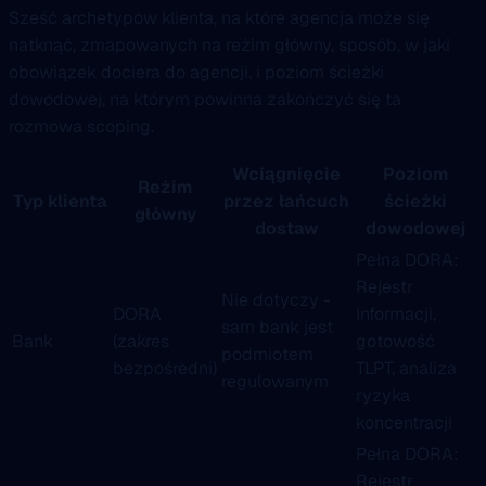
Sześć archetypów klienta, na które agencja może się
natknąć, zmapowanych na reżim główny, sposób, w jaki
obowiązek dociera do agencji, i poziom ścieżki
dowodowej, na którym powinna zakończyć się ta
rozmowa scoping.
Wciągnięcie
Poziom
Reżim
Typ klienta
przez łańcuch
ścieżki
główny
dostaw
dowodowej
Pełna DORA:
Rejestr
Nie dotyczy -
DORA
Informacji,
sam bank jest
Bank
(zakres
gotowość
podmiotem
bezpośredni)
TLPT, analiza
regulowanym
ryzyka
koncentracji
Pełna DORA:
Rejestr