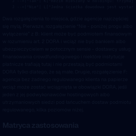
    J -->|"Tak"| K["Reżim mieszany w holdingu: trzymaj 
    J -->|"Nie"| L["Jedna ścieżka dowodowa jest wystarc
Dwa rozgałęzienia to miejsca, gdzie agencje najczęściej
się mylą. Pierwsze, rozgałęzienie “Nie - poniżej progu albo
wyłączenie” z B: klient może być podmiotem finansowym
w rozumieniu art. 2 DORA i wciąż nie być bankiem albo
ubezpieczycielem w potocznym sensie - dostawcy usług
finansowania crowdfundingowego i niektóre instytucje
płatnicze trafiają tutaj i nie przestają być podmiotami
DORA tylko dlatego, że są małe. Drugie, rozgałęzienie F:
agencja bez żadnego regulowanego klienta na papierze
wciąż może zostać wciągnięta w obowiązki DORA, jeśli
jeden z jej podwykonawców hostingowych albo
utrzymaniowych siedzi pod łańcuchem dostaw podmiotu
regulowanego, kilka poziomów niżej.
Matryca zastosowania