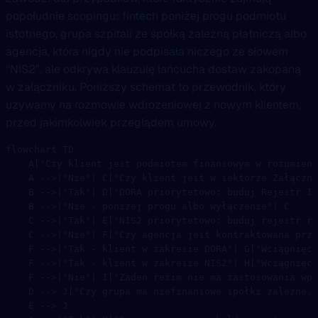
popołudnie scopingu: fintech poniżej progu podmiotu
istotnego, grupa szpitali ze spółką zależną płatniczą albo
agencja, która nigdy nie podpisała niczego ze słowem
“NIS2”, ale odkrywa klauzulę łańcucha dostaw zakopaną
w załączniku. Poniższy schemat to przewodnik, który
używamy na rozmowie wdrożeniowej z nowym klientem,
przed jakimkolwiek przeglądem umowy.
flowchart TD
    A["Czy klient jest podmiotem finansowym w rozumieni
    A -->|"Nie"| C["Czy klient jest w sektorze Załączni
    B -->|"Tak"| D["DORA priorytetowo: buduj Rejestr In
    B -->|"Nie - poniżej progu albo wyłączenie"| C
    C -->|"Tak"| E["NIS2 priorytetowo: buduj rejestr ry
    C -->|"Nie"| F["Czy agencja jest kontraktowana prze
    F -->|"Tak - klient w zakresie DORA"| G["Wciągnięci
    F -->|"Tak - klient w zakresie NIS2"| H["Wciągnięci
    F -->|"Nie"| I["Żaden reżim nie ma zastosowania wpr
    D --> J["Czy grupa ma niefinansowe spółki zależne, 
    E --> J