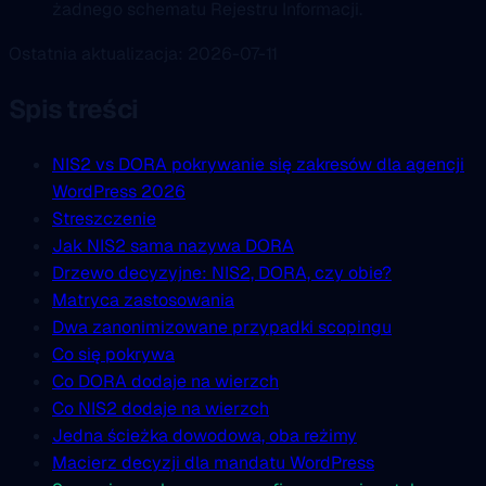
żadnego schematu Rejestru Informacji.
Ostatnia aktualizacja: 2026-07-11
Spis treści
NIS2 vs DORA pokrywanie się zakresów dla agencji
WordPress 2026
Streszczenie
Jak NIS2 sama nazywa DORA
Drzewo decyzyjne: NIS2, DORA, czy obie?
Matryca zastosowania
Dwa zanonimizowane przypadki scopingu
Co się pokrywa
Co DORA dodaje na wierzch
Co NIS2 dodaje na wierzch
Jedna ścieżka dowodowa, oba reżimy
Macierz decyzji dla mandatu WordPress