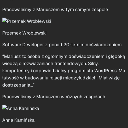
dziedzinie. Zawsze potrafi spojrzeć na problem z nowej
perspektywy i myśleć nieszablonowo w sytuacjach, które
wydają się być bez wyjścia. Współpraca z nim to zawsze
przyje...”
Pracowaliśmy z Mariuszem w tym samym zespole
Przemek Wroblewski
Software Developer z ponad 20-letnim doświadczeniem
“Mariusz to osoba z ogromnym doświadczeniem i głęboką
wiedzą o rozwiązaniach frontendowych. Silny,
kompetentny i odpowiedzialny programista WordPress. Ma
łatwość w budowaniu relacji międzyludzkich. Miał wizję
dostrzegania...”
Pracowaliśmy z Mariuszem w różnych zespołach