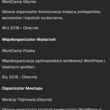
WordCamp Gdynia
Główny organizator. Koordynacja miejsca, prelegentów,
sponsorów i logistyki wydarzenia.
Wrz 2016 - Obecnie
Współorganizator Wydarzeń
WordCamp Polska
Współorganizacja ogólnopolskich konferencji WordPress i
lokalnych spotkań.
Sty 2018 - Obecnie
Organizator Meetupu
WordUp Trójmiasto (Gdynia)
Karolina Czapla
Główny organizator spotkań społeczności WordPress w