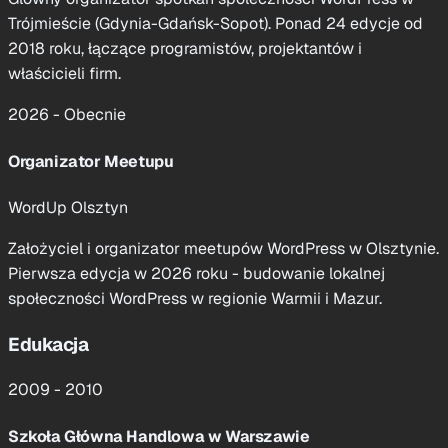
Strateg Marketingowy, Performance & Digital Strategy
Trójmieście (Gdynia-Gdańsk-Sopot). Ponad 24 edycje od
“Praca z Mariuszem przy WordCampie pokazała mi, jak
2018 roku, łączące programistów, projektantów i
rzadko łączy się głębokie umiejętności techniczne z
właścicieli firm.
prawdziwym przywództwem. Planuje, koordynuje i dowozi
2026 - Obecnie
z ogromną dbałością o szczegóły, a jednocześnie daje
zespołowi ...”
Organizator Meetupu
Współorganizatorka WordCamp Gdynia 2024 i 2025
WordUp Olsztyn
Założyciel i organizator meetupów WordPress w Olsztynie.
Pierwsza edycja w 2026 roku - budowanie lokalnej
Argert Boja
społeczności WordPress w regionie Warmii i Mazur.
Senior Full‑Stack Developer
Edukacja
“Mariusz jest takim współpracownikiem, jakiego każdy
2009 - 2010
chciałby mieć: mocne kompetencje full‑stack WordPress,
jasne tłumaczenie decyzji technicznych i pozytywne
Szkoła Główna Handlowa w Warszawie
nastawienie nawet pod presją. Sprawnie przechodzi