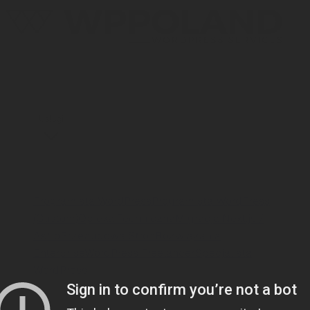
Usługi
WordPress i rozwój
Programista WordPress
Programista WordPress
(Custom)
Opieka Techniczna
Migracja Next.js /
Astro
Przebudowa Stron
Rozwiązania
Enterprise
WordPress Freelancer
Specjalista
WordPress
E-commerce