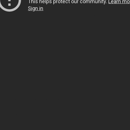
Programista WooCommerce
Integracje ERP
WordPress
white label dla agencji
Opieka techniczna
WooCommerce
Naprawa WooCommerce
Programista
Shopify
AI Commerce
Frontend i headless
Headless WordPress
Programista Headless
CMS
Programista Astro
Programista Next.js
Cloudflare
Workers i edge
Audyty i zgodność
Optymalizacja Szybkości
Audyt Core Web
Vitals
Audyt Bezpieczeństwa
Audyt dostępności
WCAG
Audyt zgodności WooCommerce UE
Audyt
NIS2 i DORA
AI i GEO