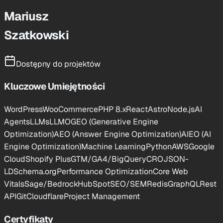
Mariusz
Szatkowski
Dostępny do projektów
Kluczowe Umiejętności
WordPress
WooCommerce
PHP 8.x
React
Astro
Node.js
AI
Agents
LLMs
LLMO
GEO (Generative Engine
Optimization)
AEO (Answer Engine Optimization)
AIEO (AI
Engine Optimization)
Machine Learning
Python
AWS
Google
Cloud
Shopify Plus
GTM/GA4/BigQuery
CRO
JSON-
LD
Schema.org
Performance Optimization
Core Web
Vitals
Sage/Bedrock
HubSpot
SEO/SEM
Redis
GraphQL
Rest
API
Git
Cloudflare
Project Management
Certyfikaty