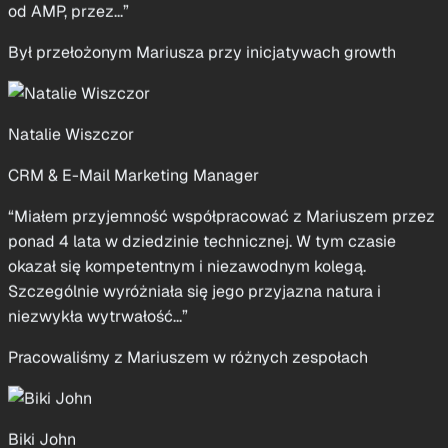
“Poza samym developmentem Mariusz świetnie rozumie
SEO, analitykę i growth. Rozmawia bezpośrednio z
interesariuszami, zadaje właściwe pytania i dowozi
rozwiązania, które realnie wpływają na wyniki biznesowe,
od AMP, przez...”
Był przełożonym Mariusza przy inicjatywach growth
Natalie Wiszczor
CRM & E-Mail Marketing Manager
“Miałem przyjemność współpracować z Mariuszem przez
ponad 4 lata w dziedzinie technicznej. W tym czasie
okazał się kompetentnym i niezawodnym kolegą.
Szczególnie wyróżniała się jego przyjazna natura i
niezwykła wytrwałość...”