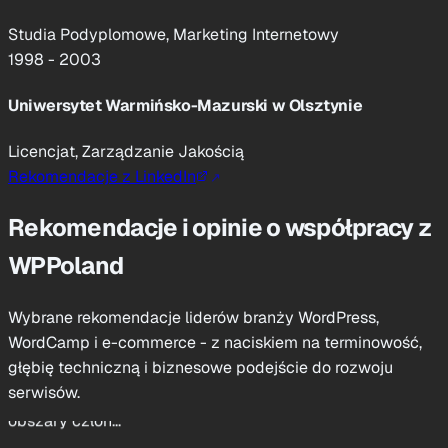
między wtycz...”
Studia Podyplomowe, Marketing Internetowy
1998 - 2003
Pracowaliśmy razem przy projektach WordPress
Uniwersytet Warmińsko-Mazurski w Olsztynie
Licencjat, Zarządzanie Jakością
Daniel Blossfeld
Rekomendacje z LinkedIn
Konsultant ds. Optymalizacji Procesów i Digitalizacji
Rekomendacje i opinie o współpracy z
“Miałem przyjemność współpracować z Mariuszem przez
WPPoland
prawie trzy lata. W tym czasie jego umiejętności w
zakresie rozwoju WordPressa okazały się nieocenione w
Wybrane rekomendacje liderów branży WordPress,
wielu projektach, od budowy stron internetowych po
WordCamp i e-commerce - z naciskiem na terminowość,
obszary człon...”
głębię techniczną i biznesowe podejście do rozwoju
Mariusz był jego klientem przy pracach WordPress
serwisów.