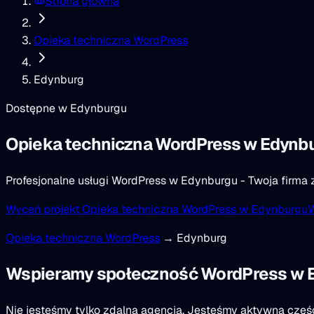
Strona główna
Opieka techniczna WordPress
Edynburg
Dostępne w Edynburgu
Opieka techniczna WordPress
w Edynb
Profesjonalne usługi WordPress w Edynburgu - Twoja firma 
Wyceń projekt Opieka techniczna WordPress w Edynburgu
W
Opieka techniczna WordPress
→ Edynburg
Wspieramy społeczność WordPress w 
Nie jesteśmy tylko zdalną agencją. Jesteśmy aktywną czę