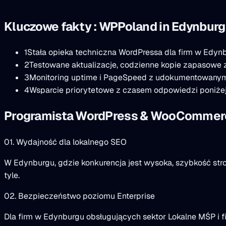
Kluczowe fakty : WPPoland in Edynburg
1
Stała opieka techniczna WordPressa dla firm w Edyn
2
Testowane aktualizacje, codzienne kopie zapasowe 
3
Monitoring uptime i PageSpeed z udokumentowany
4
Wsparcie priorytetowe z czasem odpowiedzi poniżej
Programista WordPress & WooCommer
01. Wydajność dla lokalnego SEO
W Edynburgu, gdzie konkurencja jest wysoka, szybkość stro
tyle.
02. Bezpieczeństwo poziomu Enterprise
Dla firm w Edynburgu obsługujących sektor Lokalne MŚP i fi