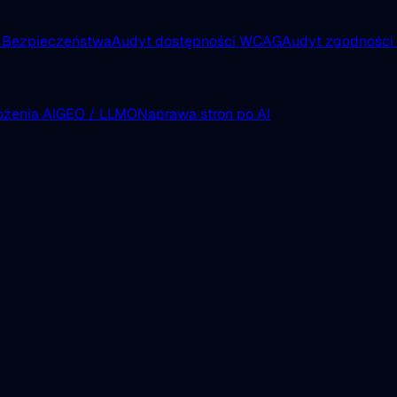
 Bezpieczeństwa
Audyt dostępności WCAG
Audyt zgodnośc
żenia AI
GEO / LLMO
Naprawa stron po AI