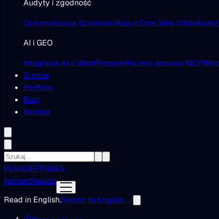
Audyty i zgodność
Optymalizacja Szybkości
Audyt Core Web Vitals
Audyt
AI i GEO
Integracja AI z WordPressem
Rozwój serwera MCP
Wdro
O mnie
Portfolio
Blog
Kontakt
PL
EN
DE
PT
NB
ES
Kontakt
Napisz
Read in English.
Switch to English →