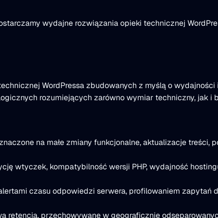
starczamy wydajne rozwiązania opieki technicznej WordPres
echnicznej WordPressa zbudowanych z myślą o wydajności i t
logicznych rozumiejących zarówno wymiar techniczny, jak i 
naczone na małe zmiany funkcjonalne, aktualizacje treści, 
cję wtyczek, kompatybilność wersji PHP, wydajność hostingu
 alertami czasu odpowiedzi serwera, profilowaniem zapytań 
 retencją, przechowywane w geograficznie odseparowanych