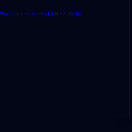
i WooCommerce UE
Audyt NIS2 i DORA