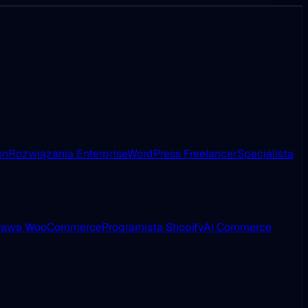
on
Rozwiązania Enterprise
WordPress Freelancer
Specjalista
rawa WooCommerce
Programista Shopify
AI Commerce