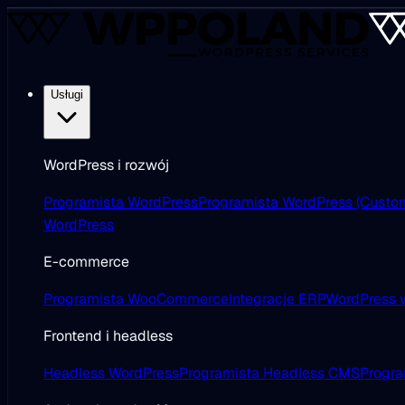
Usługi
WordPress i rozwój
Programista WordPress
Programista WordPress (Custo
WordPress
E-commerce
Programista WooCommerce
Integracje ERP
WordPress w
Frontend i headless
Headless WordPress
Programista Headless CMS
Progra