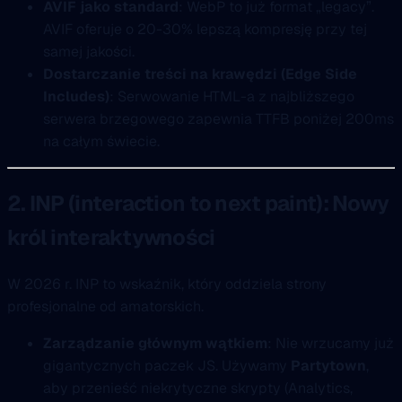
AVIF jako standard
: WebP to już format „legacy”.
AVIF oferuje o 20-30% lepszą kompresję przy tej
samej jakości.
Dostarczanie treści na krawędzi (Edge Side
Includes)
: Serwowanie HTML-a z najbliższego
serwera brzegowego zapewnia TTFB poniżej 200ms
na całym świecie.
2. INP (interaction to next paint): Nowy
król interaktywności
W 2026 r. INP to wskaźnik, który oddziela strony
profesjonalne od amatorskich.
Zarządzanie głównym wątkiem
: Nie wrzucamy już
gigantycznych paczek JS. Używamy
Partytown
,
aby przenieść niekrytyczne skrypty (Analytics,