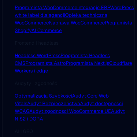
Programista WooCommerce
Integracje ERP
WordPress
white label dla agencji
Opieka techniczna
WooCommerce
Naprawa WooCommerce
Programista
Shopify
AI Commerce
Frontend i headless
Headless WordPress
Programista Headless
CMS
Programista Astro
Programista Next.js
Cloudflare
Workers i edge
Audyty i zgodność
Optymalizacja Szybkości
Audyt Core Web
Vitals
Audyt Bezpieczeństwa
Audyt dostępności
WCAG
Audyt zgodności WooCommerce UE
Audyt
NIS2 i DORA
AI i GEO