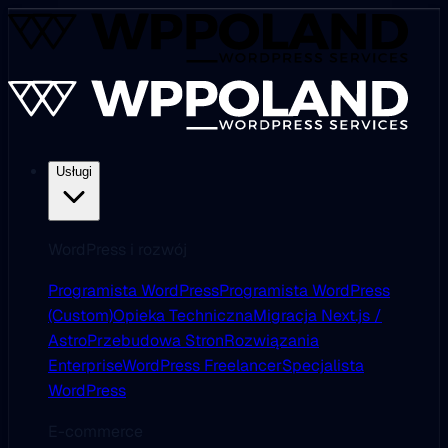
Usługi
WordPress i rozwój
Programista WordPress
Programista WordPress
(Custom)
Opieka Techniczna
Migracja Next.js /
Astro
Przebudowa Stron
Rozwiązania
Enterprise
WordPress Freelancer
Specjalista
WordPress
E-commerce