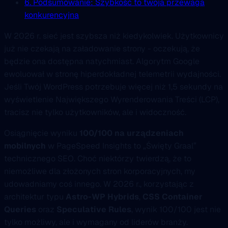
6. Podsumowanie: Szybkość to twoja przewaga
konkurencyjna
W 2026 r. sieć jest szybsza niż kiedykolwiek. Użytkownicy
już nie czekają na załadowanie strony - oczekują, że
będzie ona dostępna natychmiast. Algorytm Google
ewoluował w stronę hiperdokładnej telemetrii wydajności.
Jeśli Twój WordPress potrzebuje więcej niż 1,5 sekundy na
wyświetlenie Największego Wyrenderowania Treści (LCP),
tracisz nie tylko użytkowników, ale i widoczność.
Osiągnięcie wyniku
100/100 na urządzeniach
mobilnych
w PageSpeed Insights to „Święty Graal”
technicznego SEO. Choć niektórzy twierdzą, że to
niemożliwe dla złożonych stron korporacyjnych, my
udowadniamy coś innego. W 2026 r., korzystając z
architektur typu
Astro-WP Hybrids
,
CSS Container
Queries
oraz
Speculative Rules
, wynik 100/100 jest nie
tylko możliwy, ale i wymagany od liderów branży.