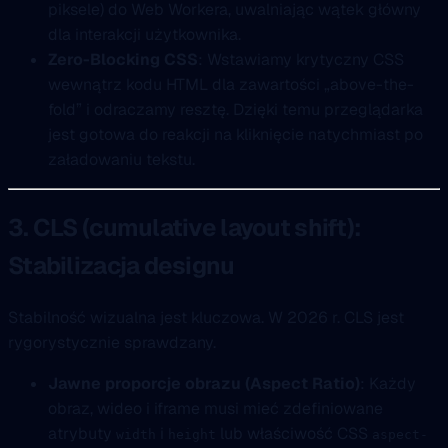
piksele) do Web Workera, uwalniając wątek główny
dla interakcji użytkownika.
Zero-Blocking CSS
: Wstawiamy krytyczny CSS
wewnątrz kodu HTML dla zawartości „above-the-
fold” i odraczamy resztę. Dzięki temu przeglądarka
jest gotowa do reakcji na kliknięcie natychmiast po
załadowaniu tekstu.
3. CLS (cumulative layout shift):
Stabilizacja designu
Stabilność wizualna jest kluczowa. W 2026 r. CLS jest
rygorystycznie sprawdzany.
Jawne proporcje obrazu (Aspect Ratio)
: Każdy
obraz, wideo i iframe musi mieć zdefiniowane
atrybuty
i
lub właściwość CSS
width
height
aspect-