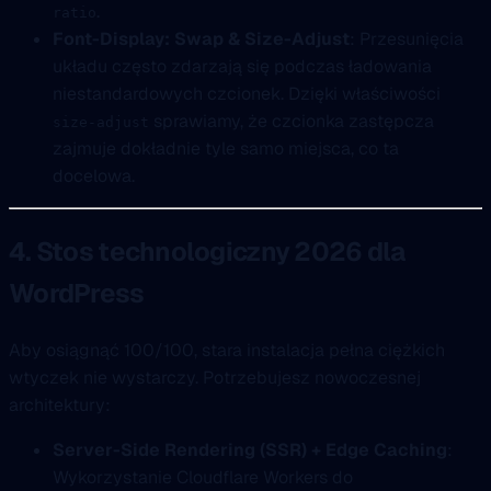
.
ratio
Font-Display: Swap & Size-Adjust
: Przesunięcia
układu często zdarzają się podczas ładowania
niestandardowych czcionek. Dzięki właściwości
sprawiamy, że czcionka zastępcza
size-adjust
zajmuje dokładnie tyle samo miejsca, co ta
docelowa.
4. Stos technologiczny 2026 dla
WordPress
Aby osiągnąć 100/100, stara instalacja pełna ciężkich
wtyczek nie wystarczy. Potrzebujesz nowoczesnej
architektury:
Server-Side Rendering (SSR) + Edge Caching
:
Wykorzystanie Cloudflare Workers do