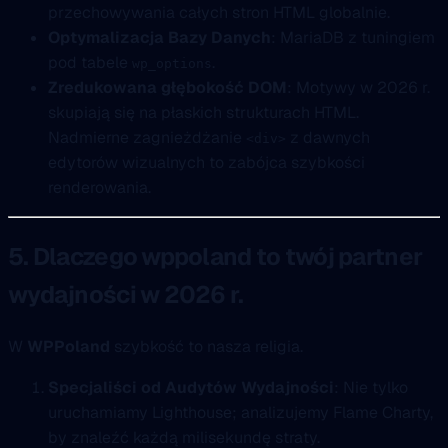
przechowywania całych stron HTML globalnie.
Optymalizacja Bazy Danych
: MariaDB z tuningiem
pod tabele
.
wp_options
Zredukowana głębokość DOM
: Motywy w 2026 r.
skupiają się na płaskich strukturach HTML.
Nadmierne zagnieżdżanie
z dawnych
<div>
edytorów wizualnych to zabójca szybkości
renderowania.
5. Dlaczego wppoland to twój partner
wydajności w 2026 r.
W
WPPoland
szybkość to nasza religia.
Specjaliści od Audytów Wydajności
: Nie tylko
uruchamiamy Lighthouse; analizujemy Flame Charty,
by znaleźć każdą milisekundę straty.