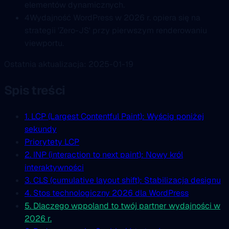
elementów dynamicznych.
4
Wydajność WordPress w 2026 r. opiera się na
strategii 'Zero-JS' przy pierwszym renderowaniu
viewportu.
Ostatnia aktualizacja: 2025-01-19
Spis treści
1. LCP (Largest Contentful Paint): Wyścig poniżej
sekundy
Priorytety LCP
2. INP (interaction to next paint): Nowy król
interaktywności
3. CLS (cumulative layout shift): Stabilizacja designu
4. Stos technologiczny 2026 dla WordPress
5. Dlaczego wppoland to twój partner wydajności w
2026 r.