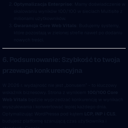
Optymalizacja Enterprise
: Mamy doświadczenie w
skalowaniu wyników 100/100 w sieciach Multisite z
milionami użytkowników.
Gwarancja Core Web Vitals
: Budujemy systemy,
które pozostają w zielonej strefie nawet po dodaniu
nowych treści.
6. Podsumowanie: Szybkość to twoja
przewaga konkurencyjna
W 2026 r. wydajność nie jest „bonusem” - to kluczowy
wskaźnik biznesowy. Strona z wynikiem
100/100 Core
Web Vitals
będzie wyprzedzać konkurencję w wynikach
wyszukiwania i konwertować lepiej każdego dnia.
Optymalizując WordPressa pod kątem
LCP, INP i CLS
,
budujesz platformę szanującą czas użytkownika i