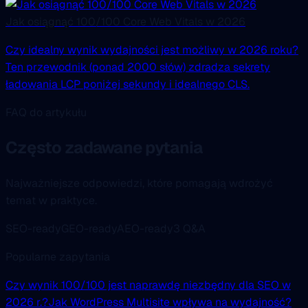
Jak osiągnąć 100/100 Core Web Vitals w 2026
Czy idealny wynik wydajności jest możliwy w 2026 roku?
Ten przewodnik (ponad 2000 słów) zdradza sekrety
ładowania LCP poniżej sekundy i idealnego CLS.
FAQ do artykułu
Często zadawane pytania
Najważniejsze odpowiedzi, które pomagają wdrożyć
temat w praktyce.
SEO-ready
GEO-ready
AEO-ready
3 Q&A
Popularne zapytania
Czy wynik 100/100 jest naprawdę niezbędny dla SEO w
2026 r.?
Jak WordPress Multisite wpływa na wydajność?