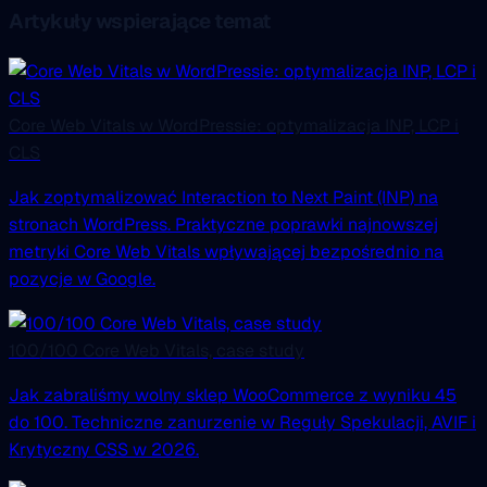
Artykuły wspierające temat
Core Web Vitals w WordPressie: optymalizacja INP, LCP i
CLS
Jak zoptymalizować Interaction to Next Paint (INP) na
stronach WordPress. Praktyczne poprawki najnowszej
metryki Core Web Vitals wpływającej bezpośrednio na
pozycje w Google.
100/100 Core Web Vitals, case study
Jak zabraliśmy wolny sklep WooCommerce z wyniku 45
do 100. Techniczne zanurzenie w Reguły Spekulacji, AVIF i
Krytyczny CSS w 2026.