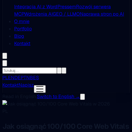
Integracja AI z WordPressem
Rozwój serwera
MCP
Wdrożenia AI
GEO / LLMO
Naprawa stron po AI
O mnie
Portfolio
Blog
Kontakt
PL
EN
DE
PT
NB
ES
Kontakt
Napisz
Read in English.
Switch to English →
PL
Jak osiągnąć 100/100 Core Web Vitals