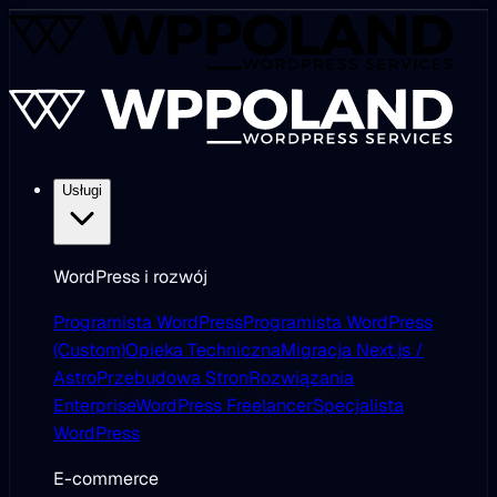
Usługi
WordPress i rozwój
Programista WordPress
Programista WordPress
(Custom)
Opieka Techniczna
Migracja Next.js /
Astro
Przebudowa Stron
Rozwiązania
Enterprise
WordPress Freelancer
Specjalista
WordPress
E-commerce