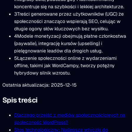
koncentruje się na szybkości i lekkiej architekturze.
3
Treści generowane przez użytkowników (UGC) że
społeczności znacząco wspierają SEO, celując w
długie ogony słów kluczowych bez wysiłku.
4
Modele monetyzacji obejmują płatne członkostwa
(paywalle), integrację kursów (upselling) i
pielęgnowanie leadów dla drogich usług.
5
Łączenie społeczności online z wydarzeniami
offline, takimi jak WordCampy, tworzy potężny
hybrydowy silnik wzrostu.
Ostatnia aktualizacja: 2025-12-15
Spis treści
Dlaczego przejść z mediów społecznościowych na
społeczność WordPress?
Stos technologiczny: Najlepsze wtyczki do