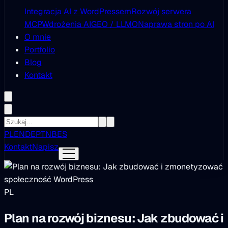
Integracja AI z WordPressem
Rozwój serwera
MCP
Wdrożenia AI
GEO / LLMO
Naprawa stron po AI
O mnie
Portfolio
Blog
Kontakt
PL
EN
DE
PT
NB
ES
Kontakt
Napisz
PL
Plan na rozwój biznesu: Jak zbudować i