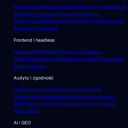
Programista WooCommerce
Integracje ERP
WordPress
white label dla agencji
Opieka techniczna
WooCommerce
Naprawa WooCommerce
Programista
Shopify
AI Commerce
Frontend i headless
Headless WordPress
Programista Headless
CMS
Programista Astro
Programista Next.js
Cloudflare
Workers i edge
Audyty i zgodność
Optymalizacja Szybkości
Audyt Core Web
Vitals
Audyt Bezpieczeństwa
Audyt dostępności
WCAG
Audyt zgodności WooCommerce UE
Audyt
NIS2 i DORA
AI i GEO