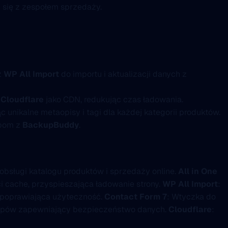
y się z zespołem sprzedaży.
z
WP All Import
do importu i aktualizacji danych z
i
Cloudflare
jako CDN, redukując czas ładowania.
ąc unikalne metaopisy i tagi dla każdej kategorii produktów.
upom z
BackupBuddy
.
obsługi katalogu produktów i sprzedaży online.
All in One
i cache, przyspieszająca ładowanie strony.
WP All Import
:
poprawiająca użyteczność.
Contact Form 7
: Wtyczka do
upów zapewniający bezpieczeństwo danych.
Cloudflare
: