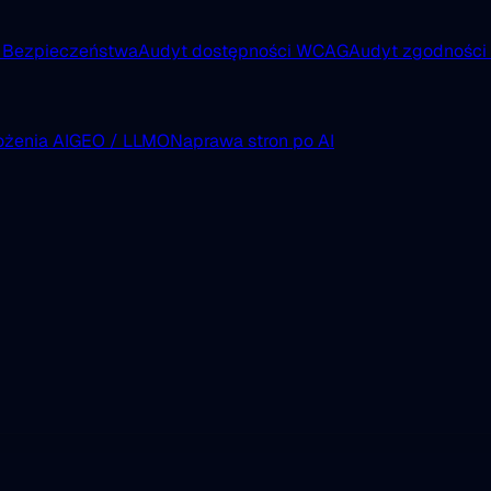
 Bezpieczeństwa
Audyt dostępności WCAG
Audyt zgodnośc
żenia AI
GEO / LLMO
Naprawa stron po AI