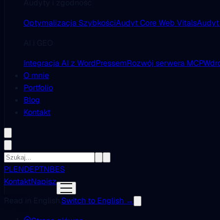
Audyty i zgodność
Optymalizacja Szybkości
Audyt Core Web Vitals
Audyt
AI i GEO
Integracja AI z WordPressem
Rozwój serwera MCP
Wdro
O mnie
Portfolio
Blog
Kontakt
PL
EN
DE
PT
NB
ES
Kontakt
Napisz
Read in English.
Switch to English →