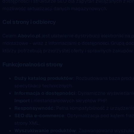
dostępności i strukturze SEO dla zapytań związanych z ko
możliwość aktualizacji danych magazynowych.
Cel strony i odbiorcy
Celem
Abovio.pl
jest ułatwienie dystrybucji elektroniki na
montażowe - wraz z informacjami o dostępności. Grupą docel
którzy potrzebują przejrzystej oferty i sprawnych zakupów 
Funkcjonalności strony
Duży katalog produktów
: Rozbudowana baza produ
specyfikacji technicznych.
Informacja o dostępności
: Dynamiczne wyświetlan
Import
i niestandardowych skryptów PHP.
Responsywność
: Pełna kompatybilność z urządzen
SEO dla e-commerce
: Optymalizacja pod kątem fraz 
strony XML.
Wyszukiwanie produktów
: Zaawansowana wyszukiw