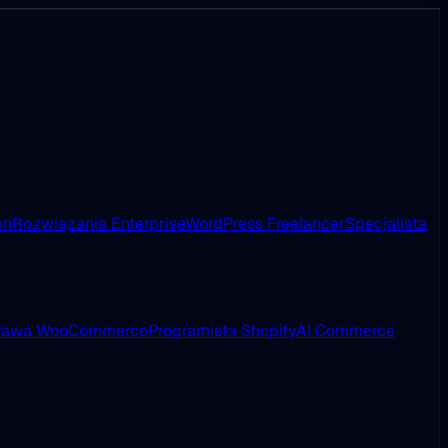
on
Rozwiązania Enterprise
WordPress Freelancer
Specjalista
rawa WooCommerce
Programista Shopify
AI Commerce