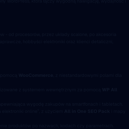
ony WordPress, która łączy wygodną nawigację, wydajność i
tów - od procesorów, przez układy scalone, po akcesoria
rawcze, hobbyści elektroniki oraz klienci detaliczni,
a pomocą
WooCommerce
, z niestandardowymi polami dla
onizowane z systemem wewnętrznym za pomocą
WP All
zapewniająca wygodę zakupów na smartfonach i tabletach.
 elektroniki online”, z użyciem
All in One SEO Pack
i mapy
ienie produktów po nazwach, kodach czy parametrach.