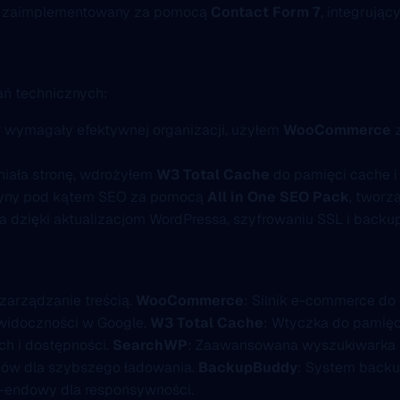
ch zaimplementowany za pomocą
Contact Form 7
, integrując
ań technicznych:
w wymagały efektywnej organizacji, użyłem
WooCommerce
niała stronę, wdrożyłem
W3 Total Cache
do pamięci cache 
tryny pod kątem SEO za pomocą
All in One SEO Pack
, tworz
ta dzięki aktualizacjom WordPressa, szyfrowaniu SSL i back
 zarządzanie treścią.
WooCommerce
: Silnik e-commerce do 
 widoczności w Google.
W3 Total Cache
: Wtyczka do pamięc
ch i dostępności.
SearchWP
: Zaawansowana wyszukiwarka 
zów dla szybszego ładowania.
BackupBuddy
: System back
t-endowy dla responsywności.