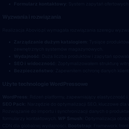
Formularz kontaktowy
: System zapytań ofertowy
Wyzwania i rozwiązania
Realizacja Abovio.pl wymagała rozwiązania szeregu wyzw
Zarządzanie dużym katalogiem
: Tysiące produktó
zewnętrznych systemów magazynowych.
Wydajność
: Duża liczba produktów i zapytań spowal
SEO i widoczność
: Zoptymalizowałem strukturę wi
Bezpieczeństwo
: Zapewniłem ochronę danych klien
Użyte technologie WordPressowe
WordPress
: Rdzeń platformy, zapewniający elastyczność i
SEO Pack
: Narzędzie do optymalizacji SEO, kluczowe dla
Rozwiązanie do importu i synchronizacji danych o produkta
formularzy kontaktowych.
WP Smush
: Optymalizacja obra
CDN dla globalnej wydajności.
Bootstrap
: Framework fron