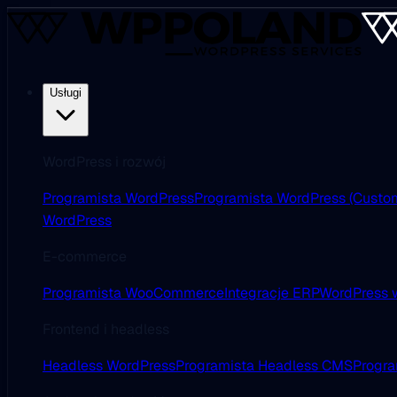
Usługi
WordPress i rozwój
Programista WordPress
Programista WordPress (Custo
WordPress
E-commerce
Programista WooCommerce
Integracje ERP
WordPress w
Frontend i headless
Headless WordPress
Programista Headless CMS
Progra