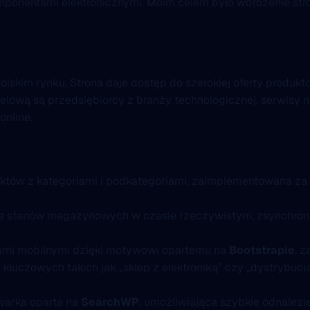
mponentami elektronicznymi. Moim celem było wdrożenie str
 polskim rynku. Strona daje dostęp do szerokiej oferty produk
ową są przedsiębiorcy z branży technologicznej, serwisy nap
online.
któw z kategoriami i podkategoriami, zaimplementowana z
ie stanów magazynowych w czasie rzeczywistym, zsynchr
iami mobilnymi dzięki motywowi opartemu na
Bootstrapie
, 
kluczowych takich jak „sklep z elektroniką” czy „dystrybucja
arka oparta na
SearchWP
, umożliwiająca szybkie odnalez