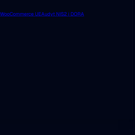
i WooCommerce UE
Audyt NIS2 i DORA