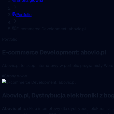
Strona główna
Portfolio
E-commerce Development: abovio.pl
Portfolio
E-commerce Development: abovio.pl
Abovio.pl to sklep internetowy w portfolio programisty WordPr
#Strony www
Abovio.pl, Dystrybucja elektroniki z 
Abovio.pl
to sklep internetowy dla dystrybucji elektroniki,