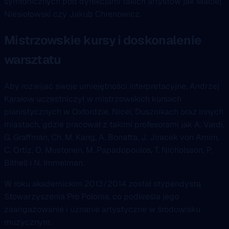
symfonicznych pod dyrekcjami takich artystów jak Maciej
Niesiołowski czy Jakub Chrenowicz.
Mistrzowskie kursy i doskonalenie
warsztatu
Aby rozwijać swoje umiejętności interpretacyjne, Andrzej
Karałow uczestniczył w mistrzowskich kursach
pianistycznych w Oxfordzie, Nicei, Dusznikach oraz innych
miastach, gdzie pracował z takimi profesorami jak A. Vardi,
G. Graffman, Ch. M. Kang, A. Bonatta, J. Jiracek von Arnim,
C. Ortiz, O. Mustonen, M. Papadopoulos, T. Nicholsson, P.
Bithell i N. Immelman.
W roku akademickim 2013/2014 został stypendystą
Stowarzyszenia Pro Polonia, co podkreśla jego
zaangażowanie i uznanie artystyczne w środowisku
muzycznym.