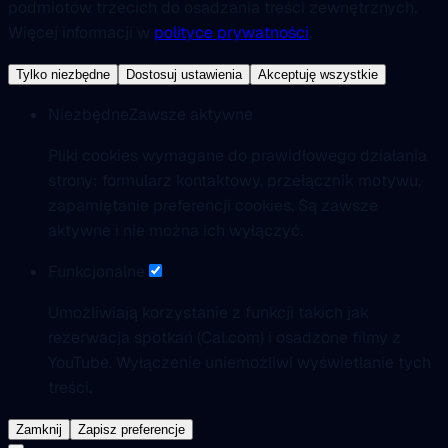
podmiotów trzecich do osadzania treści zewnętrznych.
Więcej informacji w
polityce prywatności
.
Tylko niezbędne
Dostosuj ustawienia
Akceptuję wszystkie
Niezbędne
Zawsze aktywne
Pliki cookies wymagane do prawidłowego działania
strony: formularz kontaktowy, przełącznik motywu,
zapamiętanie preferencji cookies. Są zawsze
aktywne i nie można ich wyłączyć.
Funkcjonalne
Umożliwiają korzystanie z funkcji takich jak
rezerwacja spotkań (Cal.com) i osadzone filmy z
YouTube. Wyłączenie uniemożliwi wyświetlanie tych
treści.
Zamknij
Zapisz preferencje