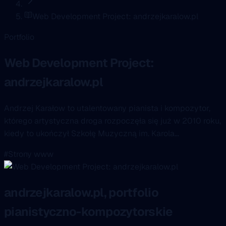
Web Development Project: andrzejkaralow.pl
Portfolio
Web Development Project:
andrzejkaralow.pl
Andrzej Karałow to utalentowany pianista i kompozytor,
którego artystyczna droga rozpoczęła się już w 2010 roku,
kiedy to ukończył Szkołę Muzyczną im. Karola...
#Strony www
andrzejkaralow.pl, portfolio
pianistyczno-kompozytorskie