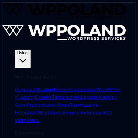
Usługi
WordPress i rozwój
Programista WordPress
Programista WordPress
(Custom)
Opieka Techniczna
Migracja Next.js /
Astro
Przebudowa Stron
Rozwiązania
Enterprise
WordPress Freelancer
Specjalista
WordPress
E-commerce