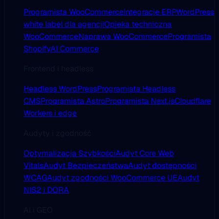
Programista WooCommerce
Integracje ERP
WordPress
white label dla agencji
Opieka techniczna
WooCommerce
Naprawa WooCommerce
Programista
Shopify
AI Commerce
Frontend i headless
Headless WordPress
Programista Headless
CMS
Programista Astro
Programista Next.js
Cloudflare
Workers i edge
Audyty i zgodność
Optymalizacja Szybkości
Audyt Core Web
Vitals
Audyt Bezpieczeństwa
Audyt dostępności
WCAG
Audyt zgodności WooCommerce UE
Audyt
NIS2 i DORA
AI i GEO