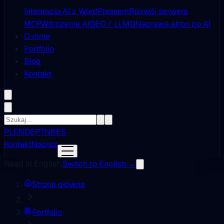
Integracja AI z WordPressem
Rozwój serwera
MCP
Wdrożenia AI
GEO / LLMO
Naprawa stron po AI
O mnie
Portfolio
Blog
Kontakt
PL
EN
DE
PT
NB
ES
Kontakt
Napisz
Read in English.
Switch to English →
Strona główna
Portfolio