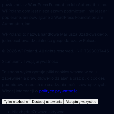
powiązania z WordPress Foundation lub Automattic, Inc.
WPPoland.com jest niezależnym podmiotem i nie jest ani
popierane, ani powiązane z WordPress Foundation ani
Automattic, Inc.
WPPoland to nazwa handlowa Mariusza Szatkowskiego,
jednoosobowa działalność gospodarcza w Polsce.
© 2026 WPPoland. All rights reserved. · NIP 7393037445
Szanujemy Twoją prywatność
Ta strona wykorzystuje pliki cookies własne w celu
zapewnienia prawidłowego działania oraz pliki cookies
podmiotów trzecich do osadzania treści zewnętrznych.
Więcej informacji w
polityce prywatności
.
Tylko niezbędne
Dostosuj ustawienia
Akceptuję wszystkie
Niezbędne
Zawsze aktywne