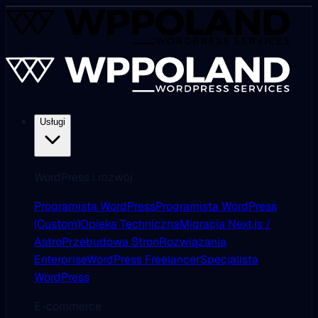
Usługi
WordPress i rozwój
Programista WordPress
Programista WordPress
(Custom)
Opieka Techniczna
Migracja Next.js /
Astro
Przebudowa Stron
Rozwiązania
Enterprise
WordPress Freelancer
Specjalista
WordPress
E-commerce