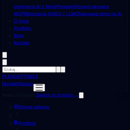
Integracja AI z WordPressem
Rozwój serwera
MCP
Wdrożenia AI
GEO / LLMO
Naprawa stron po AI
O mnie
Portfolio
Blog
Kontakt
PL
EN
DE
PT
NB
ES
Kontakt
Napisz
Read in English.
Switch to English →
Strona główna
Portfolio