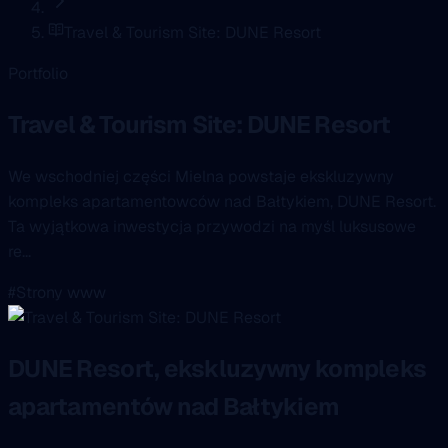
Travel & Tourism Site: DUNE Resort
Portfolio
Travel & Tourism Site: DUNE Resort
We wschodniej części Mielna powstaje ekskluzywny
kompleks apartamentowców nad Bałtykiem, DUNE Resort.
Ta wyjątkowa inwestycja przywodzi na myśl luksusowe
re...
#Strony www
DUNE Resort, ekskluzywny kompleks
apartamentów nad Bałtykiem