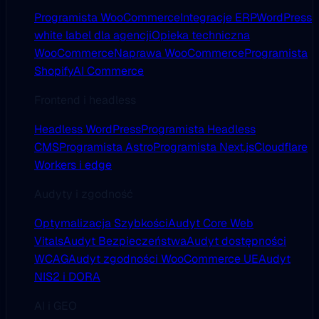
Programista WooCommerce
Integracje ERP
WordPress
white label dla agencji
Opieka techniczna
WooCommerce
Naprawa WooCommerce
Programista
Shopify
AI Commerce
Frontend i headless
Headless WordPress
Programista Headless
CMS
Programista Astro
Programista Next.js
Cloudflare
Workers i edge
Audyty i zgodność
Optymalizacja Szybkości
Audyt Core Web
Vitals
Audyt Bezpieczeństwa
Audyt dostępności
WCAG
Audyt zgodności WooCommerce UE
Audyt
NIS2 i DORA
AI i GEO