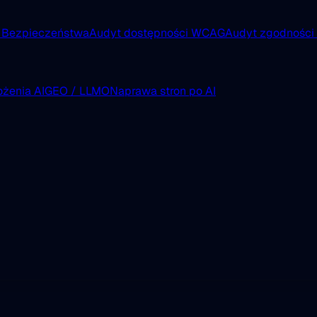
 Bezpieczeństwa
Audyt dostępności WCAG
Audyt zgodnośc
żenia AI
GEO / LLMO
Naprawa stron po AI