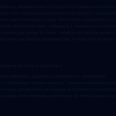
ndowe, odpowiedzialne za dynamiczne generowanie treści 
a, które umożliwiają tworzenie przejrzystych i responsywn
oniczną komunikację między front-endem a backendem, co p
ne aktualizacje treści i integrację z zewnętrznymi system
zyspieszają dostęp do treści i redukują obciążenie serwera.
fektywną współpracę zespołową oraz kontrolę nad zmianami.
 wsparcie techniczne obejmujące:
ewnia stabilność i zgodność z najnowszymi standardami.
e, umożliwiające szybkie wykrycie i naprawę ewentualnych b
e kopii zapasowych, co pozwala na sprawne przywrócenie po
możliwiają stałe dostosowywanie strony do zmieniających się