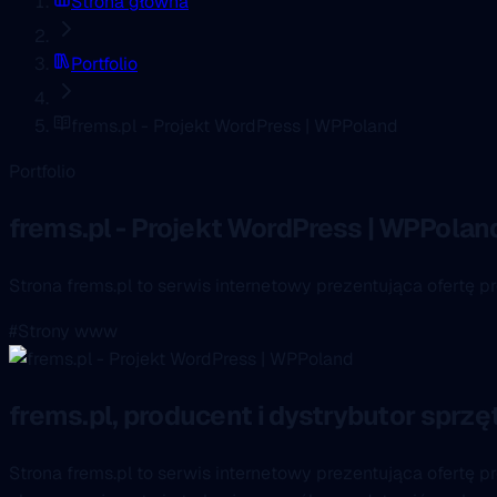
Strona główna
Portfolio
frems.pl - Projekt WordPress | WPPoland
Portfolio
frems.pl - Projekt WordPress | WPPolan
Strona frems.pl to serwis internetowy prezentująca ofertę 
#Strony www
frems.pl, producent i dystrybutor sp
Strona frems.pl to serwis internetowy prezentująca ofertę 