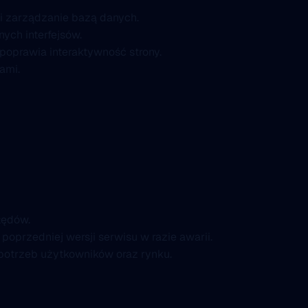
i zarządzanie bazą danych.
ych interfejsów.
oprawia interaktywność strony.
ami.
łędów.
przedniej wersji serwisu w razie awarii.
 potrzeb użytkowników oraz rynku.