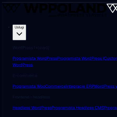
Usługi
WordPress i rozwój
Programista WordPress
Programista WordPress (Custo
WordPress
E-commerce
Programista WooCommerce
Integracje ERP
WordPress w
Frontend i headless
Headless WordPress
Programista Headless CMS
Progra