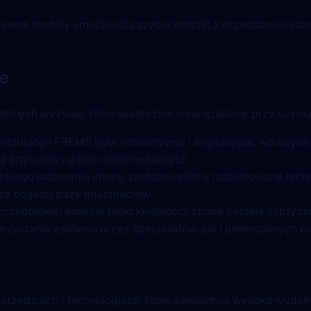
tywne moduły umożliwiają szybki kontakt z przedstawiciela
ne
 istotnych wyzwań, które skutecznie rozwiązaliśmy przy użyc
todologii FREMS była interaktywna i angażująca, wdrożyli
i artykułów i galerii multimedialnych.
kiego ładowania strony, zastosowaliśmy rozbudowane techn
dze bogatej bazy multimediów.
zczegółowej analizie funkcjonalności, strona została zoptyma
rzystania zarówno przez specjalistów, jak i potencjalnych p
narzędziach i technologiach, które gwarantują wysoką wydajn