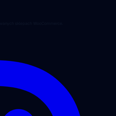
nsowanych sklepach WooCommerce.