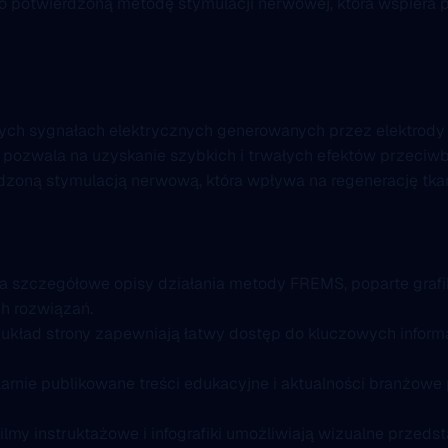
o potwierdzoną metodę stymulacji nerwowej, która wspiera p
ch sygnałach elektrycznych generowanych przez elektrody 
 pozwala na uzyskanie szybkich i trwałych efektów przeciwb
zoną stymulacją nerwową, która wpływa na regenerację tkank
a szczegółowe opisy działania metody FREMS, poparte grafi
h rozwiązań.
układ strony zapewniają łatwy dostęp do kluczowych informa
arnie publikowane treści edukacyjne i aktualności branżowe
filmy instruktażowe i infografiki umożliwiają wizualne prze