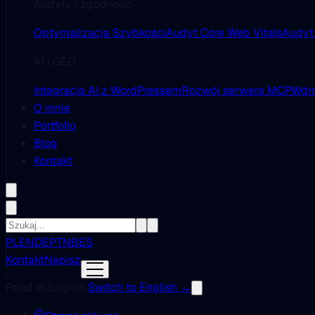
Audyty i zgodność
Optymalizacja Szybkości
Audyt Core Web Vitals
Audyt
AI i GEO
Integracja AI z WordPressem
Rozwój serwera MCP
Wdro
O mnie
Portfolio
Blog
Kontakt
PL
EN
DE
PT
NB
ES
Kontakt
Napisz
Read in English.
Switch to English →