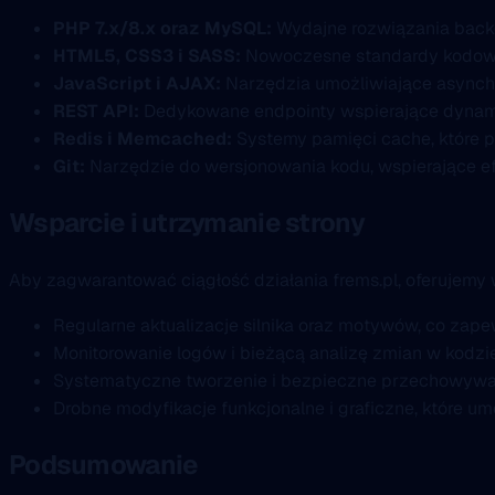
PHP 7.x/8.x oraz MySQL:
Wydajne rozwiązania backe
HTML5, CSS3 i SASS:
Nowoczesne standardy kodowani
JavaScript i AJAX:
Narzędzia umożliwiające asynchr
REST API:
Dedykowane endpointy wspierające dynamicz
Redis i Memcached:
Systemy pamięci cache, które pr
Git:
Narzędzie do wersjonowania kodu, wspierające e
Wsparcie i utrzymanie strony
Aby zagwarantować ciągłość działania frems.pl, oferujemy
Regularne aktualizacje silnika oraz motywów, co zap
Monitorowanie logów i bieżącą analizę zmian w kodzi
Systematyczne tworzenie i bezpieczne przechowywani
Drobne modyfikacje funkcjonalne i graficzne, które u
Podsumowanie