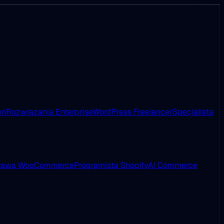
on
Rozwiązania Enterprise
WordPress Freelancer
Specjalista
rawa WooCommerce
Programista Shopify
AI Commerce