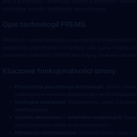
aby w przejrzysty i atrakcyjny sposób przedstawić naukow
czynników wzrostu śródbłonka naczyniowego.
Opis technologii FREMS
FREMS to metoda terapeutyczna oparta na biokompatybilny
względem częstotliwości, amplitudy oraz czasu trwania, co
unikalnemu podejściu, FREMS jest jedyną naukowo potwierd
Kluczowe funkcjonalności strony
Przejrzysta prezentacja technologii:
Strona zawier
potencjalnym klientom dogłębne poznanie oferowanyc
Intuicyjna nawigacja:
Responsywny układ i czytelny 
desktopowych.
System aktualności i artykułów naukowych:
Regul
pozycjonowanie strony w wyszukiwarkach.
Integracja multimedialna:
Wysokiej jakości zdjęcia, 