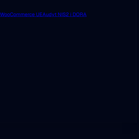
i WooCommerce UE
Audyt NIS2 i DORA