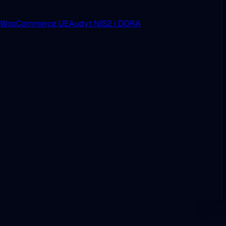
i WooCommerce UE
Audyt NIS2 i DORA