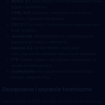
MySQL 4.1
, Baza danych do przechowywania linków,
tagów i komentarzy.
HTML 4.01
, Standard znaczników do struktury
witryny, z tabelami dla layoutu.
CSS 2.1
, Stylizacja z podstawowym wsparciem dla
float i position.
JavaScript
, Proste skrypty (np. prototype.js) do
walidacji formularzy i efektów UI.
Apache 2.2
, Serwer WWW z mod_php i
mod_expires dla cachingu statycznych zasobów.
FTP
, Transfer plików i zarządzanie backupami na
serwerze hostingowym.
phpMyAdmin
, Narzędzie do administracji bazą
danych i eksportu SQL.
Zarządzanie i wsparcie techniczne
Linkr.pl działał w 2007 roku jako alternatywa dla Wykop.pl,