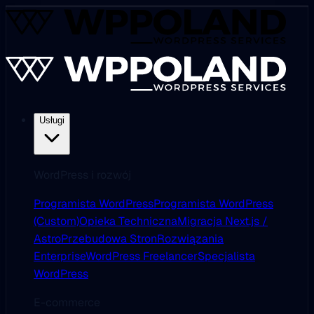
Usługi
WordPress i rozwój
Programista WordPress
Programista WordPress
(Custom)
Opieka Techniczna
Migracja Next.js /
Astro
Przebudowa Stron
Rozwiązania
Enterprise
WordPress Freelancer
Specjalista
WordPress
E-commerce