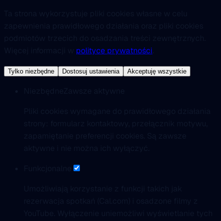
Ta strona wykorzystuje pliki cookies własne w celu
zapewnienia prawidłowego działania oraz pliki cookies
podmiotów trzecich do osadzania treści zewnętrznych.
Więcej informacji w
polityce prywatności
.
Tylko niezbędne
Dostosuj ustawienia
Akceptuję wszystkie
Niezbędne
Zawsze aktywne
Pliki cookies wymagane do prawidłowego działania
strony: formularz kontaktowy, przełącznik motywu,
zapamiętanie preferencji cookies. Są zawsze
aktywne i nie można ich wyłączyć.
Funkcjonalne
Umożliwiają korzystanie z funkcji takich jak
rezerwacja spotkań (Cal.com) i osadzone filmy z
YouTube. Wyłączenie uniemożliwi wyświetlanie tych