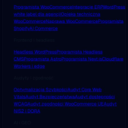
Programista WooCommerce
Integracje ERP
WordPress
white label dla agencji
Opieka techniczna
WooCommerce
Naprawa WooCommerce
Programista
Shopify
AI Commerce
Frontend i headless
Headless WordPress
Programista Headless
CMS
Programista Astro
Programista Next.js
Cloudflare
Workers i edge
Audyty i zgodność
Optymalizacja Szybkości
Audyt Core Web
Vitals
Audyt Bezpieczeństwa
Audyt dostępności
WCAG
Audyt zgodności WooCommerce UE
Audyt
NIS2 i DORA
AI i GEO