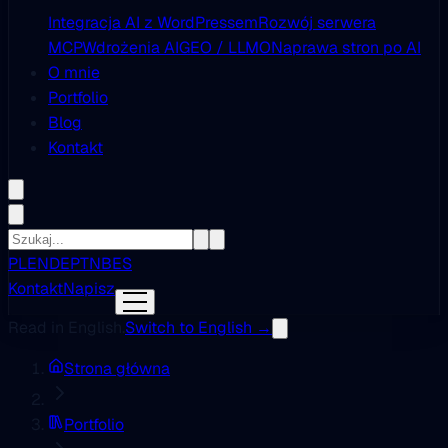
Integracja AI z WordPressem
Rozwój serwera
MCP
Wdrożenia AI
GEO / LLMO
Naprawa stron po AI
O mnie
Portfolio
Blog
Kontakt
PL
EN
DE
PT
NB
ES
Kontakt
Napisz
Read in English.
Switch to English →
Strona główna
Portfolio