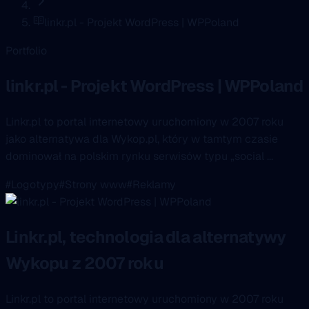
linkr.pl - Projekt WordPress | WPPoland
Portfolio
linkr.pl - Projekt WordPress | WPPoland
Linkr.pl to portal internetowy uruchomiony w 2007 roku
jako alternatywa dla Wykop.pl, który w tamtym czasie
dominował na polskim rynku serwisów typu „social ...
#Logotypy
#Strony www
#Reklamy
Linkr.pl, technologia dla alternatywy
Wykopu z 2007 roku
Linkr.pl to portal internetowy uruchomiony w 2007 roku