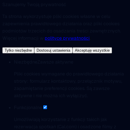
Szanujemy Twoją prywatność
Ta strona wykorzystuje pliki cookies własne w celu
zapewnienia prawidłowego działania oraz pliki cookies
podmiotów trzecich do osadzania treści zewnętrznych.
Więcej informacji w
polityce prywatności
.
Tylko niezbędne
Dostosuj ustawienia
Akceptuję wszystkie
Niezbędne
Zawsze aktywne
Pliki cookies wymagane do prawidłowego działania
strony: formularz kontaktowy, przełącznik motywu,
zapamiętanie preferencji cookies. Są zawsze
aktywne i nie można ich wyłączyć.
Funkcjonalne
Umożliwiają korzystanie z funkcji takich jak
rezerwacja spotkań (Cal.com) i osadzone filmy z