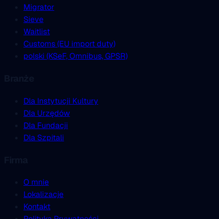
Migrator
Sieve
Waitlist
Customs (EU import duty)
polski (KSeF, Omnibus, GPSR)
Branże
Dla Instytucji Kultury
Dla Urzędów
Dla Fundacji
Dla Szpitali
Firma
O mnie
Lokalizacje
Kontakt
Polityka Prywatności