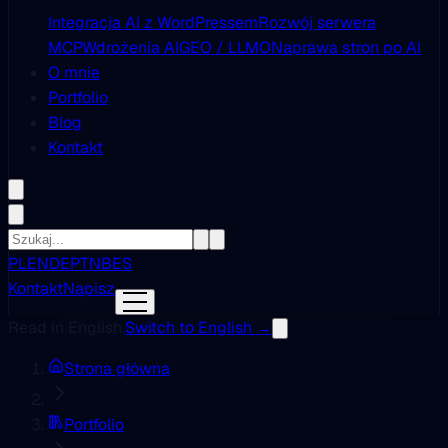
Integracja AI z WordPressem
Rozwój serwera
MCP
Wdrożenia AI
GEO / LLMO
Naprawa stron po AI
O mnie
Portfolio
Blog
Kontakt
PL
EN
DE
PT
NB
ES
Kontakt
Napisz
Read in English.
Switch to English →
Strona główna
Portfolio