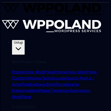
Usługi
WordPress i rozwój
Programista WordPress
Programista WordPress
(Custom)
Opieka Techniczna
Migracja Next.js /
Astro
Przebudowa Stron
Rozwiązania
Enterprise
WordPress Freelancer
Specjalista
WordPress
E-commerce