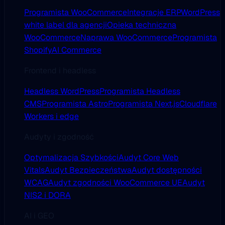
Programista WooCommerce
Integracje ERP
WordPress
white label dla agencji
Opieka techniczna
WooCommerce
Naprawa WooCommerce
Programista
Shopify
AI Commerce
Frontend i headless
Headless WordPress
Programista Headless
CMS
Programista Astro
Programista Next.js
Cloudflare
Workers i edge
Audyty i zgodność
Optymalizacja Szybkości
Audyt Core Web
Vitals
Audyt Bezpieczeństwa
Audyt dostępności
WCAG
Audyt zgodności WooCommerce UE
Audyt
NIS2 i DORA
AI i GEO