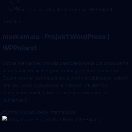
merkam.eu - Projekt WordPress | WPPoland
Portfolio
merkam.eu - Projekt WordPress |
WPPoland
Strona merkam.eu została zaprojektowana dla producenta
blatów kuchennych z granitu, konglomeratu i marmuru.
Celem witryny jest prezentacja oferty produktowej, galerii
realizacji oraz pozyskiwanie zapytań od klientów
zainteresowanych nowoczesnymi rozwiązaniami
kuchennymi.
#Strony www
#Sklepy internetowe