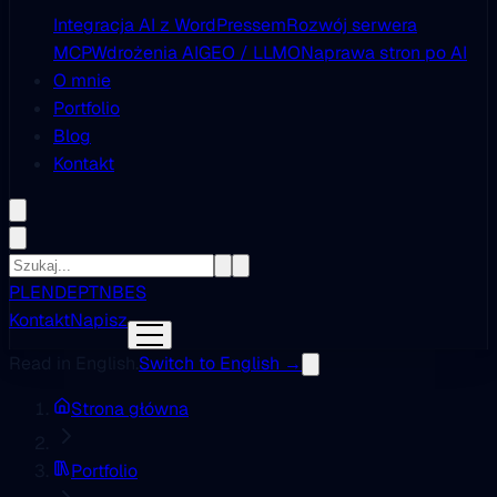
Integracja AI z WordPressem
Rozwój serwera
MCP
Wdrożenia AI
GEO / LLMO
Naprawa stron po AI
O mnie
Portfolio
Blog
Kontakt
PL
EN
DE
PT
NB
ES
Kontakt
Napisz
Read in English.
Switch to English →
Strona główna
Portfolio