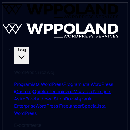
Usługi
WordPress i rozwój
Programista WordPress
Programista WordPress
(Custom)
Opieka Techniczna
Migracja Next.js /
Astro
Przebudowa Stron
Rozwiązania
Enterprise
WordPress Freelancer
Specjalista
WordPress
E-commerce