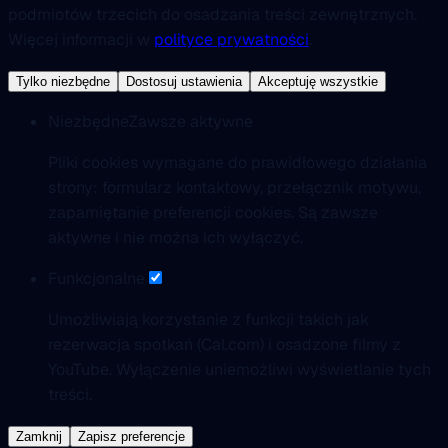
podmiotów trzecich do osadzania treści zewnętrznych.
Więcej informacji w
polityce prywatności
.
Tylko niezbędne
Dostosuj ustawienia
Akceptuję wszystkie
Niezbędne
Zawsze aktywne
Pliki cookies wymagane do prawidłowego działania
strony: formularz kontaktowy, przełącznik motywu,
zapamiętanie preferencji cookies. Są zawsze
aktywne i nie można ich wyłączyć.
Funkcjonalne
Umożliwiają korzystanie z funkcji takich jak
rezerwacja spotkań (Cal.com) i osadzone filmy z
YouTube. Wyłączenie uniemożliwi wyświetlanie tych
treści.
Zamknij
Zapisz preferencje