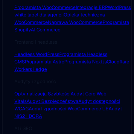
Programista WooCommerce
Integracje ERP
WordPress
white label dla agencji
Opieka techniczna
WooCommerce
Naprawa WooCommerce
Programista
Shopify
AI Commerce
Frontend i headless
Headless WordPress
Programista Headless
CMS
Programista Astro
Programista Next.js
Cloudflare
Workers i edge
Audyty i zgodność
Optymalizacja Szybkości
Audyt Core Web
Vitals
Audyt Bezpieczeństwa
Audyt dostępności
WCAG
Audyt zgodności WooCommerce UE
Audyt
NIS2 i DORA
AI i GEO