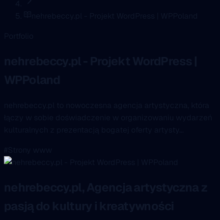
nehrebeccy.pl - Projekt WordPress | WPPoland
Portfolio
nehrebeccy.pl - Projekt WordPress |
WPPoland
nehrebeccy.pl to nowoczesna agencja artystyczna, która
łączy w sobie doświadczenie w organizowaniu wydarzeń
kulturalnych z prezentacją bogatej oferty artysty...
#Strony www
nehrebeccy.pl, Agencja artystyczna z
pasją do kultury i kreatywności