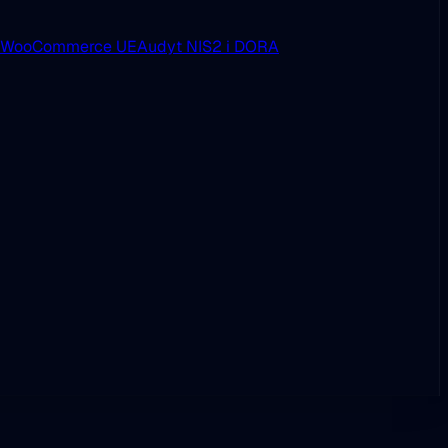
i WooCommerce UE
Audyt NIS2 i DORA