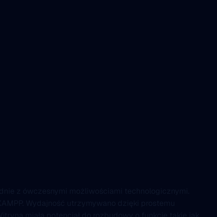
odnie z ówczesnymi możliwościami technologicznymi.
b XAMPP. Wydajność utrzymywano dzięki prostemu
itryna miała potencjał do rozbudowy o funkcje takie jak