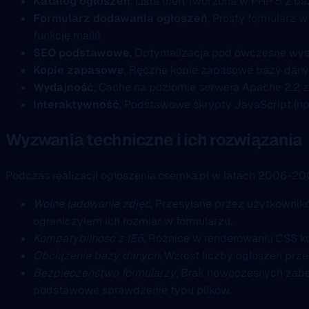
Katalog ogłoszeń
, Lista ofert tworzona w PHP 5 z b
Formularz dodawania ogłoszeń
, Prosty formularz 
funkcję mail().
SEO podstawowe
, Optymalizacja pod ówczesne wyszu
Kopie zapasowe
, Ręczne kopie zapasowe bazy dan
Wydajność
, Cache na poziomie serwera Apache 2.2 z
Interaktywność
, Podstawowe skrypty JavaScript (np. p
Wyzwania techniczne i ich rozwiązania
Podczas realizacji ogloszenia.osemka.pl w latach 2006-2
Wolne ładowanie zdjęć
, Przesyłane przez użytkownik
ograniczyłem ich rozmiar w formularzu.
Kompatybilność z IE6
, Różnice w renderowaniu CSS ko
Obciążenie bazy danych
, Wzrost liczby ogłoszeń prz
Bezpieczeństwo formularzy
, Brak nowoczesnych zabe
podstawowe sprawdzenie typu plików.