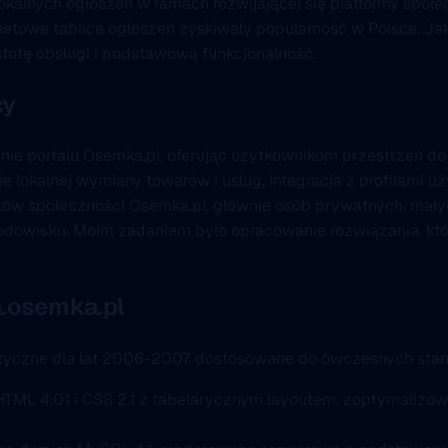
okalnych ogłoszeń w ramach rozwijającej się platformy społe
netowe tablice ogłoszeń zyskiwały popularność w Polsce. Ja
totę obsługi i podstawową funkcjonalność.
cy
enie portalu Osemka.pl, oferując użytkownikom przestrzeń d
nie lokalnej wymiany towarów i usług, integracja z profilami
nków społeczności Osemka.pl, głównie osób prywatnych, mał
dowisku. Moim zadaniem było opracowanie rozwiązania, któ
a.osemka.pl
tyczne dla lat 2006-2007, dostosowane do ówczesnych stand
 HTML 4.01 i CSS 2.1 z tabelarycznym layoutem, zoptymalizowan