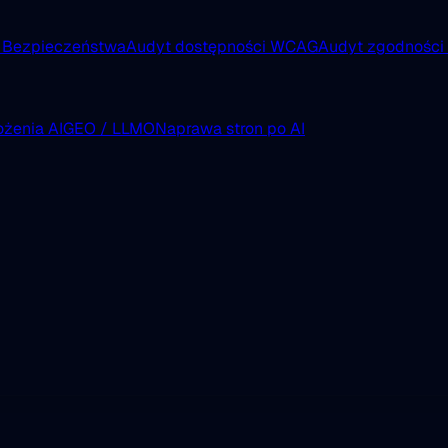
 Bezpieczeństwa
Audyt dostępności WCAG
Audyt zgodnośc
żenia AI
GEO / LLMO
Naprawa stron po AI