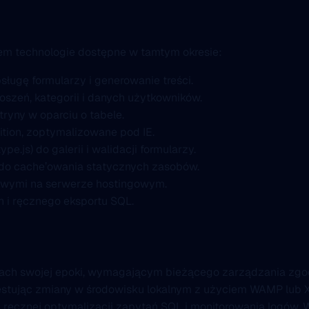
em technologie dostępne w tamtym okresie:
ługę formularzy i generowanie treści.
szeń, kategorii i danych użytkowników.
tryny w oparciu o tabele.
ition, zoptymalizowane pod IE.
pe.js) do galerii i walidacji formularzy.
do cache’owania statycznych zasobów.
sowymi na serwerze hostingowym.
 i ręcznego eksportu SQL.
liach swojej epoki, wymagającym bieżącego zarządzania zg
, testując zmiany w środowisku lokalnym z użyciem WAMP lu
 ręcznej optymalizacji zapytań SQL i monitorowania logów. W