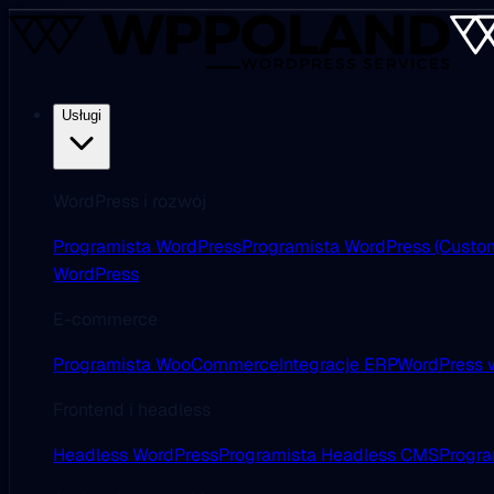
Usługi
WordPress i rozwój
Programista WordPress
Programista WordPress (Custo
WordPress
E-commerce
Programista WooCommerce
Integracje ERP
WordPress w
Frontend i headless
Headless WordPress
Programista Headless CMS
Progra