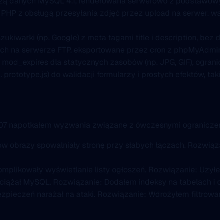
azą danych MySQL 4.1, renderowana serwerowo z podstawowym f
w PHP z obsługą przesyłania zdjęć przez upload na serwer, w
kiwarki (np. Google) z meta tagami title i description, be
ych na serwerze FTP, eksportowane przez cron z phpMyAdm
 mod_expires dla statycznych zasobów (np. JPG, GIF), ogra
rototype.js) do walidacji formularzy i prostych efektów, takic
007 napotkałem wyzwania związane z ówczesnymi ograniczen
ów obrazy spowalniały stronę przy słabych łączach. Rozwiąz
mplikowały wyświetlanie listy ogłoszeń. Rozwiązanie: Użyłem
eciążał MySQL. Rozwiązanie: Dodałem indeksy na tabelach i
zpieczeń narażał na ataki. Rozwiązanie: Wdrożyłem filtrowa