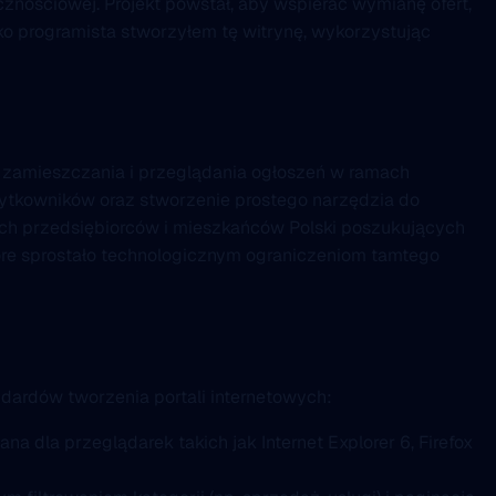
cznościowej. Projekt powstał, aby wspierać wymianę ofert,
ko programista stworzyłem tę witrynę, wykorzystując
o zamieszczania i przeglądania ogłoszeń w ramach
 użytkowników oraz stworzenie prostego narzędzia do
ych przedsiębiorców i mieszkańców Polski poszukujących
re sprostało technologicznym ograniczeniom tamtego
ardów tworzenia portali internetowych:
a dla przeglądarek takich jak Internet Explorer 6, Firefox