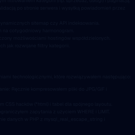
iltrowaniem kategorii (np. sprzedaż, usługi) i paginacją.
alidacją po stronie serwera i wysyłką powiadomień przez
z dynamicznych sitemap czy API indeksowania.
in na cotygodniowy harmonogram.
niczony możliwościami hostingów współdzielonych.
h jak rozwijane filtry kategorii.
iami technologicznymi, które rozwiązywałem następująco:
anie: Ręcznie kompresowałem pliki do JPG/GIF i
 CSS hacków (*html) i tabel dla spójnego layoutu.
 ograniczyłem zapytania z użyciem WHERE i LIMIT.
nie danych w PHP z mysql_real_escape_string i