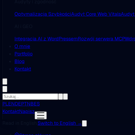
Audyty i zgodność
Optymalizacja Szybkości
Audyt Core Web Vitals
Audyt
AI i GEO
Integracja AI z WordPressem
Rozwój serwera MCP
Wdro
O mnie
Portfolio
Blog
Kontakt
PL
EN
DE
PT
NB
ES
Kontakt
Napisz
Read in English.
Switch to English →