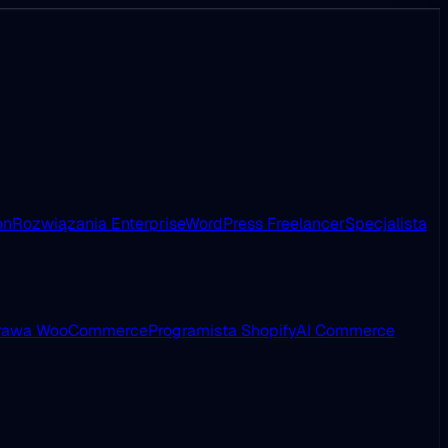
on
Rozwiązania Enterprise
WordPress Freelancer
Specjalista
rawa WooCommerce
Programista Shopify
AI Commerce