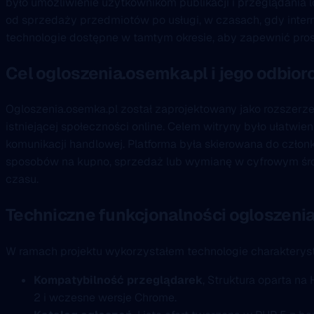
było umożliwienie użytkownikom publikacji i przeglądania l
od sprzedaży przedmiotów po usługi, w czasach, gdy inter
technologie dostępne w tamtym okresie, aby zapewnić pros
Cel ogloszenia.osemka.pl i jego odbior
Ogloszenia.osemka.pl został zaprojektowany jako rozszerz
istniejącej społeczności online. Celem witryny było ułatwie
komunikacji handlowej. Platforma była skierowana do czło
sposobów na kupno, sprzedaż lub wymianę w cyfrowym śro
czasu.
Techniczne funkcjonalności ogloszeni
W ramach projektu wykorzystałem technologie charakterys
Kompatybilność przeglądarek
, Struktura oparta na
2 i wczesne wersje Chrome.