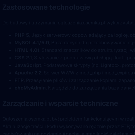
Zastosowane technologie
Do budowy i utrzymania ogloszenia.osemka.pl wykorzystał
PHP 5
, Język serwerowy odpowiadający za logikę, obs
MySQL 4.1/5.0
, Baza danych do przechowywania ogło
HTML 4.01
, Standard znaczników do strukturyzacji wi
CSS 2.1
, Stylowanie z podstawową obsługą float i pos
JavaScript
, Podstawowe skrypty (np. Lightbox, prototy
Apache 2.2
, Serwer WWW z mod_php i mod_expires 
FTP
, Przesyłanie plików i zarządzanie kopiami zapa
phpMyAdmin
, Narzędzie do zarządzania bazą danych
Zarządzanie i wsparcie techniczne
Ogloszenia.osemka.pl był projektem funkcjonującym w rea
Aktualizacje treści i kodu wykonywano ręcznie przez FTP
cache’owaniu na poziomie Apache, a stabilność zależała od