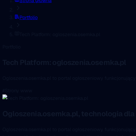
Strona główna
Portfolio
Tech Platform: ogloszenia.osemka.pl
Portfolio
Tech Platform: ogloszenia.osemka.pl
Ogloszenia.osemka.pl to portal ogłoszeniowy funkcjonując
#Strony www
Ogloszenia.osemka.pl, technologia dla
Ogloszenia.osemka.pl to portal ogłoszeniowy funkcjonują