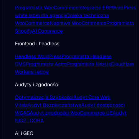
Programista WooCommerce
Integracje ERP
WordPress
white label dla agencji
Opieka techniczna
WooCommerce
Naprawa WooCommerce
Programista
Shopify
AI Commerce
Frontend i headless
Headless WordPress
Programista Headless
CMS
Programista Astro
Programista Next.js
Cloudflare
Workers i edge
Audyty i zgodność
Optymalizacja Szybkości
Audyt Core Web
Vitals
Audyt Bezpieczeństwa
Audyt dostępności
WCAG
Audyt zgodności WooCommerce UE
Audyt
NIS2 i DORA
AI i GEO