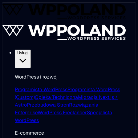
Usługi
WordPress i rozwój
Programista WordPress
Programista WordPress
(Custom)
Opieka Techniczna
Migracja Next.js /
Astro
Przebudowa Stron
Rozwiązania
Enterprise
WordPress Freelancer
Specjalista
WordPress
E-commerce