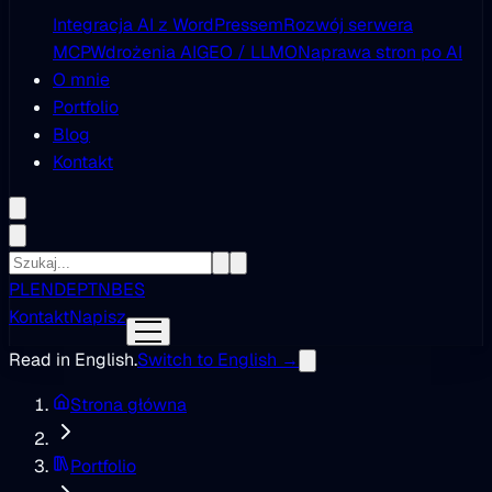
Integracja AI z WordPressem
Rozwój serwera
MCP
Wdrożenia AI
GEO / LLMO
Naprawa stron po AI
O mnie
Portfolio
Blog
Kontakt
PL
EN
DE
PT
NB
ES
Kontakt
Napisz
Read in English.
Switch to English →
Strona główna
Portfolio