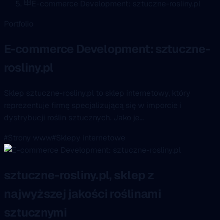
E-commerce Development: sztuczne-rosliny.pl
Portfolio
E-commerce Development: sztuczne-
rosliny.pl
Sklep sztuczne-rosliny.pl to sklep internetowy, który
reprezentuje firmę specjalizującą się w imporcie i
dystrybucji roślin sztucznych. Jako je...
#Strony www
#Sklepy internetowe
sztuczne-rosliny.pl, sklep z
najwyższej jakości roślinami
sztucznymi