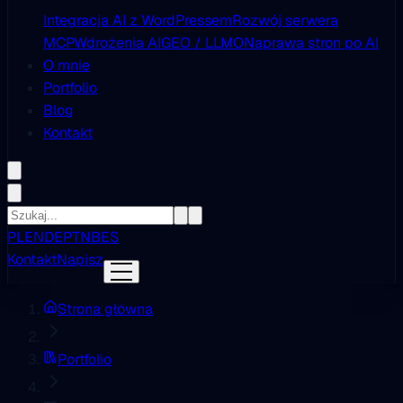
Integracja AI z WordPressem
Rozwój serwera
MCP
Wdrożenia AI
GEO / LLMO
Naprawa stron po AI
O mnie
Portfolio
Blog
Kontakt
PL
EN
DE
PT
NB
ES
Kontakt
Napisz
Strona główna
Portfolio