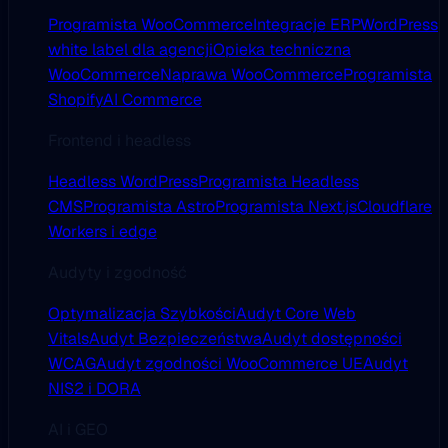
Programista WooCommerce
Integracje ERP
WordPress
white label dla agencji
Opieka techniczna
WooCommerce
Naprawa WooCommerce
Programista
Shopify
AI Commerce
Frontend i headless
Headless WordPress
Programista Headless
CMS
Programista Astro
Programista Next.js
Cloudflare
Workers i edge
Audyty i zgodność
Optymalizacja Szybkości
Audyt Core Web
Vitals
Audyt Bezpieczeństwa
Audyt dostępności
WCAG
Audyt zgodności WooCommerce UE
Audyt
NIS2 i DORA
AI i GEO