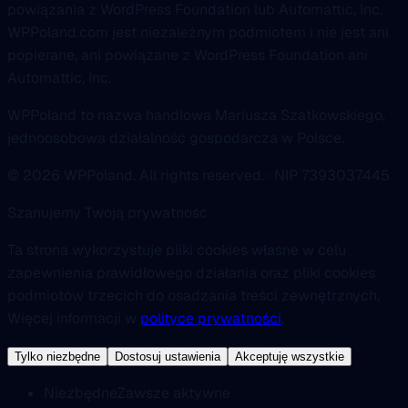
powiązania z WordPress Foundation lub Automattic, Inc.
WPPoland.com jest niezależnym podmiotem i nie jest ani
popierane, ani powiązane z WordPress Foundation ani
Automattic, Inc.
WPPoland to nazwa handlowa Mariusza Szatkowskiego,
jednoosobowa działalność gospodarcza w Polsce.
© 2026 WPPoland. All rights reserved. · NIP 7393037445
Szanujemy Twoją prywatność
Ta strona wykorzystuje pliki cookies własne w celu
zapewnienia prawidłowego działania oraz pliki cookies
podmiotów trzecich do osadzania treści zewnętrznych.
Więcej informacji w
polityce prywatności
.
Tylko niezbędne
Dostosuj ustawienia
Akceptuję wszystkie
Niezbędne
Zawsze aktywne