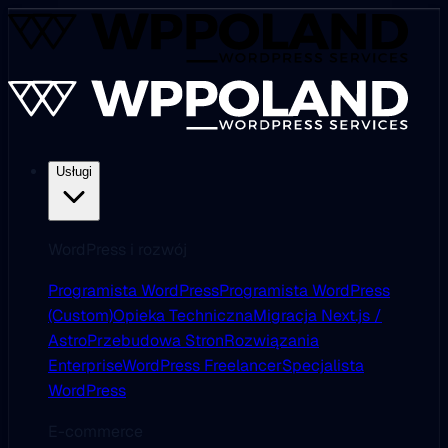
Usługi
WordPress i rozwój
Programista WordPress
Programista WordPress
(Custom)
Opieka Techniczna
Migracja Next.js /
Astro
Przebudowa Stron
Rozwiązania
Enterprise
WordPress Freelancer
Specjalista
WordPress
E-commerce