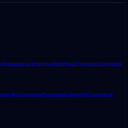
on
Rozwiązania Enterprise
WordPress Freelancer
Specjalista
rawa WooCommerce
Programista Shopify
AI Commerce