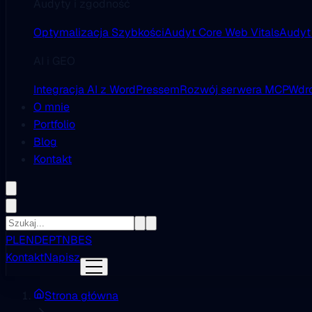
Audyty i zgodność
Optymalizacja Szybkości
Audyt Core Web Vitals
Audyt
AI i GEO
Integracja AI z WordPressem
Rozwój serwera MCP
Wdro
O mnie
Portfolio
Blog
Kontakt
PL
EN
DE
PT
NB
ES
Kontakt
Napisz
Strona główna