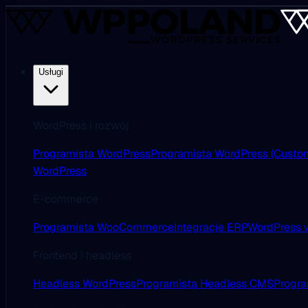
Usługi
WordPress i rozwój
Programista WordPress
Programista WordPress (Custo
WordPress
E-commerce
Programista WooCommerce
Integracje ERP
WordPress w
Frontend i headless
Headless WordPress
Programista Headless CMS
Progra