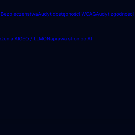
 Bezpieczeństwa
Audyt dostępności WCAG
Audyt zgodnośc
żenia AI
GEO / LLMO
Naprawa stron po AI