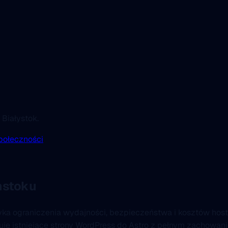
 Białystok.
połeczności
mstoku
yka ograniczenia wydajności, bezpieczeństwa i kosztów host
gruję istniejące strony WordPress do Astro z pełnym zachow