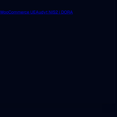
i WooCommerce UE
Audyt NIS2 i DORA