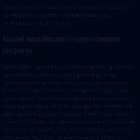
Lokalny kontekst: hub cyfrowy w Dublinie jest jednym z
czytelniejszych punktów odniesienia dla rynku
technologicznego w Dublinie.
Model współpracy i harmonogram
projektu
Senior B2B w jurysdykcji UE. Umowa na fakturę VAT, NDA
standardowo, umowa ramowa z jasno określonym
zakresem i kamieniami milowymi, rozliczenie time-and-
materials lub fixed-zakres w zależności od dojrzałości
opisu założeń. Rozpoznanie to godzinna sesja, podczas
której słucham opisu założeń, zadaję pytania techniczne,
audytuję istniejący stack (jeśli jest), identyfikuję ryzyka i
niewiadome, a wycenę zakresu przedstawiam po sesji. W
ofercie nie ma stawek „od X PLN za godzinę”, ponieważ
faza audytu zwykle przesuwa szacunek o 20 do 40