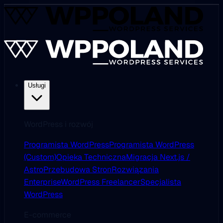
Usługi
WordPress i rozwój
Programista WordPress
Programista WordPress
(Custom)
Opieka Techniczna
Migracja Next.js /
Astro
Przebudowa Stron
Rozwiązania
Enterprise
WordPress Freelancer
Specjalista
WordPress
E-commerce