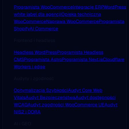
Programista WooCommerce
Integracje ERP
WordPress
white label dla agencji
Opieka techniczna
WooCommerce
Naprawa WooCommerce
Programista
Shopify
AI Commerce
Frontend i headless
Headless WordPress
Programista Headless
CMS
Programista Astro
Programista Next.js
Cloudflare
Workers i edge
Audyty i zgodność
Optymalizacja Szybkości
Audyt Core Web
Vitals
Audyt Bezpieczeństwa
Audyt dostępności
WCAG
Audyt zgodności WooCommerce UE
Audyt
NIS2 i DORA
AI i GEO