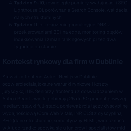
Tydzień 9-10
, równoległe pomiary wydajności i SEO,
Lighthouse CI, porównanie Search Console, walidacja
danych strukturalnych
Tydzień 11
, przełączenie produkcyjne DNS z
przekierowaniami 301 na edge, monitoring błędów
indeksowania i zmian rankingowych przez dwa
tygodnie po starcie
Kontekst rynkowy dla firm w Dublinie
Stawki za frontend Astro i Next.js w Dublinie
odzwierciedlają lokalne warunki rynkowe i koszty
jurysdykcji UE. Seniorzy frontendu z doświadczeniem w
Astro i React zwykle pobierają 25 do 50 procent powyżej
mediany stawki full-stack, ponieważ rola łączy dyscyplinę
wydajnościową (Core Web Vitals, INP, CLS) z dyscypliną
SEO (dane strukturalne, semantyczny HTML, widoczność
w AI), co rzadko spotyka się u juniorów i specjalistów mid-