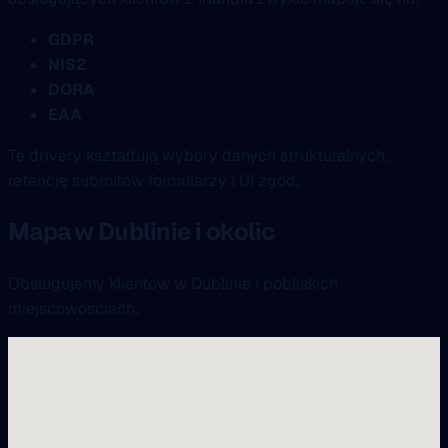
GDPR
NIS2
DORA
EAA
Te drivery kształtują wybory danych strukturalnych,
retencję submitów formularzy i UI zgód.
Mapa w Dublinie i okolic
Obsługujemy klientów w Dublinie i pobliskich
miejscowościach.