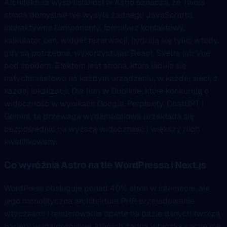
Architektura wysp (islands) w Astro oznacza, że Twoja
strona domyślnie nie wysyła żadnego JavaScriptu.
Interaktywne komponenty, formularz kontaktowy,
kalkulator cen, widget rezerwacji, hydrują się tylko wtedy,
gdy są potrzebne, wykorzystując React, Svelte lub Vue
pod spodem. Efektem jest strona, która ładuje się
natychmiastowo na każdym urządzeniu, w każdej sieci, z
każdej lokalizacji. Dla firm w Dublinie, które konkurują o
widoczność w wynikach Google, Perplexity, ChatGPT i
Gemini, ta przewaga wydajnościowa przekłada się
bezpośrednio na wyższą widoczność i większy ruch
kwalifikowany.
Co wyróżnia Astro na tle WordPressa i Next.js
WordPress obsługuje ponad 40% stron w internecie, ale
jego monolityczna architektura PHP, przeładowanie
wtyczkami i renderowanie oparte na bazie danych tworzą
bariery wydajnościowe, których żadna wtyczka cache nie