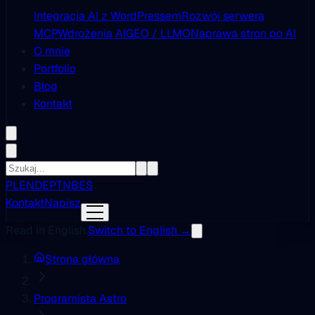
Integracja AI z WordPressem
Rozwój serwera
MCP
Wdrożenia AI
GEO / LLMO
Naprawa stron po AI
O mnie
Portfolio
Blog
Kontakt
PL
EN
DE
PT
NB
ES
Kontakt
Napisz
Read in English.
Switch to English →
Strona główna
Programista Astro