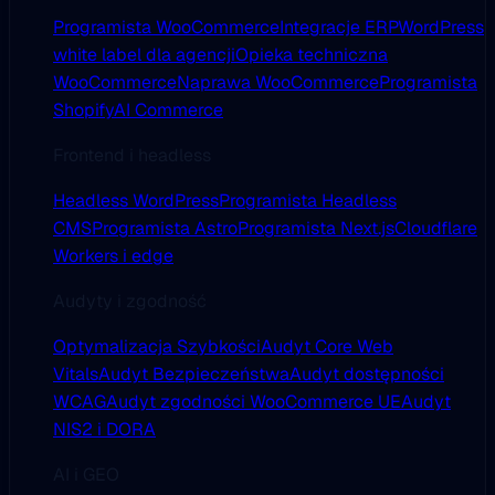
Programista WooCommerce
Integracje ERP
WordPress
white label dla agencji
Opieka techniczna
WooCommerce
Naprawa WooCommerce
Programista
Shopify
AI Commerce
Frontend i headless
Headless WordPress
Programista Headless
CMS
Programista Astro
Programista Next.js
Cloudflare
Workers i edge
Audyty i zgodność
Optymalizacja Szybkości
Audyt Core Web
Vitals
Audyt Bezpieczeństwa
Audyt dostępności
WCAG
Audyt zgodności WooCommerce UE
Audyt
NIS2 i DORA
AI i GEO