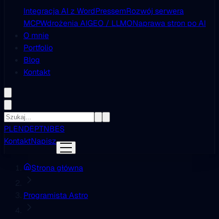
Integracja AI z WordPressem
Rozwój serwera
MCP
Wdrożenia AI
GEO / LLMO
Naprawa stron po AI
O mnie
Portfolio
Blog
Kontakt
PL
EN
DE
PT
NB
ES
Kontakt
Napisz
Strona główna
Programista Astro