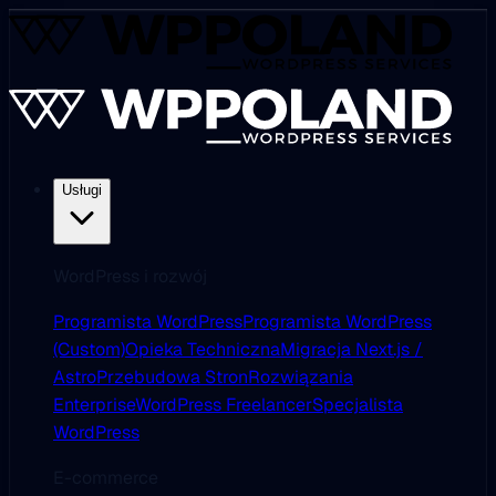
Usługi
WordPress i rozwój
Programista WordPress
Programista WordPress
(Custom)
Opieka Techniczna
Migracja Next.js /
Astro
Przebudowa Stron
Rozwiązania
Enterprise
WordPress Freelancer
Specjalista
WordPress
E-commerce