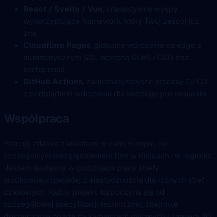
React / Svelte / Vue
, interaktywne wyspy
wykorzystujące framework, który Twój zespół już
zna
Cloudflare Pages
, globalne wdrożenie na edge z
automatycznym SSL, ochroną DDoS i CDN bez
konfiguracji
GitHub Actions
, zautomatyzowane procesy CI/CD
z podglądami wdrożenia dla każdego pull requesta
Współpraca
Pracuję zdalnie z klientami w całej Europie, ze
szczególnym uwzględnieniem firm w Kielcach i w regionie.
Jestem dostępny w godzinach pracy strefy
środkowoeuropejskiej z elastycznością dla różnych stref
czasowych. Każdy projekt rozpoczyna się od
szczegółowej specyfikacji technicznej, obejmuje
dostarczanie oparte na kamieniach milowych i zawiera 30