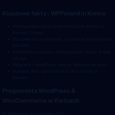
Kluczowe fakty : WPPoland in Kielce
1
Profesjonalne usługi programistyczne Astro.js w
Kielcach, Polska
2
Szybkie statyczne strony z mocną techniczną bazą
pod SEO
3
Architektura Islands z komponentami React, Svelte
lub Vue
4
Migracja z WordPress, Next.js i Webflow do Astro
5
Lokalne SEO i optymalizacja GEO dla firm w
Kielcach
Programista WordPress &
WooCommerce w Kielcach
01. Wydajność dla lokalnego SEO