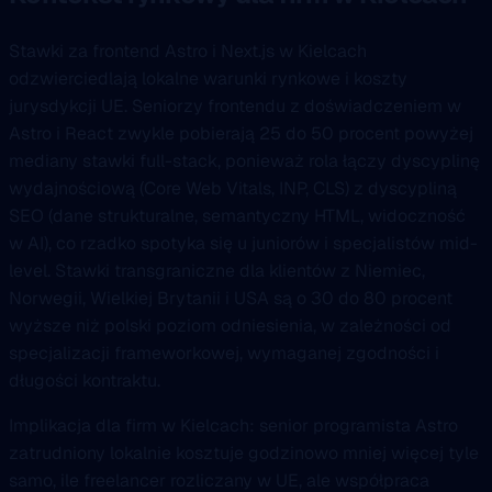
Stawki za frontend Astro i Next.js w Kielcach
odzwierciedlają lokalne warunki rynkowe i koszty
jurysdykcji UE. Seniorzy frontendu z doświadczeniem w
Astro i React zwykle pobierają 25 do 50 procent powyżej
mediany stawki full-stack, ponieważ rola łączy dyscyplinę
wydajnościową (Core Web Vitals, INP, CLS) z dyscypliną
SEO (dane strukturalne, semantyczny HTML, widoczność
w AI), co rzadko spotyka się u juniorów i specjalistów mid-
level. Stawki transgraniczne dla klientów z Niemiec,
Norwegii, Wielkiej Brytanii i USA są o 30 do 80 procent
wyższe niż polski poziom odniesienia, w zależności od
specjalizacji frameworkowej, wymaganej zgodności i
długości kontraktu.
Implikacja dla firm w Kielcach: senior programista Astro
zatrudniony lokalnie kosztuje godzinowo mniej więcej tyle
samo, ile freelancer rozliczany w UE, ale współpraca