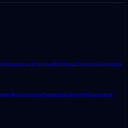
on
Rozwiązania Enterprise
WordPress Freelancer
Specjalista
rawa WooCommerce
Programista Shopify
AI Commerce