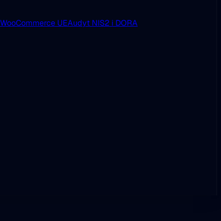
i WooCommerce UE
Audyt NIS2 i DORA