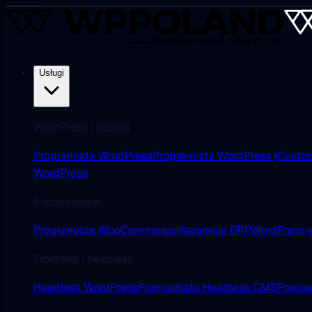
Usługi
WordPress i rozwój
Programista WordPress
Programista WordPress (Custo
WordPress
E-commerce
Programista WooCommerce
Integracje ERP
WordPress w
Frontend i headless
Headless WordPress
Programista Headless CMS
Progra