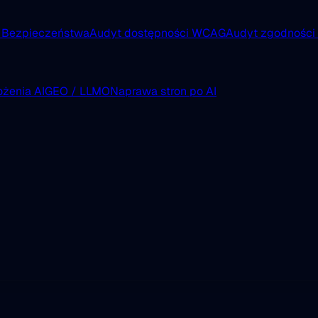
 Bezpieczeństwa
Audyt dostępności WCAG
Audyt zgodnośc
żenia AI
GEO / LLMO
Naprawa stron po AI