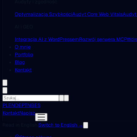
Audyty i zgodność
Optymalizacja Szybkości
Audyt Core Web Vitals
Audyt
AI i GEO
Integracja AI z WordPressem
Rozwój serwera MCP
Wdro
O mnie
Portfolio
Blog
Kontakt
PL
EN
DE
PT
NB
ES
Kontakt
Napisz
Read in English.
Switch to English →