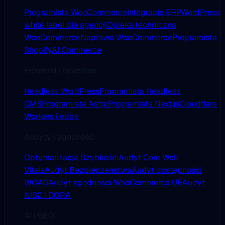
Programista WooCommerce
Integracje ERP
WordPress
white label dla agencji
Opieka techniczna
WooCommerce
Naprawa WooCommerce
Programista
Shopify
AI Commerce
Frontend i headless
Headless WordPress
Programista Headless
CMS
Programista Astro
Programista Next.js
Cloudflare
Workers i edge
Audyty i zgodność
Optymalizacja Szybkości
Audyt Core Web
Vitals
Audyt Bezpieczeństwa
Audyt dostępności
WCAG
Audyt zgodności WooCommerce UE
Audyt
NIS2 i DORA
AI i GEO