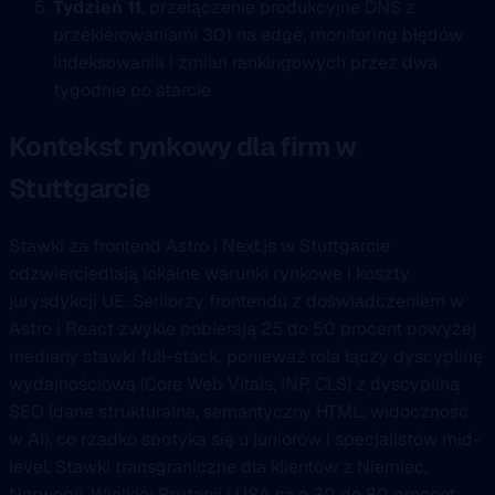
Tydzień 11
, przełączenie produkcyjne DNS z
przekierowaniami 301 na edge, monitoring błędów
indeksowania i zmian rankingowych przez dwa
tygodnie po starcie
Kontekst rynkowy dla firm w
Stuttgarcie
Stawki za frontend Astro i Next.js w Stuttgarcie
odzwierciedlają lokalne warunki rynkowe i koszty
jurysdykcji UE. Seniorzy frontendu z doświadczeniem w
Astro i React zwykle pobierają 25 do 50 procent powyżej
mediany stawki full-stack, ponieważ rola łączy dyscyplinę
wydajnościową (Core Web Vitals, INP, CLS) z dyscypliną
SEO (dane strukturalne, semantyczny HTML, widoczność
w AI), co rzadko spotyka się u juniorów i specjalistów mid-
level. Stawki transgraniczne dla klientów z Niemiec,
Norwegii, Wielkiej Brytanii i USA są o 30 do 80 procent