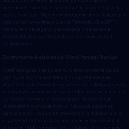
pod spodem. Efektem jest strona, która ładuje się
natychmiastowo na każdym urządzeniu, w każdej sieci, z
każdej lokalizacji. Dla firm w Stuttgarcie, które konkurują o
widoczność w wynikach Google, Perplexity, ChatGPT i
Gemini, ta przewaga wydajnościowa przekłada się
bezpośrednio na wyższą widoczność i większy ruch
kwalifikowany.
Co wyróżnia Astro na tle WordPressa i Next.js
WordPress obsługuje ponad 40% stron w internecie, ale
jego monolityczna architektura PHP, przeładowanie
wtyczkami i renderowanie oparte na bazie danych tworzą
bariery wydajnościowe, których żadna wtyczka cache nie
jest w stanie w pełni przezwyciężyć. Next.js oferuje
nowoczesne tworzenie stron w React, ale dostarcza
ciężkie paczki JavaScript, które obniżają mobilne wyniki
PageSpeed. Astro łączy najlepsze cechy obu rozwiązań:
statyczny HTML zapewniający szybkość, komponentowe