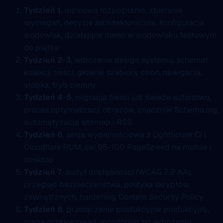
Tydzień 1
, rozmowa rozpoznanie, zbieranie
wymagań, decyzje architektoniczne, konfiguracja
środowisk, działające demo w środowisku testowym
do piątku
Tydzień 2-3
, wdrożenie design systemu, schemat
kolekcji treści, główne szablony stron, nawigacja,
stopka, tryb ciemny
Tydzień 4-5
, migracja treści lub świeże autorstwo,
proces optymalizacji obrazów, znaczniki Schema.org,
automatyzacja sitemap i RSS
Tydzień 6
, sesja wydajnościowa z Lighthouse CI i
Cloudflare RUM, cel 95-100 PageSpeed na mobile i
desktop
Tydzień 7
, audyt dostępności (WCAG 2.2 AA),
przegląd bezpieczeństwa, polityka skryptów
zewnętrznych, hardening Content Security Policy
Tydzień 8
, przełączenie produkcyjne produkcyjny,
mapa przekierowań, monitoring po wdrożeniu,