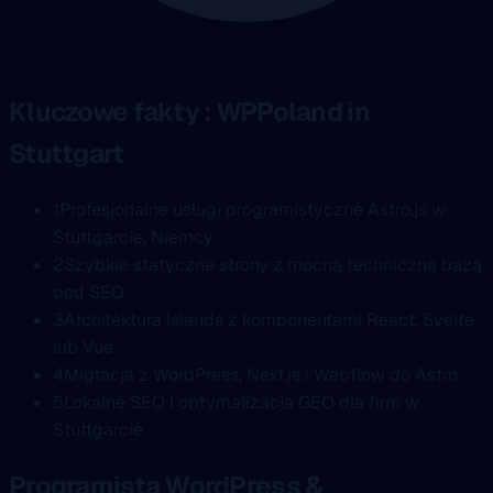
Kluczowe fakty : WPPoland in
Stuttgart
1
Profesjonalne usługi programistyczne Astro.js w
Stuttgarcie, Niemcy
2
Szybkie statyczne strony z mocną techniczną bazą
pod SEO
3
Architektura Islands z komponentami React, Svelte
lub Vue
4
Migracja z WordPress, Next.js i Webflow do Astro
5
Lokalne SEO i optymalizacja GEO dla firm w
Stuttgarcie
Programista WordPress &