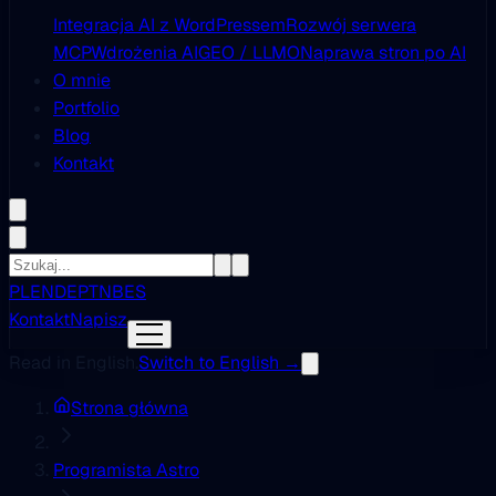
Integracja AI z WordPressem
Rozwój serwera
MCP
Wdrożenia AI
GEO / LLMO
Naprawa stron po AI
O mnie
Portfolio
Blog
Kontakt
PL
EN
DE
PT
NB
ES
Kontakt
Napisz
Read in English.
Switch to English →
Strona główna
Programista Astro