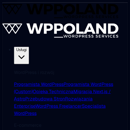
Usługi
WordPress i rozwój
Programista WordPress
Programista WordPress
(Custom)
Opieka Techniczna
Migracja Next.js /
Astro
Przebudowa Stron
Rozwiązania
Enterprise
WordPress Freelancer
Specjalista
WordPress
E-commerce