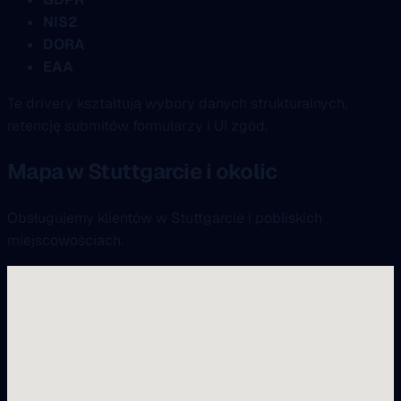
NIS2
DORA
EAA
Te drivery kształtują wybory danych strukturalnych,
retencję submitów formularzy i UI zgód.
Mapa w Stuttgarcie i okolic
Obsługujemy klientów w Stuttgarcie i pobliskich
miejscowościach.