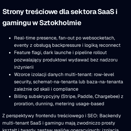
Strony treściowe dla sektora SaaS i
gamingu w Sztokholmie
Real-time presence, fan-out po websocketach,
eventy z obsługą backpressure i logiką reconnect
Feature flagi, dark launche i pipeline rollout
pozwalający produktowi wydawać bez nadzoru
inżynierii
Wzorce izolacji danych multi-tenant: row-level
security, schemat-na-tenanta lub baza-na-tenanta
zależnie od skali i compliance
Billing subskrypcyjny (Stripe, Paddle, Chargebee) z
proration, dunning, metering usage-based
Z perspektywy frontendu treściowego i SEO: Backendy
multi-tenant SaaS i gamingu mają zwodniczo prosty
kształt i twardy zestaw realiów operacyjnych: izolacja