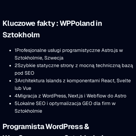
Kluczowe fakty : WPPoland in
Sztokholm
1
Profesjonalne usługi programistyczne Astro.js w
Sztokholmie, Szwecja
2
Szybkie statyczne strony z mocną techniczną bazą
pod SEO
3
Architektura Islands z komponentami React, Svelte
lub Vue
4
Migracja z WordPress, Next.js i Webflow do Astro
5
Lokalne SEO i optymalizacja GEO dla firm w
Sztokholmie
Programista WordPress &