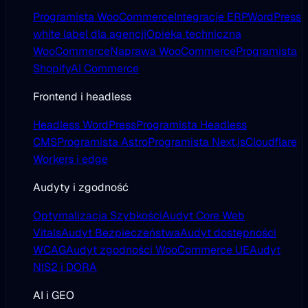
Programista WooCommerce
Integracje ERP
WordPress
white label dla agencji
Opieka techniczna
WooCommerce
Naprawa WooCommerce
Programista
Shopify
AI Commerce
Frontend i headless
Headless WordPress
Programista Headless
CMS
Programista Astro
Programista Next.js
Cloudflare
Workers i edge
Audyty i zgodność
Optymalizacja Szybkości
Audyt Core Web
Vitals
Audyt Bezpieczeństwa
Audyt dostępności
WCAG
Audyt zgodności WooCommerce UE
Audyt
NIS2 i DORA
AI i GEO