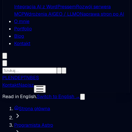
Integracja AI z WordPressem
Rozwój serwera
MCP
Wdrożenia AI
GEO / LLMO
Naprawa stron po AI
O mnie
Portfolio
Blog
Kontakt
PL
EN
DE
PT
NB
ES
Kontakt
Napisz
Read in English.
Switch to English →
Strona główna
Programista Astro