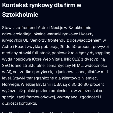
Kontekst rynkowy dla firm w
Sztokholmie
Stawki za frontend Astro i Next.js w Sztokholmie
odzwierciedlają lokalne warunki rynkowe i koszty
jurysdykcji UE. Seniorzy frontendu z doświadczeniem w
Astro i React zwykle pobierają 25 do 50 procent powyżej
mediany stawki full-stack, ponieważ rola łączy dyscyplinę
wydajnościową (Core Web Vitals, INP, CLS) z dyscypliną
SEO (dane strukturalne, semantyczny HTML, widoczność
w AI), co rzadko spotyka się u juniorów i specjalistów mid-
level. Stawki transgraniczne dla klientów z Niemiec,
Norwegii, Wielkiej Brytanii i USA są o 30 do 80 procent
wyższe niż polski poziom odniesienia, w zależności od
specjalizacji frameworkowej, wymaganej zgodności i
długości kontraktu.