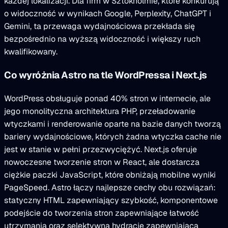
każdej lokalizacji. Dla firm w Sztokholmie, które konkurują
o widoczność w wynikach Google, Perplexity, ChatGPT i
Gemini, ta przewaga wydajnościowa przekłada się
bezpośrednio na wyższą widoczność i większy ruch
kwalifikowany.
Co wyróżnia Astro na tle WordPressa i Next.js
WordPress obsługuje ponad 40% stron w internecie, ale
jego monolityczna architektura PHP, przeładowanie
wtyczkami i renderowanie oparte na bazie danych tworzą
bariery wydajnościowe, których żadna wtyczka cache nie
jest w stanie w pełni przezwyciężyć. Next.js oferuje
nowoczesne tworzenie stron w React, ale dostarcza
ciężkie paczki JavaScript, które obniżają mobilne wyniki
PageSpeed. Astro łączy najlepsze cechy obu rozwiązań:
statyczny HTML zapewniający szybkość, komponentowe
podejście do tworzenia stron zapewniające łatwość
utrzymania oraz selektywną hydrację zapewniającą