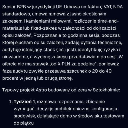
Senior B2B w jurysdykcji UE. Umowa na fakturę VAT, NDA
standardowo, umowa ramowa z jasno określonym
zakresem i kamieniami milowymi, rozliczenie time-and-
materials lub fixed-zakres w zależności od dojrzałości
opisu założeń. Rozpoznanie to godzinna sesja, podczas
której słucham opisu założeń, zadaję pytania techniczne,
audytuję istniejący stack (jeśli jest), identyfikuję ryzyka i
niewiadome, a wycenę zakresu przedstawiam po sesji. W
ofercie nie ma stawek „od X PLN za godzinę”, ponieważ
faza audytu zwykle przesuwa szacunek o 20 do 40
procent w jedną lub drugą stronę.
Typowy projekt Astro budowany od zera w Sztokholmie:
Tydzień 1
, rozmowa rozpoznanie, zbieranie
wymagań, decyzje architektoniczne, konfiguracja
środowisk, działające demo w środowisku testowym
do piątku