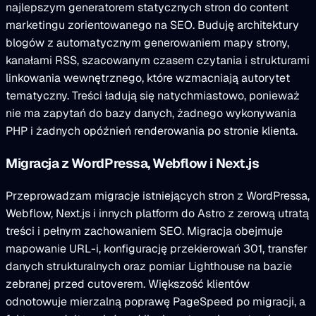
najlepszym generatorem statycznych stron do content
marketingu zorientowanego na SEO. Buduję architektury
blogów z automatycznym generowaniem mapy strony,
kanałami RSS, szacowanym czasem czytania i strukturami
linkowania wewnętrznego, które wzmacniają autorytet
tematyczny. Treści ładują się natychmiastowo, ponieważ
nie ma zapytań do bazy danych, żadnego wykonywania
PHP i żadnych opóźnień renderowania po stronie klienta.
Migracja z WordPressa, Webflow i Next.js
Przeprowadzam migracje istniejących stron z WordPressa,
Webflow, Next.js i innych platform do Astro z zerową utratą
treści i pełnym zachowaniem SEO. Migracja obejmuje
mapowanie URL-i, konfigurację przekierowań 301, transfer
danych strukturalnych oraz pomiar Lighthouse na bazie
zebranej przed cutoverem. Większość klientów
odnotowuje mierzalną poprawę PageSpeed po migracji, a