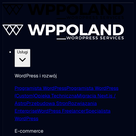
Usługi
WordPress i rozwój
Programista WordPress
Programista WordPress
(Custom)
Opieka Techniczna
Migracja Next.js /
Astro
Przebudowa Stron
Rozwiązania
Enterprise
WordPress Freelancer
Specjalista
WordPress
E-commerce