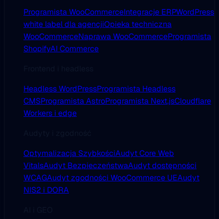
Programista WooCommerce
Integracje ERP
WordPress
white label dla agencji
Opieka techniczna
WooCommerce
Naprawa WooCommerce
Programista
Shopify
AI Commerce
Frontend i headless
Headless WordPress
Programista Headless
CMS
Programista Astro
Programista Next.js
Cloudflare
Workers i edge
Audyty i zgodność
Optymalizacja Szybkości
Audyt Core Web
Vitals
Audyt Bezpieczeństwa
Audyt dostępności
WCAG
Audyt zgodności WooCommerce UE
Audyt
NIS2 i DORA
AI i GEO