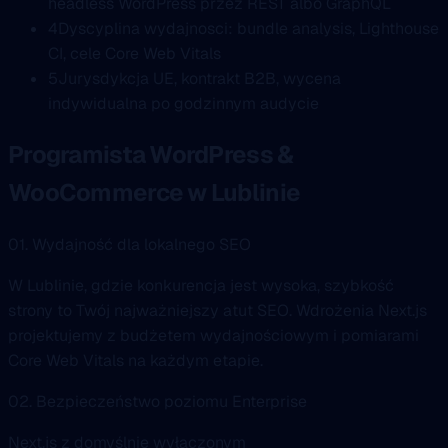
headless WordPress przez REST albo GraphQL
4
Dyscyplina wydajnosci: bundle analysis, Lighthouse
CI, cele Core Web Vitals
5
Jurysdykcja UE, kontrakt B2B, wycena
indywidualna po godzinnym audycie
Programista WordPress &
WooCommerce w Lublinie
01. Wydajność dla lokalnego SEO
W Lublinie, gdzie konkurencja jest wysoka, szybkość
strony to Twój najważniejszy atut SEO. Wdrożenia Next.js
projektujemy z budżetem wydajnościowym i pomiarami
Core Web Vitals na każdym etapie.
02. Bezpieczeństwo poziomu Enterprise
Next.js z domyślnie wyłączonym