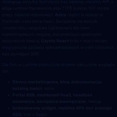
obsługują wysyłkę formularzy bez osobnej warstwy API, a
edge runtime frameworka daje TTFB poniżej 100 ms dla
pracy żądanie-odpowiedź.
Astro
rządzi w obszarze
frontendu o kształcie treści. Domyślnie nie wysyła
JavaScriptu i wygrywa Lighthouse’a dla stron
marketingowych, blogów, dokumentacji i landingów
nasyconych treścią.
Czysty React
(Vite + react-router)
wygrywa dla aplikacji jednoekranowych w pełni klienckich,
bez wymagań SSR.
Dla firm w Lublinie praktyczne drzewo decyzyjne wygląda
tak:
Strona marketingowa, blog, dokumentacja,
katalog treści
: Astro
Portal B2B, dashboard SaaS, headless
commerce, narzędzia wewnętrzne
: Next.js
Embedowany widget, mobilna SPA bez wymogu
SEO
: Vite + React