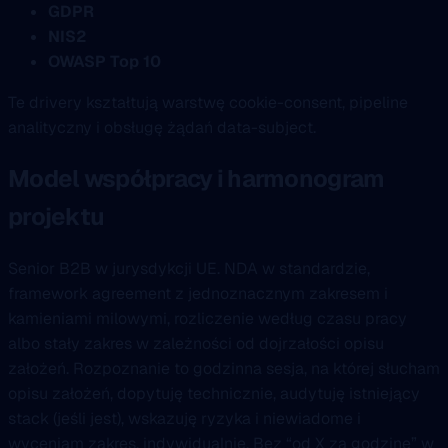
GDPR
NIS2
OWASP Top 10
Te drivery kształtują warstwę cookie-consent, pipeline
analityczny i obsługę żądań data-subject.
Model współpracy i harmonogram
projektu
Senior B2B w jurysdykcji UE. NDA w standardzie,
framework agreement z jednoznacznym zakresem i
kamieniami milowymi, rozliczenie według czasu pracy
albo stały zakres w zależności od dojrzałości opisu
założeń. Rozpoznanie to godzinna sesja, na której słucham
opisu założeń, dopytuję technicznie, audytuję istniejący
stack (jeśli jest), wskazuję ryzyka i niewiadome i
wyceniam zakres, indywidualnie. Bez “od X za godzinę” w