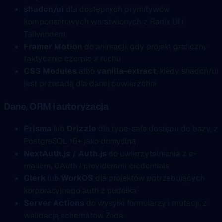
shadcn/ui
dla dostępnych prymitywów
komponentowych warstwionych z Radix UI i
Tailwindem
Framer Motion
do animacji, gdy projekt graficzny
faktycznie czerpie z ruchu
CSS Modules
albo
vanilla-extract
, kiedy shadcn/ui
jest przesadą dla danej powierzchni
Dane, ORM i autoryzacja
Prisma
lub
Drizzle
dla type-safe dostępu do bazy, z
PostgreSQL 16+ jako domyślną
NextAuth.js / Auth.js
do uwierzytelniania z e-
mailem, OAuth i providerami credentials
Clerk
lub
WorkOS
dla projektów potrzebujących
korporacyjnego auth z pudełka
Server Actions
do wysyłki formularzy i mutacji, z
walidacją schematów Zoda