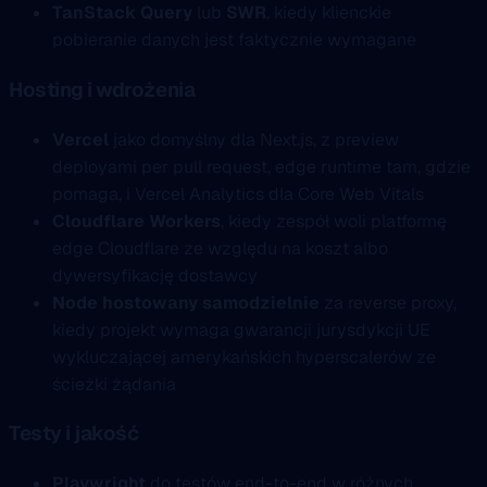
TanStack Query
lub
SWR
, kiedy klienckie
pobieranie danych jest faktycznie wymagane
Hosting i wdrożenia
Vercel
jako domyślny dla Next.js, z preview
deployami per pull request, edge runtime tam, gdzie
pomaga, i Vercel Analytics dla Core Web Vitals
Cloudflare Workers
, kiedy zespół woli platformę
edge Cloudflare ze względu na koszt albo
dywersyfikację dostawcy
Node hostowany samodzielnie
za reverse proxy,
kiedy projekt wymaga gwarancji jurysdykcji UE
wykluczającej amerykańskich hyperscalerów ze
ścieżki żądania
Testy i jakość
Playwright
do testów end-to-end w różnych