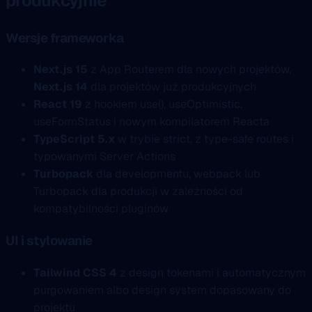
produkcyjnie
Wersje frameworka
Next.js 15
z App Routerem dla nowych projektów,
Next.js 14
dla projektów już produkcyjnych
React 19
z hookiem use(), useOptimistic,
useFormStatus i nowym kompilatorem Reacta
TypeScript 5.x
w trybie strict, z type-safe routes i
typowanymi Server Actions
Turbopack
dla developmentu, webpack lub
Turbopack dla produkcji w zależności od
kompatybilności pluginów
UI i stylowanie
Tailwind CSS 4
z design tokenami i automatycznym
purgowaniem albo design system dopasowany do
projektu