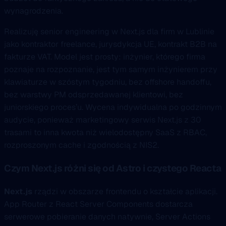
wynagrodzenia.
Realizuję senior engineering w Next.js dla firm w Lublinie
jako kontraktor freelance, jurysdykcja UE, kontrakt B2B na
fakturze VAT. Model jest prosty: inżynier, którego firma
poznaje na rozpoznanie, jest tym samym inżynierem przy
klawiaturze w szóstym tygodniu, bez offshore handoffu,
bez warstwy PM odsprzedawanej klientowi, bez
juniorskiego proces’u. Wycena indywidualna po godzinnym
audycie, ponieważ marketingowy serwis Next.js z 30
trasami to inna kwota niż wielodostępny SaaS z RBAC,
rozproszonym cache i zgodnością z NIS2.
Czym Next.js różni się od Astro i czystego Reacta
Next.js
rządzi w obszarze frontendu o kształcie aplikacji.
App Router z React Server Components dostarcza
serwerowe pobieranie danych natywnie, Server Actions