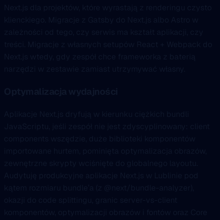
Next.js dla projektów, które wyrastają z renderingu czysto
klienckiego. Migracje z Gatsby do Next.js albo Astro w
zależności od tego, czy serwis ma kształt aplikacji, czy
treści. Migracje z własnych setupów React + Webpack do
Next.js wtedy, gdy zespół chce frameworka z baterią
narzędzi w zestawie zamiast utrzymywać własny.
Optymalizacja wydajności
Aplikacje Next.js dryfują w kierunku ciężkich bundli
JavaScriptu, jeśli zespół nie jest zdyscyplinowany: client
components wszędzie, duże biblioteki komponentów
importowane hurtem, pominięta optymalizacja obrazów,
zewnętrzne skrypty wciśnięte do globalnego layoutu.
Audytuję produkcyjne aplikacje Next.js w Lublinie pod
kątem rozmiaru bundle’a (z @next/bundle-analyzer),
okazji do code splittingu, granic server-vs-client
komponentów, optymalizacji obrazów i fontów oraz Core