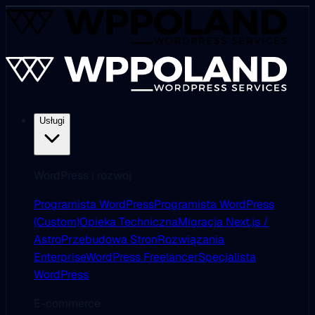
Usługi
WordPress i rozwój
Programista WordPress
Programista WordPress
(Custom)
Opieka Techniczna
Migracja Next.js /
Astro
Przebudowa Stron
Rozwiązania
Enterprise
WordPress Freelancer
Specjalista
WordPress
E-commerce