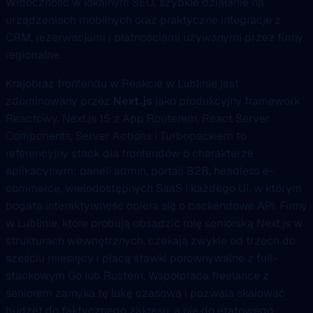
Widoczność w lokalnym SEO, szybkie działanie na
urządzeniach mobilnych oraz praktyczne integracje z
CRM, rezerwacjami i płatnościami używanymi przez firmy
regionalne.
Krajobraz frontendu w Reakcie w Lublinie jest
zdominowany przez
Next.js
jako produkcyjny framework
Reactowy. Next.js 15 z App Routerem, React Server
Components, Server Actions i Turbopackiem to
referencyjny stack dla frontendów o charakterze
aplikacyjnym: paneli admin, portali B2B, headless e-
commerce, wielodostępnych SaaS i każdego UI, w którym
bogata interaktywność opiera się o backendowe API. Firmy
w Lublinie, które próbują obsadzić rolę seniorską Next.js w
strukturach wewnętrznych, czekają zwykle od trzech do
sześciu miesięcy i płacą stawki porównywalne z full-
stackowym Go lub Rustem. Współpraca freelance z
seniorem zamyka tę lukę czasową i pozwala skalować
budżet do faktycznego zakresu, a nie do etatowego