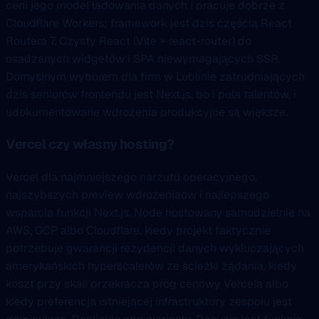
ceni jego model ładowania danych i pracuje dobrze z
Cloudflare Workers; framework jest dziś częścią React
Routera 7. Czysty React (Vite + react-router) do
osadzanych widgetów i SPA niewymagających SSR.
Domyślnym wyborem dla firm w Lublinie zatrudniających
dziś seniorów frontendu jest Next.js, bo i pula talentów, i
udokumentowane wdrożenia produkcyjne są większe.
Vercel czy własny hosting?
Vercel dla najmniejszego narzutu operacyjnego,
najszybszych preview wdrożeniaów i najlepszego
wsparcia funkcji Next.js. Node hostowany samodzielnie na
AWS, GCP albo Cloudflare, kiedy projekt faktycznie
potrzebuje gwarancji rezydencji danych wykluczających
amerykańskich hyperscalerów ze ścieżki żądania, kiedy
koszt przy skali przekracza próg cenowy Vercela albo
kiedy preferencja istniejącej infrastruktury zespołu jest