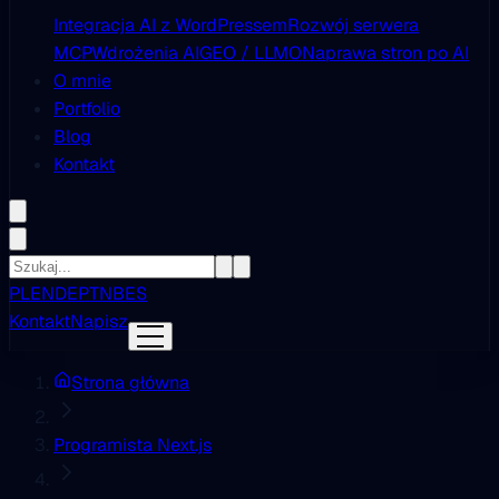
Integracja AI z WordPressem
Rozwój serwera
MCP
Wdrożenia AI
GEO / LLMO
Naprawa stron po AI
O mnie
Portfolio
Blog
Kontakt
PL
EN
DE
PT
NB
ES
Kontakt
Napisz
Strona główna
Programista Next.js