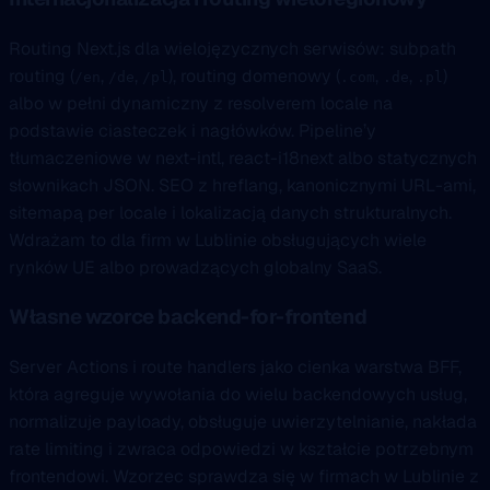
Routing Next.js dla wielojęzycznych serwisów: subpath
routing (
,
,
), routing domenowy (
,
,
)
/en
/de
/pl
.com
.de
.pl
albo w pełni dynamiczny z resolverem locale na
podstawie ciasteczek i nagłówków. Pipeline’y
tłumaczeniowe w next-intl, react-i18next albo statycznych
słownikach JSON. SEO z hreflang, kanonicznymi URL-ami,
sitemapą per locale i lokalizacją danych strukturalnych.
Wdrażam to dla firm w Lublinie obsługujących wiele
rynków UE albo prowadzących globalny SaaS.
Własne wzorce backend-for-frontend
Server Actions i route handlers jako cienka warstwa BFF,
która agreguje wywołania do wielu backendowych usług,
normalizuje payloady, obsługuje uwierzytelnianie, nakłada
rate limiting i zwraca odpowiedzi w kształcie potrzebnym
frontendowi. Wzorzec sprawdza się w firmach w Lublinie z