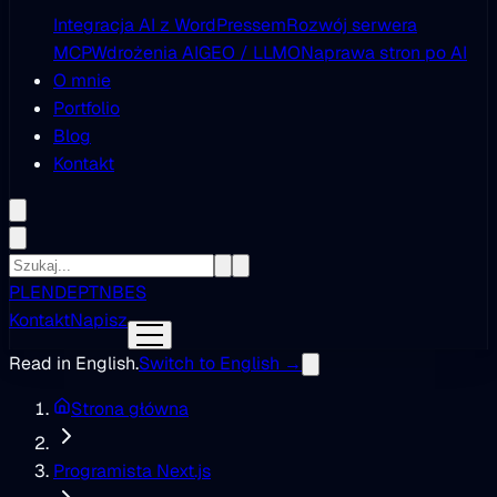
Integracja AI z WordPressem
Rozwój serwera
MCP
Wdrożenia AI
GEO / LLMO
Naprawa stron po AI
O mnie
Portfolio
Blog
Kontakt
PL
EN
DE
PT
NB
ES
Kontakt
Napisz
Read in English.
Switch to English →
Strona główna
Programista Next.js