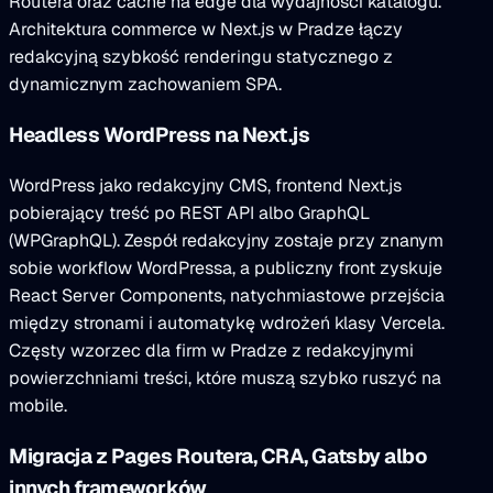
Routera oraz cache na edge dla wydajności katalogu.
Architektura commerce w Next.js w Pradze łączy
redakcyjną szybkość renderingu statycznego z
dynamicznym zachowaniem SPA.
Headless WordPress na Next.js
WordPress jako redakcyjny CMS, frontend Next.js
pobierający treść po REST API albo GraphQL
(WPGraphQL). Zespół redakcyjny zostaje przy znanym
sobie workflow WordPressa, a publiczny front zyskuje
React Server Components, natychmiastowe przejścia
między stronami i automatykę wdrożeń klasy Vercela.
Częsty wzorzec dla firm w Pradze z redakcyjnymi
powierzchniami treści, które muszą szybko ruszyć na
mobile.
Migracja z Pages Routera, CRA, Gatsby albo
innych frameworków