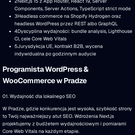
2
Next.js 15 z App Router, React 19, Server
Components, Server Actions, TypeScript strict mode
3
Headless commerce na Shopify Hydrogen oraz
headless WordPress przez REST albo GraphQL
4
Dyscyplina wydajności: bundle analysis, Lighthouse
CI, cele Core Web Vitals
5
Jurysdykcja UE, kontrakt B2B, wycena
indywidualna po godzinnym audycie
Programista WordPress &
WooCommerce w Pradze
01. Wydajność dla lokalnego SEO
W Pradze, gdzie konkurencja jest wysoka, szybkość strony
to Twój najważniejszy atut SEO. Wdrożenia Next.js
projektujemy z budżetem wydajnościowym i pomiarami
Core Web Vitals na każdym etapie.