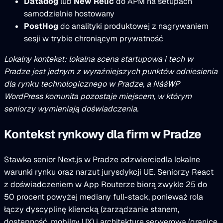
Datadog
lub
New Relic
do APM na setupach
samodzielnie hostowany
PostHog
do analityki produktowej z nagrywaniem
sesji w trybie chroniącym prywatność
Lokalny kontekst: lokalna scena startupowa i tech w
Pradze jest jednym z wyraźniejszych punktów odniesienia
dla rynku technologicznego w Pradze, a NášWP
WordPress komunita pozostaje miejscem, w którym
seniorzy wymieniają doświadczenia.
Kontekst rynkowy dla firm w Pradze
Stawka senior Next.js w Pradze odzwierciedla lokalne
warunki rynku oraz narzut jurysdykcji UE. Seniorzy React
z doświadczeniem w App Routerze biorą zwykle 25 do
50 procent powyżej mediany full-stack, ponieważ rola
łączy dyscyplinę kliencką (zarządzanie stanem,
dostępność, mobilny UX) i architekturę serwerową (granice