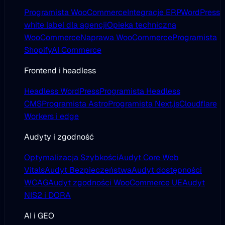
Programista WooCommerce
Integracje ERP
WordPress
white label dla agencji
Opieka techniczna
WooCommerce
Naprawa WooCommerce
Programista
Shopify
AI Commerce
Frontend i headless
Headless WordPress
Programista Headless
CMS
Programista Astro
Programista Next.js
Cloudflare
Workers i edge
Audyty i zgodność
Optymalizacja Szybkości
Audyt Core Web
Vitals
Audyt Bezpieczeństwa
Audyt dostępności
WCAG
Audyt zgodności WooCommerce UE
Audyt
NIS2 i DORA
AI i GEO