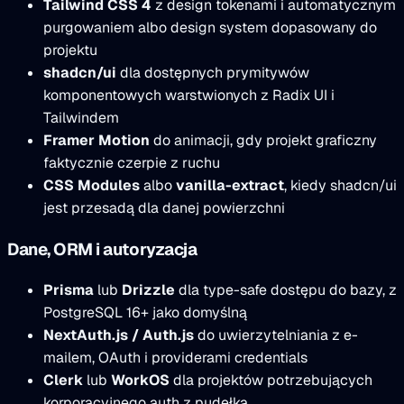
Tailwind CSS 4
z design tokenami i automatycznym
purgowaniem albo design system dopasowany do
projektu
shadcn/ui
dla dostępnych prymitywów
komponentowych warstwionych z Radix UI i
Tailwindem
Framer Motion
do animacji, gdy projekt graficzny
faktycznie czerpie z ruchu
CSS Modules
albo
vanilla-extract
, kiedy shadcn/ui
jest przesadą dla danej powierzchni
Dane, ORM i autoryzacja
Prisma
lub
Drizzle
dla type-safe dostępu do bazy, z
PostgreSQL 16+ jako domyślną
NextAuth.js / Auth.js
do uwierzytelniania z e-
mailem, OAuth i providerami credentials
Clerk
lub
WorkOS
dla projektów potrzebujących
korporacyjnego auth z pudełka