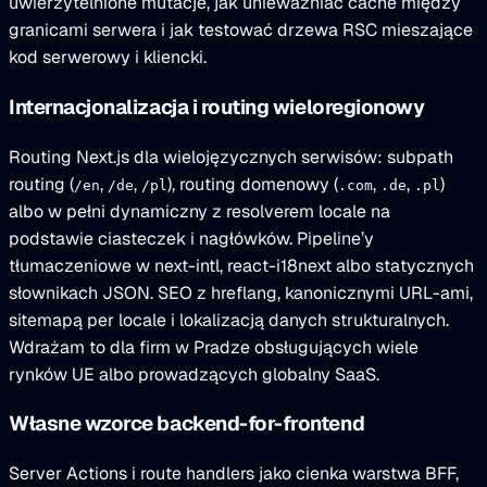
uwierzytelnione mutacje, jak unieważniać cache między
granicami serwera i jak testować drzewa RSC mieszające
kod serwerowy i kliencki.
Internacjonalizacja i routing wieloregionowy
Routing Next.js dla wielojęzycznych serwisów: subpath
routing (
,
,
), routing domenowy (
,
,
)
/en
/de
/pl
.com
.de
.pl
albo w pełni dynamiczny z resolverem locale na
podstawie ciasteczek i nagłówków. Pipeline’y
tłumaczeniowe w next-intl, react-i18next albo statycznych
słownikach JSON. SEO z hreflang, kanonicznymi URL-ami,
sitemapą per locale i lokalizacją danych strukturalnych.
Wdrażam to dla firm w Pradze obsługujących wiele
rynków UE albo prowadzących globalny SaaS.
Własne wzorce backend-for-frontend
Server Actions i route handlers jako cienka warstwa BFF,