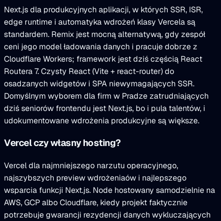
Next.js dla produkcyjnych aplikacji, w których SSR, ISR,
edge runtime i automatyka wdrożeń klasy Vercela są
standardem. Remix jest mocną alternatywą, gdy zespół
ceni jego model ładowania danych i pracuje dobrze z
Cloudflare Workers; framework jest dziś częścią React
Routera 7. Czysty React (Vite + react-router) do
osadzanych widgetów i SPA niewymagających SSR.
Domyślnym wyborem dla firm w Pradze zatrudniających
dziś seniorów frontendu jest Next.js, bo i pula talentów, i
udokumentowane wdrożenia produkcyjne są większe.
Vercel czy własny hosting?
Vercel dla najmniejszego narzutu operacyjnego,
najszybszych preview wdrożeniaów i najlepszego
wsparcia funkcji Next.js. Node hostowany samodzielnie na
AWS, GCP albo Cloudflare, kiedy projekt faktycznie
potrzebuje gwarancji rezydencji danych wykluczających