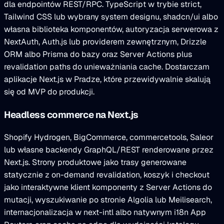
dla endpointów REST/RPC. TypeScript w trybie strict,
Tailwind CSS lub wybrany system designu, shadcn/ui albo
własna biblioteka komponentów, autoryzacja serwerowa z
NextAuth, Auth.js lub providerem zewnętrznym, Drizzle
ORM albo Prisma do bazy oraz Server Actions plus
revalidation paths do unieważniania cache. Dostarczam
aplikacje Next.js w Pradze, które przewidywalnie skalują
się od MVP do produkcji.
Headless commerce na Next.js
Shopify Hydrogen, BigCommerce, commercetools, Saleor
lub własne backendy GraphQL/REST renderowane przez
Next.js. Strony produktowe jako trasy generowane
statycznie z on-demand revalidation, koszyk i checkout
jako interaktywne klient komponenty z Server Actions do
mutacji, wyszukiwanie po stronie Algolia lub Meilisearch,
internacjonalizacja w next-intl albo natywnym i18n App