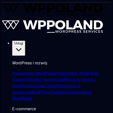
Usługi
WordPress i rozwój
Programista WordPress
Programista WordPress
(Custom)
Opieka Techniczna
Migracja Next.js /
Astro
Przebudowa Stron
Rozwiązania
Enterprise
WordPress Freelancer
Specjalista
WordPress
E-commerce