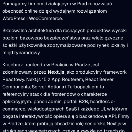
Pomagamy firmom działającym w Pradze rozwijać
obecność online dzięki wydajnym rozwiązaniom
WordPress i WooCommerce.
Skalowalna architektura dla rosnących produktów, wysoki
poziom bazowego bezpieczeństwa oraz wielojęzyczne
ścieżki użytkownika zoptymalizowane pod rynek lokalny i
międzynarodowy.
Krajobraz frontendu w Reakcie w Pradze jest
zdominowany przez
Next.js
jako produkcyjny framework
Reactowy. Next.js 15 z App Routerem, React Server
Components, Server Actions i Turbopackiem to
referencyjny stack dla frontendów o charakterze
aplikacyjnym: paneli admin, portali B2B, headless e-
commerce, wielodostępnych SaaS i każdego UI, w którym
bogata interaktywność opiera się o backendowe API. Firmy
w Pradze, które próbują obsadzić rolę seniorską Next.js w
strukturach wewnętrznych, czekają zwykle od trzech do