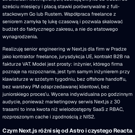
sześciu miesięcy i płacą stawki porównywalne z full-
stackowym Go lub Rustem. Współpraca freelance z
seniorem zamyka tę lukę czasową i pozwala skalować
budżet do faktycznego zakresu, a nie do etatowego
wynagrodzenia.
Realizuję senior engineering w Next.js dla firm w Pradze
jako kontraktor freelance, jurysdykcja UE, kontrakt B2B na
fakturze VAT. Model jest prosty: inżynier, którego firma
poznaje na rozpoznanie, jest tym samym inżynierem przy
klawiaturze w szóstym tygodniu, bez offshore handoffu,
bez warstwy PM odsprzedawanej klientowi, bez
juniorskiego proces’u. Wycena indywidualna po godzinnym
audycie, ponieważ marketingowy serwis Next.js z 30
trasami to inna kwota niż wielodostępny SaaS z RBAC,
rozproszonym cache i zgodnością z NIS2.
Czym Next.js różni się od Astro i czystego Reacta