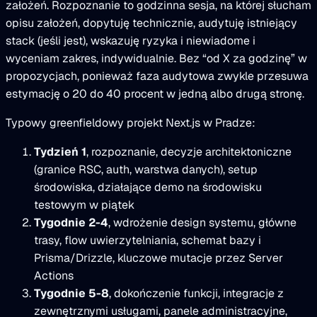
założeń. Rozpoznanie to godzinna sesja, na której słucham
opisu założeń, dopytuję technicznie, audytuję istniejący
stack (jeśli jest), wskazuję ryzyka i niewiadome i
wyceniam zakres, indywidualnie. Bez “od X za godzinę” w
propozycjach, ponieważ faza audytowa zwykle przesuwa
estymację o 20 do 40 procent w jedną albo drugą stronę.
Typowy greenfieldowy projekt Next.js w Pradze:
Tydzień 1
, rozpoznanie, decyzje architektoniczne
(granice RSC, auth, warstwa danych), setup
środowiska, działające demo na środowisku
testowym w piątek
Tygodnie 2-4
, wdrożenie design systemu, główne
trasy, flow uwierzytelniania, schemat bazy i
Prisma/Drizzle, kluczowe mutacje przez Server
Actions
Tygodnie 5-8
, dokończenie funkcji, integracje z
zewnętrznymi usługami, panele administracyjne,