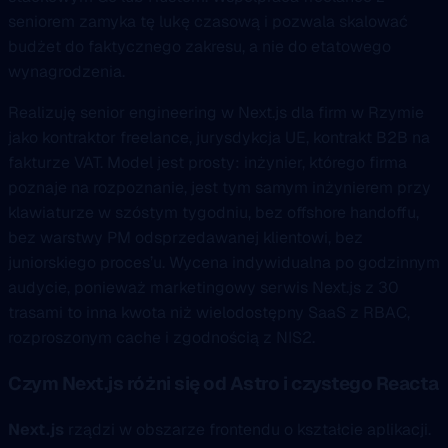
seniorem zamyka tę lukę czasową i pozwala skalować
budżet do faktycznego zakresu, a nie do etatowego
wynagrodzenia.
Realizuję senior engineering w Next.js dla firm w Rzymie
jako kontraktor freelance, jurysdykcja UE, kontrakt B2B na
fakturze VAT. Model jest prosty: inżynier, którego firma
poznaje na rozpoznanie, jest tym samym inżynierem przy
klawiaturze w szóstym tygodniu, bez offshore handoffu,
bez warstwy PM odsprzedawanej klientowi, bez
juniorskiego proces’u. Wycena indywidualna po godzinnym
audycie, ponieważ marketingowy serwis Next.js z 30
trasami to inna kwota niż wielodostępny SaaS z RBAC,
rozproszonym cache i zgodnością z NIS2.
Czym Next.js różni się od Astro i czystego Reacta
Next.js
rządzi w obszarze frontendu o kształcie aplikacji.