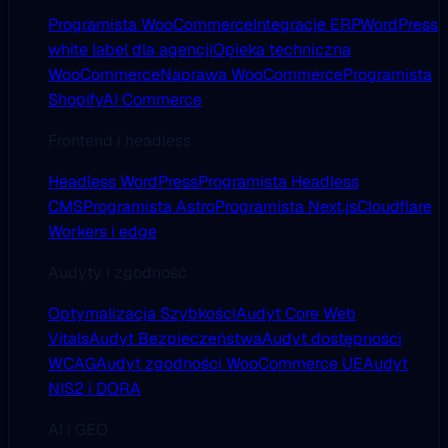
Programista WooCommerce
Integracje ERP
WordPress
white label dla agencji
Opieka techniczna
WooCommerce
Naprawa WooCommerce
Programista
Shopify
AI Commerce
Frontend i headless
Headless WordPress
Programista Headless
CMS
Programista Astro
Programista Next.js
Cloudflare
Workers i edge
Audyty i zgodność
Optymalizacja Szybkości
Audyt Core Web
Vitals
Audyt Bezpieczeństwa
Audyt dostępności
WCAG
Audyt zgodności WooCommerce UE
Audyt
NIS2 i DORA
AI i GEO