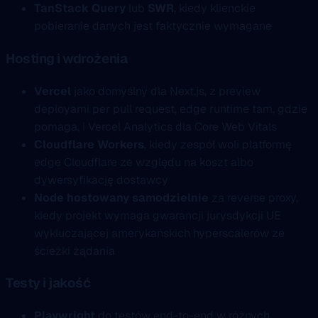
TanStack Query
lub
SWR
, kiedy klienckie
pobieranie danych jest faktycznie wymagane
Hosting i wdrożenia
Vercel
jako domyślny dla Next.js, z preview
deployami per pull request, edge runtime tam, gdzie
pomaga, i Vercel Analytics dla Core Web Vitals
Cloudflare Workers
, kiedy zespół woli platformę
edge Cloudflare ze względu na koszt albo
dywersyfikację dostawcy
Node hostowany samodzielnie
za reverse proxy,
kiedy projekt wymaga gwarancji jurysdykcji UE
wykluczającej amerykańskich hyperscalerów ze
ścieżki żądania
Testy i jakość
Playwright
do testów end-to-end w różnych