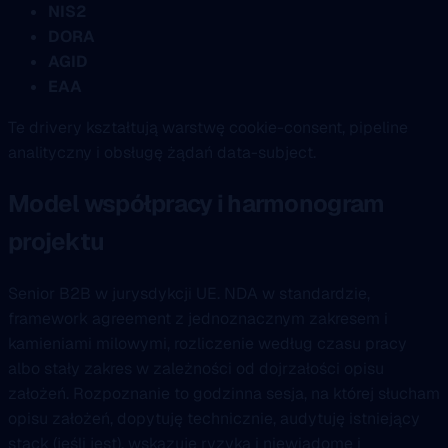
NIS2
DORA
AGID
EAA
Te drivery kształtują warstwę cookie-consent, pipeline
analityczny i obsługę żądań data-subject.
Model współpracy i harmonogram
projektu
Senior B2B w jurysdykcji UE. NDA w standardzie,
framework agreement z jednoznacznym zakresem i
kamieniami milowymi, rozliczenie według czasu pracy
albo stały zakres w zależności od dojrzałości opisu
założeń. Rozpoznanie to godzinna sesja, na której słucham
opisu założeń, dopytuję technicznie, audytuję istniejący
stack (jeśli jest), wskazuję ryzyka i niewiadome i