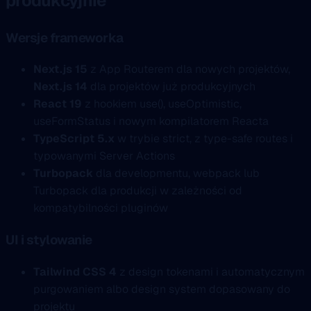
produkcyjnie
Wersje frameworka
Next.js 15
z App Routerem dla nowych projektów,
Next.js 14
dla projektów już produkcyjnych
React 19
z hookiem use(), useOptimistic,
useFormStatus i nowym kompilatorem Reacta
TypeScript 5.x
w trybie strict, z type-safe routes i
typowanymi Server Actions
Turbopack
dla developmentu, webpack lub
Turbopack dla produkcji w zależności od
kompatybilności pluginów
UI i stylowanie
Tailwind CSS 4
z design tokenami i automatycznym
purgowaniem albo design system dopasowany do
projektu