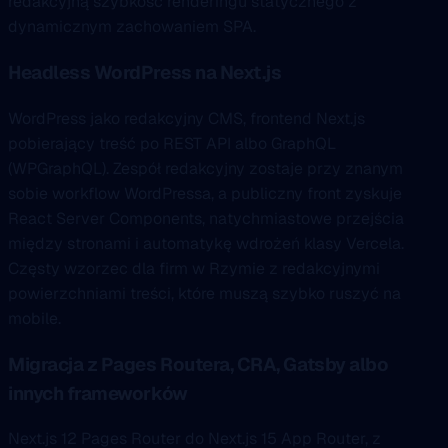
redakcyjną szybkość renderingu statycznego z
dynamicznym zachowaniem SPA.
Headless WordPress na Next.js
WordPress jako redakcyjny CMS, frontend Next.js
pobierający treść po REST API albo GraphQL
(WPGraphQL). Zespół redakcyjny zostaje przy znanym
sobie workflow WordPressa, a publiczny front zyskuje
React Server Components, natychmiastowe przejścia
między stronami i automatykę wdrożeń klasy Vercela.
Częsty wzorzec dla firm w Rzymie z redakcyjnymi
powierzchniami treści, które muszą szybko ruszyć na
mobile.
Migracja z Pages Routera, CRA, Gatsby albo
innych frameworków
Next.js 12 Pages Router do Next.js 15 App Router, z