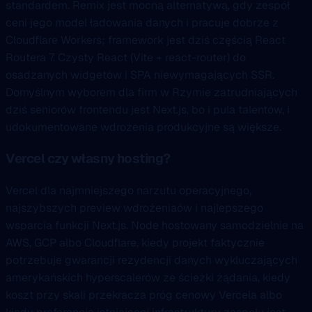
standardem. Remix jest mocną alternatywą, gdy zespół
ceni jego model ładowania danych i pracuje dobrze z
Cloudflare Workers; framework jest dziś częścią React
Routera 7. Czysty React (Vite + react-router) do
osadzanych widgetów i SPA niewymagających SSR.
Domyślnym wyborem dla firm w Rzymie zatrudniających
dziś seniorów frontendu jest Next.js, bo i pula talentów, i
udokumentowane wdrożenia produkcyjne są większe.
Vercel czy własny hosting?
Vercel dla najmniejszego narzutu operacyjnego,
najszybszych preview wdrożeniaów i najlepszego
wsparcia funkcji Next.js. Node hostowany samodzielnie na
AWS, GCP albo Cloudflare, kiedy projekt faktycznie
potrzebuje gwarancji rezydencji danych wykluczających
amerykańskich hyperscalerów ze ścieżki żądania, kiedy
koszt przy skali przekracza próg cenowy Vercela albo