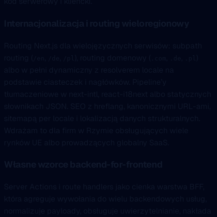
kod serwerowy i kliencki.
Internacjonalizacja i routing wieloregionowy
Routing Next.js dla wielojęzycznych serwisów: subpath
routing (
,
,
), routing domenowy (
,
,
)
/en
/de
/pl
.com
.de
.pl
albo w pełni dynamiczny z resolverem locale na
podstawie ciasteczek i nagłówków. Pipeline’y
tłumaczeniowe w next-intl, react-i18next albo statycznych
słownikach JSON. SEO z hreflang, kanonicznymi URL-ami,
sitemapą per locale i lokalizacją danych strukturalnych.
Wdrażam to dla firm w Rzymie obsługujących wiele
rynków UE albo prowadzących globalny SaaS.
Własne wzorce backend-for-frontend
Server Actions i route handlers jako cienka warstwa BFF,
która agreguje wywołania do wielu backendowych usług,
normalizuje payloady, obsługuje uwierzytelnianie, nakłada