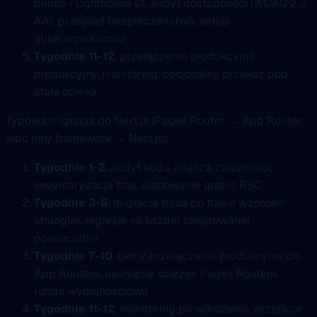
bundli i Lighthouse CI, audyt dostępności (WCAG 2.2
AA), przegląd bezpieczeństwa, setup
obserwowalności
Tygodnie 11-12
, przełączenie produkcyjne
produkcyjny, monitoring, opcjonalny przekaz pod
stała opieka
Typowa migracja do Next.js (Pages Router → App Router
albo inny framework → Next.js):
Tygodnie 1-2
, audyt kodu, analiza zależności,
inwentaryzacja tras, planowanie granic RSC
Tygodnie 3-6
, migracja trasa po trasie wzorcem
strangler, regresje na każdej zmigrowanej
powierzchni
Tygodnie 7-10
, pełny przełączenie produkcyjne do
App Routera, usunięcie ścieżek Pages Routera,
runda wydajnościowa
Tygodnie 11-12
, monitoring po wdrożeniu, przejście