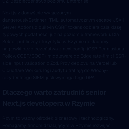
02. Bezpieczeństwo poziomu Enterprise
Next.js z domyślnie wyłączonym
dangerouslySetInnerHTML, automatycznym escape JSX i
Server Actions z built-in CSRF tokens odbiera całą klasę
typowych podatności już na poziomie frameworku. Dla
Sektor publiczny i turystyka w Rzymie dokładamy
nagłówki bezpieczeństwa z next.config (CSP, Permissions-
Policy, COEP/COOP), middleware do Edge rate-limit i SSR-
side input validation z Zod. Przy deployu na Vercel lub
Cloudflare Workers logi audytu trafiają do Włochy-
rezydentnego SIEM, jeśli wymaga tego DPA.
Dlaczego warto zatrudnić senior
Next.js developera w Rzymie
Rzym to ważny ośrodek biznesowy i technologiczny.
Pomagamy firmom działającym w Rzymie rozwijać