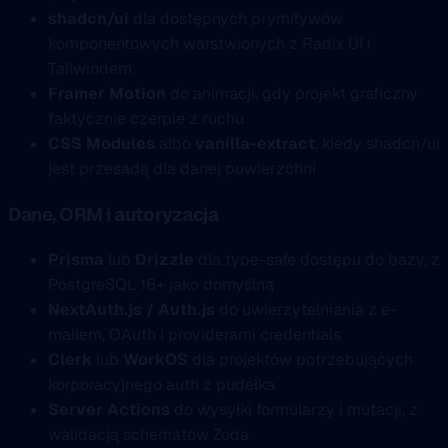
shadcn/ui
dla dostępnych prymitywów
komponentowych warstwionych z Radix UI i
Tailwindem
Framer Motion
do animacji, gdy projekt graficzny
faktycznie czerpie z ruchu
CSS Modules
albo
vanilla-extract
, kiedy shadcn/ui
jest przesadą dla danej powierzchni
Dane, ORM i autoryzacja
Prisma
lub
Drizzle
dla type-safe dostępu do bazy, z
PostgreSQL 16+ jako domyślną
NextAuth.js / Auth.js
do uwierzytelniania z e-
mailem, OAuth i providerami credentials
Clerk
lub
WorkOS
dla projektów potrzebujących
korporacyjnego auth z pudełka
Server Actions
do wysyłki formularzy i mutacji, z
walidacją schematów Zoda