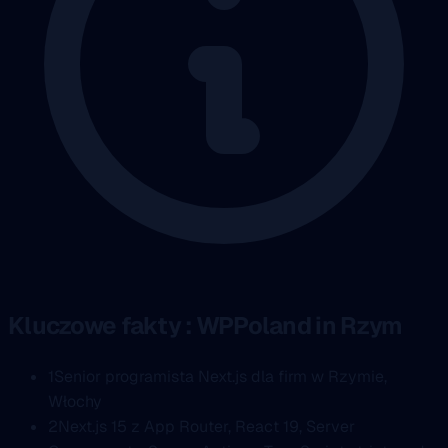
Kluczowe fakty : WPPoland in Rzym
1
Senior programista Next.js dla firm w Rzymie,
Włochy
2
Next.js 15 z App Router, React 19, Server