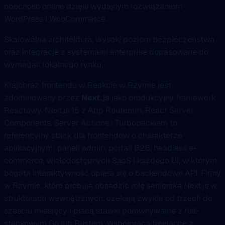
obecność online dzięki wydajnym rozwiązaniom
WordPress i WooCommerce.
Skalowalna architektura, wysoki poziom bezpieczeństwa
oraz integracje z systemami enterprise dopasowane do
wymagań lokalnego rynku.
Krajobraz frontendu w Reakcie w Rzymie jest
zdominowany przez
Next.js
jako produkcyjny framework
Reactowy. Next.js 15 z App Routerem, React Server
Components, Server Actions i Turbopackiem to
referencyjny stack dla frontendów o charakterze
aplikacyjnym: paneli admin, portali B2B, headless e-
commerce, wielodostępnych SaaS i każdego UI, w którym
bogata interaktywność opiera się o backendowe API. Firmy
w Rzymie, które próbują obsadzić rolę seniorską Next.js w
strukturach wewnętrznych, czekają zwykle od trzech do
sześciu miesięcy i płacą stawki porównywalne z full-
stackowym Go lub Rustem. Współpraca freelance z