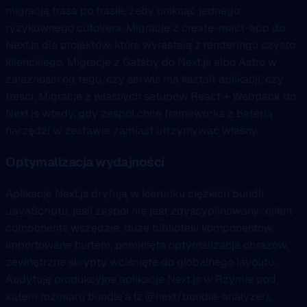
migracją trasa po trasie, żeby uniknąć jednego
ryzykownego cutovera. Migracje z create-react-app do
Next.js dla projektów, które wyrastają z renderingu czysto
klienckiego. Migracje z Gatsby do Next.js albo Astro w
zależności od tego, czy serwis ma kształt aplikacji, czy
treści. Migracje z własnych setupów React + Webpack do
Next.js wtedy, gdy zespół chce frameworka z baterią
narzędzi w zestawie zamiast utrzymywać własny.
Optymalizacja wydajności
Aplikacje Next.js dryfują w kierunku ciężkich bundli
JavaScriptu, jeśli zespół nie jest zdyscyplinowany: client
components wszędzie, duże biblioteki komponentów
importowane hurtem, pominięta optymalizacja obrazów,
zewnętrzne skrypty wciśnięte do globalnego layoutu.
Audytuję produkcyjne aplikacje Next.js w Rzymie pod
kątem rozmiaru bundle’a (z @next/bundle-analyzer),