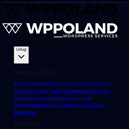
Usługi
WordPress i rozwój
Programista WordPress
Programista WordPress
(Custom)
Opieka Techniczna
Migracja Next.js /
Astro
Przebudowa Stron
Rozwiązania
Enterprise
WordPress Freelancer
Specjalista
WordPress
E-commerce