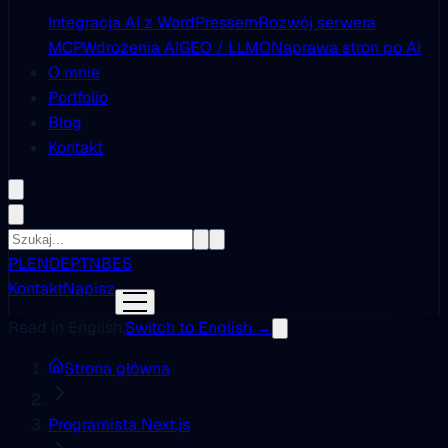
Integracja AI z WordPressem
Rozwój serwera
MCP
Wdrożenia AI
GEO / LLMO
Naprawa stron po AI
O mnie
Portfolio
Blog
Kontakt
PL
EN
DE
PT
NB
ES
Kontakt
Napisz
Read in English.
Switch to English →
Strona główna
Programista Next.js