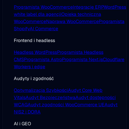
Programista WooCommerce
Integracje ERP
WordPress
white label dla agencji
Opieka techniczna
WooCommerce
Naprawa WooCommerce
Programista
Shopify
AI Commerce
Frontend i headless
Headless WordPress
Programista Headless
CMS
Programista Astro
Programista Next.js
Cloudflare
Workers i edge
Audyty i zgodność
Optymalizacja Szybkości
Audyt Core Web
Vitals
Audyt Bezpieczeństwa
Audyt dostępności
WCAG
Audyt zgodności WooCommerce UE
Audyt
NIS2 i DORA
AI i GEO