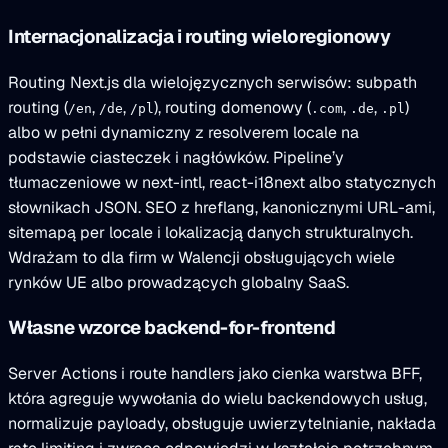
Internacjonalizacja i routing wieloregionowy
Routing Next.js dla wielojęzycznych serwisów: subpath
routing (
,
,
), routing domenowy (
,
,
)
/en
/de
/pl
.com
.de
.pl
albo w pełni dynamiczny z resolverem locale na
podstawie ciasteczek i nagłówków. Pipeline’y
tłumaczeniowe w next-intl, react-i18next albo statycznych
słownikach JSON. SEO z hreflang, kanonicznymi URL-ami,
sitemapą per locale i lokalizacją danych strukturalnych.
Wdrażam to dla firm w Walencji obsługujących wiele
rynków UE albo prowadzących globalny SaaS.
Własne wzorce backend-for-frontend
Server Actions i route handlers jako cienka warstwa BFF,
która agreguje wywołania do wielu backendowych usług,
normalizuje payloady, obsługuje uwierzytelnianie, nakłada