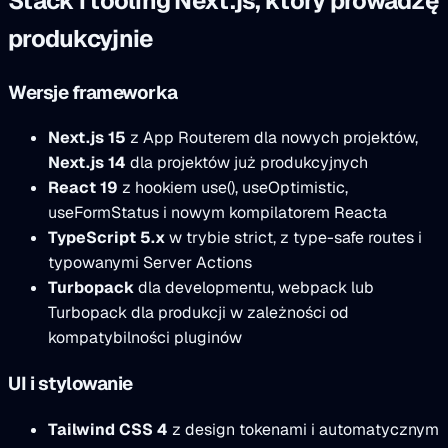
Stack i tooling Next.js, który prowadzę
produkcyjnie
Wersje frameworka
Next.js 15
z App Routerem dla nowych projektów,
Next.js 14
dla projektów już produkcyjnych
React 19
z hookiem use(), useOptimistic,
useFormStatus i nowym kompilatorem Reacta
TypeScript 5.x
w trybie strict, z type-safe routes i
typowanymi Server Actions
Turbopack
dla developmentu, webpack lub
Turbopack dla produkcji w zależności od
kompatybilności pluginów
UI i stylowanie
Tailwind CSS 4
z design tokenami i automatycznym