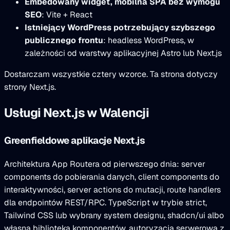
Embedowany widget, mobilna SPA bez wymogu
SEO
: Vite + React
Istniejący WordPress potrzebujący szybszego
publicznego frontu
: headless WordPress, w
zależności od warstwy aplikacyjnej Astro lub Next.js
Dostarczam wszystkie cztery wzorce. Ta strona dotyczy
strony Next.js.
Usługi Next.js w Walencji
Greenfieldowe aplikacje Next.js
Architektura App Routera od pierwszego dnia: server
components do pobierania danych, client components do
interaktywności, server actions do mutacji, route handlers
dla endpointów REST/RPC. TypeScript w trybie strict,
Tailwind CSS lub wybrany system designu, shadcn/ui albo
własna biblioteka komponentów, autoryzacja serwerowa z