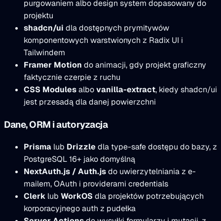
purgowaniem albo design system dopasowany do
projektu
shadcn/ui
dla dostępnych prymitywów
komponentowych warstwionych z Radix UI i
Tailwindem
Framer Motion
do animacji, gdy projekt graficzny
faktycznie czerpie z ruchu
CSS Modules
albo
vanilla-extract
, kiedy shadcn/ui
jest przesadą dla danej powierzchni
Dane, ORM i autoryzacja
Prisma
lub
Drizzle
dla type-safe dostępu do bazy, z
PostgreSQL 16+ jako domyślną
NextAuth.js / Auth.js
do uwierzytelniania z e-
mailem, OAuth i providerami credentials
Clerk
lub
WorkOS
dla projektów potrzebujących
korporacyjnego auth z pudełka
Server Actions
do wysyłki formularzy i mutacji, z