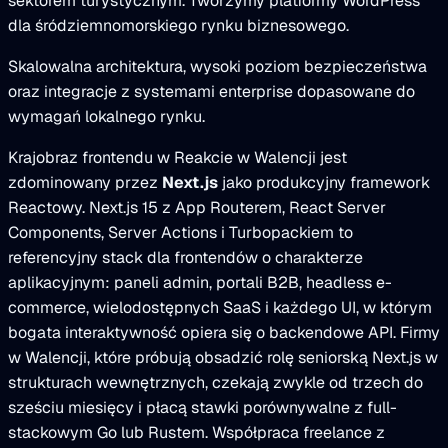
sektorem turystycznym. Tworzymy platformy WordPress
dla śródziemnomorskiego rynku biznesowego.
Skalowalna architektura, wysoki poziom bezpieczeństwa
oraz integracje z systemami enterprise dopasowane do
wymagań lokalnego rynku.
Krajobraz frontendu w Reakcie w Walencji jest
zdominowany przez
Next.js
jako produkcyjny framework
Reactowy. Next.js 15 z App Routerem, React Server
Components, Server Actions i Turbopackiem to
referencyjny stack dla frontendów o charakterze
aplikacyjnym: paneli admin, portali B2B, headless e-
commerce, wielodostępnych SaaS i każdego UI, w którym
bogata interaktywność opiera się o backendowe API. Firmy
w Walencji, które próbują obsadzić rolę seniorską Next.js w
strukturach wewnętrznych, czekają zwykle od trzech do
sześciu miesięcy i płacą stawki porównywalne z full-
stackowym Go lub Rustem. Współpraca freelance z