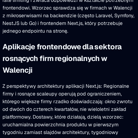
rate limiting i zwraca odpowiedzi w kształcie potrzebnym
frontendowi. Wzorzec sprawdza się w firmach w Walencji
z mikroserwisami na backendzie (często Laravel, Symfony,
NestJS lub Go) i frontendem Next.js, który potrzebuje
jednego endpointu na stronę.
Aplikacje frontendowe dla sektora
rosnących firm regionalnych w
Walencji
Z perspektywy architektury aplikacji Next.js: Regionalne
firmy i rosnące scaleupy operują pod ograniczeniem,
którego większe firmy rzadko doświadczają: okno zwrotu
od dwóch do czterech kwartałów, nie wieloletni zakład
platformowy. Dostawy, które działają, dzielą wzorzec:
uruchamialna powierzchnia produktu w pierwszym
tygodniu zamiast slajdów architektury, tygodniowy