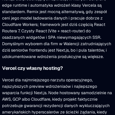
edge runtime i automatyka wdrożeń klasy Vercela są
standardem. Remix jest mocną alternatywą, gdy zespół
ceni jego model ładowania danych i pracuje dobrze z
Cloudflare Workers; framework jest dziś częścią React
Routera 7. Czysty React (Vite + react-router) do
osadzanych widgetów i SPA niewymagających SSR.
Domyślnym wyborem dla firm w Walencji zatrudniających
dziś seniorów frontendu jest Next.js, bo i pula talentów, i
udokumentowane wdrożenia produkcyjne są większe.
Vercel czy własny hosting?
Vercel dla najmniejszego narzutu operacyjnego,
najszybszych preview wdrożeniaów i najlepszego
wsparcia funkcji Next.js. Node hostowany samodzielnie na
AWS, GCP albo Cloudflare, kiedy projekt faktycznie
potrzebuje gwarancji rezydencji danych wykluczających
amerykańskich hyperscalerów ze ścieżki żądania, kiedy