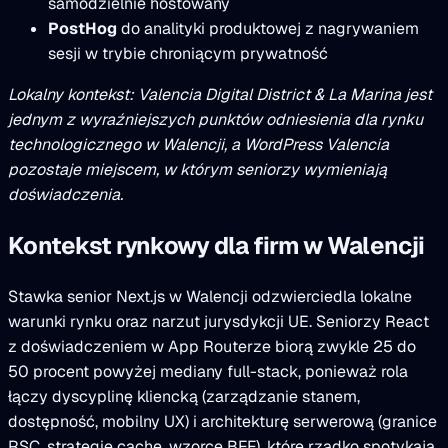
samodzielnie hostowany
PostHog
do analityki produktowej z nagrywaniem
sesji w trybie chroniącym prywatność
Lokalny kontekst: Valencia Digital District & La Marina jest
jednym z wyraźniejszych punktów odniesienia dla rynku
technologicznego w Walencji, a WordPress Valencia
pozostaje miejscem, w którym seniorzy wymieniają
doświadczenia.
Kontekst rynkowy dla firm w Walencji
Stawka senior Next.js w Walencji odzwierciedla lokalne
warunki rynku oraz narzut jurysdykcji UE. Seniorzy React
z doświadczeniem w App Routerze biorą zwykle 25 do
50 procent powyżej mediany full-stack, ponieważ rola
łączy dyscyplinę kliencką (zarządzanie stanem,
dostępność, mobilny UX) i architekturę serwerową (granice
RSC, strategie cache, wzorce BFF), które rzadko spotykają