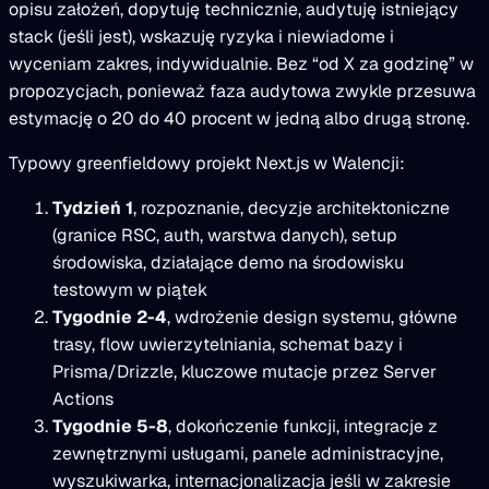
opisu założeń, dopytuję technicznie, audytuję istniejący
stack (jeśli jest), wskazuję ryzyka i niewiadome i
wyceniam zakres, indywidualnie. Bez “od X za godzinę” w
propozycjach, ponieważ faza audytowa zwykle przesuwa
estymację o 20 do 40 procent w jedną albo drugą stronę.
Typowy greenfieldowy projekt Next.js w Walencji:
Tydzień 1
, rozpoznanie, decyzje architektoniczne
(granice RSC, auth, warstwa danych), setup
środowiska, działające demo na środowisku
testowym w piątek
Tygodnie 2-4
, wdrożenie design systemu, główne
trasy, flow uwierzytelniania, schemat bazy i
Prisma/Drizzle, kluczowe mutacje przez Server
Actions
Tygodnie 5-8
, dokończenie funkcji, integracje z
zewnętrznymi usługami, panele administracyjne,
wyszukiwarka, internacjonalizacja jeśli w zakresie