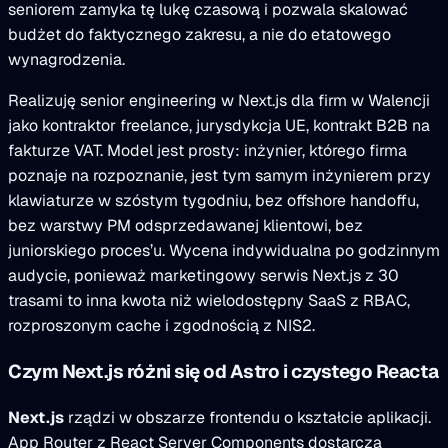
seniorem zamyka tę lukę czasową i pozwala skalować
budżet do faktycznego zakresu, a nie do etatowego
wynagrodzenia.
Realizuję senior engineering w Next.js dla firm w Walencji
jako kontraktor freelance, jurysdykcja UE, kontrakt B2B na
fakturze VAT. Model jest prosty: inżynier, którego firma
poznaje na rozpoznanie, jest tym samym inżynierem przy
klawiaturze w szóstym tygodniu, bez offshore handoffu,
bez warstwy PM odsprzedawanej klientowi, bez
juniorskiego proces’u. Wycena indywidualna po godzinnym
audycie, ponieważ marketingowy serwis Next.js z 30
trasami to inna kwota niż wielodostępny SaaS z RBAC,
rozproszonym cache i zgodnością z NIS2.
Czym Next.js różni się od Astro i czystego Reacta
Next.js
rządzi w obszarze frontendu o kształcie aplikacji.
App Router z React Server Components dostarcza