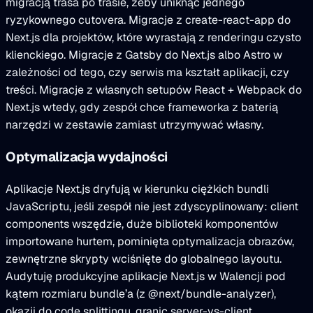
migracją trasa po trasie, żeby uniknąć jednego
ryzykownego cutovera. Migracje z create-react-app do
Next.js dla projektów, które wyrastają z renderingu czysto
klienckiego. Migracje z Gatsby do Next.js albo Astro w
zależności od tego, czy serwis ma kształt aplikacji, czy
treści. Migracje z własnych setupów React + Webpack do
Next.js wtedy, gdy zespół chce frameworka z baterią
narzędzi w zestawie zamiast utrzymywać własny.
Optymalizacja wydajności
Aplikacje Next.js dryfują w kierunku ciężkich bundli
JavaScriptu, jeśli zespół nie jest zdyscyplinowany: client
components wszędzie, duże biblioteki komponentów
importowane hurtem, pominięta optymalizacja obrazów,
zewnętrzne skrypty wciśnięte do globalnego layoutu.
Audytuję produkcyjne aplikacje Next.js w Walencji pod
kątem rozmiaru bundle’a (z @next/bundle-analyzer),
okazji do code splittingu, granic server-vs-client