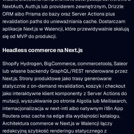
NextAuth, Auth.js lub providerem zewnętrznym, Drizzle
ORM albo Prisma do bazy oraz Server Actions plus
revalidation paths do unieważniania cache. Dostarczam
aplikacje Next.js w Walencji, które przewidywalnie skalują
się od MVP do produkcji.
Headless commerce na Next.js
Shopify Hydrogen, BigCommerce, commercetools, Saleor
lub własne backendy GraphQL/REST renderowane przez
Next.js. Strony produktowe jako trasy generowane
statycznie z on-demand revalidation, koszyk i checkout
jako interaktywne klient komponenty z Server Actions do
mutacji, wyszukiwanie po stronie Algolia lub Meilisearch,
internacjonalizacja w next-intl albo natywnym i18n App
Routera oraz cache na edge dla wydajności katalogu.
Architektura commerce w Next.js w Walencji łączy
redakcyjną szybkość renderingu statycznego z