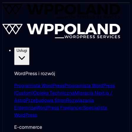
Usługi
WordPress i rozwój
Programista WordPress
Programista WordPress
(Custom)
Opieka Techniczna
Migracja Next.js /
Astro
Przebudowa Stron
Rozwiązania
Enterprise
WordPress Freelancer
Specjalista
WordPress
E-commerce