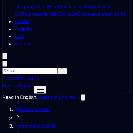
Integracja AI z WordPressem
Rozwój serwera
MCP
Wdrożenia AI
GEO / LLMO
Naprawa stron po AI
O mnie
Portfolio
Blog
Kontakt
PL
EN
DE
PT
NB
ES
Kontakt
Napisz
Read in English.
Switch to English →
Strona główna
Programista Next.js