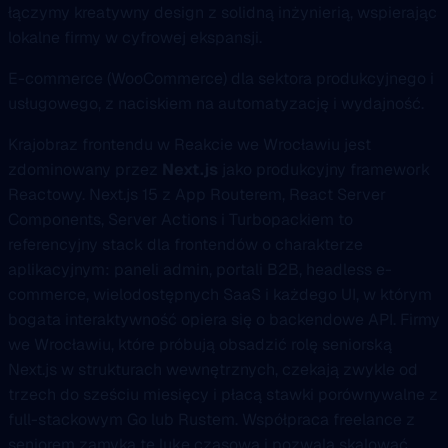
łączymy kreatywny design z solidną inżynierią, wspierając
lokalne firmy w cyfrowej ekspansji.
E-commerce (WooCommerce) dla sektora produkcyjnego i
usługowego, z naciskiem na automatyzację i wydajność.
Krajobraz frontendu w Reakcie we Wrocławiu jest
zdominowany przez
Next.js
jako produkcyjny framework
Reactowy. Next.js 15 z App Routerem, React Server
Components, Server Actions i Turbopackiem to
referencyjny stack dla frontendów o charakterze
aplikacyjnym: paneli admin, portali B2B, headless e-
commerce, wielodostępnych SaaS i każdego UI, w którym
bogata interaktywność opiera się o backendowe API. Firmy
we Wrocławiu, które próbują obsadzić rolę seniorską
Next.js w strukturach wewnętrznych, czekają zwykle od
trzech do sześciu miesięcy i płacą stawki porównywalne z
full-stackowym Go lub Rustem. Współpraca freelance z
seniorem zamyka tę lukę czasową i pozwala skalować