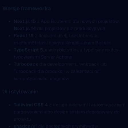
Wersje frameworka
Next.js 15
z App Routerem dla nowych projektów,
Next.js 14
dla projektów już produkcyjnych
React 19
z hookiem use(), useOptimistic,
useFormStatus i nowym kompilatorem Reacta
TypeScript 5.x
w trybie strict, z type-safe routes i
typowanymi Server Actions
Turbopack
dla developmentu, webpack lub
Turbopack dla produkcji w zależności od
kompatybilności pluginów
UI i stylowanie
Tailwind CSS 4
z design tokenami i automatycznym
purgowaniem albo design system dopasowany do
projektu
shadcn/ui
dla dostępnych prymitywów