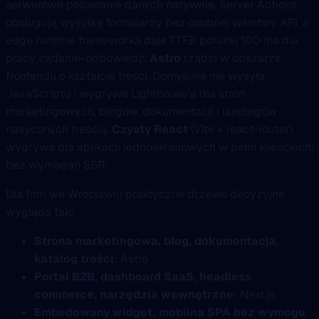
serwerowe pobieranie danych natywnie, Server Actions
obsługują wysyłkę formularzy bez osobnej warstwy API, a
edge runtime frameworka daje TTFB poniżej 100 ms dla
pracy żądanie-odpowiedź.
Astro
rządzi w obszarze
frontendu o kształcie treści. Domyślnie nie wysyła
JavaScriptu i wygrywa Lighthouse’a dla stron
marketingowych, blogów, dokumentacji i landingów
nasyconych treścią.
Czysty React
(Vite + react-router)
wygrywa dla aplikacji jednoekranowych w pełni klienckich,
bez wymagań SSR.
Dla firm we Wrocławiu praktyczne drzewo decyzyjne
wygląda tak:
Strona marketingowa, blog, dokumentacja,
katalog treści
: Astro
Portal B2B, dashboard SaaS, headless
commerce, narzędzia wewnętrzne
: Next.js
Embedowany widget, mobilna SPA bez wymogu