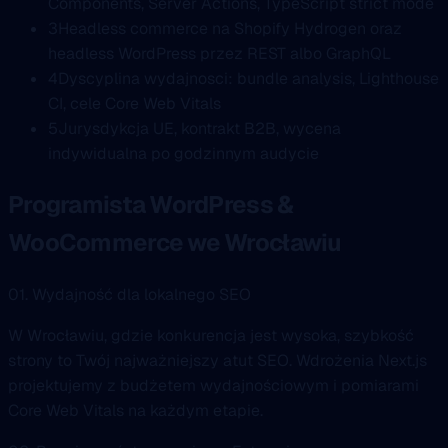
Components, Server Actions, TypeScript strict mode
3
Headless commerce na Shopify Hydrogen oraz
headless WordPress przez REST albo GraphQL
4
Dyscyplina wydajnosci: bundle analysis, Lighthouse
CI, cele Core Web Vitals
5
Jurysdykcja UE, kontrakt B2B, wycena
indywidualna po godzinnym audycie
Programista WordPress &
WooCommerce we Wrocławiu
01. Wydajność dla lokalnego SEO
W Wrocławiu, gdzie konkurencja jest wysoka, szybkość
strony to Twój najważniejszy atut SEO. Wdrożenia Next.js
projektujemy z budżetem wydajnościowym i pomiarami
Core Web Vitals na każdym etapie.