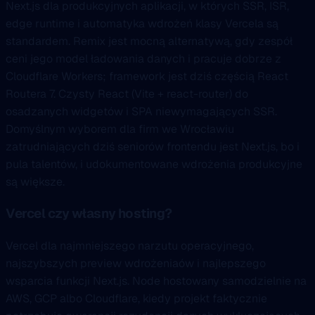
Next.js dla produkcyjnych aplikacji, w których SSR, ISR,
edge runtime i automatyka wdrożeń klasy Vercela są
standardem. Remix jest mocną alternatywą, gdy zespół
ceni jego model ładowania danych i pracuje dobrze z
Cloudflare Workers; framework jest dziś częścią React
Routera 7. Czysty React (Vite + react-router) do
osadzanych widgetów i SPA niewymagających SSR.
Domyślnym wyborem dla firm we Wrocławiu
zatrudniających dziś seniorów frontendu jest Next.js, bo i
pula talentów, i udokumentowane wdrożenia produkcyjne
są większe.
Vercel czy własny hosting?
Vercel dla najmniejszego narzutu operacyjnego,
najszybszych preview wdrożeniaów i najlepszego
wsparcia funkcji Next.js. Node hostowany samodzielnie na
AWS, GCP albo Cloudflare, kiedy projekt faktycznie