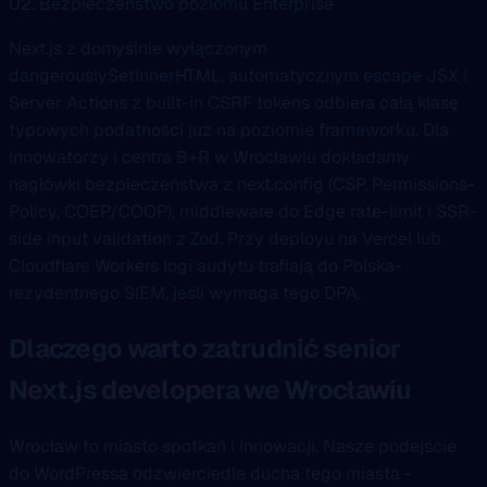
02. Bezpieczeństwo poziomu Enterprise
Next.js z domyślnie wyłączonym
dangerouslySetInnerHTML, automatycznym escape JSX i
Server Actions z built-in CSRF tokens odbiera całą klasę
typowych podatności już na poziomie frameworku. Dla
Innowatorzy i centra B+R w Wrocławiu dokładamy
nagłówki bezpieczeństwa z next.config (CSP, Permissions-
Policy, COEP/COOP), middleware do Edge rate-limit i SSR-
side input validation z Zod. Przy deployu na Vercel lub
Cloudflare Workers logi audytu trafiają do Polska-
rezydentnego SIEM, jeśli wymaga tego DPA.
Dlaczego warto zatrudnić senior
Next.js developera we Wrocławiu
Wrocław to miasto spotkań i innowacji. Nasze podejście
do WordPressa odzwierciedla ducha tego miasta -