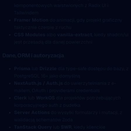
komponentowych warstwionych z Radix UI i
Tailwindem
Framer Motion
do animacji, gdy projekt graficzny
faktycznie czerpie z ruchu
CSS Modules
albo
vanilla-extract
, kiedy shadcn/ui
jest przesadą dla danej powierzchni
Dane, ORM i autoryzacja
Prisma
lub
Drizzle
dla type-safe dostępu do bazy, z
PostgreSQL 16+ jako domyślną
NextAuth.js / Auth.js
do uwierzytelniania z e-
mailem, OAuth i providerami credentials
Clerk
lub
WorkOS
dla projektów potrzebujących
korporacyjnego auth z pudełka
Server Actions
do wysyłki formularzy i mutacji, z
walidacją schematów Zoda
TanStack Query
lub
SWR
, kiedy klienckie