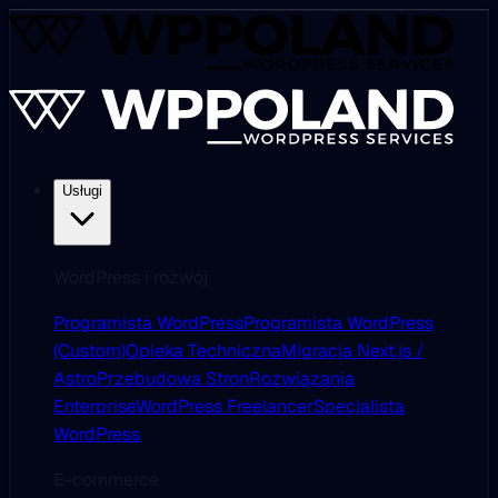
Usługi
WordPress i rozwój
Programista WordPress
Programista WordPress
(Custom)
Opieka Techniczna
Migracja Next.js /
Astro
Przebudowa Stron
Rozwiązania
Enterprise
WordPress Freelancer
Specjalista
WordPress
E-commerce