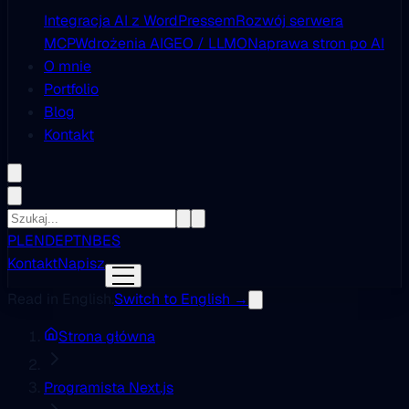
Integracja AI z WordPressem
Rozwój serwera
MCP
Wdrożenia AI
GEO / LLMO
Naprawa stron po AI
O mnie
Portfolio
Blog
Kontakt
PL
EN
DE
PT
NB
ES
Kontakt
Napisz
Read in English.
Switch to English →
Strona główna
Programista Next.js