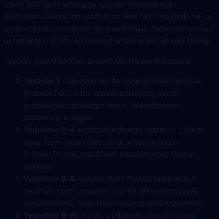
stack (jeśli jest), wskazuję ryzyka i niewiadome i
wyceniam zakres, indywidualnie. Bez “od X za godzinę” w
propozycjach, ponieważ faza audytowa zwykle przesuwa
estymację o 20 do 40 procent w jedną albo drugą stronę.
Typowy greenfieldowy projekt Next.js we Wrocławiu:
Tydzień 1
, rozpoznanie, decyzje architektoniczne
(granice RSC, auth, warstwa danych), setup
środowiska, działające demo na środowisku
testowym w piątek
Tygodnie 2-4
, wdrożenie design systemu, główne
trasy, flow uwierzytelniania, schemat bazy i
Prisma/Drizzle, kluczowe mutacje przez Server
Actions
Tygodnie 5-8
, dokończenie funkcji, integracje z
zewnętrznymi usługami, panele administracyjne,
wyszukiwarka, internacjonalizacja jeśli w zakresie
Tygodnie 9-10
, runda wydajnościowa z analizą