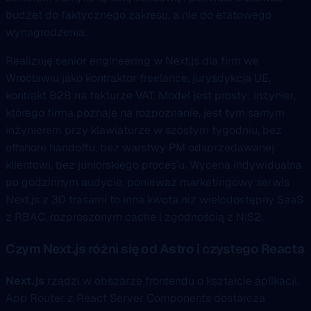
budżet do faktycznego zakresu, a nie do etatowego
wynagrodzenia.
Realizuję senior engineering w Next.js dla firm we
Wrocławiu jako kontraktor freelance, jurysdykcja UE,
kontrakt B2B na fakturze VAT. Model jest prosty: inżynier,
którego firma poznaje na rozpoznanie, jest tym samym
inżynierem przy klawiaturze w szóstym tygodniu, bez
offshore handoffu, bez warstwy PM odsprzedawanej
klientowi, bez juniorskiego proces’u. Wycena indywidualna
po godzinnym audycie, ponieważ marketingowy serwis
Next.js z 30 trasami to inna kwota niż wielodostępny SaaS
z RBAC, rozproszonym cache i zgodnością z NIS2.
Czym Next.js różni się od Astro i czystego Reacta
Next.js
rządzi w obszarze frontendu o kształcie aplikacji.
App Router z React Server Components dostarcza