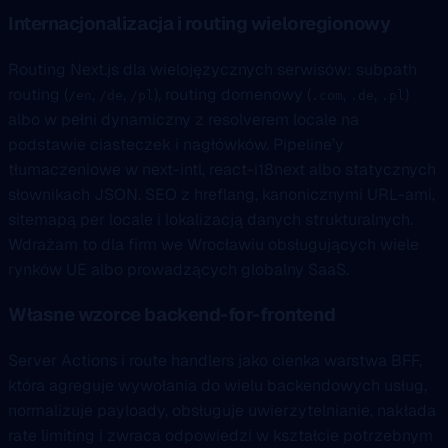
Internacjonalizacja i routing wieloregionowy
Routing Next.js dla wielojęzycznych serwisów: subpath
routing (
,
,
), routing domenowy (
,
,
)
/en
/de
/pl
.com
.de
.pl
albo w pełni dynamiczny z resolverem locale na
podstawie ciasteczek i nagłówków. Pipeline’y
tłumaczeniowe w next-intl, react-i18next albo statycznych
słownikach JSON. SEO z hreflang, kanonicznymi URL-ami,
sitemapą per locale i lokalizacją danych strukturalnych.
Wdrażam to dla firm we Wrocławiu obsługujących wiele
rynków UE albo prowadzących globalny SaaS.
Własne wzorce backend-for-frontend
Server Actions i route handlers jako cienka warstwa BFF,
która agreguje wywołania do wielu backendowych usług,
normalizuje payloady, obsługuje uwierzytelnianie, nakłada
rate limiting i zwraca odpowiedzi w kształcie potrzebnym