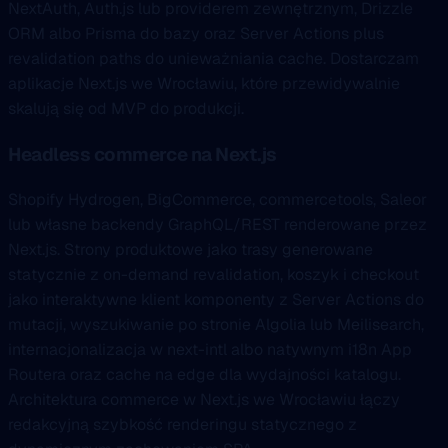
NextAuth, Auth.js lub providerem zewnętrznym, Drizzle
ORM albo Prisma do bazy oraz Server Actions plus
revalidation paths do unieważniania cache. Dostarczam
aplikacje Next.js we Wrocławiu, które przewidywalnie
skalują się od MVP do produkcji.
Headless commerce na Next.js
Shopify Hydrogen, BigCommerce, commercetools, Saleor
lub własne backendy GraphQL/REST renderowane przez
Next.js. Strony produktowe jako trasy generowane
statycznie z on-demand revalidation, koszyk i checkout
jako interaktywne klient komponenty z Server Actions do
mutacji, wyszukiwanie po stronie Algolia lub Meilisearch,
internacjonalizacja w next-intl albo natywnym i18n App
Routera oraz cache na edge dla wydajności katalogu.
Architektura commerce w Next.js we Wrocławiu łączy
redakcyjną szybkość renderingu statycznego z