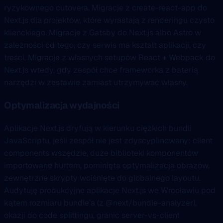
ryzykownego cutovera. Migracje z create-react-app do
Next.js dla projektów, które wyrastają z renderingu czysto
klienckiego. Migracje z Gatsby do Next.js albo Astro w
zależności od tego, czy serwis ma kształt aplikacji, czy
treści. Migracje z własnych setupów React + Webpack do
Next.js wtedy, gdy zespół chce frameworka z baterią
narzędzi w zestawie zamiast utrzymywać własny.
Optymalizacja wydajności
Aplikacje Next.js dryfują w kierunku ciężkich bundli
JavaScriptu, jeśli zespół nie jest zdyscyplinowany: client
components wszędzie, duże biblioteki komponentów
importowane hurtem, pominięta optymalizacja obrazów,
zewnętrzne skrypty wciśnięte do globalnego layoutu.
Audytuję produkcyjne aplikacje Next.js we Wrocławiu pod
kątem rozmiaru bundle’a (z @next/bundle-analyzer),
okazji do code splittingu, granic server-vs-client