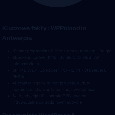
Kluczowe fakty : WPPoland in
Antwerpia
1
Senior programista PHP dla firm w Antwerpii, Belgia
2
Backend Laravel 11/12 i Symfony 7.x, REST API,
microservices
3
PHP 8.3/8.4, Composer, PSR-12, PHPStan level 8,
PHPUnit
4
Refaktor legacy, migracje wersji, audyty
bezpieczenstwa, optymalizacja wydajnosci
5
Jurysdykcja UE, kontrakt B2B, wycena
indywidualna po godzinnym audycie