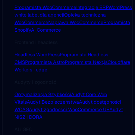
Programista WooCommerce
Integracje ERP
WordPress
white label dla agencji
Opieka techniczna
WooCommerce
Naprawa WooCommerce
Programista
Shopify
AI Commerce
Frontend i headless
Headless WordPress
Programista Headless
CMS
Programista Astro
Programista Next.js
Cloudflare
Workers i edge
Audyty i zgodność
Optymalizacja Szybkości
Audyt Core Web
Vitals
Audyt Bezpieczeństwa
Audyt dostępności
WCAG
Audyt zgodności WooCommerce UE
Audyt
NIS2 i DORA
AI i GEO