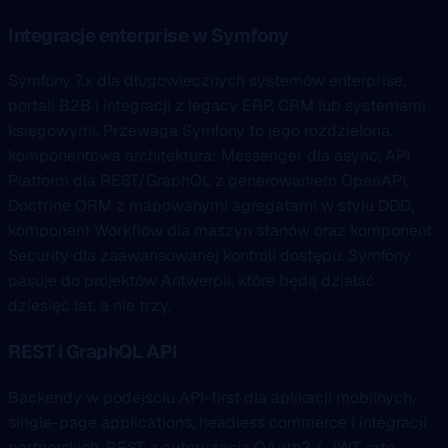
Integracje enterprise w Symfony
Symfony 7.x dla długowiecznych systemów enterprise,
portali B2B i integracji z legacy ERP, CRM lub systemami
księgowymi. Przewaga Symfony to jego rozdzielona,
komponentowa architektura: Messenger dla async, API
Platform dla REST/GraphQL z generowaniem OpenAPI,
Doctrine ORM z mapowanymi agregatami w stylu DDD,
komponent Workflow dla maszyn stanów oraz komponent
Security dla zaawansowanej kontroli dostępu. Symfony
pasuje do projektów Antwerpii, które będą działać
dziesięć lat, a nie trzy.
REST i GraphQL API
Backendy w podejściu API-first dla aplikacji mobilnych,
single-page applications, headless commerce i integracji
partnerskich. REST z autoryzacją OAuth2 / JWT, rate