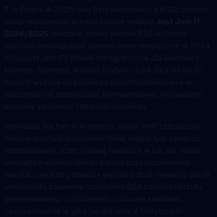
IT w Polsce w 2025 roku było seniorskich, a 60,12 procent
pracy realizowano w pełni zdalnie według
Just Join IT
2024/2025
. Mediana stawki seniora B2B w Polsce
wyniosła indywidualna wycena netto miesięcznie w 2024
roku (Just Join IT). Stawki transgraniczne dla klientów z
Niemiec, Norwegii, Wielkiej Brytanii i USA są o 30 do 80
procent wyższe od polskiego poziomu odniesienia w
zależności od specjalizacji frameworkowej, wymaganej
postawy zgodności i długości kontraktu.
Implikacja dla firm w Antwerpii: senior PHP zatrudniony
lokalnie kosztuje godzinowo mniej więcej tyle samo, co
kontraktowany przez umowę freelance w UE, ale model
kontraktu freelancerskiego pomija czas oczekiwania
rekrutacyjny (który obecnie wynosi 3 do 6 miesięcy dla ról
seniorskich), zapewnia rozliczenia B2B zamiast narzutu
pełnoetatowego zatrudnienia i pozwala skalować
zaangażowanie w górę i w dół wraz z faktycznym