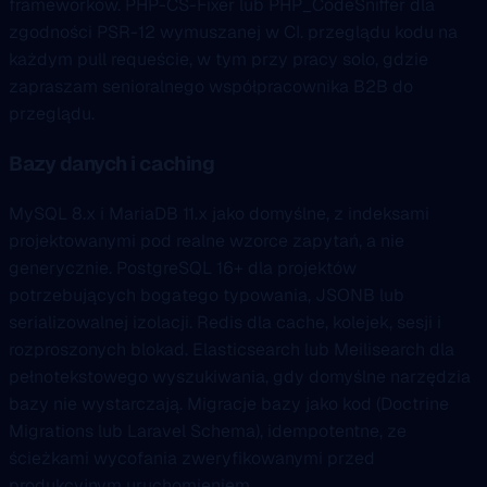
frameworków. PHP-CS-Fixer lub PHP_CodeSniffer dla
zgodności PSR-12 wymuszanej w CI. przeglądu kodu na
każdym pull requeście, w tym przy pracy solo, gdzie
zapraszam senioralnego współpracownika B2B do
przeglądu.
Bazy danych i caching
MySQL 8.x i MariaDB 11.x jako domyślne, z indeksami
projektowanymi pod realne wzorce zapytań, a nie
generycznie. PostgreSQL 16+ dla projektów
potrzebujących bogatego typowania, JSONB lub
serializowalnej izolacji. Redis dla cache, kolejek, sesji i
rozproszonych blokad. Elasticsearch lub Meilisearch dla
pełnotekstowego wyszukiwania, gdy domyślne narzędzia
bazy nie wystarczają. Migracje bazy jako kod (Doctrine
Migrations lub Laravel Schema), idempotentne, ze
ścieżkami wycofania zweryfikowanymi przed
produkcyjnym uruchomieniem.