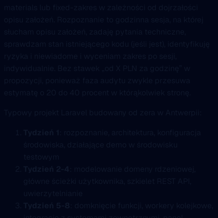
materials lub fixed-zakres w zależności od dojrzałości
opisu założeń. Rozpoznanie to godzinna sesja, na której
słucham opisu założeń, zadaję pytania techniczne,
sprawdzam stan istniejącego kodu (jeśli jest), identyfikuję
ryzyka i niewiadome i wyceniam zakres po sesji,
indywidualnie. Bez stawek „od X PLN za godzinę” w
propozycji, ponieważ faza audytu zwykle przesuwa
estymatę o 20 do 40 procent w którąkolwiek stronę.
Typowy projekt Laravel budowany od zera w Antwerpii:
Tydzień 1
: rozpoznanie, architektura, konfiguracja
środowiska, działające demo w środowisku
testowym
Tydzień 2-4
: modelowanie domeny rdzeniowej,
główne ścieżki użytkownika, szkielet REST API,
uwierzytelnianie
Tydzień 5-8
: domknięcie funkcji, workery kolejkowe,
integracje z systemami zewnętrznymi, panel