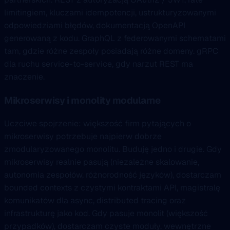
limitingiem, kluczami idempotencji, ustrukturyzowanymi
odpowiedziami błędów, dokumentacją OpenAPI
generowaną z kodu. GraphQL z federowanymi schematami
tam, gdzie różne zespoły posiadają różne domeny. gRPC
dla ruchu service-to-service, gdy narzut REST ma
znaczenie.
Mikroserwisy i monolity modularne
Uczciwe spojrzenie: większość firm pytających o
mikroserwisy potrzebuje najpierw dobrze
zmodularyzowanego monolitu. Buduję jedno i drugie. Gdy
mikroserwisy realnie pasują (niezależne skalowanie,
autonomia zespołów, różnorodność języków), dostarczam
bounded contexts z czystymi kontraktami API, magistralę
komunikatów dla async, distributed tracing oraz
infrastrukturę jako kod. Gdy pasuje monolit (większość
przypadków), dostarczam czyste moduły, wewnętrzne