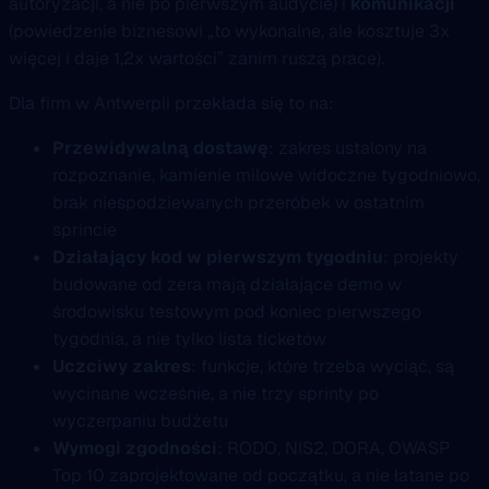
autoryzacji, a nie po pierwszym audycie) i
komunikacji
(powiedzenie biznesowi „to wykonalne, ale kosztuje 3x
więcej i daje 1,2x wartości” zanim ruszą prace).
Dla firm w Antwerpii przekłada się to na:
Przewidywalną dostawę
: zakres ustalony na
rozpoznanie, kamienie milowe widoczne tygodniowo,
brak niespodziewanych przeróbek w ostatnim
sprincie
Działający kod w pierwszym tygodniu
: projekty
budowane od zera mają działające demo w
środowisku testowym pod koniec pierwszego
tygodnia, a nie tylko lista ticketów
Uczciwy zakres
: funkcje, które trzeba wyciąć, są
wycinane wcześnie, a nie trzy sprinty po
wyczerpaniu budżetu
Wymogi zgodności
: RODO, NIS2, DORA, OWASP
Top 10 zaprojektowane od początku, a nie łatane po