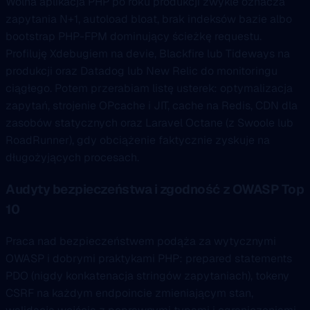
Wolna aplikacja PHP po roku produkcji zwykle oznacza
zapytania N+1, autoload bloat, brak indeksów bazie albo
bootstrap PHP-FPM dominujący ścieżkę requestu.
Profiluję Xdebugiem na devie, Blackfire lub Tideways na
produkcji oraz Datadog lub New Relic do monitoringu
ciągłego. Potem przerabiam listę usterek: optymalizacja
zapytań, strojenie OPcache i JIT, cache na Redis, CDN dla
zasobów statycznych oraz Laravel Octane (z Swoole lub
RoadRunner), gdy obciążenie faktycznie zyskuje na
długożyjących procesach.
Audyty bezpieczeństwa i zgodność z OWASP Top
10
Praca nad bezpieczeństwem podąża za wytycznymi
OWASP i dobrymi praktykami PHP: prepared statements
PDO (nigdy konkatenacja stringów zapytaniach), tokeny
CSRF na każdym endpoincie zmieniającym stan,