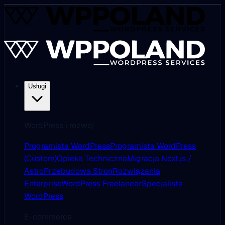
Usługi
WordPress i rozwój
Programista WordPress
Programista WordPress
(Custom)
Opieka Techniczna
Migracja Next.js /
Astro
Przebudowa Stron
Rozwiązania
Enterprise
WordPress Freelancer
Specjalista
WordPress
E-commerce