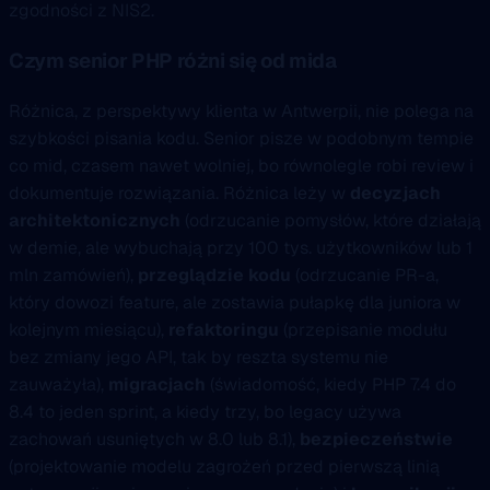
zgodności z NIS2.
Czym senior PHP różni się od mida
Różnica, z perspektywy klienta w Antwerpii, nie polega na
szybkości pisania kodu. Senior pisze w podobnym tempie
co mid, czasem nawet wolniej, bo równolegle robi review i
dokumentuje rozwiązania. Różnica leży w
decyzjach
architektonicznych
(odrzucanie pomysłów, które działają
w demie, ale wybuchają przy 100 tys. użytkowników lub 1
mln zamówień),
przeglądzie kodu
(odrzucanie PR-a,
który dowozi feature, ale zostawia pułapkę dla juniora w
kolejnym miesiącu),
refaktoringu
(przepisanie modułu
bez zmiany jego API, tak by reszta systemu nie
zauważyła),
migracjach
(świadomość, kiedy PHP 7.4 do
8.4 to jeden sprint, a kiedy trzy, bo legacy używa
zachowań usuniętych w 8.0 lub 8.1),
bezpieczeństwie
(projektowanie modelu zagrożeń przed pierwszą linią