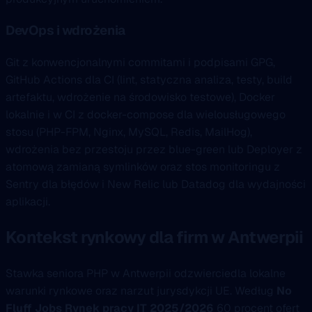
DevOps i wdrożenia
Git z konwencjonalnymi commitami i podpisami GPG,
GitHub Actions dla CI (lint, statyczna analiza, testy, build
artefaktu, wdrożenie na środowisko testowe), Docker
lokalnie i w CI z docker-compose dla wielousługowego
stosu (PHP-FPM, Nginx, MySQL, Redis, MailHog),
wdrożenia bez przestoju przez blue-green lub Deployer z
atomową zamianą symlinków oraz stos monitoringu z
Sentry dla błędów i New Relic lub Datadog dla wydajności
aplikacji.
Kontekst rynkowy dla firm w Antwerpii
Stawka seniora PHP w Antwerpii odzwierciedla lokalne
warunki rynkowe oraz narzut jurysdykcji UE. Według
No
Fluff Jobs Rynek pracy IT 2025/2026
60 procent ofert