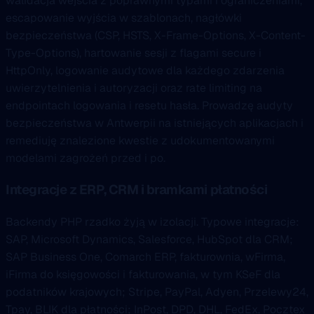
walidacja wejścia z poprawnymi typami i ograniczeniami,
escapowanie wyjścia w szablonach, nagłówki
bezpieczeństwa (CSP, HSTS, X-Frame-Options, X-Content-
Type-Options), hartowanie sesji z flagami secure i
HttpOnly, logowanie audytowe dla każdego zdarzenia
uwierzytelnienia i autoryzacji oraz rate limiting na
endpointach logowania i resetu hasła. Prowadzę audyty
bezpieczeństwa w Antwerpii na istniejących aplikacjach i
remediuję znalezione kwestie z udokumentowanymi
modelami zagrożeń przed i po.
Integracje z ERP, CRM i bramkami płatności
Backendy PHP rzadko żyją w izolacji. Typowe integracje:
SAP, Microsoft Dynamics, Salesforce, HubSpot dla CRM;
SAP Business One, Comarch ERP, fakturownia, wFirma,
iFirma do księgowości i fakturowania, w tym KSeF dla
podatników krajowych; Stripe, PayPal, Adyen, Przelewy24,
Tpay, BLIK dla płatności; InPost, DPD, DHL, FedEx, Pocztex