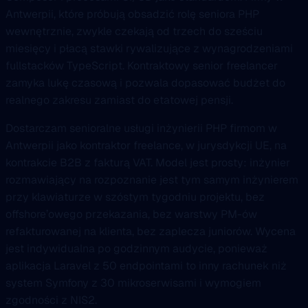
Antwerpii, które próbują obsadzić rolę seniora PHP
wewnętrznie, zwykle czekają od trzech do sześciu
miesięcy i płacą stawki rywalizujące z wynagrodzeniami
fullstacków TypeScript. Kontraktowy senior freelancer
zamyka lukę czasową i pozwala dopasować budżet do
realnego zakresu zamiast do etatowej pensji.
Dostarczam senioralne usługi inżynierii PHP firmom w
Antwerpii jako kontraktor freelance, w jurysdykcji UE, na
kontrakcie B2B z fakturą VAT. Model jest prosty: inżynier
rozmawiający na rozpoznanie jest tym samym inżynierem
przy klawiaturze w szóstym tygodniu projektu, bez
offshore’owego przekazania, bez warstwy PM-ów
refakturowanej na klienta, bez zaplecza juniorów. Wycena
jest indywidualna po godzinnym audycie, ponieważ
aplikacja Laravel z 50 endpointami to inny rachunek niż
system Symfony z 30 mikroserwisami i wymogiem
zgodności z NIS2.