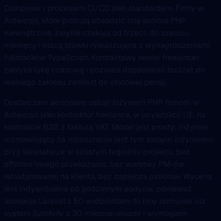
Composer i procesami CI/CD jako standardem. Firmy w
Antwerpii, które próbują obsadzić rolę seniora PHP
wewnętrznie, zwykle czekają od trzech do sześciu
miesięcy i płacą stawki rywalizujące z wynagrodzeniami
fullstacków TypeScript. Kontraktowy senior freelancer
zamyka lukę czasową i pozwala dopasować budżet do
realnego zakresu zamiast do etatowej pensji.
Dostarczam senioralne usługi inżynierii PHP firmom w
Antwerpii jako kontraktor freelance, w jurysdykcji UE, na
kontrakcie B2B z fakturą VAT. Model jest prosty: inżynier
rozmawiający na rozpoznanie jest tym samym inżynierem
przy klawiaturze w szóstym tygodniu projektu, bez
offshore’owego przekazania, bez warstwy PM-ów
refakturowanej na klienta, bez zaplecza juniorów. Wycena
jest indywidualna po godzinnym audycie, ponieważ
aplikacja Laravel z 50 endpointami to inny rachunek niż
system Symfony z 30 mikroserwisami i wymogiem