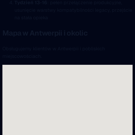
Tydzień 13-16
: pełen przełączenie produkcyjne,
usunięcie warstwy kompatybilności legacy, przejście
na stała opieka
Mapa w Antwerpii i okolic
Obsługujemy klientów w Antwerpii i pobliskich
miejscowościach.