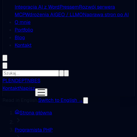
Integracja AI z WordPressem
Rozwój serwera
MCP
Wdrożenia AI
GEO / LLMO
Naprawa stron po AI
O mnie
Portfolio
Blog
Kontakt
PL
EN
DE
PT
NB
ES
Kontakt
Napisz
Read in English.
Switch to English →
Strona główna
Programista PHP