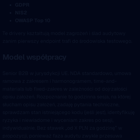
GDPR
NIS2
OWASP Top 10
Te drivery kształtują model zagrożeń i ślad audytowy
zanim pierwszy endpoint trafi do środowiska testowego.
Model współpracy
Senior B2B w jurysdykcji UE. NDA standardowo, umowa
ramowa z zakresem i harmonogramem, time-and-
materials lub fixed-zakres w zależności od dojrzałości
opisu założeń. Rozpoznanie to godzinna sesja, na której
słucham opisu założeń, zadaję pytania techniczne,
sprawdzam stan istniejącego kodu (jeśli jest), identyfikuję
ryzyka i niewiadome i wyceniam zakres po sesji,
indywidualnie. Bez stawek „od X PLN za godzinę” w
propozycji, ponieważ faza audytu zwykle przesuwa