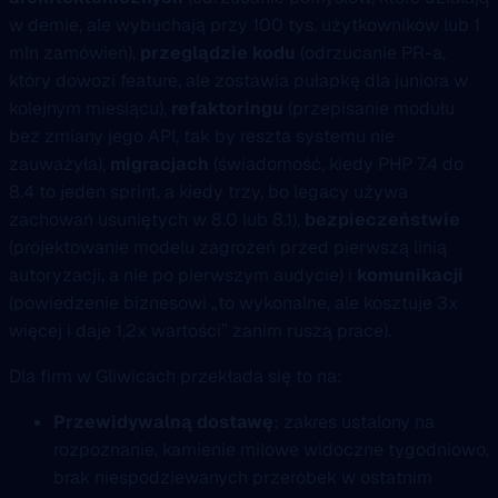
w demie, ale wybuchają przy 100 tys. użytkowników lub 1
mln zamówień),
przeglądzie kodu
(odrzucanie PR-a,
który dowozi feature, ale zostawia pułapkę dla juniora w
kolejnym miesiącu),
refaktoringu
(przepisanie modułu
bez zmiany jego API, tak by reszta systemu nie
zauważyła),
migracjach
(świadomość, kiedy PHP 7.4 do
8.4 to jeden sprint, a kiedy trzy, bo legacy używa
zachowań usuniętych w 8.0 lub 8.1),
bezpieczeństwie
(projektowanie modelu zagrożeń przed pierwszą linią
autoryzacji, a nie po pierwszym audycie) i
komunikacji
(powiedzenie biznesowi „to wykonalne, ale kosztuje 3x
więcej i daje 1,2x wartości” zanim ruszą prace).
Dla firm w Gliwicach przekłada się to na:
Przewidywalną dostawę
: zakres ustalony na
rozpoznanie, kamienie milowe widoczne tygodniowo,
brak niespodziewanych przeróbek w ostatnim