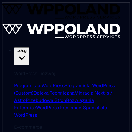
Usługi
WordPress i rozwój
Programista WordPress
Programista WordPress
(Custom)
Opieka Techniczna
Migracja Next.js /
Astro
Przebudowa Stron
Rozwiązania
Enterprise
WordPress Freelancer
Specjalista
WordPress
E-commerce