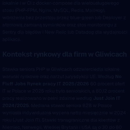
lokalnie i w CI z docker-compose dla wielousługowego
stosu (PHP-FPM, Nginx, MySQL, Redis, MailHog),
wdrożenia bez przestoju przez blue-green lub Deployer z
atomową zamianą symlinków oraz stos monitoringu z
Sentry dla błędów i New Relic lub Datadog dla wydajności
aplikacji.
Kontekst rynkowy dla firm w Gliwicach
Stawka seniora PHP w Gliwicach odzwierciedla lokalne
warunki rynkowe oraz narzut jurysdykcji UE. Według
No
Fluff Jobs Rynek pracy IT 2025/2026
60 procent ofert
IT w Polsce w 2025 roku było seniorskich, a 60,12 procent
pracy realizowano w pełni zdalnie według
Just Join IT
2024/2025
. Mediana stawki seniora B2B w Polsce
wyniosła indywidualna wycena netto miesięcznie w 2024
roku (Just Join IT). Stawki transgraniczne dla klientów z
Niemiec, Norwegii, Wielkiej Brytanii i USA są o 30 do 80