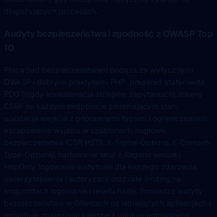
długożyjących procesach.
Audyty bezpieczeństwa i zgodność z OWASP Top
10
Praca nad bezpieczeństwem podąża za wytycznymi
OWASP i dobrymi praktykami PHP: prepared statements
PDO (nigdy konkatenacja stringów zapytaniach), tokeny
CSRF na każdym endpoincie zmieniającym stan,
walidacja wejścia z poprawnymi typami i ograniczeniami,
escapowanie wyjścia w szablonach, nagłówki
bezpieczeństwa (CSP, HSTS, X-Frame-Options, X-Content-
Type-Options), hartowanie sesji z flagami secure i
HttpOnly, logowanie audytowe dla każdego zdarzenia
uwierzytelnienia i autoryzacji oraz rate limiting na
endpointach logowania i resetu hasła. Prowadzę audyty
bezpieczeństwa w Gliwicach na istniejących aplikacjach i
remediuję znalezione kwestie z udokumentowanymi