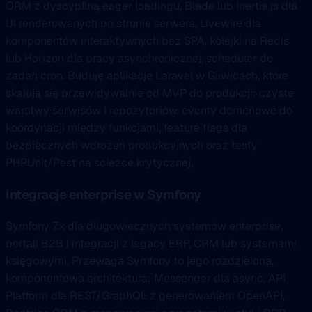
ORM z dyscypliną eager loadingu, Blade lub Inertia.js dla
UI renderowanych po stronie serwera, Livewire dla
komponentów interaktywnych bez SPA, kolejki na Redis
lub Horizon dla pracy asynchronicznej, scheduler do
zadań cron. Buduję aplikacje Laravel w Gliwicach, które
skalują się przewidywalnie od MVP do produkcji: czyste
warstwy serwisów i repozytoriów, eventy domenowe do
koordynacji między funkcjami, feature flags dla
bezpiecznych wdrożeń produkcyjnych oraz testy
PHPUnit/Pest na ścieżce krytycznej.
Integracje enterprise w Symfony
Symfony 7.x dla długowiecznych systemów enterprise,
portali B2B i integracji z legacy ERP, CRM lub systemami
księgowymi. Przewaga Symfony to jego rozdzielona,
komponentowa architektura: Messenger dla async, API
Platform dla REST/GraphQL z generowaniem OpenAPI,