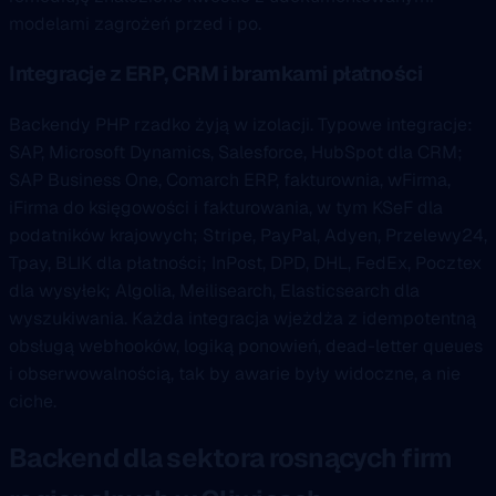
modelami zagrożeń przed i po.
Integracje z ERP, CRM i bramkami płatności
Backendy PHP rzadko żyją w izolacji. Typowe integracje:
SAP, Microsoft Dynamics, Salesforce, HubSpot dla CRM;
SAP Business One, Comarch ERP, fakturownia, wFirma,
iFirma do księgowości i fakturowania, w tym KSeF dla
podatników krajowych; Stripe, PayPal, Adyen, Przelewy24,
Tpay, BLIK dla płatności; InPost, DPD, DHL, FedEx, Pocztex
dla wysyłek; Algolia, Meilisearch, Elasticsearch dla
wyszukiwania. Każda integracja wjeżdża z idempotentną
obsługą webhooków, logiką ponowień, dead-letter queues
i obserwowalnością, tak by awarie były widoczne, a nie
ciche.
Backend dla sektora rosnących firm