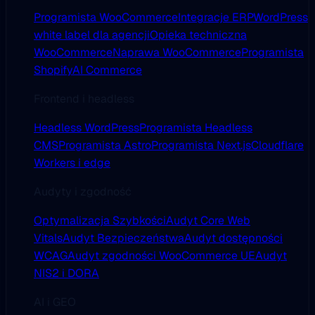
Programista WooCommerce
Integracje ERP
WordPress
white label dla agencji
Opieka techniczna
WooCommerce
Naprawa WooCommerce
Programista
Shopify
AI Commerce
Frontend i headless
Headless WordPress
Programista Headless
CMS
Programista Astro
Programista Next.js
Cloudflare
Workers i edge
Audyty i zgodność
Optymalizacja Szybkości
Audyt Core Web
Vitals
Audyt Bezpieczeństwa
Audyt dostępności
WCAG
Audyt zgodności WooCommerce UE
Audyt
NIS2 i DORA
AI i GEO