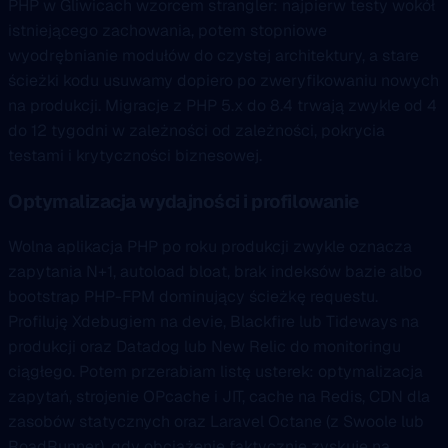
PHP w Gliwicach wzorcem strangler: najpierw testy wokół
istniejącego zachowania, potem stopniowe
wyodrębnianie modułów do czystej architektury, a stare
ścieżki kodu usuwamy dopiero po zweryfikowaniu nowych
na produkcji. Migracje z PHP 5.x do 8.4 trwają zwykle od 4
do 12 tygodni w zależności od zależności, pokrycia
testami i krytyczności biznesowej.
Optymalizacja wydajności i profilowanie
Wolna aplikacja PHP po roku produkcji zwykle oznacza
zapytania N+1, autoload bloat, brak indeksów bazie albo
bootstrap PHP-FPM dominujący ścieżkę requestu.
Profiluję Xdebugiem na devie, Blackfire lub Tideways na
produkcji oraz Datadog lub New Relic do monitoringu
ciągłego. Potem przerabiam listę usterek: optymalizacja
zapytań, strojenie OPcache i JIT, cache na Redis, CDN dla
zasobów statycznych oraz Laravel Octane (z Swoole lub
RoadRunner), gdy obciążenie faktycznie zyskuje na