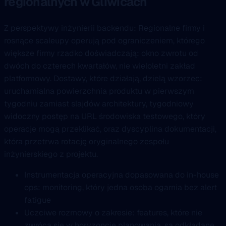
regionalnych w Gliwicach
Z perspektywy inżynierii backendu: Regionalne firmy i
rosnące scaleupy operują pod ograniczeniem, którego
większe firmy rzadko doświadczają: okno zwrotu od
dwóch do czterech kwartałów, nie wieloletni zakład
platformowy. Dostawy, które działają, dzielą wzorzec:
uruchamialna powierzchnia produktu w pierwszym
tygodniu zamiast slajdów architektury, tygodniowy
widoczny postęp na URL środowiska testowego, który
operacje mogą przeklikać, oraz dyscyplina dokumentacji,
która przetrwa rotację oryginalnego zespołu
inżynierskiego z projektu.
Instrumentacja operacyjna dopasowana do in-house
ops: monitoring, który jedna osoba ogarnia bez alert
fatigue
Uczciwe rozmowy o zakresie: features, które nie
zwrócą się w horyzoncie planowania, są odkładane,