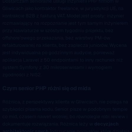
Dostarczam senioralne usługi inżynierii PHP firmom w
Gliwicach jako kontraktor freelance, w jurysdykcji UE, na
kontrakcie B2B z fakturą VAT. Model jest prosty: inżynier
rozmawiający na rozpoznanie jest tym samym inżynierem
przy klawiaturze w szóstym tygodniu projektu, bez
offshore’owego przekazania, bez warstwy PM-ów
refakturowanej na klienta, bez zaplecza juniorów. Wycena
jest indywidualna po godzinnym audycie, ponieważ
aplikacja Laravel z 50 endpointami to inny rachunek niż
system Symfony z 30 mikroserwisami i wymogiem
zgodności z NIS2.
Czym senior PHP różni się od mida
Różnica, z perspektywy klienta w Gliwicach, nie polega na
szybkości pisania kodu. Senior pisze w podobnym tempie
co mid, czasem nawet wolniej, bo równolegle robi review i
dokumentuje rozwiązania. Różnica leży w
decyzjach
architektonicznych
(odrzucanie pomysłów, które działają