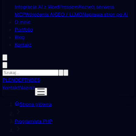
Integracja AI z WordPressem
Rozwój serwera
MCP
Wdrożenia AI
GEO / LLMO
Naprawa stron po AI
O mnie
Portfolio
Blog
Kontakt
PL
EN
DE
PT
NB
ES
Kontakt
Napisz
Strona główna
Programista PHP