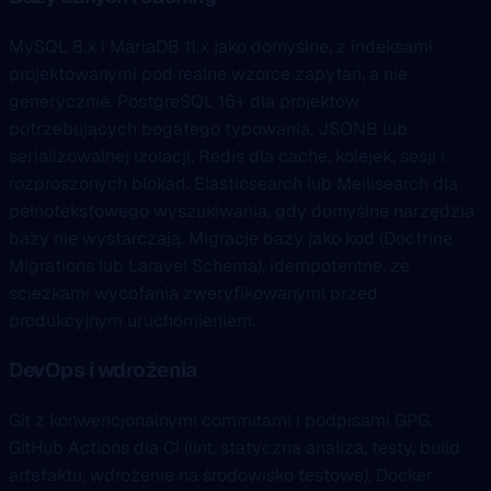
MySQL 8.x i MariaDB 11.x jako domyślne, z indeksami
projektowanymi pod realne wzorce zapytań, a nie
generycznie. PostgreSQL 16+ dla projektów
potrzebujących bogatego typowania, JSONB lub
serializowalnej izolacji. Redis dla cache, kolejek, sesji i
rozproszonych blokad. Elasticsearch lub Meilisearch dla
pełnotekstowego wyszukiwania, gdy domyślne narzędzia
bazy nie wystarczają. Migracje bazy jako kod (Doctrine
Migrations lub Laravel Schema), idempotentne, ze
ścieżkami wycofania zweryfikowanymi przed
produkcyjnym uruchomieniem.
DevOps i wdrożenia
Git z konwencjonalnymi commitami i podpisami GPG,
GitHub Actions dla CI (lint, statyczna analiza, testy, build
artefaktu, wdrożenie na środowisko testowe), Docker