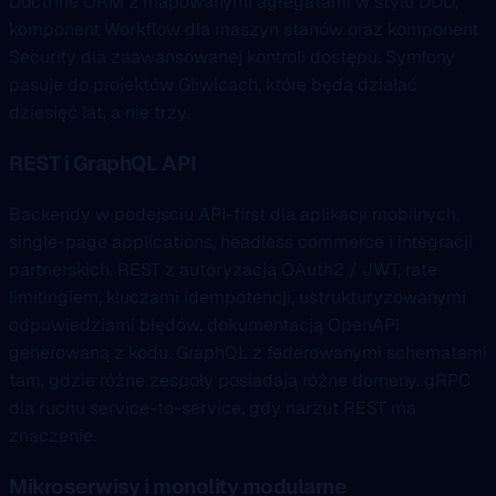
Doctrine ORM z mapowanymi agregatami w stylu DDD,
komponent Workflow dla maszyn stanów oraz komponent
Security dla zaawansowanej kontroli dostępu. Symfony
pasuje do projektów Gliwicach, które będą działać
dziesięć lat, a nie trzy.
REST i GraphQL API
Backendy w podejściu API-first dla aplikacji mobilnych,
single-page applications, headless commerce i integracji
partnerskich. REST z autoryzacją OAuth2 / JWT, rate
limitingiem, kluczami idempotencji, ustrukturyzowanymi
odpowiedziami błędów, dokumentacją OpenAPI
generowaną z kodu. GraphQL z federowanymi schematami
tam, gdzie różne zespoły posiadają różne domeny. gRPC
dla ruchu service-to-service, gdy narzut REST ma
znaczenie.
Mikroserwisy i monolity modularne