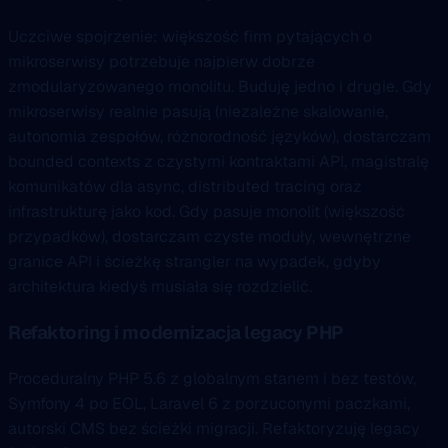
Uczciwe spojrzenie: większość firm pytających o
mikroserwisy potrzebuje najpierw dobrze
zmodularyzowanego monolitu. Buduję jedno i drugie. Gdy
mikroserwisy realnie pasują (niezależne skalowanie,
autonomia zespołów, różnorodność języków), dostarczam
bounded contexts z czystymi kontraktami API, magistralę
komunikatów dla async, distributed tracing oraz
infrastrukturę jako kod. Gdy pasuje monolit (większość
przypadków), dostarczam czyste moduły, wewnętrzne
granice API i ścieżkę strangler na wypadek, gdyby
architektura kiedyś musiała się rozdzielić.
Refaktoring i modernizacja legacy PHP
Proceduralny PHP 5.6 z globalnym stanem i bez testów,
Symfony 4 po EOL, Laravel 6 z porzuconymi paczkami,
autorski CMS bez ścieżki migracji. Refaktoryzuję legacy