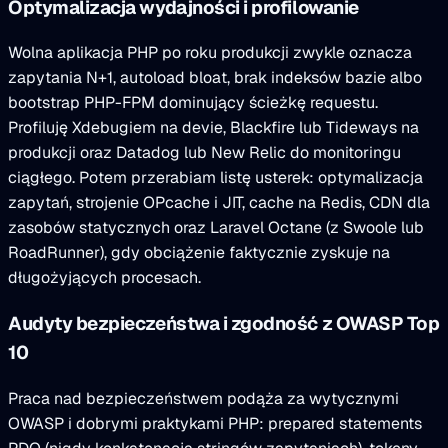
Optymalizacja wydajności i profilowanie
Wolna aplikacja PHP po roku produkcji zwykle oznacza
zapytania N+1, autoload bloat, brak indeksów bazie albo
bootstrap PHP-FPM dominujący ścieżkę requestu.
Profiluję Xdebugiem na devie, Blackfire lub Tideways na
produkcji oraz Datadog lub New Relic do monitoringu
ciągłego. Potem przerabiam listę usterek: optymalizacja
zapytań, strojenie OPcache i JIT, cache na Redis, CDN dla
zasobów statycznych oraz Laravel Octane (z Swoole lub
RoadRunner), gdy obciążenie faktycznie zyskuje na
długożyjących procesach.
Audyty bezpieczeństwa i zgodność z OWASP Top
10
Praca nad bezpieczeństwem podąża za wytycznymi
OWASP i dobrymi praktykami PHP: prepared statements