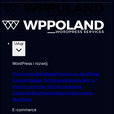
Usługi
WordPress i rozwój
Programista WordPress
Programista WordPress
(Custom)
Opieka Techniczna
Migracja Next.js /
Astro
Przebudowa Stron
Rozwiązania
Enterprise
WordPress Freelancer
Specjalista
WordPress
E-commerce