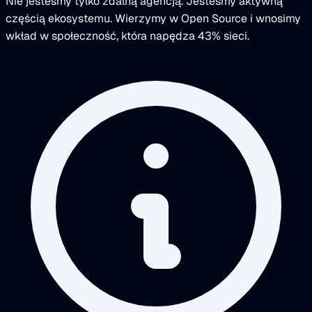
Nie jesteśmy tylko zdalną agencją. Jesteśmy aktywną
częścią ekosystemu. Wierzymy w Open Source i wnosimy
wkład w społeczność, która napędza 43% sieci.