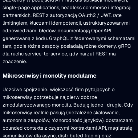
single-page applications, headless commerce i integracji
partnerskich. REST z autoryzacją OAuth2 / JWT, rate
limitingiem, kluczami idempotencji, ustrukturyzowanymi
odpowiedziami błędów, dokumentacją OpenAPI
generowaną z kodu. GraphQL z federowanymi schematami
tam, gdzie różne zespoły posiadają różne domeny. gRPC
dla ruchu service-to-service, gdy narzut REST ma
znaczenie.
Mikroserwisy i monolity modularne
Uczciwe spojrzenie: większość firm pytających o
mikroserwisy potrzebuje najpierw dobrze
zmodularyzowanego monolitu. Buduję jedno i drugie. Gdy
mikroserwisy realnie pasują (niezależne skalowanie,
autonomia zespołów, różnorodność języków), dostarczam
bounded contexts z czystymi kontraktami API, magistralę
komunikatów dla async, distributed tracing oraz