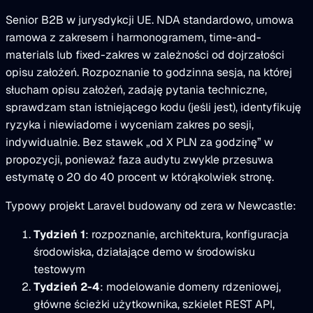
Senior B2B w jurysdykcji UE. NDA standardowo, umowa
ramowa z zakresem i harmonogramem, time-and-
materials lub fixed-zakres w zależności od dojrzałości
opisu założeń. Rozpoznanie to godzinna sesja, na której
słucham opisu założeń, zadaję pytania techniczne,
sprawdzam stan istniejącego kodu (jeśli jest), identyfikuję
ryzyka i niewiadome i wyceniam zakres po sesji,
indywidualnie. Bez stawek „od X PLN za godzinę” w
propozycji, ponieważ faza audytu zwykle przesuwa
estymatę o 20 do 40 procent w którąkolwiek stronę.
Typowy projekt Laravel budowany od zera w Newcastle:
Tydzień 1
: rozpoznanie, architektura, konfiguracja
środowiska, działające demo w środowisku
testowym
Tydzień 2-4
: modelowanie domeny rdzeniowej,
główne ścieżki użytkownika, szkielet REST API,