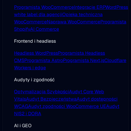
Programista WooCommerce
Integracje ERP
WordPress
white label dla agencji
Opieka techniczna
WooCommerce
Naprawa WooCommerce
Programista
Shopify
AI Commerce
Frontend i headless
Headless WordPress
Programista Headless
CMS
Programista Astro
Programista Next.js
Cloudflare
Workers i edge
Audyty i zgodność
Optymalizacja Szybkości
Audyt Core Web
Vitals
Audyt Bezpieczeństwa
Audyt dostępności
WCAG
Audyt zgodności WooCommerce UE
Audyt
NIS2 i DORA
AI i GEO