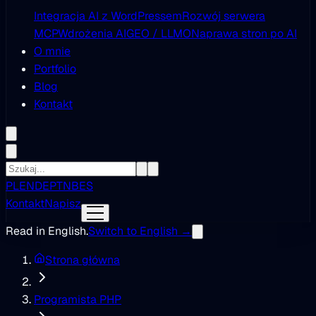
Integracja AI z WordPressem
Rozwój serwera
MCP
Wdrożenia AI
GEO / LLMO
Naprawa stron po AI
O mnie
Portfolio
Blog
Kontakt
PL
EN
DE
PT
NB
ES
Kontakt
Napisz
Read in English.
Switch to English →
Strona główna
Programista PHP