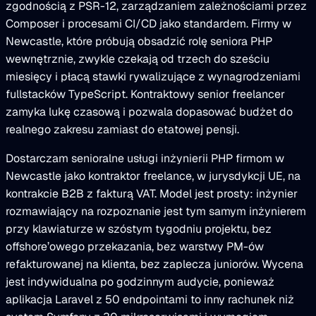
zgodnością z PSR-12, zarządzaniem zależnościami przez
Composer i procesami CI/CD jako standardem. Firmy w
Newcastle, które próbują obsadzić rolę seniora PHP
wewnętrznie, zwykle czekają od trzech do sześciu
miesięcy i płacą stawki rywalizujące z wynagrodzeniami
fullstacków TypeScript. Kontraktowy senior freelancer
zamyka lukę czasową i pozwala dopasować budżet do
realnego zakresu zamiast do etatowej pensji.
Dostarczam senioralne usługi inżynierii PHP firmom w
Newcastle jako kontraktor freelance, w jurysdykcji UE, na
kontrakcie B2B z fakturą VAT. Model jest prosty: inżynier
rozmawiający na rozpoznanie jest tym samym inżynierem
przy klawiaturze w szóstym tygodniu projektu, bez
offshore’owego przekazania, bez warstwy PM-ów
refakturowanej na klienta, bez zaplecza juniorów. Wycena
jest indywidualna po godzinnym audycie, ponieważ
aplikacja Laravel z 50 endpointami to inny rachunek niż