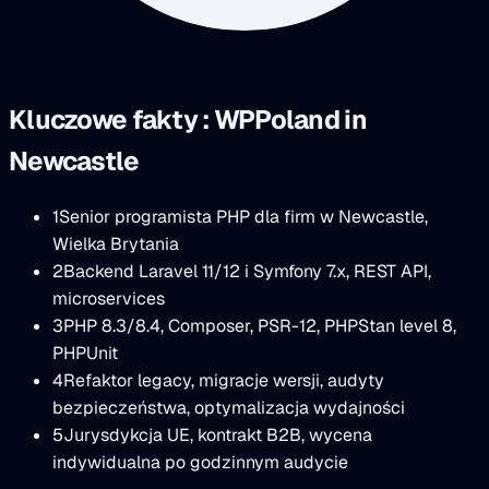
Kluczowe fakty : WPPoland in
Newcastle
1
Senior programista PHP dla firm w Newcastle,
Wielka Brytania
2
Backend Laravel 11/12 i Symfony 7.x, REST API,
microservices
3
PHP 8.3/8.4, Composer, PSR-12, PHPStan level 8,
PHPUnit
4
Refaktor legacy, migracje wersji, audyty
bezpieczeństwa, optymalizacja wydajności
5
Jurysdykcja UE, kontrakt B2B, wycena
indywidualna po godzinnym audycie