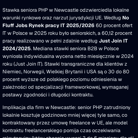
Stawka seniora PHP w Newcastle odzwierciedla lokalne
warunki rynkowe oraz narzut jurysdykcji UE. Według
No
Fluff Jobs Rynek pracy IT 2025/2026
60 procent ofert
IT w Polsce w 2025 roku było seniorskich, a 60,12 procent
pracy realizowano w pełni zdalnie według
Just Join IT
2024/2025
. Mediana stawki seniora B2B w Polsce
wyniosła indywidualna wycena netto miesięcznie w 2024
roku (Just Join IT). Stawki transgraniczne dla klientów z
Niemiec, Norwegii, Wielkiej Brytanii i USA są o 30 do 80
procent wyższe od polskiego poziomu odniesienia w
zależności od specjalizacji frameworkowej, wymaganej
postawy zgodności i długości kontraktu.
Implikacja dla firm w Newcastle: senior PHP zatrudniony
lokalnie kosztuje godzinowo mniej więcej tyle samo, co
kontraktowany przez umowę freelance w UE, ale model
kontraktu freelancerskiego pomija czas oczekiwania