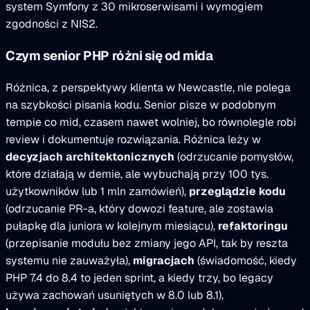
system Symfony z 30 mikroserwisami i wymogiem
zgodności z NIS2.
Czym senior PHP różni się od mida
Różnica, z perspektywy klienta w Newcastle, nie polega
na szybkości pisania kodu. Senior pisze w podobnym
tempie co mid, czasem nawet wolniej, bo równolegle robi
review i dokumentuje rozwiązania. Różnica leży w
decyzjach architektonicznych
(odrzucanie pomysłów,
które działają w demie, ale wybuchają przy 100 tys.
użytkowników lub 1 mln zamówień),
przeglądzie kodu
(odrzucanie PR-a, który dowozi feature, ale zostawia
pułapkę dla juniora w kolejnym miesiącu),
refaktoringu
(przepisanie modułu bez zmiany jego API, tak by reszta
systemu nie zauważyła),
migracjach
(świadomość, kiedy
PHP 7.4 do 8.4 to jeden sprint, a kiedy trzy, bo legacy
używa zachowań usuniętych w 8.0 lub 8.1),