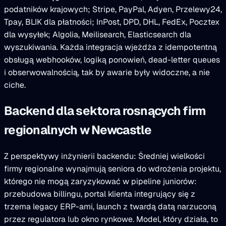
podatników krajowych; Stripe, PayPal, Adyen, Przelewy24,
Tpay, BLIK dla płatności; InPost, DPD, DHL, FedEx, Pocztex
dla wysyłek; Algolia, Meilisearch, Elasticsearch dla
wyszukiwania. Każda integracja wjeżdża z idempotentną
obsługą webhooków, logiką ponowień, dead-letter queues
i obserwowalnością, tak by awarie były widoczne, a nie
ciche.
Backend dla sektora rosnących firm
regionalnych w Newcastle
Z perspektywy inżynierii backendu: Średniej wielkości
firmy regionalne wynajmują seniora do wdrożenia projektu,
którego nie mogą zaryzykować w pipeline juniorów:
przebudowa billingu, portal klienta integrujący się z
trzema legacy ERP-ami, launch z twardą datą narzuconą
przez regulatora lub okno rynkowe. Model, który działa, to