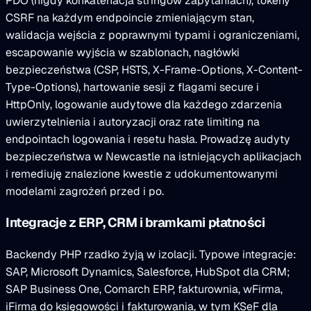
PDO (nigdy konkatenacja stringów zapytaniach), tokeny
CSRF na każdym endpoincie zmieniającym stan,
walidacja wejścia z poprawnymi typami i ograniczeniami,
escapowanie wyjścia w szablonach, nagłówki
bezpieczeństwa (CSP, HSTS, X-Frame-Options, X-Content-
Type-Options), hartowanie sesji z flagami secure i
HttpOnly, logowanie audytowe dla każdego zdarzenia
uwierzytelnienia i autoryzacji oraz rate limiting na
endpointach logowania i resetu hasła. Prowadzę audyty
bezpieczeństwa w Newcastle na istniejących aplikacjach
i remediuję znalezione kwestie z udokumentowanymi
modelami zagrożeń przed i po.
Integracje z ERP, CRM i bramkami płatności
Backendy PHP rzadko żyją w izolacji. Typowe integracje:
SAP, Microsoft Dynamics, Salesforce, HubSpot dla CRM;
SAP Business One, Comarch ERP, fakturownia, wFirma,
iFirma do księgowości i fakturowania, w tym KSeF dla