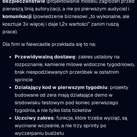
bezpieczeństwie
(projektowanie modelu zagrożeń przed
pierwszą linią autoryzacji, a nie po pierwszym audycie) i
komunikacji
(powiedzenie biznesowi „to wykonalne, ale
kosztuje 3x więcej i daje 1,2x wartości” zanim ruszą
prace).
Dla firm w Newcastle przekłada się to na:
Przewidywalną dostawę
: zakres ustalony na
rozpoznanie, kamienie milowe widoczne tygodniowo,
brak niespodziewanych przeróbek w ostatnim
sprincie
Działający kod w pierwszym tygodniu
: projekty
budowane od zera mają działające demo w
środowisku testowym pod koniec pierwszego
tygodnia, a nie tylko lista ticketów
Uczciwy zakres
: funkcje, które trzeba wyciąć, są
wycinane wcześnie, a nie trzy sprinty po
wyczerpaniu budżetu