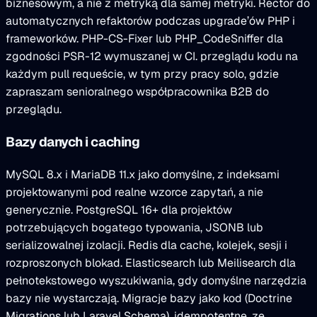
biznesowym, a nie z metryką dla samej metryki. Rector do
automatycznych refaktorów podczas upgrade’ów PHP i
frameworków. PHP-CS-Fixer lub PHP_CodeSniffer dla
zgodności PSR-12 wymuszanej w CI. przeglądu kodu na
każdym pull requeście, w tym przy pracy solo, gdzie
zapraszam senioralnego współpracownika B2B do
przeglądu.
Bazy danych i caching
MySQL 8.x i MariaDB 11.x jako domyślne, z indeksami
projektowanymi pod realne wzorce zapytań, a nie
generycznie. PostgreSQL 16+ dla projektów
potrzebujących bogatego typowania, JSONB lub
serializowalnej izolacji. Redis dla cache, kolejek, sesji i
rozproszonych blokad. Elasticsearch lub Meilisearch dla
pełnotekstowego wyszukiwania, gdy domyślne narzędzia
bazy nie wystarczają. Migracje bazy jako kod (Doctrine
Migrations lub Laravel Schema), idempotentne, ze