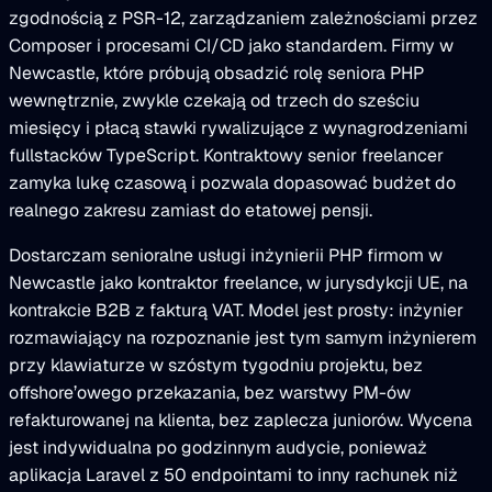
zgodnością z PSR-12, zarządzaniem zależnościami przez
Composer i procesami CI/CD jako standardem. Firmy w
Newcastle, które próbują obsadzić rolę seniora PHP
wewnętrznie, zwykle czekają od trzech do sześciu
miesięcy i płacą stawki rywalizujące z wynagrodzeniami
fullstacków TypeScript. Kontraktowy senior freelancer
zamyka lukę czasową i pozwala dopasować budżet do
realnego zakresu zamiast do etatowej pensji.
Dostarczam senioralne usługi inżynierii PHP firmom w
Newcastle jako kontraktor freelance, w jurysdykcji UE, na
kontrakcie B2B z fakturą VAT. Model jest prosty: inżynier
rozmawiający na rozpoznanie jest tym samym inżynierem
przy klawiaturze w szóstym tygodniu projektu, bez
offshore’owego przekazania, bez warstwy PM-ów
refakturowanej na klienta, bez zaplecza juniorów. Wycena
jest indywidualna po godzinnym audycie, ponieważ
aplikacja Laravel z 50 endpointami to inny rachunek niż