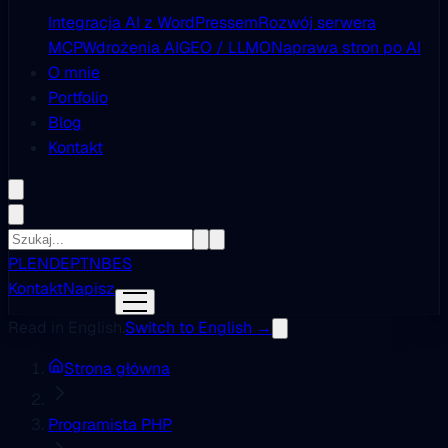
Integracja AI z WordPressem
Rozwój serwera
MCP
Wdrożenia AI
GEO / LLMO
Naprawa stron po AI
O mnie
Portfolio
Blog
Kontakt
PL
EN
DE
PT
NB
ES
Kontakt
Napisz
Read in English.
Switch to English →
Strona główna
Programista PHP