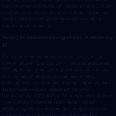
zapytań, strojenie OPcache i JIT, cache na Redis, CDN dla
zasobów statycznych oraz Laravel Octane (z Swoole lub
RoadRunner), gdy obciążenie faktycznie zyskuje na
długożyjących procesach.
Audyty bezpieczeństwa i zgodność z OWASP Top
10
Praca nad bezpieczeństwem podąża za wytycznymi
OWASP i dobrymi praktykami PHP: prepared statements
PDO (nigdy konkatenacja stringów zapytaniach), tokeny
CSRF na każdym endpoincie zmieniającym stan,
walidacja wejścia z poprawnymi typami i ograniczeniami,
escapowanie wyjścia w szablonach, nagłówki
bezpieczeństwa (CSP, HSTS, X-Frame-Options, X-Content-
Type-Options), hartowanie sesji z flagami secure i
HttpOnly, logowanie audytowe dla każdego zdarzenia
uwierzytelnienia i autoryzacji oraz rate limiting na