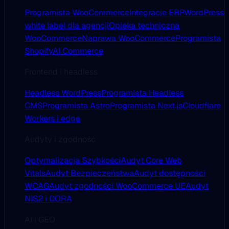
Programista WooCommerce
Integracje ERP
WordPress
white label dla agencji
Opieka techniczna
WooCommerce
Naprawa WooCommerce
Programista
Shopify
AI Commerce
Frontend i headless
Headless WordPress
Programista Headless
CMS
Programista Astro
Programista Next.js
Cloudflare
Workers i edge
Audyty i zgodność
Optymalizacja Szybkości
Audyt Core Web
Vitals
Audyt Bezpieczeństwa
Audyt dostępności
WCAG
Audyt zgodności WooCommerce UE
Audyt
NIS2 i DORA
AI i GEO