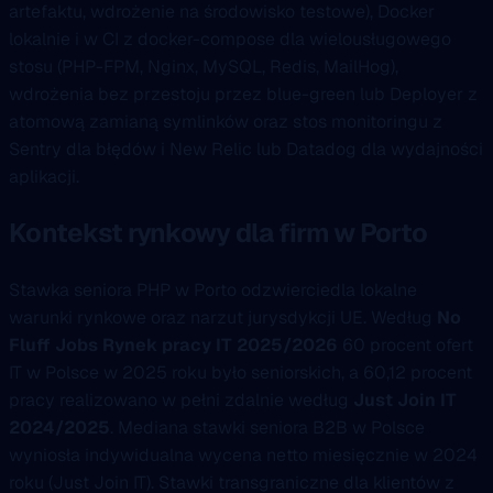
artefaktu, wdrożenie na środowisko testowe), Docker
lokalnie i w CI z docker-compose dla wielousługowego
stosu (PHP-FPM, Nginx, MySQL, Redis, MailHog),
wdrożenia bez przestoju przez blue-green lub Deployer z
atomową zamianą symlinków oraz stos monitoringu z
Sentry dla błędów i New Relic lub Datadog dla wydajności
aplikacji.
Kontekst rynkowy dla firm w Porto
Stawka seniora PHP w Porto odzwierciedla lokalne
warunki rynkowe oraz narzut jurysdykcji UE. Według
No
Fluff Jobs Rynek pracy IT 2025/2026
60 procent ofert
IT w Polsce w 2025 roku było seniorskich, a 60,12 procent
pracy realizowano w pełni zdalnie według
Just Join IT
2024/2025
. Mediana stawki seniora B2B w Polsce
wyniosła indywidualna wycena netto miesięcznie w 2024
roku (Just Join IT). Stawki transgraniczne dla klientów z