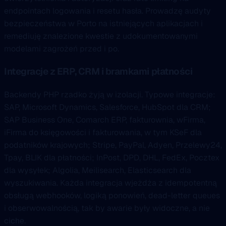
endpointach logowania i resetu hasła. Prowadzę audyty
bezpieczeństwa w Porto na istniejących aplikacjach i
remediuję znalezione kwestie z udokumentowanymi
modelami zagrożeń przed i po.
Integracje z ERP, CRM i bramkami płatności
Backendy PHP rzadko żyją w izolacji. Typowe integracje:
SAP, Microsoft Dynamics, Salesforce, HubSpot dla CRM;
SAP Business One, Comarch ERP, fakturownia, wFirma,
iFirma do księgowości i fakturowania, w tym KSeF dla
podatników krajowych; Stripe, PayPal, Adyen, Przelewy24,
Tpay, BLIK dla płatności; InPost, DPD, DHL, FedEx, Pocztex
dla wysyłek; Algolia, Meilisearch, Elasticsearch dla
wyszukiwania. Każda integracja wjeżdża z idempotentną
obsługą webhooków, logiką ponowień, dead-letter queues
i obserwowalnością, tak by awarie były widoczne, a nie
ciche.