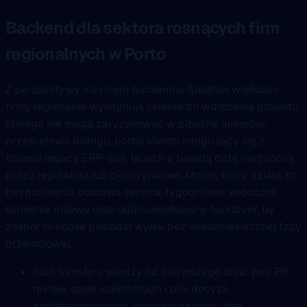
Backend dla sektora rosnących firm
regionalnych w Porto
Z perspektywy inżynierii backendu: Średniej wielkości
firmy regionalne wynajmują seniora do wdrożenia projektu,
którego nie mogą zaryzykować w pipeline juniorów:
przebudowa billingu, portal klienta integrujący się z
trzema legacy ERP-ami, launch z twardą datą narzuconą
przez regulatora lub okno rynkowe. Model, który działa, to
bezpośrednia dostawa seniora, tygodniowe widoczne
kamienie milowe oraz udokumentowany handover, by
zespół in-house posiadał wynik bez wielomiesięcznej fazy
przejściowej.
Plan transferu wiedzy od pierwszego dnia: pair PR
review, sesje walkthrough i plik decyzji
architektonicznych, który czyta nowy hire