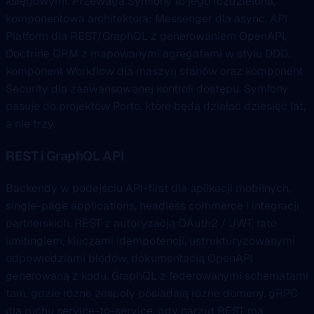
księgowymi. Przewaga Symfony to jego rozdzielona,
komponentowa architektura: Messenger dla async, API
Platform dla REST/GraphQL z generowaniem OpenAPI,
Doctrine ORM z mapowanymi agregatami w stylu DDD,
komponent Workflow dla maszyn stanów oraz komponent
Security dla zaawansowanej kontroli dostępu. Symfony
pasuje do projektów Porto, które będą działać dziesięć lat,
a nie trzy.
REST i GraphQL API
Backendy w podejściu API-first dla aplikacji mobilnych,
single-page applications, headless commerce i integracji
partnerskich. REST z autoryzacją OAuth2 / JWT, rate
limitingiem, kluczami idempotencji, ustrukturyzowanymi
odpowiedziami błędów, dokumentacją OpenAPI
generowaną z kodu. GraphQL z federowanymi schematami
tam, gdzie różne zespoły posiadają różne domeny. gRPC
dla ruchu service-to-service, gdy narzut REST ma