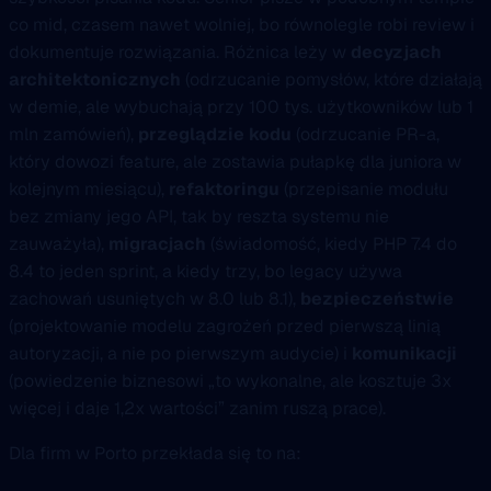
co mid, czasem nawet wolniej, bo równolegle robi review i
dokumentuje rozwiązania. Różnica leży w
decyzjach
architektonicznych
(odrzucanie pomysłów, które działają
w demie, ale wybuchają przy 100 tys. użytkowników lub 1
mln zamówień),
przeglądzie kodu
(odrzucanie PR-a,
który dowozi feature, ale zostawia pułapkę dla juniora w
kolejnym miesiącu),
refaktoringu
(przepisanie modułu
bez zmiany jego API, tak by reszta systemu nie
zauważyła),
migracjach
(świadomość, kiedy PHP 7.4 do
8.4 to jeden sprint, a kiedy trzy, bo legacy używa
zachowań usuniętych w 8.0 lub 8.1),
bezpieczeństwie
(projektowanie modelu zagrożeń przed pierwszą linią
autoryzacji, a nie po pierwszym audycie) i
komunikacji
(powiedzenie biznesowi „to wykonalne, ale kosztuje 3x
więcej i daje 1,2x wartości” zanim ruszą prace).
Dla firm w Porto przekłada się to na: