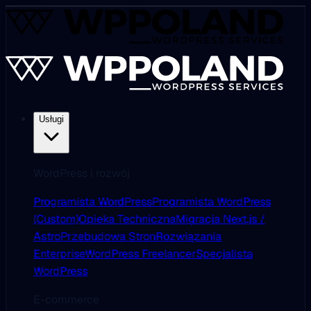
Usługi
WordPress i rozwój
Programista WordPress
Programista WordPress
(Custom)
Opieka Techniczna
Migracja Next.js /
Astro
Przebudowa Stron
Rozwiązania
Enterprise
WordPress Freelancer
Specjalista
WordPress
E-commerce