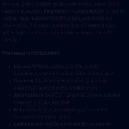
migracji. Ścisłe typowanie (
) w
declare(strict_types=1)
każdym pliku, typy parametrów i zwracane typy w całym
kodzie, klasy readonly z PHP 8.3 tam, gdzie stan nie
powinien się zmieniać, property hooks z PHP 8.4 tam,
gdzie logika settera należy do właściwości, a nie do
serwisu.
Frameworki i biblioteki
Laravel 11/12
dla aplikacji biznesowych
budowanych od zera i paneli administracyjnych
Symfony 7.x
dla długowiecznych systemów
enterprise i komponentów modularnych
API Platform
dla REST i GraphQL z generowaniem
OpenAPI z atrybutów PHP
Slim
dla lekkich mikroserwisów, gdzie pełen
framework byłby narzutem
Laminas
(dawniej Zend) dla legacy enterprise