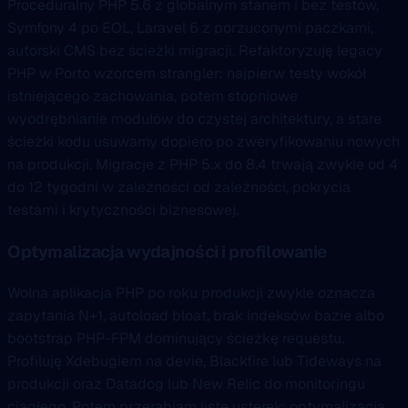
Proceduralny PHP 5.6 z globalnym stanem i bez testów,
Symfony 4 po EOL, Laravel 6 z porzuconymi paczkami,
autorski CMS bez ścieżki migracji. Refaktoryzuję legacy
PHP w Porto wzorcem strangler: najpierw testy wokół
istniejącego zachowania, potem stopniowe
wyodrębnianie modułów do czystej architektury, a stare
ścieżki kodu usuwamy dopiero po zweryfikowaniu nowych
na produkcji. Migracje z PHP 5.x do 8.4 trwają zwykle od 4
do 12 tygodni w zależności od zależności, pokrycia
testami i krytyczności biznesowej.
Optymalizacja wydajności i profilowanie
Wolna aplikacja PHP po roku produkcji zwykle oznacza
zapytania N+1, autoload bloat, brak indeksów bazie albo
bootstrap PHP-FPM dominujący ścieżkę requestu.
Profiluję Xdebugiem na devie, Blackfire lub Tideways na
produkcji oraz Datadog lub New Relic do monitoringu
ciągłego. Potem przerabiam listę usterek: optymalizacja