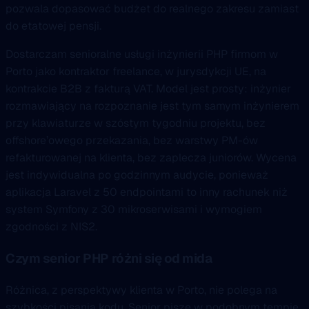
pozwala dopasować budżet do realnego zakresu zamiast
do etatowej pensji.
Dostarczam senioralne usługi inżynierii PHP firmom w
Porto jako kontraktor freelance, w jurysdykcji UE, na
kontrakcie B2B z fakturą VAT. Model jest prosty: inżynier
rozmawiający na rozpoznanie jest tym samym inżynierem
przy klawiaturze w szóstym tygodniu projektu, bez
offshore’owego przekazania, bez warstwy PM-ów
refakturowanej na klienta, bez zaplecza juniorów. Wycena
jest indywidualna po godzinnym audycie, ponieważ
aplikacja Laravel z 50 endpointami to inny rachunek niż
system Symfony z 30 mikroserwisami i wymogiem
zgodności z NIS2.
Czym senior PHP różni się od mida
Różnica, z perspektywy klienta w Porto, nie polega na
szybkości pisania kodu. Senior pisze w podobnym tempie