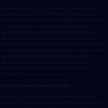
Backendy Laravel 11 i 12 dla aplikacji biznesowych, paneli
administracyjnych, REST API i platform SaaS. Eloquent
ORM z dyscypliną eager loadingu, Blade lub Inertia.js dla
UI renderowanych po stronie serwera, Livewire dla
komponentów interaktywnych bez SPA, kolejki na Redis
lub Horizon dla pracy asynchronicznej, scheduler do
zadań cron. Buduję aplikacje Laravel w Porto, które skalują
się przewidywalnie od MVP do produkcji: czyste warstwy
serwisów i repozytoriów, eventy domenowe do
koordynacji między funkcjami, feature flags dla
bezpiecznych wdrożeń produkcyjnych oraz testy
PHPUnit/Pest na ścieżce krytycznej.
Integracje enterprise w Symfony
Symfony 7.x dla długowiecznych systemów enterprise,
portali B2B i integracji z legacy ERP, CRM lub systemami