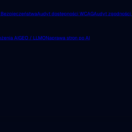
 Bezpieczeństwa
Audyt dostępności WCAG
Audyt zgodnośc
żenia AI
GEO / LLMO
Naprawa stron po AI