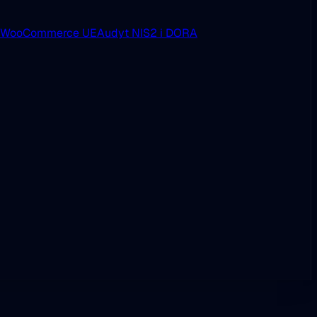
i WooCommerce UE
Audyt NIS2 i DORA