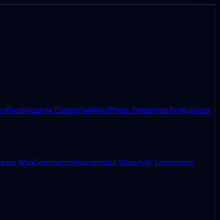
on
Rozwiązania Enterprise
WordPress Freelancer
Specjalista
rawa WooCommerce
Programista Shopify
AI Commerce