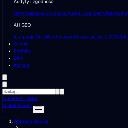
Audyty i zgodność
Optymalizacja Szybkości
Audyt Core Web Vitals
Audyt
AI i GEO
Integracja AI z WordPressem
Rozwój serwera MCP
Wdro
O mnie
Portfolio
Blog
Kontakt
PL
EN
DE
PT
NB
ES
Kontakt
Napisz
Strona główna