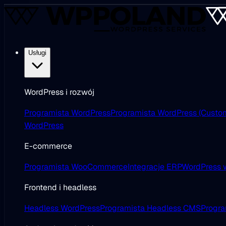
Usługi
WordPress i rozwój
Programista WordPress
Programista WordPress (Custo
WordPress
E-commerce
Programista WooCommerce
Integracje ERP
WordPress w
Frontend i headless
Headless WordPress
Programista Headless CMS
Progra