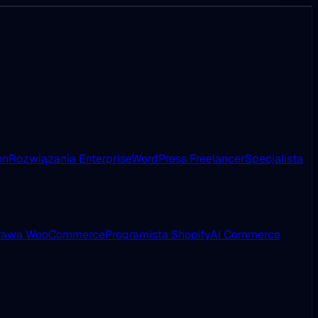
on
Rozwiązania Enterprise
WordPress Freelancer
Specjalista
rawa WooCommerce
Programista Shopify
AI Commerce