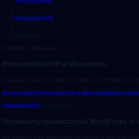
Strona główna
Programista PHP
Warszawa
Dostępne w Warszawie
Programista PHP
w Warszawie
Warszawa to ważny ośrodek biznesowy i technologiczny. 
Wyceń projekt Programista PHP w Warszawie
Wsparcie Społ
Programista PHP
→ Warszawa
Wspieramy społeczność WordPress w 
Nie jesteśmy tylko zdalną agencją. Jesteśmy aktywną czę