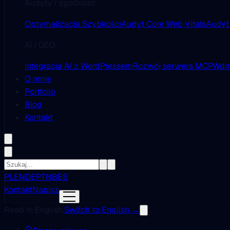
Audyty i zgodność
Optymalizacja Szybkości
Audyt Core Web Vitals
Audyt
AI i GEO
Integracja AI z WordPressem
Rozwój serwera MCP
Wdro
O mnie
Portfolio
Blog
Kontakt
PL
EN
DE
PT
NB
ES
Kontakt
Napisz
Read in English.
Switch to English →