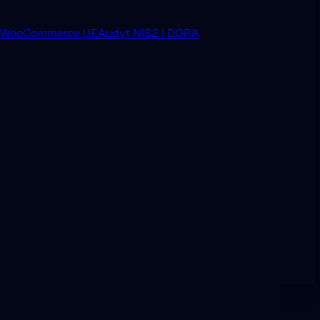
i WooCommerce UE
Audyt NIS2 i DORA