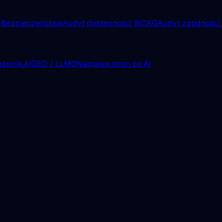
 Bezpieczeństwa
Audyt dostępności WCAG
Audyt zgodnośc
żenia AI
GEO / LLMO
Naprawa stron po AI