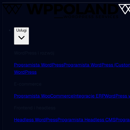
Usługi
WordPress i rozwój
Programista WordPress
Programista WordPress (Custo
WordPress
E-commerce
Programista WooCommerce
Integracje ERP
WordPress w
Frontend i headless
Headless WordPress
Programista Headless CMS
Progra