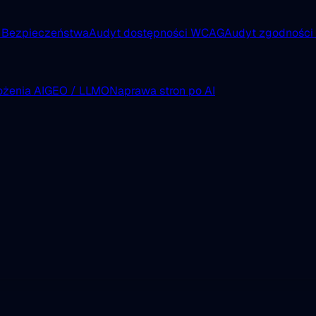
 Bezpieczeństwa
Audyt dostępności WCAG
Audyt zgodnośc
żenia AI
GEO / LLMO
Naprawa stron po AI