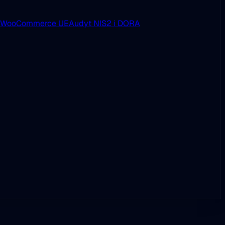
i WooCommerce UE
Audyt NIS2 i DORA