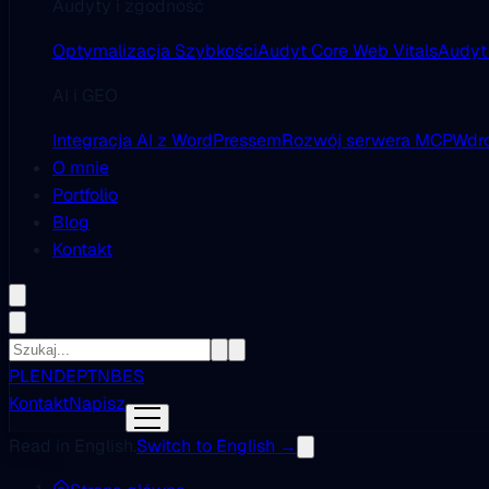
Audyty i zgodność
Optymalizacja Szybkości
Audyt Core Web Vitals
Audyt
AI i GEO
Integracja AI z WordPressem
Rozwój serwera MCP
Wdro
O mnie
Portfolio
Blog
Kontakt
PL
EN
DE
PT
NB
ES
Kontakt
Napisz
Read in English.
Switch to English →