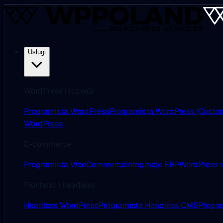
Usługi
WordPress i rozwój
Programista WordPress
Programista WordPress (Custo
WordPress
E-commerce
Programista WooCommerce
Integracje ERP
WordPress w
Frontend i headless
Headless WordPress
Programista Headless CMS
Progra