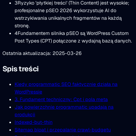
3
Ryzyko 'płytkiej treści' (Thin Content) jest wysokie;
profesjonalne pSEO 2026 wykorzystuje AI do
wstrzykiwania unikalnych fragmentów na każdą
stronę.
4
Fundamentem silnika pSEO są WordPress Custom
Post Types (CPT) połączone z wydajną bazą danych.
Ostatnia aktualizacja: 2025-03-26
Spis treści
Kiedy programmatic SEO faktycznie działa na
WordPressie
3. Fundament techniczny: Cpt i pola meta
Jak powierzchnie programmatic upadają na
produkcji
Indexed-but-thin
Sitemap bloat i przepalanie crawl-budgetu