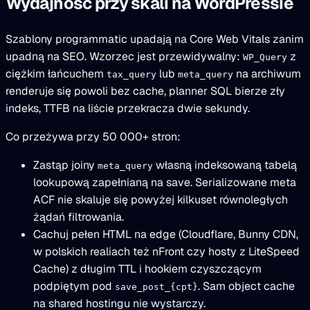
Wydajność przy skali na WordPressie
Szablony programmatic upadają na Core Web Vitals zanim
upadną na SEO. Wzorzec jest przewidywalny:
z
WP_Query
ciężkim łańcuchem
lub
na archiwum
tax_query
meta_query
renderuje się powoli bez cache, planner SQL bierze zły
indeks, TTFB na liście przekracza dwie sekundy.
Co przeżywa przy 50 000+ stron:
Zastąp joiny
własną indeksowaną tabelą
meta_query
lookupową zapełnianą na save. Serializowane meta
ACF nie skaluje się powyżej kilkuset równoległych
żądań filtrowania.
Cachuj pełen HTML na edge (Cloudflare, Bunny CDN,
w polskich realiach też nFront czy hosty z LiteSpeed
Cache) z długim TTL i hookiem czyszczącym
podpiętym pod
. Sam object cache
save_post_{cpt}
na shared hostingu nie wystarczy.