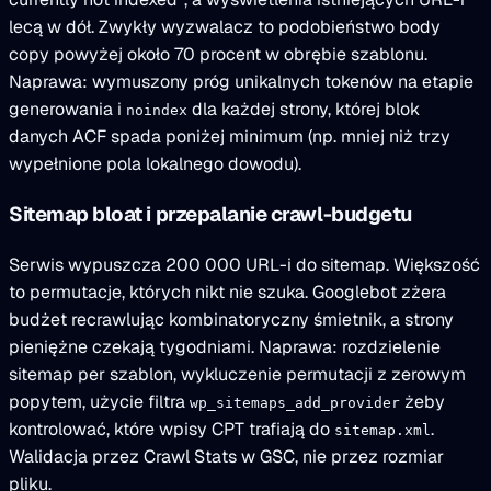
lecą w dół. Zwykły wyzwalacz to podobieństwo body
copy powyżej około 70 procent w obrębie szablonu.
Naprawa: wymuszony próg unikalnych tokenów na etapie
generowania i
dla każdej strony, której blok
noindex
danych ACF spada poniżej minimum (np. mniej niż trzy
wypełnione pola lokalnego dowodu).
Sitemap bloat i przepalanie crawl-budgetu
Serwis wypuszcza 200 000 URL-i do sitemap. Większość
to permutacje, których nikt nie szuka. Googlebot zżera
budżet recrawlując kombinatoryczny śmietnik, a strony
pieniężne czekają tygodniami. Naprawa: rozdzielenie
sitemap per szablon, wykluczenie permutacji z zerowym
popytem, użycie filtra
żeby
wp_sitemaps_add_provider
kontrolować, które wpisy CPT trafiają do
.
sitemap.xml
Walidacja przez Crawl Stats w GSC, nie przez rozmiar
pliku.