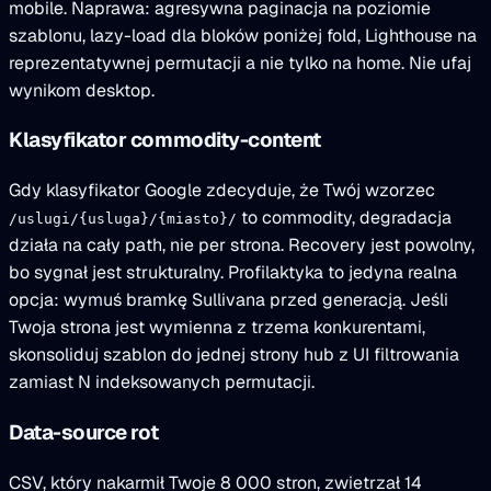
mobile. Naprawa: agresywna paginacja na poziomie
szablonu, lazy-load dla bloków poniżej fold, Lighthouse na
reprezentatywnej permutacji a nie tylko na home. Nie ufaj
wynikom desktop.
Klasyfikator commodity-content
Gdy klasyfikator Google zdecyduje, że Twój wzorzec
to commodity, degradacja
/uslugi/{usluga}/{miasto}/
działa na cały path, nie per strona. Recovery jest powolny,
bo sygnał jest strukturalny. Profilaktyka to jedyna realna
opcja: wymuś bramkę Sullivana przed generacją. Jeśli
Twoja strona jest wymienna z trzema konkurentami,
skonsoliduj szablon do jednej strony hub z UI filtrowania
zamiast N indeksowanych permutacji.
Data-source rot
CSV, który nakarmił Twoje 8 000 stron, zwietrzał 14