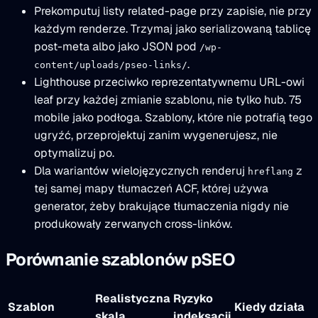
Prekomputuj listy related-page przy zapisie, nie przy
każdym renderze. Trzymaj jako serializowaną tablicę
post-meta albo jako JSON pod
/wp-
.
content/uploads/pseo-links/
Lighthouse przeciwko reprezentatywnemu URL-owi
leaf przy każdej zmianie szablonu, nie tylko hub. 75
mobile jako podłoga. Szablony, które nie potrafią tego
ugryźć, przeprojektuj zanim wygenerujesz, nie
optymalizuj po.
Dla wariantów wielojęzycznych renderuj
z
hreflang
tej samej mapy tłumaczeń ACF, której używa
generator, żeby brakujące tłumaczenia nigdy nie
produkowały zerwanych cross-linków.
Porównanie szablonów pSEO
Realistyczna
Ryzyko
Szablon
Kiedy działa
skala
indeksacji