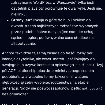
„utrzymanie WordPress w Warszawie” tylko jeśli
czytelnik plausibly porównuje te dwa rynki. Jeśli nie,
nie linkuj.
Strony leaf
linkują w górę do hub i bokiem do
dwóch-trzech najbliższych rodzeństw, wybranych
przez podobieństwo danych (ten sam tier usługi,
sąsiedni region, porównywalne case studies), nie
alfabetycznie.
Anchor text idzie tą samą zasadą co treść: różny per
intencja czytelnika, nie exact-match. Leaf linkujący do
swojego hub używa kontekstu opisowego, nie H1 celu. Użyj
pól ACF relationship plus deterministycznego scorera
podobieństwa (wspólne termy taksonomii ważone
głębokością) żeby wybierać rodzeństwa na etapie
generacji. Nigdy nie pozwól szablonowi pętlić
get_posts()
bez ograniczeń.