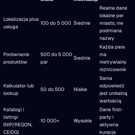
Realne dane
lokalne per
Lokalizacja plus
100 do 5 000
Średnie
miasto, nie
usługa
podmiana
nazwy
Każda para
Porównanie
500 do 5 000
ma
Średnie
produktów
par
nietrywialny
różnicownik
Sama
Kalkulator lub
odpowiedź
50 do 500
Niskie
lookup
jest unikalną
wartością
Katalogi i
Dane first-
listingi
party i
10 000+
Wysokie
(NIP/REGON,
aktywna
CEIDG)
kuracja