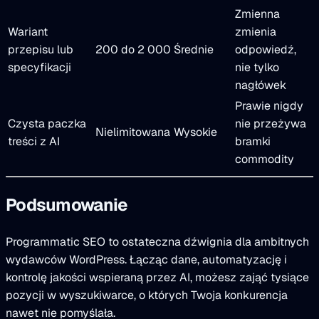
Zmienna
Wariant
zmienia
przepisu lub
200 do 2 000
Średnie
odpowiedź,
specyfikacji
nie tylko
nagłówek
Prawie nigdy
Czysta paczka
nie przeżywa
Nielimitowana
Wysokie
treści z AI
bramki
commodity
Podsumowanie
Programmatic SEO to ostateczna dźwignia dla ambitnych
wydawców WordPress. Łącząc dane, automatyzację i
kontrolę jakości wspieraną przez AI, możesz zająć tysiące
pozycji w wyszukiwarce, o których Twoja konkurencja
nawet nie pomyślała.