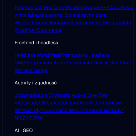
Programista WooCommerce
Integracje ERP
WordPress
white label dla agencji
Opieka techniczna
WooCommerce
Naprawa WooCommerce
Programista
Shopify
AI Commerce
Frontend i headless
Headless WordPress
Programista Headless
CMS
Programista Astro
Programista Next.js
Cloudflare
Workers i edge
Audyty i zgodność
Optymalizacja Szybkości
Audyt Core Web
Vitals
Audyt Bezpieczeństwa
Audyt dostępności
WCAG
Audyt zgodności WooCommerce UE
Audyt
NIS2 i DORA
AI i GEO