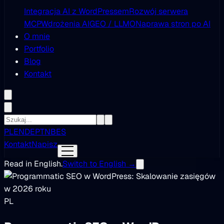
Integracja AI z WordPressem
Rozwój serwera
MCP
Wdrożenia AI
GEO / LLMO
Naprawa stron po AI
O mnie
Portfolio
Blog
Kontakt
PL
EN
DE
PT
NB
ES
Kontakt
Napisz
Read in English.
Switch to English →
PL