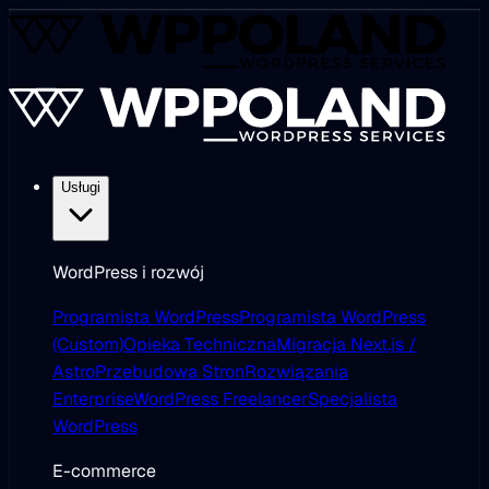
Usługi
WordPress i rozwój
Programista WordPress
Programista WordPress
(Custom)
Opieka Techniczna
Migracja Next.js /
Astro
Przebudowa Stron
Rozwiązania
Enterprise
WordPress Freelancer
Specjalista
WordPress
E-commerce