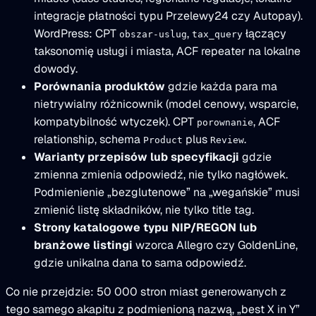
integracje płatności typu Przelewy24 czy Autopay).
WordPress: CPT
,
łączący
obszar-uslug
tax_query
taksonomię usługi i miasta, ACF repeater na lokalne
dowody.
Porównania produktów
gdzie każda para ma
nietrywialny różnicownik (model cenowy, wsparcie,
kompatybilność wtyczek). CPT
, ACF
porownanie
relationship, schema
plus
.
Product
Review
Warianty przepisów lub specyfikacji
gdzie
zmienna zmienia odpowiedź, nie tylko nagłówek.
Podmienienie „bezglutenowe” na „wegańskie” musi
zmienić listę składników, nie tylko title tag.
Strony katalogowe typu NIP/REGON lub
branżowe listingi
wzorca Allegro czy GoldenLine,
gdzie unikalna dana to sama odpowiedź.
Co nie przejdzie: 50 000 stron miast generowanych z
tego samego akapitu z podmienioną nazwą, „best X in Y”