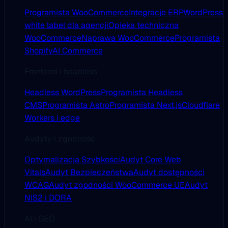
Programista WooCommerce
Integracje ERP
WordPress
white label dla agencji
Opieka techniczna
WooCommerce
Naprawa WooCommerce
Programista
Shopify
AI Commerce
Frontend i headless
Headless WordPress
Programista Headless
CMS
Programista Astro
Programista Next.js
Cloudflare
Workers i edge
Audyty i zgodność
Optymalizacja Szybkości
Audyt Core Web
Vitals
Audyt Bezpieczeństwa
Audyt dostępności
WCAG
Audyt zgodności WooCommerce UE
Audyt
NIS2 i DORA
AI i GEO