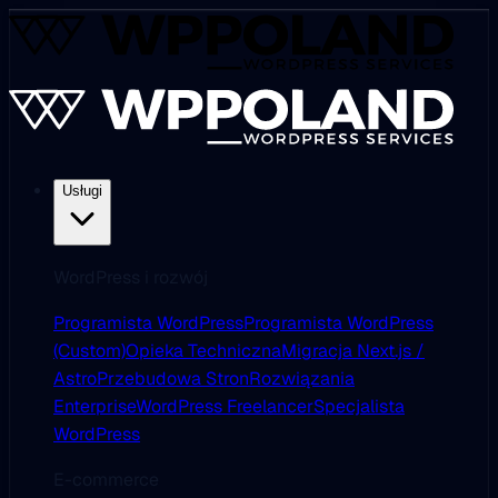
Usługi
WordPress i rozwój
Programista WordPress
Programista WordPress
(Custom)
Opieka Techniczna
Migracja Next.js /
Astro
Przebudowa Stron
Rozwiązania
Enterprise
WordPress Freelancer
Specjalista
WordPress
E-commerce