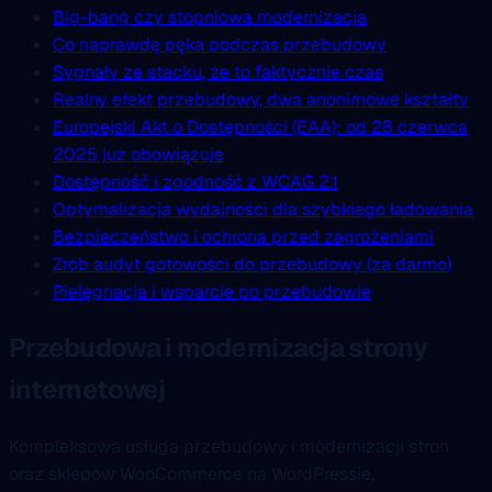
Big-bang czy stopniowa modernizacja
Co naprawdę pęka podczas przebudowy
Sygnały ze stacku, że to faktycznie czas
Realny efekt przebudowy, dwa anonimowe kształty
Europejski Akt o Dostępności (EAA): od 28 czerwca
2025 już obowiązuje
Dostępność i zgodność z WCAG 2.1
Optymalizacja wydajności dla szybkiego ładowania
Bezpieczeństwo i ochrona przed zagrożeniami
Zrób audyt gotowości do przebudowy (za darmo)
Pielęgnacja i wsparcie po przebudowie
Przebudowa i modernizacja strony
internetowej
Kompleksowa usługa przebudowy i modernizacji stron
oraz sklepów WooCommerce na WordPressie,