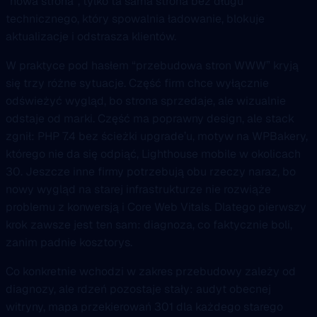
“nowa strona”, tylko ta sama strona bez długu
technicznego, który spowalnia ładowanie, blokuje
aktualizacje i odstrasza klientów.
W praktyce pod hasłem “przebudowa stron WWW” kryją
się trzy różne sytuacje. Część firm chce wyłącznie
odświeżyć wygląd, bo strona sprzedaje, ale wizualnie
odstaje od marki. Część ma poprawny design, ale stack
zgnił: PHP 7.4 bez ścieżki upgrade’u, motyw na WPBakery,
którego nie da się odpiąć, Lighthouse mobile w okolicach
30. Jeszcze inne firmy potrzebują obu rzeczy naraz, bo
nowy wygląd na starej infrastrukturze nie rozwiąże
problemu z konwersją i Core Web Vitals. Dlatego pierwszy
krok zawsze jest ten sam: diagnoza, co faktycznie boli,
zanim padnie kosztorys.
Co konkretnie wchodzi w zakres przebudowy zależy od
diagnozy, ale rdzeń pozostaje stały: audyt obecnej
witryny, mapa przekierowań 301 dla każdego starego