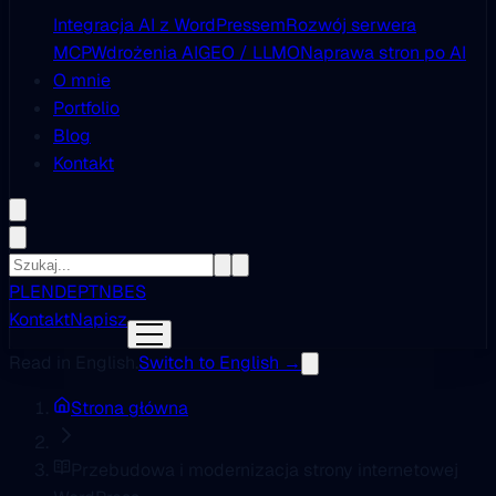
Integracja AI z WordPressem
Rozwój serwera
MCP
Wdrożenia AI
GEO / LLMO
Naprawa stron po AI
O mnie
Portfolio
Blog
Kontakt
PL
EN
DE
PT
NB
ES
Kontakt
Napisz
Read in English.
Switch to English →
Strona główna
Przebudowa i modernizacja strony internetowej