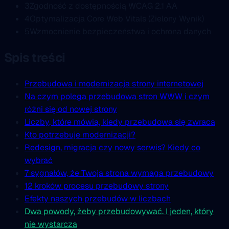
3
Zgodność z dostępnością WCAG 2.1 AA
4
Optymalizacja Core Web Vitals (Zielony Wynik)
5
Wzmocnienie bezpieczeństwa i ochrona danych
Spis treści
Przebudowa i modernizacja strony internetowej
Na czym polega przebudowa stron WWW i czym
różni się od nowej strony
Liczby, które mówią, kiedy przebudowa się zwraca
Kto potrzebuje modernizacji?
Redesign, migracja czy nowy serwis? Kiedy co
wybrać
7 sygnałów, że Twoja strona wymaga przebudowy
12 kroków procesu przebudowy strony
Efekty naszych przebudów w liczbach
Dwa powody, żeby przebudowywać. I jeden, który
nie wystarcza