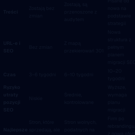
Pisane od
Zostają, są
Zostają bez
nowa na
Treści
przenoszone z
zmian
podstawie
audytem
strategii
Nowa
struktura z
URL-e i
Z mapą
Bez zmian
pełnym
SEO
przekierowań 301
planem
migracji SE
10–20
Czas
3–6 tygodni
6–10 tygodni
tygodni
Ryzyko
Wyższe,
utraty
Średnie,
wymaga
Niskie
pozycji
kontrolowane
planu
SEO
migracji
Firm po
Stron, które
Stron wolnych,
rebrandingu
Najlepsze
sprzedają, ale
podatnych na
z nową ofer