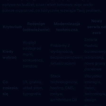
wpływa na budżet, czas i efekt końcowy, więc warto
dobrze rozpoznać, co faktycznie rozwiąże Twój problem.
Nowy
Redesign
Modernizacja
Kryterium
serwis od
(odświeżenie)
techniczna
zera
Zmiana
Wygląd
Problemy z
modelu
odstaje od
Kiedy
wydajnością,
biznesoweg
marki,
wybrać
bezpieczeństwem,
rebranding,
konkurencji,
aktualizacjami
nowe grupy
trendów
docelowe
Stack
Wszystko:
Co
UX, grafika,
technologiczny,
strategia,
zmienia
układ stron,
hosting, CMS,
treści,
się
typografia
motyw,
technologia,
architektura DB
design