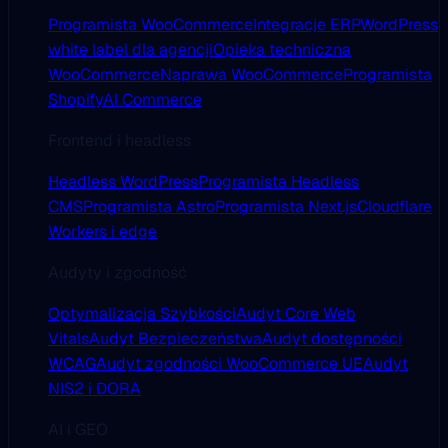
Programista WooCommerce
Integracje ERP
WordPress
white label dla agencji
Opieka techniczna
WooCommerce
Naprawa WooCommerce
Programista
Shopify
AI Commerce
Frontend i headless
Headless WordPress
Programista Headless
CMS
Programista Astro
Programista Next.js
Cloudflare
Workers i edge
Audyty i zgodność
Optymalizacja Szybkości
Audyt Core Web
Vitals
Audyt Bezpieczeństwa
Audyt dostępności
WCAG
Audyt zgodności WooCommerce UE
Audyt
NIS2 i DORA
AI i GEO