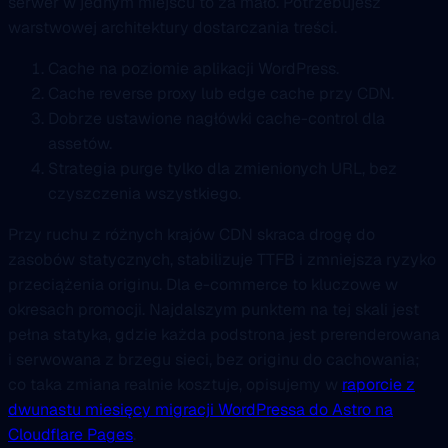
serwer w jednym miejscu to za mało. Potrzebujesz
warstwowej architektury dostarczania treści.
Cache na poziomie aplikacji WordPress.
Cache reverse proxy lub edge cache przy CDN.
Dobrze ustawione nagłówki cache-control dla
assetów.
Strategia purge tylko dla zmienionych URL, bez
czyszczenia wszystkiego.
Przy ruchu z różnych krajów CDN skraca drogę do
zasobów statycznych, stabilizuje TTFB i zmniejsza ryzyko
przeciążenia originu. Dla e-commerce to kluczowe w
okresach promocji. Najdalszym punktem na tej skali jest
pełna statyka, gdzie każda podstrona jest prerenderowana
i serwowana z brzegu sieci, bez originu do cachowania;
co taka zmiana realnie kosztuje, opisujemy w
raporcie z
dwunastu miesięcy migracji WordPressa do Astro na
Cloudflare Pages
.