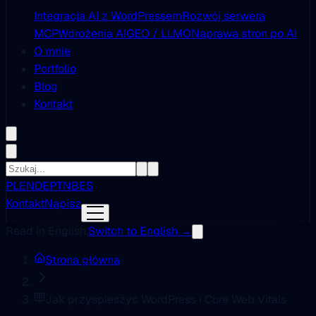
Integracja AI z WordPressem
Rozwój serwera
MCP
Wdrożenia AI
GEO / LLMO
Naprawa stron po AI
O mnie
Portfolio
Blog
Kontakt
PL
EN
DE
PT
NB
ES
Kontakt
Napisz
Read in English.
Switch to English →
Strona główna
Jak przyspieszyć WordPress i Core Web Vitals