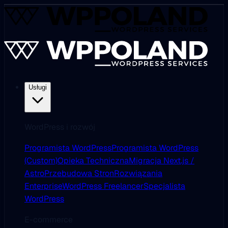
Usługi
WordPress i rozwój
Programista WordPress
Programista WordPress
(Custom)
Opieka Techniczna
Migracja Next.js /
Astro
Przebudowa Stron
Rozwiązania
Enterprise
WordPress Freelancer
Specjalista
WordPress
E-commerce