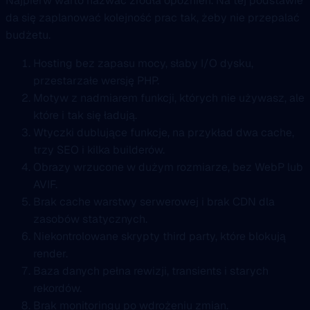
Najpierw warto nazwać źródła opóźnień. Na tej podstawie
da się zaplanować kolejność prac tak, żeby nie przepalać
budżetu.
Hosting bez zapasu mocy, słaby I/O dysku,
przestarzałe wersję PHP.
Motyw z nadmiarem funkcji, których nie używasz, ale
które i tak się ładują.
Wtyczki dublujące funkcje, na przykład dwa cache,
trzy SEO i kilka builderów.
Obrazy wrzucone w dużym rozmiarze, bez WebP lub
AVIF.
Brak cache warstwy serwerowej i brak CDN dla
zasobów statycznych.
Niekontrolowane skrypty third party, które blokują
render.
Baza danych pełna rewizji, transients i starych
rekordów.
Brak monitoringu po wdrożeniu zmian.