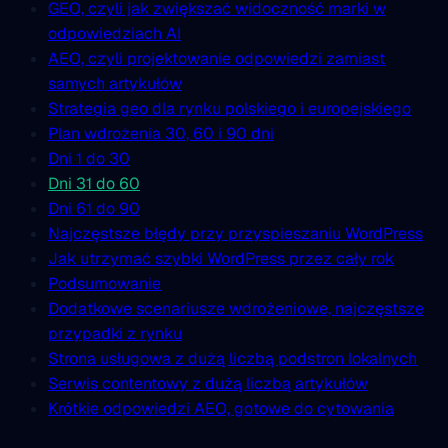
GEO, czyli jak zwiększać widoczność marki w
odpowiedziach AI
AEO, czyli projektowanie odpowiedzi zamiast
samych artykułów
Strategia geo dla rynku polskiego i europejskiego
Plan wdrożenia 30, 60 i 90 dni
Dni 1 do 30
Dni 31 do 60
Dni 61 do 90
Najczęstsze błędy przy przyspieszaniu WordPress
Jak utrzymać szybki WordPress przez cały rok
Podsumowanie
Dodatkowe scenariusze wdrożeniowe, najczęstsze
przypadki z rynku
Strona usługowa z dużą liczbą podstron lokalnych
Serwis contentowy z dużą liczbą artykułów
Krótkie odpowiedzi AEO, gotowe do cytowania