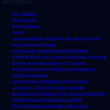
Spis treści
Kim Jesteśmy
Co Oferujemy
Gdzie Działamy
Cennik
Jak przyspieszyć WordPress tak, żeby wynik był
odczuwalny dla biznesu
Co naprawdę spowalnia stronę WordPress
Core Web Vitals, czyli metryki, które mają znaczenie
Szybkie wygrane w pierwszym tygodniu
Architektura cache i CDN dla rynku lokalnego i
międzynarodowego
Optymalizacja obrazów bez utraty jakości
JavaScript i CSS, mniej znaczy szybciej
Baza danych WordPress, cichy hamulec wydajności
WooCommerce i wydajność sprzedaży
SEO techniczne i wydajność, jeden proces