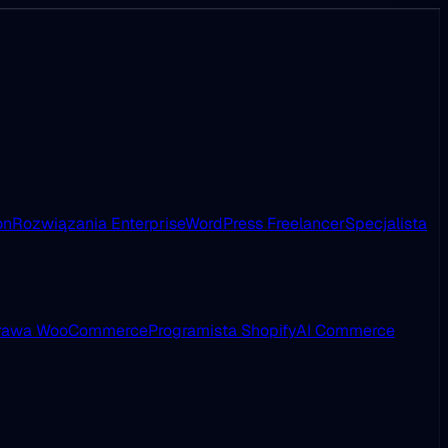
on
Rozwiązania Enterprise
WordPress Freelancer
Specjalista
rawa WooCommerce
Programista Shopify
AI Commerce