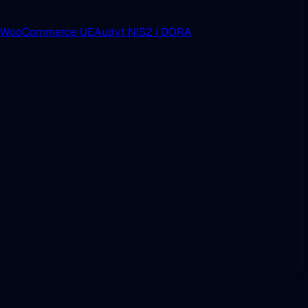
i WooCommerce UE
Audyt NIS2 i DORA