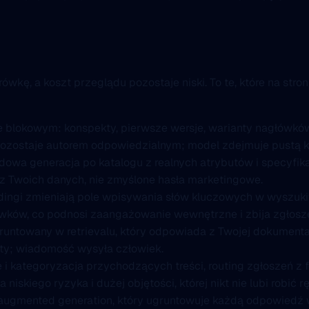
wkę, a koszt przeglądu pozostaje niski. To te, które na st
e blokowym: konspekty, pierwsze wersje, warianty nagłówkó
ostaje autorem odpowiedzialnym; model zdejmuje pustą kar
owa generacja po katalogu z realnych atrybutów i specyfikac
z Twoich danych, nie zmyślone hasła marketingowe.
ngi zmieniają pole wpisywania słów kluczowych w wyszukiw
ówków, co podnosi zaangażowanie wewnętrzne i zbija zgłosze
untowany w retrievalu, który odpowiada z Twojej dokumentac
afty; wiadomość wysyła człowiek.
i kategoryzacja przychodzących treści, routing zgłoszeń z 
kiego ryzyka i dużej objętości, której nikt nie lubi robić rę
augmented generation, który ugruntowuje każdą odpowiedź 