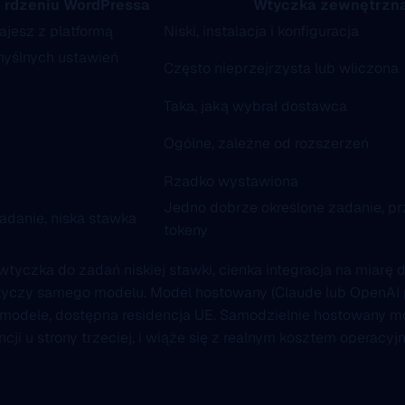
w rdzeniu WordPressa
Wtyczka zewnętrzn
ajesz z platformą
Niski, instalacja i konfiguracja
myślnych ustawień
Często nieprzejrzysta lub wliczona
Taka, jaką wybrał dostawca
Ogólne, zależne od rozszerzeń
Rzadko wystawiona
Jedno dobrze określone zadanie, pr
danie, niska stawka
tokeny
tyczka do zadań niskiej stawki, cienka integracja na miarę 
 dotyczy samego modelu. Model hostowany (Claude lub OpenA
modele, dostępna residencja UE. Samodzielnie hostowany mo
cji u strony trzeciej, i wiąże się z realnym kosztem operacy