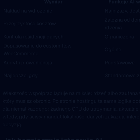
Wymiar
Funkcje AI 
Nakład na wdrożenie
Najniższy, dost
Zależna od do
Przejrzystość kosztów
rdzenia
Kontrola residencji danych
Ograniczona
Dopasowanie do custom flow
Ogólne
WooCommerce
Audyt i proweniencja
Podstawowe
Najlepsze, gdy
Standardowe za
Większość współprac ląduje na miksie: rdzeń albo zaufana w
który musisz obronić. Po stronie hostingu ta sama logika
dla niemal każdego: żadnego GPU do utrzymania, aktualne 
wtedy, gdy ścisły mandat lokalności danych zakazuje inferen
decyzją.