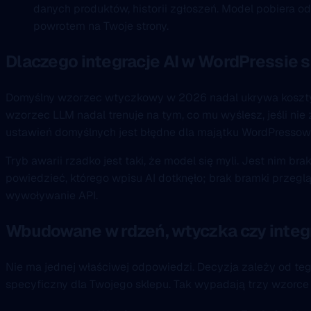
danych produktów, historii zgłoszeń. Model pobiera o
powrotem na Twoje strony.
Dlaczego integracje AI w WordPressie s
Domyślny wzorzec wtyczkowy w 2026 nadal ukrywa koszty t
wzorzec LLM nadal trenuje na tym, co mu wyślesz, jeśli nie 
ustawień domyślnych jest błędne dla majątku WordPressowe
Tryb awarii rzadko jest taki, że model się myli. Jest nim br
powiedzieć, którego wpisu AI dotknęło; brak bramki przeglą
wywoływanie API.
Wbudowane w rdzeń, wtyczka czy integr
Nie ma jednej właściwej odpowiedzi. Decyzja zależy od tego
specyficzny dla Twojego sklepu. Tak wypadają trzy wzorc