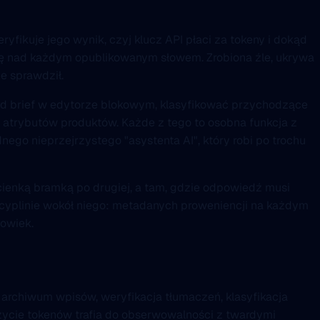
ryfikuje jego wynik, czyj klucz API płaci za tokeny i dokąd
olę nad każdym opublikowanym słowem. Zrobiona źle, ukrywa
e sprawdził.
od brief w edytorze blokowym, klasyfikować przychodzące
 atrybutów produktów. Każde z tego to osobna funkcja z
go nieprzejrzystego "asystenta AI", który robi po trochu
 cienką bramką po drugiej, a tam, gdzie odpowiedź musi
scyplinie wokół niego: metadanych proweniencji na każdym
łowiek.
 archiwum wpisów, weryfikacja tłumaczeń, klasyfikacja
Zużycie tokenów trafia do obserwowalności z twardymi