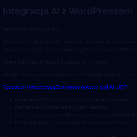
Integracja AI z WordPressem
Bezpośrednia odpowiedź
Wdrażam Claude, OpenAI i retrieval-augmented generation w
redakcyjny i model kosztu tokenów, który Twój dział finan
Senior B2B, jurysdykcja UE, zakres per projekt.
Wycena indywidualna. Odpowiadam w ciągu jednego dnia 
Rozpocznij współpracę
Commerce gotowy pod AI (UCP) →
Domyślnie BYOK
Twoja umowa z dostawcą modelu
Residencja UE
dane redakcyjne i klientów
Opt-in workflow
przegląd redakcyjny, bez autopublikac
Limity tokenów
obserwowalność kosztu per funkcja