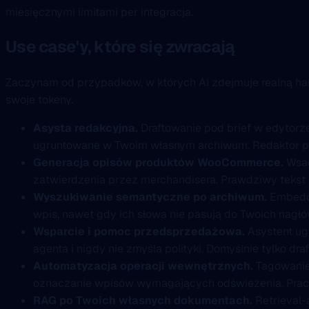
miesięcznymi limitami per integracja.
Use case'y, które się zwracają
Zaczynam od przypadków, w których AI zdejmuje realną haró
swoje tokeny.
Asysta redakcyjna.
Draftowanie pod brief w edytorz
ugruntowane w Twoim własnym archiwum. Redaktor poz
Generacja opisów produktów WooCommerce.
Wsad
zatwierdzenia przez merchandisera. Prawdziwy tekst 
Wyszukiwanie semantyczne po archiwum.
Embeddi
wpis, nawet gdy ich słowa nie pasują do Twoich nagł
Wsparcie i pomoc przedsprzedażowa.
Asystent ugr
agenta i nigdy nie zmyśla polityki. Domyślnie tylko dr
Automatyzacja operacji wewnętrznych.
Tagowanie 
oznaczanie wpisów wymagających odświeżenia. Praca nis
RAG po Twoich własnych dokumentach.
Retrieval-