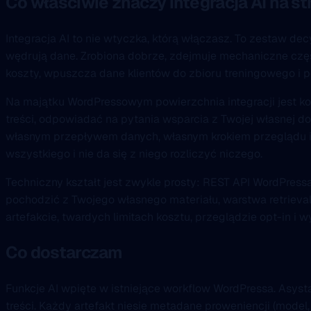
Co właściwie znaczy integracja AI na s
Integracja AI to nie wtyczka, którą włączasz. To zestaw dec
wędrują dane. Zrobiona dobrze, zdejmuje mechaniczne częś
koszty, wpuszcza dane klientów do zbioru treningowego i p
Na majątku WordPressowym powierzchnia integracji jest k
treści, odpowiadać na pytania wsparcia z Twojej własnej 
własnym przepływem danych, własnym krokiem przeglądu i w
wszystkiego i nie da się z niego rozliczyć niczego.
Techniczny kształt jest zwykle prosty: REST API WordPress
pochodzić z Twojego własnego materiału, warstwa retrieva
artefakcie, twardych limitach kosztu, przeglądzie opt-in i wy
Co dostarczam
Funkcje AI wpięte w istniejące workflow WordPressa. Asyst
treści. Każdy artefakt niesie metadane proweniencji (model,