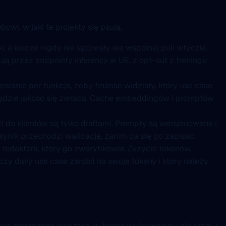
i, w jaki te projekty się psują.
 a klucze nigdy nie lądowały we wspólnej puli wtyczki.
ją przez endpointy inferencji w UE, z opt-out z treningu
owanie per funkcja, żeby finanse widziały, który use case
k, gdzie jakość się zwraca. Cache embeddingów i promptów
 do klientów są tylko draftami. Prompty są wersjonowane i
 Wynik przechodzi walidację, zanim da się go zapisać.
i redaktora, który go zweryfikował. Zużycie tokenów,
 czy dany use case zarobił na swoje tokeny i który należy
ć oznaczona jako taka, w formie wykrywalnej i dla ludzi, i