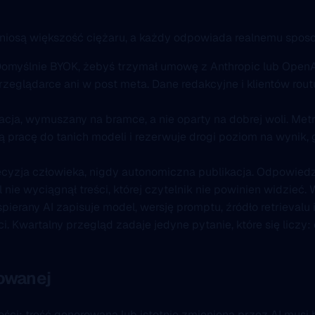
iosą większość ciężaru, a każdy odpowiada realnemu sposobow
omyślnie BYOK, żebyś trzymał umowę z Anthropic lub OpenAI,
zeglądarce ani w post meta. Dane redakcyjne i klientów routu
acja, wymuszany na bramce, a nie oparty na dobrej woli. Metr
nią pracę do tanich modeli i rezerwuje drogi poziom na wyni
ecyzja człowieka, nigdy autonomiczna publikacja. Odpowiedzi
nie wyciągnął treści, której czytelnik nie powinien widzieć.
ierany AI zapisuje model, wersję promptu, źródło retrievalu 
. Kwartalny przegląd zadaje jedyne pytanie, które się liczy:
rowanej
ci: treść generowana lub istotnie zmieniona przez AI musi by