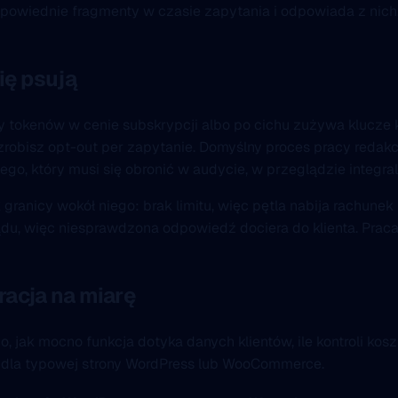
dpowiednie fragmenty w czasie zapytania i odpowiada z nich
ię psują
okenów w cenie subskrypcji albo po cichu zużywa klucze kl
zrobisz opt-out per zapytanie. Domyślny proces pracy redakcji
go, który musi się obronić w audycie, w przeglądzie integr
ak granicy wokół niego: brak limitu, więc pętla nabija rachune
du, więc niesprawdzona odpowiedź dociera do klienta. Praca 
acja na miarę
, jak mocno funkcja dotyka danych klientów, ile kontroli ko
e dla typowej strony WordPress lub WooCommerce.