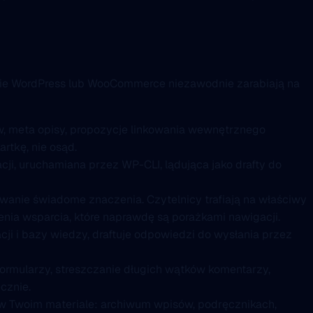
ronie WordPress lub WooCommerce niezawodnie zarabiają na
w, meta opisy, propozycje linkowania wewnętrznego
tkę, nie osąd.
ji, uruchamiana przez WP-CLI, lądująca jako drafty do
anie świadome znaczenia. Czytelnicy trafiają na właściwy
nia wsparcia, które naprawdę są porażkami nawigacji.
ji i bazy wiedzy, draftuje odpowiedzi do wysłania przez
formularzy, streszczanie długich wątków komentarzy,
cznie.
w Twoim materiale: archiwum wpisów, podręcznikach,