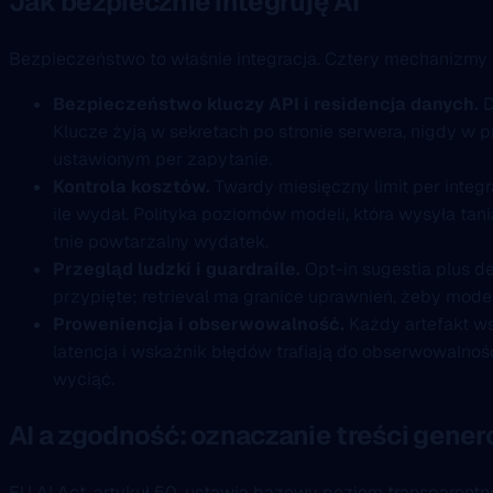
Jak bezpiecznie integruję AI
Bezpieczeństwo to właśnie integracja. Cztery mechanizmy n
Bezpieczeństwo kluczy API i residencja danych.
D
Klucze żyją w sekretach po stronie serwera, nigdy w pr
ustawionym per zapytanie.
Kontrola kosztów.
Twardy miesięczny limit per integr
ile wydał. Polityka poziomów modeli, która wysyła ta
tnie powtarzalny wydatek.
Przegląd ludzki i guardraile.
Opt-in sugestia plus d
przypięte; retrieval ma granice uprawnień, żeby model 
Proweniencja i obserwowalność.
Każdy artefakt wsp
latencja i wskaźnik błędów trafiają do obserwowalności
wyciąć.
AI a zgodność: oznaczanie treści gene
EU AI Act, artykuł 50, ustawia bazowy poziom transparentnoś