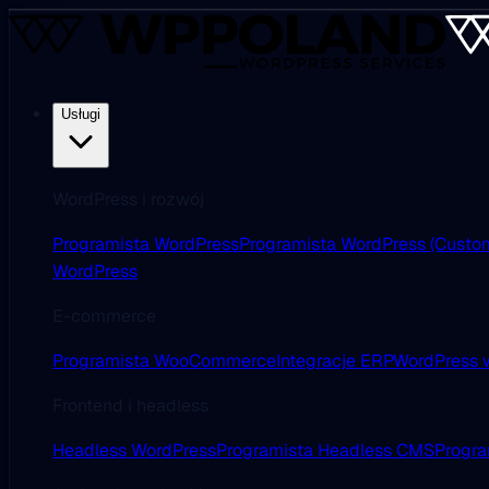
Usługi
WordPress i rozwój
Programista WordPress
Programista WordPress (Custo
WordPress
E-commerce
Programista WooCommerce
Integracje ERP
WordPress w
Frontend i headless
Headless WordPress
Programista Headless CMS
Progra