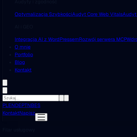
Audyty i zgodność
Optymalizacja Szybkości
Audyt Core Web Vitals
Audyt
AI i GEO
Integracja AI z WordPressem
Rozwój serwera MCP
Wdro
O mnie
Portfolio
Blog
Kontakt
PL
EN
DE
PT
NB
ES
Kontakt
Napisz
Filar usługowy