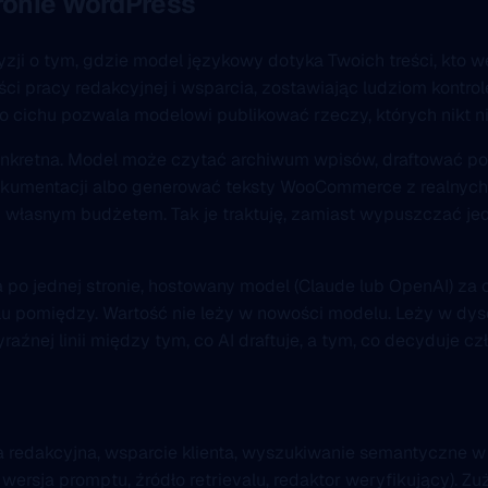
tronie WordPress
yzji o tym, gdzie model językowy dotyka Twoich treści, kto we
ci pracy redakcyjnej i wsparcia, zostawiając ludziom kontr
o cichu pozwala modelowi publikować rzeczy, których nikt ni
onkretna. Model może czytać archiwum wpisów, draftować p
dokumentacji albo generować teksty WooCommerce z realnych
łasnym budżetem. Tak je traktuję, zamiast wypuszczać jedne
a po jednej stronie, hostowany model (Claude lub OpenAI) za
lu pomiędzy. Wartość nie leży w nowości modelu. Leży w dy
raźnej linii między tym, co AI draftuje, a tym, co decyduje cz
a redakcyjna, wsparcie klienta, wyszukiwanie semantyczne w
 wersja promptu, źródło retrievalu, redaktor weryfikujący). 