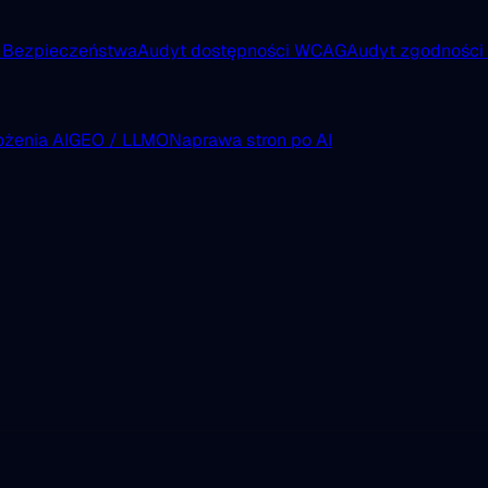
 Bezpieczeństwa
Audyt dostępności WCAG
Audyt zgodnośc
żenia AI
GEO / LLMO
Naprawa stron po AI