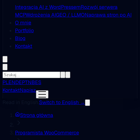
Integracja AI z WordPressem
Rozwój serwera
MCP
Wdrożenia AI
GEO / LLMO
Naprawa stron po AI
O mnie
Portfolio
Blog
Kontakt
PL
EN
DE
PT
NB
ES
Kontakt
Napisz
Read in English.
Switch to English →
Strona główna
Programista WooCommerce