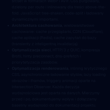
srcset w formatach WebP i AVIF. CSS purgowany,
dzielony per route i inlinowany dla treści above-the-
fold. JavaScript tree-shaken, code-split i ładowany
dynamicznymi importami.
Architektura cachowania
, wielowarstwowe
cachowanie: cache przeglądarki, CDN (Cloudflare),
cache aplikacji (Redis), cache zapytań do bazy
(transienty z inteligentną invalidacją).
Optymalizacja sieci
, HTTP/3 z QUIC, kompresja
Brotli, hinty preconnect, dns-prefetch i
priorytetyzacja zasobów.
Optymalizacja renderowania
, inlining krytycznego
CSS, asynchroniczne ładowanie stylów, lazy loading
obrazów i iframów, triggery animacji oparte na
Intersection Observer. Każda decyzja
wydajnościowa jest oparta na danych. Mierzymy
przed i po, dokumentujemy wpływ i dołączamy
baseliny wydajności do dokumentacji projektu.