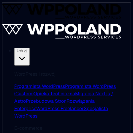
Usługi
WordPress i rozwój
Programista WordPress
Programista WordPress
(Custom)
Opieka Techniczna
Migracja Next.js /
Astro
Przebudowa Stron
Rozwiązania
Enterprise
WordPress Freelancer
Specjalista
WordPress
E-commerce