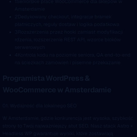
1
Seniorskie prace WooCommerce dla sklepów w
Amsterdamie
2
Dedykowany checkout, integracje bramek
płatniczych, reguły dostaw i logika podatkowa
3
Rozszerzenia przez hooki zamiast modyfikacji
rdzenia, rozszerzenie REST API, wzorce bloków
serwerowych
4
Kontrola kodu na poziomie seniora, QA end-to-end
na ścieżkach zamówień i pisemne przekazanie
Programista WordPress &
WooCommerce w Amsterdamie
01. Wydajność dla lokalnego SEO
W Amsterdamie, gdzie konkurencja jest wysoka, szybkość
strony to Twój najważniejszy atut SEO. Nasz stack Astro +
Headless WP gwarantuje wyniki, które zostawiają