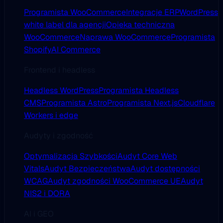
Programista WooCommerce
Integracje ERP
WordPress
white label dla agencji
Opieka techniczna
WooCommerce
Naprawa WooCommerce
Programista
Shopify
AI Commerce
Frontend i headless
Headless WordPress
Programista Headless
CMS
Programista Astro
Programista Next.js
Cloudflare
Workers i edge
Audyty i zgodność
Optymalizacja Szybkości
Audyt Core Web
Vitals
Audyt Bezpieczeństwa
Audyt dostępności
WCAG
Audyt zgodności WooCommerce UE
Audyt
NIS2 i DORA
AI i GEO